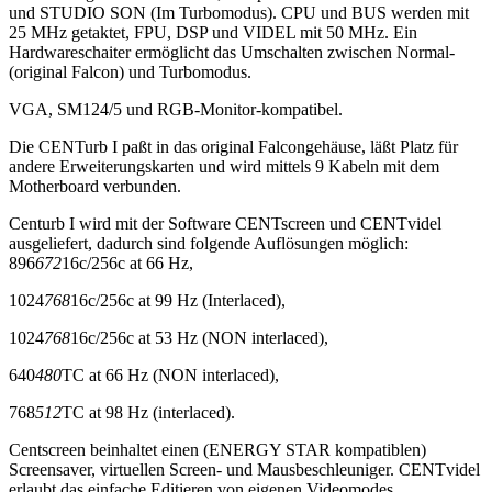
und STUDIO SON (Im Turbomodus). CPU und BUS werden mit
25 MHz getaktet, FPU, DSP und VIDEL mit 50 MHz. Ein
Hardwareschaiter ermöglicht das Umschalten zwischen Normal-
(original Falcon) und Turbomodus.
VGA, SM124/5 und RGB-Monitor-kompatibel.
Die CENTurb I paßt in das original Falcongehäuse, läßt Platz für
andere Erweiterungskarten und wird mittels 9 Kabeln mit dem
Motherboard verbunden.
Centurb I wird mit der Software CENTscreen und CENTvidel
ausgeliefert, dadurch sind folgende Auflösungen möglich:
896
672
16c/256c at 66 Hz,
1024
768
16c/256c at 99 Hz (Interlaced),
1024
768
16c/256c at 53 Hz (NON interlaced),
640
480
TC at 66 Hz (NON interlaced),
768
512
TC at 98 Hz (interlaced).
Centscreen beinhaltet einen (ENERGY STAR kompatiblen)
Screensaver, virtuellen Screen- und Mausbeschleuniger. CENTvidel
erlaubt das einfache Editieren von eigenen Videomodes.