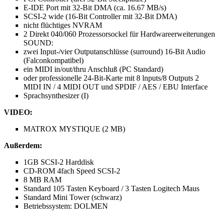
E-IDE Port mit 32-Bit DMA (ca. 16.67 MB/s)
SCSI-2 wide (16-Bit Controller mit 32-Bit DMA)
nicht flüchtiges NVRAM
2 Direkt 040/060 Prozessorsockel für Hardwareerweiterungen
SOUND:
zwei Input-/vier Outputanschlüsse (surround) 16-Bit Audio
(Falconkompatibel)
ein MIDI in/out/thru Anschluß (PC Standard)
oder professionelle 24-Bit-Karte mit 8 lnputs/8 Outputs 2
MIDI IN / 4 MIDI OUT und SPDIF / AES / EBU Interface
Sprachsynthesizer (I)
VIDEO:
MATROX MYSTIQUE (2 MB)
Außerdem:
1GB SCSI-2 Harddisk
CD-ROM 4fach Speed SCSI-2
8 MB RAM
Standard 105 Tasten Keyboard / 3 Tasten Logitech Maus
Standard Mini Tower (schwarz)
Betriebssystem: DOLMEN