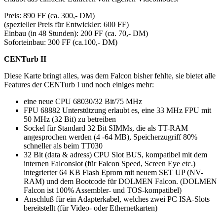
Preis: 890 FF (ca. 300,- DM)
(spezieller Preis für Entwickler: 600 FF)
Einbau (in 48 Stunden): 200 FF (ca. 70,- DM)
Soforteinbau: 300 FF (ca.100,- DM)
CENTurb II
Diese Karte bringt alles, was dem Falcon bisher fehlte, sie bietet alle
Features der CENTurb I und noch einiges mehr:
eine neue CPU 68030/32 Bit/75 MHz
FPU 68882 Unterstützung erlaubt es, eine 33 MHz FPU mit
50 MHz (32 Bit) zu betreiben
Sockel für Standard 32 Bit SIMMs, die als TT-RAM
angesprochen werden (4 -64 MB), Speicherzugriff 80%
schneller als beim TT030
32 Bit (data & adress) CPU Slot BUS, kompatibel mit dem
internen Falconslot (für Falcon Speed, Screen Eye etc.)
integrierter 64 KB Flash Eprom mit neuem SET UP (NV-
RAM) und dem Bootcode für DOLMEN Falcon. (DOLMEN
Falcon ist 100% Assembler- und TOS-kompatibel)
Anschluß für ein Adapterkabel, welches zwei PC ISA-Slots
bereitstellt (für Video- oder Ethernetkarten)