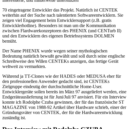
Interessierte, und mittlerweile unterstützen
70 eingetragene Entwickler das Projekt. Natürlich ist CENTEK
weiterhin auf der Suche nach talentierten Softwareentwicklern. Sie
zeigen viel Engagement beim Entwicklersupport (z.B. gratis
Entwicklerhotline). Besonders ist man um die Kommunikation
zwischen Flardwarekonzeptoren des PHENIX (und CENTurb II)
und den Entwicklern des eigenen Betriebssystems DOLMEN
bemüht.
Der Name PHENIX wurde wegen seiner mythologischen
Bedeutung natürlich bewußt gewählt und soll durch seine englische
Schreibweise den Willen CENTEKs anzeigen, das fertige Gerät
weltweit zu vermarkten.
Während ja TT-Clones wie der HADES oder MEDUSA eher für
den professionellen Anwender gedacht sind, ist CENTEKs
Zielgruppe eindeutig der durchschnittliche Home-User.
Entwicklergeräte sollen bereits im März 97 ausgeliefert werden, eine
Endgeräteauslieferung ist für Juni/Juli 97 anvisiert. Für ein Interview
konnte ich Rodolphe Czuba gewinnen, der für das französische ST
MAGAZINE von 1988-92 Artikel über Hardware schrieb, einer der
Gründungsväter von CENTEK, der für die Hardwareentwicklung
zuständig ist.