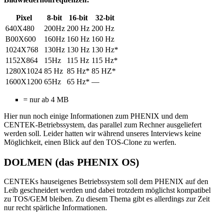
Pixel
8-bit
16-bit
32-bit
640X480
200Hz
200 Hz
200 Hz
B00X600
160Hz
160 Hz
160 Hz
1024X768
130Hz
130 Hz
130 Hz*
1152X864
15Hz
115 Hz
115 Hz*
1280X1024
85 Hz
85 Hz*
85 HZ*
1600X1200
65Hz
65 Hz*
—
= nur ab 4 MB
Hier nun noch einige Informationen zum PHENIX und dem
CENTEK-Betriebssystem, das parallel zum Rechner ausgeliefert
werden soll. Leider hatten wir während unseres Interviews keine
Möglichkeit, einen Blick auf den TOS-Clone zu werfen.
DOLMEN (das PHENIX OS)
CENTEKs hauseigenes Betriebssystem soll dem PHENIX auf den
Leib geschneidert werden und dabei trotzdem möglichst kompatibel
zu TOS/GEM bleiben. Zu diesem Thema gibt es allerdings zur Zeit
nur recht spärliche Informationen.