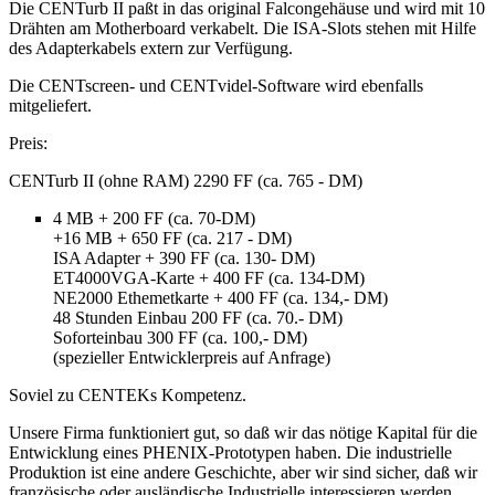
Die CENTurb II paßt in das original Falcongehäuse und wird mit 10
Drähten am Motherboard verkabelt. Die ISA-Slots stehen mit Hilfe
des Adapterkabels extern zur Verfügung.
Die CENTscreen- und CENTvidel-Software wird ebenfalls
mitgeliefert.
Preis:
CENTurb II (ohne RAM) 2290 FF (ca. 765 - DM)
4 MB + 200 FF (ca. 70-DM)
+16 MB + 650 FF (ca. 217 - DM)
ISA Adapter + 390 FF (ca. 130- DM)
ET4000VGA-Karte + 400 FF (ca. 134-DM)
NE2000 Ethemetkarte + 400 FF (ca. 134,- DM)
48 Stunden Einbau 200 FF (ca. 70.- DM)
Soforteinbau 300 FF (ca. 100,- DM)
(spezieller Entwicklerpreis auf Anfrage)
Soviel zu CENTEKs Kompetenz.
Unsere Firma funktioniert gut, so daß wir das nötige Kapital für die
Entwicklung eines PHENIX-Prototypen haben. Die industrielle
Produktion ist eine andere Geschichte, aber wir sind sicher, daß wir
französische oder ausländische Industrielle interessieren werden.