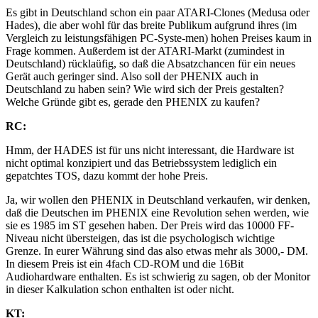
Es gibt in Deutschland schon ein paar ATARI-Clones (Medusa oder
Hades), die aber wohl für das breite Publikum aufgrund ihres (im
Vergleich zu leistungsfähigen PC-Syste-men) hohen Preises kaum in
Frage kommen. Außerdem ist der ATARI-Markt (zumindest in
Deutschland) rücklaüfig, so daß die Absatzchancen für ein neues
Gerät auch geringer sind. Also soll der PHENIX auch in
Deutschland zu haben sein? Wie wird sich der Preis gestalten?
Welche Gründe gibt es, gerade den PHENIX zu kaufen?
RC:
Hmm, der HADES ist für uns nicht interessant, die Hardware ist
nicht optimal konzipiert und das Betriebssystem lediglich ein
gepatchtes TOS, dazu kommt der hohe Preis.
Ja, wir wollen den PHENIX in Deutschland verkaufen, wir denken,
daß die Deutschen im PHENIX eine Revolution sehen werden, wie
sie es 1985 im ST gesehen haben. Der Preis wird das 10000 FF-
Niveau nicht übersteigen, das ist die psychologisch wichtige
Grenze. In eurer Währung sind das also etwas mehr als 3000,- DM.
In diesem Preis ist ein 4fach CD-ROM und die 16Bit
Audiohardware enthalten. Es ist schwierig zu sagen, ob der Monitor
in dieser Kalkulation schon enthalten ist oder nicht.
KT: