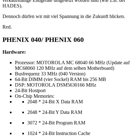
verkaufsfähige Endgeräte umgesetzt worden sind (wie z.B. der
HADES).
Dennoch dürfen wir mit viel Spannung in die Zukunft blicken.
Red.
PHENIX 040/ PHENIX 060
Hardware:
Prozessor: MOTOROLA MC 68040 66 MHz (Update auf
MC68060 120 MHz auf dem selben Motherboard)
Busfrequenz 33 MHz (040 Version)
64-Bit DIMM (vier Sockel) RAM bis 256 MB
DSP: MOTOROLA DSM5630166 MHz
24-Bit Hostport
On-Chip Memories:
2048 * 24-Bit X Data RAM
2048 * 24-Bit Y Data RAM
3072 * 24-Bit Program RAM
1024 * 24-Bit Instruction Cache