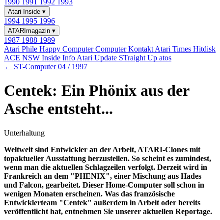
1990
1991
1992
1993
Atari Inside
▾
1994
1995
1996
ATARImagazin
▾
1987
1988
1989
Atari Phile
Happy Computer
Computer Kontakt
Atari Times
Hitdisk
ACE NSW Inside Info
Atari Update
STraight Up
atos
← ST-Computer 04 / 1997
Centek: Ein Phönix aus der
Asche entsteht...
Unterhaltung
Weltweit sind Entwickler an der Arbeit, ATARI-Clones mit
topaktueller Ausstattung herzustellen. So scheint es zumindest,
wenn man die aktuellen Schlagzeilen verfolgt. Derzeit wird in
Frankreich an dem "PHENIX", einer Mischung aus Hades
und Falcon, gearbeitet. Dieser Home-Computer soll schon in
wenigen Monaten erscheinen. Was das französische
Entwicklerteam "Centek" außerdem in Arbeit oder bereits
veröffentlicht hat, entnehmen Sie unserer aktuellen Reportage.