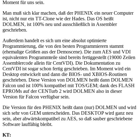
Moment für uns sein.
Man muß sich klar machen, daß der PHENIX ein neuer Computer
ist, nicht nur ein TT-Clone wie der Hades. Das OS heißt
DOLMEN, ist 100% neu und ausschließlich in Assembler
geschrieben.
Außerdem handelt es sich um eine absolut optimierte
Programmierung, die von den besten Programmierern stammt
(ehemalige Größen aus der Demoscene). Die zum AES und VDI
equivalenten Programmteile sind bereits fertiggestellt (19000 Zeilen
Assemblercode allein für CentVDI). Die Dokumentation zu
CentVDI ist sogar schon fertig geschrieben. Im Moment wird ein
Desktop entwickelt und dann die BIOS- und XBIOS-Routinen
geschrieben. Diese Version von DOLMEN heißt dann DOLMEN
Falcon und ist 100% kompatibel mit TOS/GEM; dank des FLASH
EPROMs auf der CENTurb 2 wird DOLMEN also in dieser
Version für Falcon verfügbar sein.
Die Version für den PHENIX heißt dann (nur) DOLMEN und wird
sich sehr von GEM unterscheiden. Das DESKTOP wird ganz neu
sein, aber abwärtskompatibel zu AES, so daß sauber geschriebene
Software lauffähig bleibt.
KT: