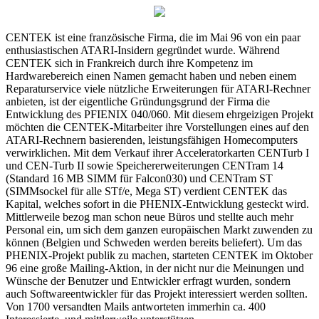
CENTEK ist eine französische Firma, die im Mai 96 von ein paar
enthusiastischen ATARI-Insidern gegründet wurde. Während
CENTEK sich in Frankreich durch ihre Kompetenz im
Hardwarebereich einen Namen gemacht haben und neben einem
Reparaturservice viele nützliche Erweiterungen für ATARI-Rechner
anbieten, ist der eigentliche Gründungsgrund der Firma die
Entwicklung des PFIENIX 040/060. Mit diesem ehrgeizigen Projekt
möchten die CENTEK-Mitarbeiter ihre Vorstellungen eines auf den
ATARI-Rechnern basierenden, leistungsfähigen Homecomputers
verwirklichen. Mit dem Verkauf ihrer Acceleratorkarten CENTurb I
und CEN-Turb II sowie Speichererweiterungen CENTram 14
(Standard 16 MB SIMM für Falcon030) und CENTram ST
(SIMMsockel für alle STf/e, Mega ST) verdient CENTEK das
Kapital, welches sofort in die PHENIX-Entwicklung gesteckt wird.
Mittlerweile bezog man schon neue Büros und stellte auch mehr
Personal ein, um sich dem ganzen europäischen Markt zuwenden zu
können (Belgien und Schweden werden bereits beliefert). Um das
PHENIX-Projekt publik zu machen, starteten CENTEK im Oktober
96 eine große Mailing-Aktion, in der nicht nur die Meinungen und
Wünsche der Benutzer und Entwickler erfragt wurden, sondern
auch Softwareentwickler für das Projekt interessiert werden sollten.
Von 1700 versandten Mails antworteten immerhin ca. 400