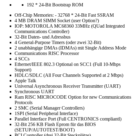
192 * 24-Bit Bootstrap ROM
Off-Chip Memories: - 32768 * 24-Bit Fast SSRAM
4 MB DRAM SIMM Socket (user Option?)
IOP: MOTOROLA MC68360 33MHz (QUad Integrated
Communications Controller)
32-Bit Daten- und Adressbus
4 General-Purpose Timers (oder zwei 32-Bit)
2 unabhängige DMAs (IDMAs) mit Single Address Mode
Communications RISC Processor
4 SCCs
Ethernet/IEEE 802.3 Optional on SCC1 (Full 10-Mbps
Support)
HDLC/SDLC (All Four Channels Supported at 2 Mbps)
Apple Talk
Universal Asynchronous Receiver Transmitter (UART)
Synchronous UART
Ram RISC MICROCODE Option for new Communications
Protocols
2 SMC (Serial Manager Controllers)
1SPI (Serial Peripheral Interface)
Parallel Interface Port (Full CENTRONICS compliantl)
32-Bit 256 KB Flash Eprom für das BIOS
(SETUP/AUTOTEST/BOOT)
PCI Controller (drei 32-Bit Steckplätze)