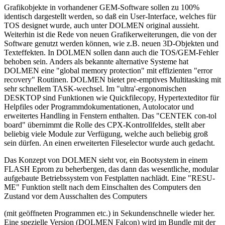
Grafikobjekte in vorhandener GEM-Software sollen zu 100%
identisch dargestellt werden, so daß ein User-Interface, welches für
TOS designet wurde, auch unter DOLMEN original aussieht.
Weiterhin ist die Rede von neuen Grafikerweiterungen, die von der
Software genutzt werden können, wie z.B. neuen 3D-Objekten und
Texteffekten. In DOLMEN sollen dann auch die TOS/GEM-Fehler
behoben sein. Anders als bekannte alternative Systeme hat
DOLMEN eine "global memory protection" mit effizienten "error
recovery" Routinen. DOLMEN bietet pre-emptives Multitasking mit
sehr schnellem TASK-wechsel. Im "ultra'-ergonomischen
DESKTOP sind Funktionen wie Quickfilecopy, Hypertexteditor für
Helpfiles oder Programmdokumentationen, Autolocator und
erweitertes Handling in Fenstern enthalten. Das "CENTEK con-tol
board" übernimmt die Rolle des CPX-Kontrollfeldes, stellt aber
beliebig viele Module zur Verfügung, welche auch beliebig groß
sein dürfen. An einen erweiterten Fileselector wurde auch gedacht.
Das Konzept von DOLMEN sieht vor, ein Bootsystem in einem
FLASH Eprom zu beherbergen, das dann das wesentliche, modular
aufgebaute Betriebssystem von Festplatten nachlädt. Eine "RESU-
ME" Funktion stellt nach dem Einschalten des Computers den
Zustand vor dem Ausschalten des Computers
(mit geöffneten Programmen etc.) in Sekundenschnelle wieder her.
Eine spezielle Version (DOLMEN Falcon) wird im Bundle mit der