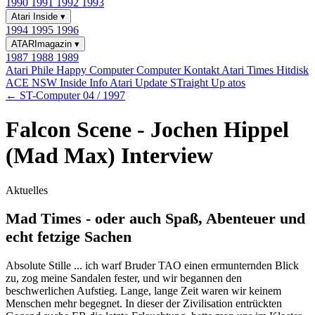
1990
1991
1992
1993
Atari Inside
▾
1994
1995
1996
ATARImagazin
▾
1987
1988
1989
Atari Phile
Happy Computer
Computer Kontakt
Atari Times
Hitdisk
ACE NSW Inside Info
Atari Update
STraight Up
atos
← ST-Computer 04 / 1997
Falcon Scene - Jochen Hippel
(Mad Max) Interview
Aktuelles
Mad Times - oder auch Spaß, Abenteuer und
echt fetzige Sachen
Absolute Stille ... ich warf Bruder TAO einen ermunternden Blick
zu, zog meine Sandalen fester, und wir begannen den
beschwerlichen Aufstieg. Lange, lange Zeit waren wir keinem
Menschen mehr begegnet. In dieser der Zivilisation entrückten