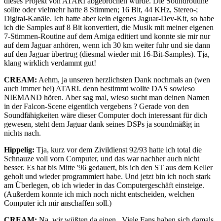
dieses Projekt von ATARI abgebrochen wurde. Die Soundroutine
sollte oder vielmehr hatte 8 Stimmen; 16 Bit, 44 KHz, Stereo-;
Digital-Kanäle. Ich hatte aber kein eigenes Jaguar-Dev-Kit, so habe
ich die Samples auf 8 Bit konvertiert, die Musik mit meiner eigenen
7-Stimmen-Routine auf dem Amiga editiert und konnte sie mir nur
auf dem Jaguar anhören, wenn ich 30 km weiter fuhr und sie dann
auf den Jaguar übertrug (diesmal wieder mit 16-Bit-Samples). Tja,
klang wirklich verdammt gut!
CREAM:
Aehm, ja unseren herzlichsten Dank nochmals an (wen
auch immer bei) ATARI. denn bestimmt wollte DAS sowieso
NIEMAND hören. Aber sag mal, wieso sucht man deinen Namen
in der Falcon-Scene eigentlich vergebens ? Gerade von den
Soundfähigkeiten wäre dieser Computer doch interessant für dich
gewesen, steht dem Jaguar dank seines DSPs ja soundmäßig in
nichts nach.
Hippelig:
Tja, kurz vor dem Zivildienst 92/93 hatte ich total die
Schnauze voll vorn Computer, und das war nachher auch nicht
besser. Es hat bis Mitte '96 gedauert, bis ich den ST aus dem Keller
geholt und wieder programmiert habe. Und jetzt bin ich noch stark
am Überlegen, ob ich wieder in das Computergeschäft einsteige.
(Außerdem konnte ich mich noch nicht entscheiden, welchen
Computer ich mir anschaffen soll.)
CREAM:
Na, wir wüßten da einen . Viele Fans haben sich damals