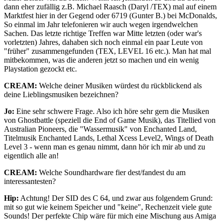
dann eher zufällig z.B. Michael Raasch (Daryl /TEX) mal auf einem
Marktfest hier in der Gegend oder 6719 (Gunter B.) bei McDonalds,
So einmal im Jahr telefonieren wir auch wegen irgendwelchen
Sachen. Das letzte richtige Treffen war Mitte letzten (oder war's
vorletzten) Jahres, dahaben sich noch einmal ein paar Leute von
"früher" zusammengefunden (TEX, LEVEL 16 etc.). Man hat mal
mitbekommen, was die anderen jetzt so machen und ein wenig
Playstation gezockt etc.
CREAM:
Welche deiner Musiken würdest du rückblickend als
deine Lieblingsmusiken bezeichnen?
Jo:
Eine sehr schwere Frage. Also ich höre sehr gern die Musiken
von Ghostbattle (speziell die End of Game Musik), das Titellied von
Australian Pioneers, die "Wassermusik" von Enchanted Land,
Titelmusik Enchanted Lands, Lethal Xcess Level2, Wings of Death
Level 3 - wenn man es genau nimmt, dann hör ich mir ab und zu
eigentlich alle an!
CREAM:
Welche Soundhardware fier dest/fandest du am
interessantesten?
Hip:
Achtung! Der SID des C 64, und zwar aus folgendem Grund:
mit so gut wie keinem Speicher und "keine", Rechenzeit viele gute
Sounds! Der perfekte Chip wäre für mich eine Mischung aus Amiga