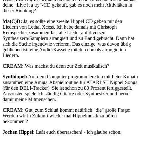
deine "Live it a try"-CD gekauft, gab es noch mehr Aktivitäten in
dieser Richtung?
Ma(C)D:
Ja, es sollte eine zweite Hippel-CD geben mit den
Liedern von Lethal Xcess. Ich habe damals mit Christoph
Remspecher zusammen fast alle Lieder auf diversen
Synthesizern/Samplern arrangiert und zu Band gebracht. Dann hat
sich die Sache irgendwie verloren. Das einzige, was davon übrig
geblieben ist: eine Audio-Kassette mit den damals arrangierten
Liedern.
CREAM:
Was machst du denn zur Zeit musikalisch?
Synthippel:
Auf dem Computer programmiere ich mit Peter Kunath
zusammen eine Amiga-Abspielroutine für ATARI-ST-Nippel-Songs
(für den DELI-Tracker). Sie ist schon zu 80 Prozent fertiggestellt.
Ansonsten spiele ich ständig Gitarre oder Synthesizer und nerve
damit meine Mitmenschen.
CREAM:
Gut, zum Schluß kommt natürlich "die" große Frage:
Werden wir in Zukunft wieder mal Hippelmusik zu hören
bekommen ?
Jochen Hippel:
Laßt euch überraschen! - Ich glaube schon.