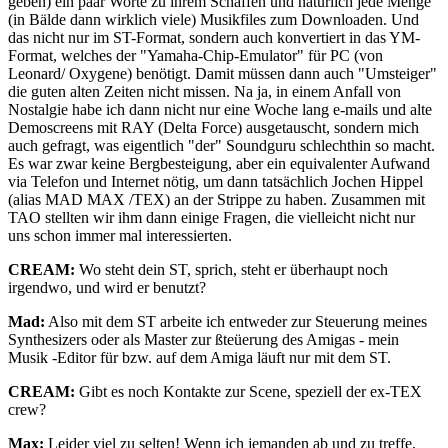
geben) ein paar Worte zu ihrem Schaffen und natürlich jede Menge
(in Bälde dann wirklich viele) Musikfiles zum Downloaden. Und
das nicht nur im ST-Format, sondern auch konvertiert in das YM-
Format, welches der "Yamaha-Chip-Emulator" für PC (von
Leonard/ Oxygene) benötigt. Damit müssen dann auch "Umsteiger"
die guten alten Zeiten nicht missen. Na ja, in einem Anfall von
Nostalgie habe ich dann nicht nur eine Woche lang e-mails und alte
Demoscreens mit RAY (Delta Force) ausgetauscht, sondern mich
auch gefragt, was eigentlich "der" Soundguru schlechthin so macht.
Es war zwar keine Bergbesteigung, aber ein equivalenter Aufwand
via Telefon und Internet nötig, um dann tatsächlich Jochen Hippel
(alias MAD MAX /TEX) an der Strippe zu haben. Zusammen mit
TAO stellten wir ihm dann einige Fragen, die vielleicht nicht nur
uns schon immer mal interessierten.
CREAM:
Wo steht dein ST, sprich, steht er überhaupt noch
irgendwo, und wird er benutzt?
Mad:
Also mit dem ST arbeite ich entweder zur Steuerung meines
Synthesizers oder als Master zur ßteüerung des Amigas - mein
Musik -Editor für bzw. auf dem Amiga läuft nur mit dem ST.
CREAM:
Gibt es noch Kontakte zur Scene, speziell der ex-TEX
crew?
Max:
Leider viel zu selten! Wenn ich jemanden ab und zu treffe,