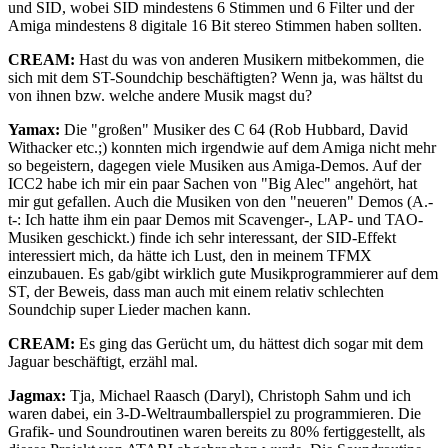
und SID, wobei SID mindestens 6 Stimmen und 6 Filter und der
Amiga mindestens 8 digitale 16 Bit stereo Stimmen haben sollten.
CREAM:
Hast du was von anderen Musikern mitbekommen, die
sich mit dem ST-Soundchip beschäftigten? Wenn ja, was hältst du
von ihnen bzw. welche andere Musik magst du?
Yamax:
Die "großen" Musiker des C 64 (Rob Hubbard, David
Withacker etc.;) konnten mich irgendwie auf dem Amiga nicht mehr
so begeistern, dagegen viele Musiken aus Amiga-Demos. Auf der
ICC2 habe ich mir ein paar Sachen von "Big Alec" angehört, hat
mir gut gefallen. Auch die Musiken von den "neueren" Demos (A.-
t-: Ich hatte ihm ein paar Demos mit Scavenger-, LAP- und TAO-
Musiken geschickt.) finde ich sehr interessant, der SID-Effekt
interessiert mich, da hätte ich Lust, den in meinem TFMX
einzubauen. Es gab/gibt wirklich gute Musikprogrammierer auf dem
ST, der Beweis, dass man auch mit einem relativ schlechten
Soundchip super Lieder machen kann.
CREAM:
Es ging das Gerücht um, du hättest dich sogar mit dem
Jaguar beschäftigt, erzähl mal.
Jagmax:
Tja, Michael Raasch (Daryl), Christoph Sahm und ich
waren dabei, ein 3-D-Weltraumballerspiel zu programmieren. Die
Grafik- und Soundroutinen waren bereits zu 80% fertiggestellt, als