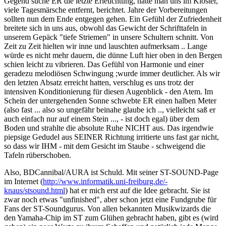
Gegend suche ER die letzte Erleuchtung, hatte man uns im Kloster,
viele Tagesmärsche entfernt, berichtet. Jahre der Vorbereitungen
sollten nun dem Ende entgegen gehen. Ein Gefühl der Zufriedenheit
breitete sich in uns aus, obwohl das Gewicht der Schrifttafeln in
unserem Gepäck "tiefe Striemen" in unsere Schultern schnitt. Von
Zeit zu Zeit hielten wir inne und lauschten aufmerksam .. Lange
würde es nicht mehr dauern, die dünne Luft hier oben in den Bergen
schien leicht zu vibrieren. Das Gefühl von Harmonie und einer
geradezu melodiösen Schwingung ;wurde immer deutlicher. Als wir
den letzten Absatz erreicht hatten, verschlug es uns trotz der
intensiven Konditionierung für diesen Augenblick - den Atem. Im
Schein der untergehenden Sonne schwebte ER einen halben Meter
(also fast ... also so ungefähr beinahe glaube ich .., vielleicht saß er
auch einfach nur auf einem Stein ..., - ist doch egal) über dem
Boden und strahlte die absolute Ruhe NICHT aus. Das irgendwie
piepsige Gedudel aus SEINER Richtung irritierte uns fast gar nicht,
so dass wir IHM - mit dem Gesicht im Staube - schweigend die
Tafeln rüberschoben.
Also, BDCannibal/AURA ist Schuld. Mit seiner ST-SOUND-Page
im Internet (
http://www.informatik.uni-freiburg.de/-
knaus/stsound.html
) hat er mich erst auf die Idee gebracht. Sie ist
zwar noch etwas "unfinished", aber schon jetzt eine Fundgrube für
Fans der ST-Soundgurus. Von allen bekannten Musikwizards die
den Yamaha-Chip im ST zum Glühen gebracht haben, gibt es (wird