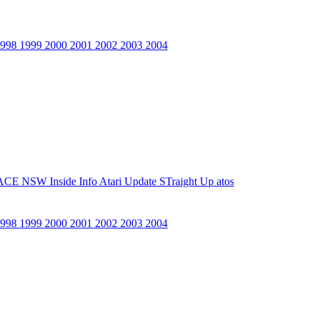
1998
1999
2000
2001
2002
2003
2004
ACE NSW Inside Info
Atari Update
STraight Up
atos
1998
1999
2000
2001
2002
2003
2004