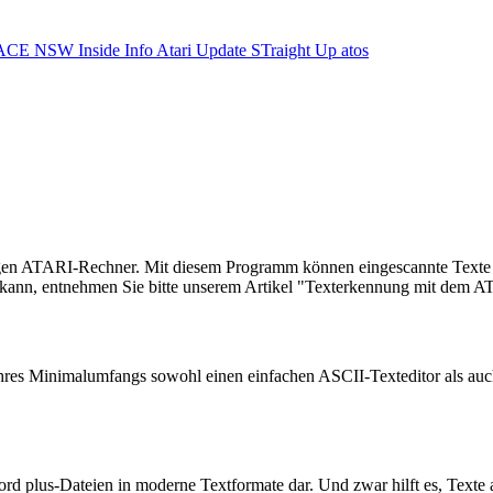
ACE NSW Inside Info
Atari Update
STraight Up
atos
gen ATARI-Rechner. Mit diesem Programm können eingescannte Texte a
ann, entnehmen Sie bitte unserem Artikel "Texterkennung mit dem ATA
z ihres Minimalumfangs sowohl einen einfachen ASCII-Texteditor als au
ord plus-Dateien in moderne Textformate dar. Und zwar hilft es, Texte 