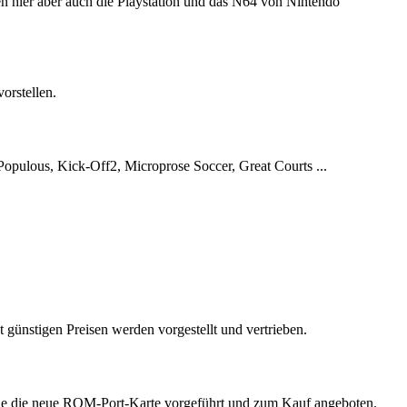
n hier aber auch die Playstation und das N64 von Nintendo
orstellen.
opulous, Kick-Off2, Microprose Soccer, Great Courts ...
ünstigen Preisen werden vorgestellt und vertrieben.
ie die neue ROM-Port-Karte vorgeführt und zum Kauf angeboten.