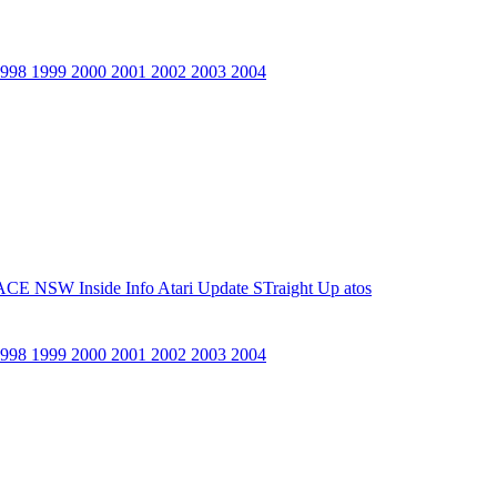
1998
1999
2000
2001
2002
2003
2004
ACE NSW Inside Info
Atari Update
STraight Up
atos
1998
1999
2000
2001
2002
2003
2004