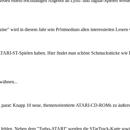
Neben einem reichhaltigen Angebot an Lynx- und Jaguar-Spielen werde
e" wird in diesem Jahr sein Pr!ntmedium allen interessierten Lesern v
n ATARI-ST-Spielen haben. Hier findet man schöne Schmuckstücke wie P
rwähnen...
 parat: Knapp 10 neue, themenorientierte ATARI-CD-ROMs zu äußerst g
cht fehlen. Neben dem "Turbo-ATARI" werden die STarTrack-Karte sow