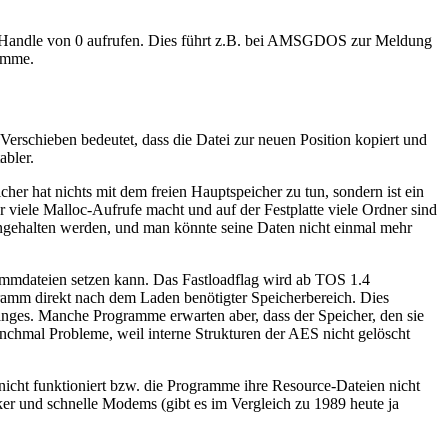
Handle von 0 aufrufen. Dies führt z.B. bei AMSGDOS zur Meldung
amme.
erschieben bedeutet, dass die Datei zur neuen Position kopiert und
abler.
 hat nichts mit dem freien Hauptspeicher zu tun, sondern ist ein
viele Malloc-Aufrufe macht und auf der Festplatte viele Ordner sind
angehalten werden, und man könnte seine Daten nicht einmal mehr
ammdateien setzen kann. Das Fastloadflag wird ab TOS 1.4
gramm direkt nach dem Laden benötigter Speicherbereich. Dies
anges. Manche Programme erwarten aber, dass der Speicher, den sie
nchmal Probleme, weil interne Strukturen der AES nicht gelöscht
nicht funktioniert bzw. die Programme ihre Resource-Dateien nicht
cker und schnelle Modems (gibt es im Vergleich zu 1989 heute ja