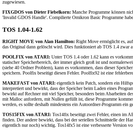
zugewiesen.
FIXGDOS von Dieter Fiebelkorn:
Manche Programme können nicht
'Invalid GDOS Handle'. Compilierte Omikron Basic Programme haben
TOS 1.04-1.62
RIGHT MOVE von Alan Hamilton:
Right Move ermöglicht es, auf 
das Original dann gelöscht wird. Dies funktioniert ab TOS 1.4 zwar
POOLFIX von ATARI:
Unter TOS 1.4 oder 1.62 kann es vorkommen
statischer Speicherbereich, der immer gleich groß ist und normalerw
(siehe 40 Ordner Problem), kann es vorkommen, dass dieser Speicher 
speichern. Poolfix beseitigt diesen Fehler. Poolfix92 ist eine fehlerber
MAKEFAST von ATARI:
eigentlich kein Patch, sondern ein Hilf
interpretiert und bewirkt, dass der Speicher beim Laden eines Progr
bewirkt auf Rechner mit viel Speicher, besonders beim Abarbeiten de
mit Malloc anfordern, mit Nullen gefüllt ist, diese Programme komme
werden, es sollte deshalb mindestens ein Autoordner-Programm ein ge
TOS15FIX von ATARI:
Tos14fix beseitigt zwei Fehler, einen im A
finden. Der andere bewirkt, dass bei der seriellen Schnittstelle der 
eigentlich nur noch) wichtig. Tos14fx5 ist eine verbesserte Version v