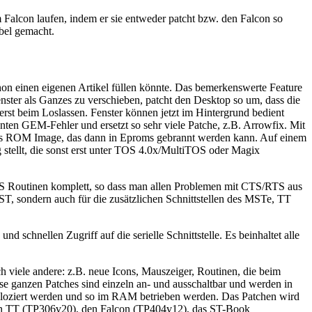
m Falcon laufen, indem er sie entweder patcht bzw. den Falcon so
bel gemacht.
hon einen eigenen Artikel füllen könnte. Das bemerkenswerte Feature
enster als Ganzes zu verschieben, patcht den Desktop so um, dass die
erst beim Loslassen. Fenster können jetzt im Hintergrund bedient
nten GEM-Fehler und ersetzt so sehr viele Patche, z.B. Arrowfix. Mit
als ROM Image, das dann in Eproms gebrannt werden kann. Auf einem
tellt, die sonst erst unter TOS 4.0x/MultiTOS oder Magix
TOS Routinen komplett, so dass man allen Problemen mit CTS/RTS aus
 ST, sondern auch für die zusätzlichen Schnittstellen des MSTe, TT
schnellen Zugriff auf die serielle Schnittstelle. Es beinhaltet alle
ch viele andere: z.B. neue Icons, Mauszeiger, Routinen, die beim
ese ganzen Patches sind einzeln an- und ausschaltbar und werden in
eloziert werden und so im RAM betrieben werden. Das Patchen wird
r den TT (TP306v20), den Falcon (TP404v12), das ST-Book