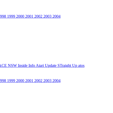
1998
1999
2000
2001
2002
2003
2004
ACE NSW Inside Info
Atari Update
STraight Up
atos
1998
1999
2000
2001
2002
2003
2004