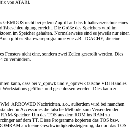
14fix von ATARI.
 GEMDOS nicht bei jedem Zugriff auf das Inhaltsverzeichnis eines
riffsbeschleunigung erreicht. Die Größe des Speichers wird im
n im Speicher gehalten. Normalerweise sind es jeweils nur einer.
zen. Auch gibt es Sharewareprogramme wie z.B. TCACHE, die eine
es Fensters nicht eine, sondern zwei Zeilen gescrollt werden. Dies
4 zu verhindern.
führen kann, dass bei v_opnwk und v_opnvwk falsche VDI Handles
olt Workstations geöffnet und geschlossen werden. Dies kann zu
zwei WM_ARROWED Nachrichten, s.o., außerdem wird bei manchen
ständen in Accessories die falsche Methode zum Versenden der
 GEM im RAM-Speicher. Um das TOS aus dem ROM ins RAM zu
linger auf dem TT. Diese Programme kopieren das TOS bzw.
ei ROMRAM auch eine Geschwindigkeitssteigerung, da dort das TOS