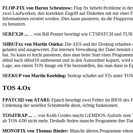
FLOP-FIX von Harun Scheutzow:
Flop fix behebt Probleme in de
zwei Laufwerken, den korrekten Zugriff auf Disketten mit nur einer F
Informationen zerstört werden. Dies kann passieren, da die Floppyr
zu benutzen.
SERFX20 ...
... von Bill Penner beseitigt wie CTSPATCH und TURBO
SHBUFxx von Martin Osieka:
Die AES und der Desktop erlauben 
geladen und ausgewertet. Zur internen Verwaltung der Datei benutzt 
hat. So kann es leicht passieren, dass man beim Start eines Program
shbuf nach shbuf10 umbenennt und in den Autoordner kopiert, wird e
Lage, aus einem TOS Image ein File herzustellen, das man dann in 
SEEKUP von Martin Koehiing:
Seekup schaltet auf STs unter TOS 
TOS 4.Ox
FPATCH2 von ATARI:
Fpatch beseitigt zwei Fehler im BIOS des F
Umleitung der seriellen Schnittstelle dient, richtig funktioniert.
TOS4TRAP ...
... von Keith Gerdes macht GEMDOS-Aufrufe zum T
ab TOS 4.00 nicht mehr. Deshalb finden manche Programme ihre Date
MONOFIX von Thomas Binder:
Manche älteren Programme erkenn