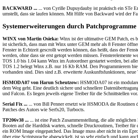
BACKWARD ...
... von Cyrille Dupuydauby ist praktisch ein STe Em
umstellt, dass sie laufen können. Mit Hilfe von Backward wird der 
Systemerweiterungen durch Patchprogramme
WINX von Martin Osieka:
Winx ist der ultimative GEM Patch, es b
ist sicherlich, dass man mit Winx unter GEM mehr als 8 Fenster öffne
Fenster in Echtzeit gescrollt werden können, das heißt, dass der Fen
werden, ohne dass sie erst getopt werden müssen. Fensterelemente we
TOS 1.0 bis 1.04 kann Winx im Autoordner gestartet werden, bei a
TOS 1.2 belegt Winx z.B. nur 16 Kb RAM. Den Programmierern bietet
vorhanden sind. Dies sind z.B. erweiterte Auskunftsfunktionen, neue
HSMODA07 von Harun Scheutzow:
HSMODA07 ist ein modularer T
dem Weg geht. Eine deutlich sichere und schnellere Datenübertragung 
und Falcon. Es liegen jeweils eigene Treiber für die Schnittstellen vor.
Serial Fix ...
... von Bill Penner ersetzt wie HSMODA die Routinen des 
Patches des Autors wie Serfx20, Turbocts.
TP206v38 ...
... ist eine Patch Zusammenstellung, die alle möglichen 
Booten auf die Harddisk warten, schnelle Druckroutinen, Treiber für 
ein ROM Image eingepatched. Das Image muss aber nicht in ein Epro
über eine Scriptsprache abgewickelt, ist so sehr einfach und kann a