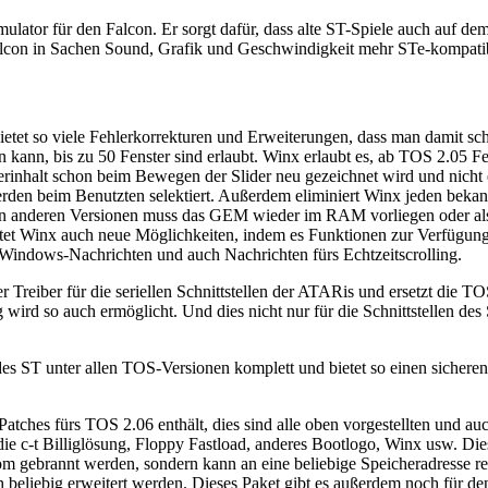
ulator für den Falcon. Er sorgt dafür, dass alte ST-Spiele auch auf de
Falcon in Sachen Sound, Grafik und Geschwindigkeit mehr STe-kompati
ietet so viele Fehlerkorrekturen und Erweiterungen, dass man damit sc
n kann, bis zu 50 Fenster sind erlaubt. Winx erlaubt es, ab TOS 2.05 F
sterinhalt schon beim Bewegen der Slider neu gezeichnet wird und nicht 
rden beim Benutzten selektiert. Außerdem eliminiert Winx jeden bekan
llen anderen Versionen muss das GEM wieder im RAM vorliegen oder 
 Winx auch neue Möglichkeiten, indem es Funktionen zur Verfügung s
 Windows-Nachrichten und auch Nachrichten fürs Echtzeitscrolling.
reiber für die seriellen Schnittstellen der ATARis und ersetzt die 
wird so auch ermöglicht. Und dies nicht nur für die Schnittstellen des
ST unter allen TOS-Versionen komplett und bietet so einen sicheren und 
Patches fürs TOS 2.06 enthält, dies sind alle oben vorgestellten und au
die c-t Billiglösung, Floppy Fastload, anderes Bootlogo, Winx usw. Di
m gebrannt werden, sondern kann an eine beliebige Speicheradresse r
uch beliebig erweitert werden. Dieses Paket gibt es außerdem noch fü