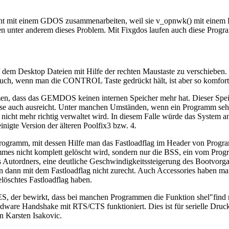
 mit einem GDOS zusammenarbeiten, weil sie v_opnwk() mit einem 
 unter anderem dieses Problem. Mit Fixgdos laufen auch diese Progr
dem Desktop Dateien mit Hilfe der rechten Maustaste zu verschieben. V
 auch, wenn man die CONTROL Taste gedrückt hält, ist aber so komfort
, dass das GEMDOS keinen internen Speicher mehr hat. Dieser Speicher
eise auch ausreicht. Unter manchen Umständen, wenn ein Programm sehr 
nicht mehr richtig verwaltet wird. In diesem Falle würde das System 
einigte Version der älteren Poolfix3 bzw. 4.
sprogramm, mit dessen Hilfe man das Fastloadflag im Header von Progr
ammes nicht komplett gelöscht wird, sondern nur die BSS, ein vom Pro
s Autordners, eine deutliche Geschwindigkeitssteigerung des Bootvorg
n dann mit dem Fastloadflag nicht zurecht. Auch Accessories haben ma
löschtes Fastloadflag haben.
ES, der bewirkt, dass bei manchen Programmen die Funktion shel"find 
Hardware Handshake mit RTS/CTS funktioniert. Dies ist für serielle Dru
on Karsten Isakovic.