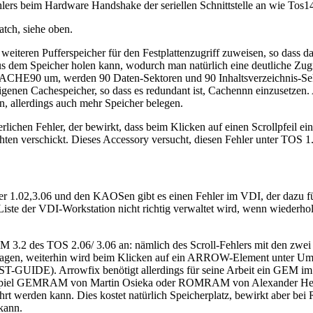
lers beim Hardware Handshake der seriellen Schnittstelle an wie Tos
tch, siehe oben.
en Pufferspeicher für den Festplattenzugriff zuweisen, so dass das
aus dem Speicher holen kann, wodurch man natürlich eine deutliche Zug
E90 um, werden 90 Daten-Sektoren und 90 Inhaltsverzeichnis-Sektore
 eigenen Cachespeicher, so dass es redundant ist, Cachennn einzuset
n, allerdings auch mehr Speicher belegen.
lichen Fehler, der bewirkt, dass beim Klicken auf einen Scrollpfeil ein
verschickt. Dieses Accessory versucht, diesen Fehler unter TOS 1.
r 1.02,3.06 und den KAOSen gibt es einen Fehler im VDI, der dazu 
ne Liste der VDI-Workstation nicht richtig verwaltet wird, wenn wiederh
M 3.2 des TOS 2.06/ 3.06 an: nämlich des Scroll-Fehlers mit den 
getragen, weiterhin wird beim Klicken auf ein ARROW-Element unter Um
 (z.B. ST-GUIDE). Arrowfix benötigt allerdings für seine Arbeit ein
ispiel GEMRAM von Martin Osieka oder ROMRAM von Alexander Herz
t werden kann. Dies kostet natürlich Speicherplatz, bewirkt aber b
kann.