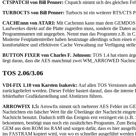
CTSPATCH von Bill Penner:
Ctspatch nimmt sich des gleichen Feh
TURBOCTS von Bill Penner:
Turbocts ist ein weiterer RTS/CTS Pa
CACHEnnn von ATARI:
Mit Cachennn kann man dem GEMDOS weiter
Laufwerkes direkt auf die Platte zugreifen muss, sondern die Daten 
Programmnamen mit angegeben. Nennt man das Programm z.B. in CACH
Moderne Festplattentreiber haben heutzutage allerdings schon einen
komfortablere und effektivere Cache Verwaltung zur Verfügung stelle
BUTTON FIXER von Charles F. Johnson:
TOS 1.4 hat einen ärger
liegt daran, dass die AES manchmal zwei WM_ARROWED Nachrichten 
TOS 2.06/3.06
VDI-FIX 1.10 von Karsten Isakovic:
Auf allen TOS Versionen auße
zurückgeliefert werden. Dieser Fehler basiert darauf, dass die inter
fehlerhafter Grafikdarstellung und Abstürzen führen.
ARROWFIX 1.5:
Arrowfix nimmt sich mehrerer AES Fehler im GE
Nachrichten ein falscher Wert für die Überlänge der Nachricht ein
Nachricht benutzt. Dadurch trifft das Ereignis erst verzögert ein
bekommen, benötigt man noch ein zusätzliches Programm. Zum Be
GEM aus dem ROM ins RAM und sorgen dafür, dass es hier ausgeführ
ins FASTRAM kopiert wird, von wo es schneller ausgeführt werden 