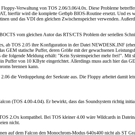
r Floppy-Verwaltung von TOS 2.06/3.06/4.0x. Diese Probleme betreff
AT, hierfür wird die komplette Getbpb BIOS-Routine ersetzt. Und es wi
outinen und das VDI den gleichen Zwischenspeicher verwenden. Außerd
CTS vom gleichen Autor das RTS/CTS Problem der seriellen Schnittste
es, ab TOS 2.05 ihre Konfiguration in der Datei NEWDESK.INF (ehe
das GEM statische Puffer, deren Größe mit der gewachsenen Leistungsfä
ms die folgende Meldung erhält: "Kein Systemspeicher mehr frei!". Mit
in Puffer von 10 KByte eingerichtet. Allerdings muss auch hier das G
Eproms brennen kann.
2.06 die Verdoppelung der Seekrate aus. Die Floppy arbeitet damit leis
alcon (TOS 4.00-4.04). Er bewirkt, dass das Soundsystem richtig initi
OS 2.Ox kompatibel. Bei TOS kleiner 4.00 wäre Wildcards in Datei
ien nicht.
en auf dem Falcon den Monochrom-Modus 640x400 nicht als ST Grafi