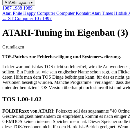
ATARImagazin
▾
1987
1988
1989
Atari Phile
Happy Computer
Computer Kontakt
Atari Times
Hitdisk
← ST-Computer 10 / 1997
ATARI-Tuning im Eigenbau (3)
Grundlagen
TOS-Patches zur Fehlerbeseitigung und Systemerweiterung.
Leider war und ist das TOS nicht so fehlerfrei, wie die An wender e
sollten. Ein Patch ist, wie sein englischer Name schon sagt, ein Flic
deren Hilfe man dem TOS Dinge beibringen kann, für das es nicht ge
Versionen beseitigt wurden. Manche Programme "verlangen" dass dieser 
unter der benutzten TOS Version überhaupt noch sinnvoll ist und wel
TOS 1.00-1.02
FOLDERxxx von ATARI:
Folerxxx soll das sogenannte "40 Ordner
Geschwindigkeit niemandem zu empfehlen), kommt es nach einiger Zeit,
GEMDOS keinen internen Speicher mehr hat. Dieser Speicher sollte 
diese TOS-Versionen nicht für den Harddisk-Betrieb geeignet. Wen