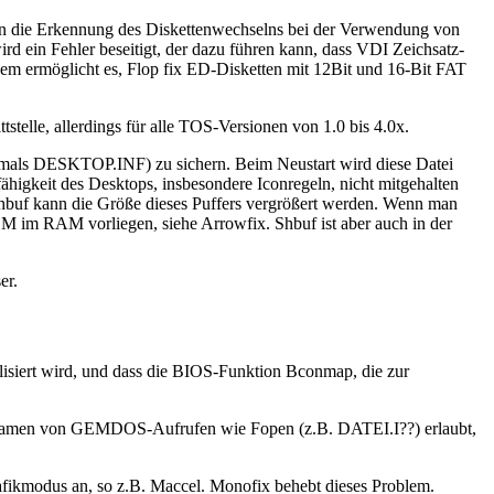
en die Erkennung des Diskettenwechselns bei der Verwendung von
rd ein Fehler beseitigt, der dazu führen kann, dass VDI Zeichsatz-
em ermöglicht es, Flop fix ED-Disketten mit 12Bit und 16-Bit FAT
lle, allerdings für alle TOS-Versionen von 1.0 bis 4.0x.
mals DESKTOP.INF) zu sichern. Beim Neustart wird diese Datei
higkeit des Desktops, insbesondere Iconregeln, nicht mitgehalten
 shbuf kann die Größe dieses Puffers vergrößert werden. Wenn man
EM im RAM vorliegen, siehe Arrowfix. Shbuf ist aber auch in der
er.
alisiert wird, und dass die BIOS-Funktion Bconmap, die zur
namen von GEMDOS-Aufrufen wie Fopen (z.B. DATEI.I??) erlaubt,
kmodus an, so z.B. Maccel. Monofix behebt dieses Problem.