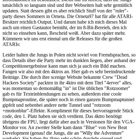
tatsächlich so langsam sind und ihre Webseiten halt sehr gemütlich
updaten. Statt dessen gibt es aber reichlich Stuff von der "ruler"-
party dieses Sommers in Orneta. Die Orneta97 hat für alle ATARI-
Besitzer reichlich Output. Und darum habe ich mich dieses Mal
auch um einen Gastautor bemüht, der im 8-Bit-Bereieh, den ich
nicht so einsehen kann, Bescheid weiß. Aber dazu später mehr.
Kümmern wir uns erst einmal um die Releases für die großen
ATARIs:
Leider halten die Jungs in Polen nicht soviel von Fremdsprachen, so
dass Details über die Party mehr im dunklen liegen, aber anhand der
Competitionergebnisse kann man sich ja auch ein Bild machen.
Fangen wir also mit den 4ktros an. Hier gab es sehr beeindruckende
Beiträge. Die durch ihre scenige Website bekannte Crew "Dead
Hackers Society" packten in ihr 4ktro mit dem Titel "4erver" alles,
was momentan so demomäßig "in" ist Die üblichen "Rotzoomer"
gab es für Texteinblendungen zu sehen, außerdem eine coole
Bumpmaproutine, die später noch in einen ganzen Bumpmaptunnel
gipfelt und nebenbei andere nette Tunnel und "rotzoom
+motionblur"-Effekte. Kompliment für dieses hervorragende Stück
code, den 1. Platz haben sie sich verdient. Das 4ktro benötigt
übrigens die FPU, liegt dafür aber auch in Versionen für den VGA-
Monitor vor. An zweiter Stelle kam dann "Blue" von New Beat
Development (genau! die Jungs, die an "Willy the Adventure"
werkeln). Sie haben ihr 4ktro sehr schön durchde-signed und