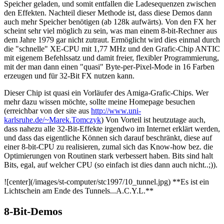
Speicher geladen, und somit entfallen die Ladesequenzen zwischen
den Effekten. Nachteil dieser Methode ist, dass diese Demos dann
auch mehr Speicher benötigen (ab 128k aufwärts). Von den FX her
scheint sehr viel möglich zu sein, was man einem 8-bit-Rechner aus
dem Jahre 1979 gar nicht zutraut. Ermöglicht wird dies einmal durch
die "schnelle" XE-CPU mit 1,77 MHz und den Grafic-Chip ANTIC
mit eigenem Befehlssatz und damit freier, flexibler Programmierung,
mit der man dann einen "quasi" Byte-per-Pixel-Mode in 16 Farben
erzeugen und für 32-Bit FX nutzen kann.
Dieser Chip ist quasi ein Vorläufer des Amiga-Grafic-Chips. Wer
mehr dazu wissen möchte, sollte meine Homepage besuchen
(erreichbar von der site aus
http://www.uni-
karlsruhe.de/~Marek.Tomczyk
) Von Vorteil ist heutzutage auch,
dass nahezu alle 32-Bit-Effekte irgendwo im Internet erklärt werden,
und dass das eigentliche Können sich darauf beschränkt, diese auf
einer 8-bit-CPU zu realisieren, zumal sich das Know-how bez. die
Optimierungen von Routinen stark verbessert haben. Bits sind halt
Bits, egal, auf welcher CPU (so einfach ist dies dann auch nicht..;)).
![center](/images/st-computer/stc1997/10_tunnel.jpg) **Es ist ein
Lichtschein am Ende des Tunnels...A.C.Y.L.**
8-Bit-Demos