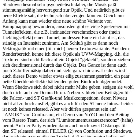
Shadows diesmal sehr psychedelisch daher, die Musik paßt
stimmungsmäßig hervorragend zur Optik. Und natürlich gibt es
neue Effekte satt, die technisch überzeugen können. Gleich am
Anfang kann man wieder eine neue schöne Variante von
Bumpmapping bewundern, ansonsten gibt es viele Spielereien mit
Tunneleffekten, die z.B. ineinander verschmelzen oder (mein
Lieblingseffekt) einen Tunnel, an dessen Ende ein Licht ist, das
ständig an Intensität zunimmt. Am Schluß gibt es dann noch
Vektorgrafik mit einer (für mich) neuen Texturevariante. Aus dem
Renderbereich kenne ich diese Optik als UVW-Mapping, d.h. die
Texturen sind nicht flach auf ein Objekt "geklebt", sondern ziehen
sich dreidimensional durch das Objekt. Das Ganze ist dann auch
noch Z-buffermäßig dabei und sieht ganz chic aus. Leider wirkt
auch dieses Demo wieder etwas eilig zusammengestrickt, ein paar
nette Überblendeffekte hätten den guten Eindruck abgerundet.
Wenn Shadows sich dabei nicht mehr Mühe geben, steigen sie wohl
doch nicht auf den Demo-Thron. Neben zahlreichen Beiträgen für
die Falcon- und ST Grafik-und Musikcompetition, deren Niveau
nicht all zu hoch ausfiel, gibt es auch für den ST neue Intros. Leider
ist noch keines released. Aber wir dürfen gespannt sein auf
"AMOK" von Confu-sion, ein Demo von YoYO und den Beitrag
vom Rasero Team, der sich "Lumisonunemuszaneszenconz" (haha)
nennt. Auf der Party wurden dann auch noch zwei Diskmags für
den ST released, einmal FILLER (2) von Confusion und Shadows,
das auch ein paar englische Texte hat. (Lustigerweise lief es auf