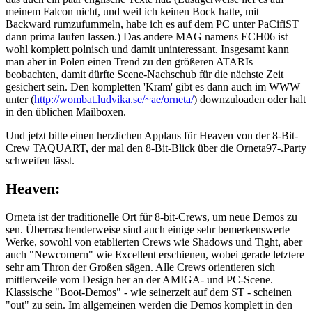
meinem Falcon nicht, und weil ich keinen Bock hatte, mit
Backward rumzufummeln, habe ich es auf dem PC unter PaCifiST
dann prima laufen lassen.) Das andere MAG namens ECH06 ist
wohl komplett polnisch und damit uninteressant. Insgesamt kann
man aber in Polen einen Trend zu den größeren ATARIs
beobachten, damit dürfte Scene-Nachschub für die nächste Zeit
gesichert sein. Den kompletten 'Kram' gibt es dann auch im WWW
unter (
http://wombat.ludvika.se/~ae/orneta/
) downzuloaden oder halt
in den üblichen Mailboxen.
Und jetzt bitte einen herzlichen Applaus für Heaven von der 8-Bit-
Crew TAQUART, der mal den 8-Bit-Blick über die Orneta97-.Party
schweifen lässt.
Heaven:
Orneta ist der traditionelle Ort für 8-bit-Crews, um neue Demos zu
sen. Überraschenderweise sind auch einige sehr bemerkenswerte
Werke, sowohl von etablierten Crews wie Shadows und Tight, aber
auch "Newcomern" wie Excellent erschienen, wobei gerade letztere
sehr am Thron der Großen sägen. Alle Crews orientieren sich
mittlerweile vom Design her an der AMIGA- und PC-Scene.
Klassische "Boot-Demos" - wie seinerzeit auf dem ST - scheinen
"out" zu sein. Im allgemeinen werden die Demos komplett in den