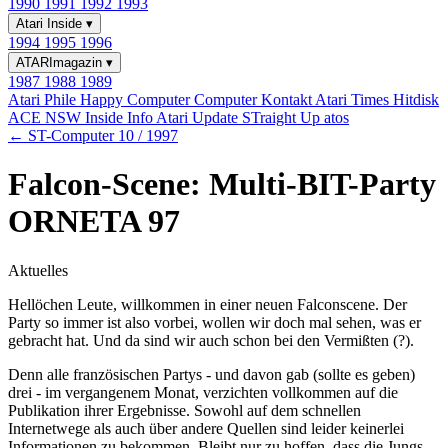
1990
1991
1992
1993
Atari Inside
▾
1994
1995
1996
ATARImagazin
▾
1987
1988
1989
Atari Phile
Happy Computer
Computer Kontakt
Atari Times
Hitdisk
ACE NSW Inside Info
Atari Update
STraight Up
atos
← ST-Computer 10 / 1997
Falcon-Scene: Multi-BIT-Party
ORNETA 97
Aktuelles
Hellöchen Leute, willkommen in einer neuen Falconscene. Der
Party so immer ist also vorbei, wollen wir doch mal sehen, was er
gebracht hat. Und da sind wir auch schon bei den Vermißten (?).
Denn alle französischen Partys - und davon gab (sollte es geben)
drei - im vergangenem Monat, verzichten vollkommen auf die
Publikation ihrer Ergebnisse. Sowohl auf dem schnellen
Internetwege als auch über andere Quellen sind leider keinerlei
Informationen zu bekommen. Bleibt nur zu hoffen, dass die Jungs