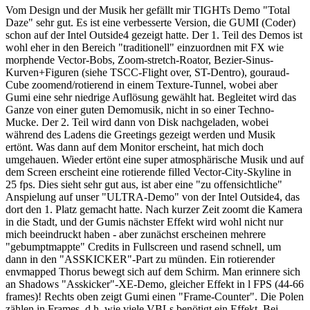
Vom Design und der Musik her gefällt mir TIGHTs Demo "Total
Daze" sehr gut. Es ist eine verbesserte Version, die GUMI (Coder)
schon auf der Intel Outside4 gezeigt hatte. Der 1. Teil des Demos ist
wohl eher in den Bereich "traditionell" einzuordnen mit FX wie
morphende Vector-Bobs, Zoom-stretch-Roator, Bezier-Sinus-
Kurven+Figuren (siehe TSCC-Flight over, ST-Dentro), gouraud-
Cube zoomend/rotierend in einem Texture-Tunnel, wobei aber
Gumi eine sehr niedrige Auflösung gewählt hat. Begleitet wird das
Ganze von einer guten Demomusik, nicht in so einer Techno-
Mucke. Der 2. Teil wird dann von Disk nachgeladen, wobei
während des Ladens die Greetings gezeigt werden und Musik
ertönt. Was dann auf dem Monitor erscheint, hat mich doch
umgehauen. Wieder ertönt eine super atmosphärische Musik und auf
dem Screen erscheint eine rotierende filled Vector-City-Skyline in
25 fps. Dies sieht sehr gut aus, ist aber eine "zu offensichtliche"
Anspielung auf unser "ULTRA-Demo" von der Intel Outside4, das
dort den 1. Platz gemacht hatte. Nach kurzer Zeit zoomt die Kamera
in die Stadt, und der Gumis nächster Effekt wird wohl nicht nur
mich beeindruckt haben - aber zunächst erscheinen mehrere
"gebumptmappte" Credits in Fullscreen und rasend schnell, um
dann in den "ASSKICKER"-Part zu münden. Ein rotierender
envmapped Thorus bewegt sich auf dem Schirm. Man erinnere sich
an Shadows "Asskicker"-XE-Demo, gleicher Effekt in l FPS (44-66
frames)! Rechts oben zeigt Gumi einen "Frame-Counter". Die Polen
zählen in Frames, d.h. wie viele VBLs benötigt ein Effekt. Bei