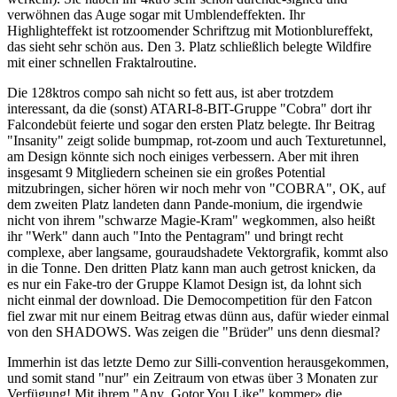
verwöhnen das Auge sogar mit Umblendeffekten. Ihr
Highlighteffekt ist rotzoomender Schriftzug mit Motionblureffekt,
das sieht sehr schön aus. Den 3. Platz schließlich belegte Wildfire
mit einer schnellen Fraktalroutine.
Die 128ktros compo sah nicht so fett aus, ist aber trotzdem
interessant, da die (sonst) ATARI-8-BIT-Gruppe "Cobra" dort ihr
Falcondebüt feierte und sogar den ersten Platz belegte. Ihr Beitrag
"Insanity" zeigt solide bumpmap, rot-zoom und auch Texturetunnel,
am Design könnte sich noch einiges verbessern. Aber mit ihren
insgesamt 9 Mitgliedern scheinen sie ein großes Potential
mitzubringen, sicher hören wir noch mehr von "COBRA", OK, auf
dem zweiten Platz landeten dann Pande-monium, die irgendwie
nicht von ihrem "schwarze Magie-Kram" wegkommen, also heißt
ihr "Werk" dann auch "Into the Pentagram" und bringt recht
complexe, aber langsame, gouraudshadete Vektorgrafik, kommt also
in die Tonne. Den dritten Platz kann man auch getrost knicken, da
es nur ein Fake-tro der Gruppe Klamot Design ist, da lohnt sich
nicht einmal der download. Die Democompetition für den Fatcon
fiel zwar mit nur einem Beitrag etwas dünn aus, dafür wieder einmal
von den SHADOWS. Was zeigen die "Brüder" uns denn diesmal?
Immerhin ist das letzte Demo zur Silli-convention herausgekommen,
und somit stand "nur" ein Zeitraum von etwas über 3 Monaten zur
Verfügung! Mit ihrem "Any .Gotor You Like" kommer» die