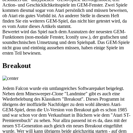
Action- und Geschicklichkeitsspiele im GEM-Fenster. Zwei Spiele
kommen diesmal sogar von Atari persönlich und müssen beweisen,
ob Atari ein gutes Vorbild ist. An anderer Stelle in diesem Heft
finden Sie ein weiteres GEM-Spiel, das nicht hier getestet wird, da
es vom Autor dieses Artikels stammt.
Bewertet wird das Spiel nach dem Ausnutzen der neuesten GEM-
Funktionen (non-modale Fenster, Iconify usw.), der grafischen und
soundtechnischen Umsetzung und dem Spielspaß. Das GEM-Spiele
nicht grau und eintönig aussehen müssen, haben einige Spiele im
ersten Teil bewiesen.
Breakout
Jedem Falcon wurde ein umfangreiches Softwarepaket beigelegt.
Neben dem Minesweeper-Clone "Landmine" gibt es auch eine
Wiederbelebung des Klassikers "Breakout". Dieses Programm ist
übrigens der inoffizielle Nachfolger zu dem wohl ältesten Atari-
GEM-Spiel, denn die Ur-Version von Breakout gab es schon 1985
und war schon vor dem Verkaufstart in Büchern wie dem "Atari ST-
Premierenbuch" zu sehen. Nur allzu passend ist es da, dass mit der
neuen ST-Generation auch gleich ein neues Breakout eingeführt
wurde. Wer will kann übrigens beide gleichzeitig starten - auf dem