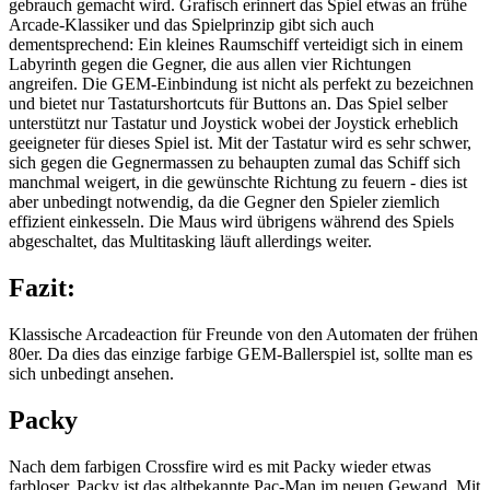
gebrauch gemacht wird. Grafisch erinnert das Spiel etwas an frühe
Arcade-Klassiker und das Spielprinzip gibt sich auch
dementsprechend: Ein kleines Raumschiff verteidigt sich in einem
Labyrinth gegen die Gegner, die aus allen vier Richtungen
angreifen. Die GEM-Einbindung ist nicht als perfekt zu bezeichnen
und bietet nur Tastaturshortcuts für Buttons an. Das Spiel selber
unterstützt nur Tastatur und Joystick wobei der Joystick erheblich
geeigneter für dieses Spiel ist. Mit der Tastatur wird es sehr schwer,
sich gegen die Gegnermassen zu behaupten zumal das Schiff sich
manchmal weigert, in die gewünschte Richtung zu feuern - dies ist
aber unbedingt notwendig, da die Gegner den Spieler ziemlich
effizient einkesseln. Die Maus wird übrigens während des Spiels
abgeschaltet, das Multitasking läuft allerdings weiter.
Fazit:
Klassische Arcadeaction für Freunde von den Automaten der frühen
80er. Da dies das einzige farbige GEM-Ballerspiel ist, sollte man es
sich unbedingt ansehen.
Packy
Nach dem farbigen Crossfire wird es mit Packy wieder etwas
farbloser. Packy ist das altbekannte Pac-Man im neuen Gewand. Mit