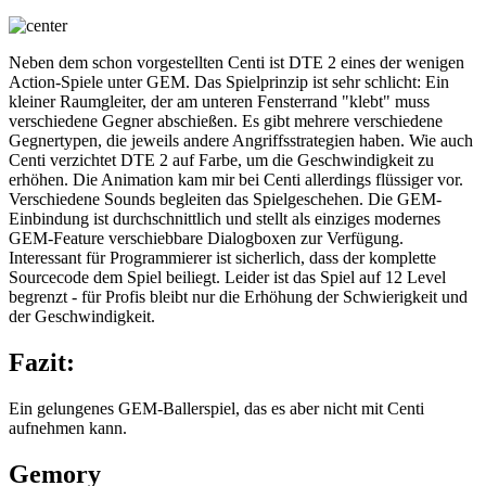
Neben dem schon vorgestellten Centi ist DTE 2 eines der wenigen
Action-Spiele unter GEM. Das Spielprinzip ist sehr schlicht: Ein
kleiner Raumgleiter, der am unteren Fensterrand "klebt" muss
verschiedene Gegner abschießen. Es gibt mehrere verschiedene
Gegnertypen, die jeweils andere Angriffsstrategien haben. Wie auch
Centi verzichtet DTE 2 auf Farbe, um die Geschwindigkeit zu
erhöhen. Die Animation kam mir bei Centi allerdings flüssiger vor.
Verschiedene Sounds begleiten das Spielgeschehen. Die GEM-
Einbindung ist durchschnittlich und stellt als einziges modernes
GEM-Feature verschiebbare Dialogboxen zur Verfügung.
Interessant für Programmierer ist sicherlich, dass der komplette
Sourcecode dem Spiel beiliegt. Leider ist das Spiel auf 12 Level
begrenzt - für Profis bleibt nur die Erhöhung der Schwierigkeit und
der Geschwindigkeit.
Fazit:
Ein gelungenes GEM-Ballerspiel, das es aber nicht mit Centi
aufnehmen kann.
Gemory