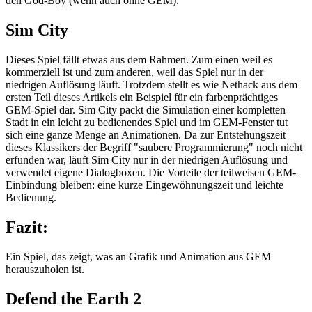
den God-Boy (wenn auch ohne GEM).
Sim City
Dieses Spiel fällt etwas aus dem Rahmen. Zum einen weil es
kommerziell ist und zum anderen, weil das Spiel nur in der
niedrigen Auflösung läuft. Trotzdem stellt es wie Nethack aus dem
ersten Teil dieses Artikels ein Beispiel für ein farbenprächtiges
GEM-Spiel dar. Sim City packt die Simulation einer kompletten
Stadt in ein leicht zu bedienendes Spiel und im GEM-Fenster tut
sich eine ganze Menge an Animationen. Da zur Entstehungszeit
dieses Klassikers der Begriff "saubere Programmierung" noch nicht
erfunden war, läuft Sim City nur in der niedrigen Auflösung und
verwendet eigene Dialogboxen. Die Vorteile der teilweisen GEM-
Einbindung bleiben: eine kurze Eingewöhnungszeit und leichte
Bedienung.
Fazit:
Ein Spiel, das zeigt, was an Grafik und Animation aus GEM
herauszuholen ist.
Defend the Earth 2