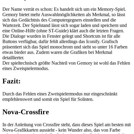
Der Name verrät es schon: Es handelt sich um ein Memory-Spiel.
Gemory bietet mehr Auswahlmöglichkeiten als Merkmal, so lässt
sich das Gedächtnis des Computergegners einstellen und die
Wartezeit. Der Spielstand lässt sich sogar laden und speichern und
eine Online-Hilfe (ohne ST-Guide) klärt auch die letzten Fragen.
Die Dialoge wurden in Fenster gelegt und Shortcuts ist für alle
Buttons verfügbar, dafür fehlt allerdings das Iconify. Grafisch
präsentiert sich das Spiel monochrom und sieht so unter 16 Farben
etwas bieder aus. Zudem waren die Grafiken bei Merkmal
detaillierter.
Der spieltechnisch größte Nachteil von Gemory ist wohl das Fehlen
eines Zweispielermodus.
Fazit:
Durch das Fehlen eines Zweispielermodus nur eingeschränkt
empfehlenswert und somit ein Spiel für Solisten.
Nova-Crossfire
In der Anleitung von Crossfire steht, dass dieses Spiel am besten mit
Nova-Grafikkarten aussieht - kein Wunder also, das von Farbe