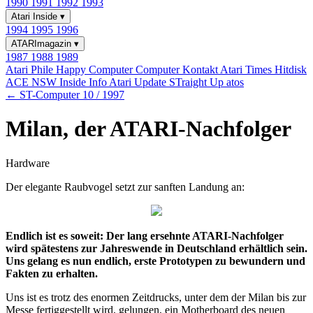
1990
1991
1992
1993
Atari Inside
▾
1994
1995
1996
ATARImagazin
▾
1987
1988
1989
Atari Phile
Happy Computer
Computer Kontakt
Atari Times
Hitdisk
ACE NSW Inside Info
Atari Update
STraight Up
atos
← ST-Computer 10 / 1997
Milan, der ATARI-Nachfolger
Hardware
Der elegante Raubvogel setzt zur sanften Landung an:
Endlich ist es soweit: Der lang ersehnte ATARI-Nachfolger
wird spätestens zur Jahreswende in Deutschland erhältlich sein.
Uns gelang es nun endlich, erste Prototypen zu bewundern und
Fakten zu erhalten.
Uns ist es trotz des enormen Zeitdrucks, unter dem der Milan bis zur
Messe fertiggestellt wird, gelungen, ein Motherboard des neuen