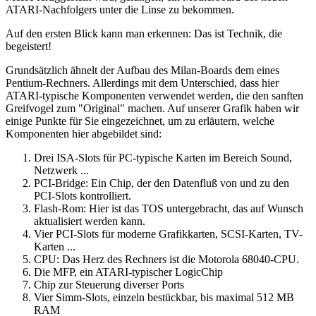
ATARI-Nachfolgers unter die Linse zu bekommen.
Auf den ersten Blick kann man erkennen: Das ist Technik, die
begeistert!
Grundsätzlich ähnelt der Aufbau des Milan-Boards dem eines
Pentium-Rechners. Allerdings mit dem Unterschied, dass hier
ATARI-typische Komponenten verwendet werden, die den sanften
Greifvogel zum "Original" machen. Auf unserer Grafik haben wir
einige Punkte für Sie eingezeichnet, um zu erläutern, welche
Komponenten hier abgebildet sind:
Drei ISA-Slots für PC-typische Karten im Bereich Sound,
Netzwerk ...
PCI-Bridge: Ein Chip, der den Datenfluß von und zu den
PCI-Slots kontrolliert.
Flash-Rom: Hier ist das TOS untergebracht, das auf Wunsch
aktualisiert werden kann.
Vier PCI-Slots für moderne Grafikkarten, SCSI-Karten, TV-
Karten ...
CPU: Das Herz des Rechners ist die Motorola 68040-CPU.
Die MFP, ein ATARI-typischer LogicChip
Chip zur Steuerung diverser Ports
Vier Simm-Slots, einzeln bestückbar, bis maximal 512 MB
RAM