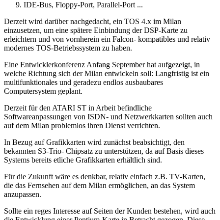
IDE-Bus, Floppy-Port, Parallel-Port ...
Derzeit wird darüber nachgedacht, ein TOS 4.x im Milan
einzusetzen, um eine spätere Einbindung der DSP-Karte zu
erleichtern und von vornherein ein Falcon- kompatibles und relativ
modernes TOS-Betriebssystem zu haben.
Eine Entwicklerkonferenz Anfang September hat aufgezeigt, in
welche Richtung sich der Milan entwickeln soll: Langfristig ist ein
multifunktionales und geradezu endlos ausbaubares
Computersystem geplant.
Derzeit für den ATARI ST in Arbeit befindliche
Softwareanpassungen von ISDN- und Netzwerkkarten sollten auch
auf dem Milan problemlos ihren Dienst verrichten.
In Bezug auf Grafikkarten wird zunächst beabsichtigt, den
bekannten S3-Trio- Chipsatz zu unterstützen, da auf Basis dieses
Systems bereits etliche Grafikkarten erhältlich sind.
Für die Zukunft wäre es denkbar, relativ einfach z.B. TV-Karten,
die das Fernsehen auf dem Milan ermöglichen, an das System
anzupassen.
Sollte ein reges Interesse auf Seiten der Kunden bestehen, wird auch
die Entwicklung einer Pentium-Karte in Betracht gezogen. Diese