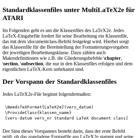
Standardklassenfiles unter MultiLaTeX2e für
ATARI
Im Folgenden geht es um die Klassenfiles des LaTeX2e. Jedes
LaTeX-Eingabefile fordert für seine Bearbeitung ein Klassenfile,
das mit dem \documentclass-Befehl festgelegt wird. Hierbei sorgt
das Klassenfile für die Bereitstellung der Formatierungsvorgaben
der jeweiligen Bearbeitungsklasse. Dazu zählen auch
Makrodefinitionen wie z.B. die Gliederungsbefehle
\chapter
,
\section
,
\subsection
, die nur in den Klassenfiles erfolgen und dem
eigentlichen LaTeX-Kern unbekannt sind.
Der Vorspann der Standardklassenfiles
Jedes LaTeX2e-File beginnt folgendermaßen:
\NeedsTeXFormat{LaTeX2e}(vers_datum)

\ProvideClass{klassen_name}

Der Sinn dieses Vorspannes besteht darin, dass der erste Befehl
prüft, ob das zugeladene Formatfile aus LaTeX2e stammt und seine