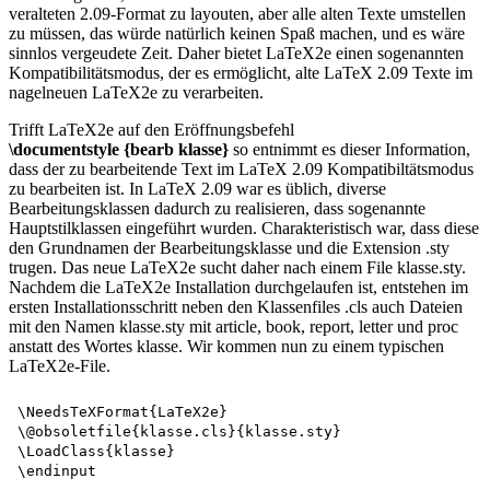
veralteten 2.09-Format zu layouten, aber alle alten Texte umstellen
zu müssen, das würde natürlich keinen Spaß machen, und es wäre
sinnlos vergeudete Zeit. Daher bietet LaTeX2e einen sogenannten
Kompatibilitätsmodus, der es ermöglicht, alte LaTeX 2.09 Texte im
nagelneuen LaTeX2e zu verarbeiten.
Trifft LaTeX2e auf den Eröffnungsbefehl
\documentstyle {bearb klasse}
so entnimmt es dieser Information,
dass der zu bearbeitende Text im LaTeX 2.09 Kompatibiltätsmodus
zu bearbeiten ist. In LaTeX 2.09 war es üblich, diverse
Bearbeitungsklassen dadurch zu realisieren, dass sogenannte
Hauptstilklassen eingeführt wurden. Charakteristisch war, dass diese
den Grundnamen der Bearbeitungsklasse und die Extension .sty
trugen. Das neue LaTeX2e sucht daher nach einem File klasse.sty.
Nachdem die LaTeX2e Installation durchgelaufen ist, entstehen im
ersten Installationsschritt neben den Klassenfiles .cls auch Dateien
mit den Namen klasse.sty mit article, book, report, letter und proc
anstatt des Wortes klasse. Wir kommen nun zu einem typischen
LaTeX2e-File.
\NeedsTeXFormat{LaTeX2e}

\@obsoletfile{klasse.cls}{klasse.sty}

\LoadClass{klasse}
