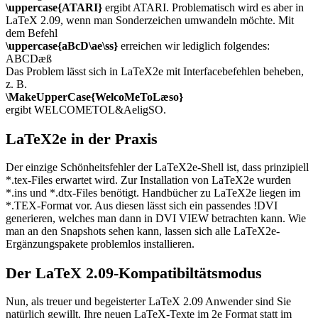
\uppercase{ATARI}
ergibt ATARI. Problematisch wird es aber in
LaTeX 2.09, wenn man Sonderzeichen umwandeln möchte. Mit
dem Befehl
\uppercase{aBcD\ae\ss}
erreichen wir lediglich folgendes:
ABCDæß
Das Problem lässt sich in LaTeX2e mit Interfacebefehlen beheben,
z. B.
\MakeUpperCase{WelcoMeToLæso}
ergibt WELCOMETOL&AeligSO.
LaTeX2e in der Praxis
Der einzige Schönheitsfehler der LaTeX2e-Shell ist, dass prinzipiell
*.tex-Files erwartet wird. Zur Installation von LaTeX2e wurden
*.ins und *.dtx-Files benötigt. Handbücher zu LaTeX2e liegen im
*.TEX-Format vor. Aus diesen lässt sich ein passendes !DVI
generieren, welches man dann in DVI VIEW betrachten kann. Wie
man an den Snapshots sehen kann, lassen sich alle LaTeX2e-
Ergänzungspakete problemlos installieren.
Der LaTeX 2.09-Kompatibiltätsmodus
Nun, als treuer und begeisterter LaTeX 2.09 Anwender sind Sie
natürlich gewillt, Ihre neuen LaTeX-Texte im 2e Format statt im