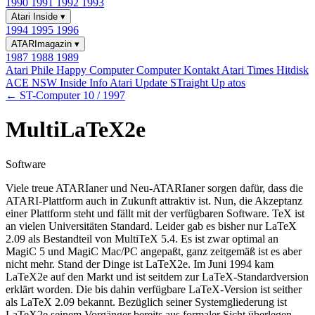
1990
1991
1992
1993
Atari Inside
▾
1994
1995
1996
ATARImagazin
▾
1987
1988
1989
Atari Phile
Happy Computer
Computer Kontakt
Atari Times
Hitdisk
ACE NSW Inside Info
Atari Update
STraight Up
atos
← ST-Computer 10 / 1997
MultiLaTeX2e
Software
Viele treue ATARIaner und Neu-ATARIaner sorgen dafür, dass die
ATARI-Plattform auch in Zukunft attraktiv ist. Nun, die Akzeptanz
einer Plattform steht und fällt mit der verfügbaren Software. TeX ist
an vielen Universitäten Standard. Leider gab es bisher nur LaTeX
2.09 als Bestandteil von MultiTeX 5.4. Es ist zwar optimal an
MagiC 5 und MagiC Mac/PC angepaßt, ganz zeitgemäß ist es aber
nicht mehr. Stand der Dinge ist LaTeX2e. Im Juni 1994 kam
LaTeX2e auf den Markt und ist seitdem zur LaTeX-Standardversion
erklärt worden. Die bis dahin verfügbare LaTeX-Version ist seither
als LaTeX 2.09 bekannt. Bezüglich seiner Systemgliederung ist
LaTeX2e seinem Vorgänger bereits aus formaler Sicht überlegen.