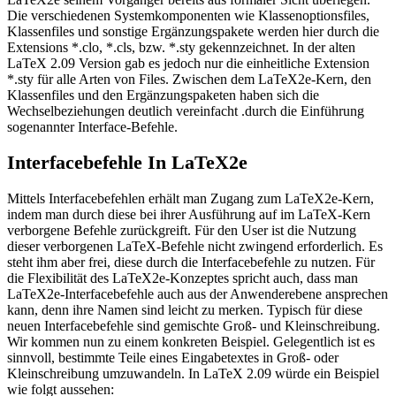
Die verschiedenen Systemkomponenten wie Klassenoptionsfiles,
Klassenfiles und sonstige Ergänzungspakete werden hier durch die
Extensions *.clo, *.cls, bzw. *.sty gekennzeichnet. In der alten
LaTeX 2.09 Version gab es jedoch nur die einheitliche Extension
*.sty für alle Arten von Files. Zwischen dem LaTeX2e-Kern, den
Klassenfiles und den Ergänzungspaketen haben sich die
Wechselbeziehungen deutlich vereinfacht .durch die Einführung
sogenannter Interface-Befehle.
Interfacebefehle In LaTeX2e
Mittels Interfacebefehlen erhält man Zugang zum LaTeX2e-Kern,
indem man durch diese bei ihrer Ausführung auf im LaTeX-Kern
verborgene Befehle zurückgreift. Für den User ist die Nutzung
dieser verborgenen LaTeX-Befehle nicht zwingend erforderlich. Es
steht ihm aber frei, diese durch die Interfacebefehle zu nutzen. Für
die Flexibilität des LaTeX2e-Konzeptes spricht auch, dass man
LaTeX2e-Interfacebefehle auch aus der Anwenderebene ansprechen
kann, denn ihre Namen sind leicht zu merken. Typisch für diese
neuen Interfacebefehle sind gemischte Groß- und Kleinschreibung.
Wir kommen nun zu einem konkreten Beispiel. Gelegentlich ist es
sinnvoll, bestimmte Teile eines Eingabetextes in Groß- oder
Kleinschreibung umzuwandeln. In LaTeX 2.09 würde ein Beispiel
wie folgt aussehen: