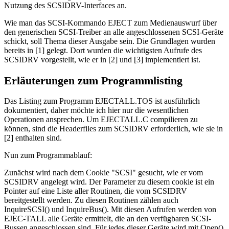
Nutzung des SCSIDRV-Interfaces an.
Wie man das SCSI-Kommando EJECT zum Medienauswurf über
den generischen SCSI-Treiber an alle angeschlossenen SCSI-Geräte
schickt, soll Thema dieser Ausgabe sein. Die Grundlagen wurden
bereits in [1] gelegt. Dort wurden die wichtigsten Aufrufe des
SCSIDRV vorgestellt, wie er in [2] und [3] implementiert ist.
Erläuterungen zum Programmlisting
Das Listing zum Programm EJECTALL.TOS ist ausführlich
dokumentiert, daher möchte ich hier nur die wesentlichen
Operationen ansprechen. Um EJECTALL.C compilieren zu
können, sind die Headerfiles zum SCSIDRV erforderlich, wie sie in
[2] enthalten sind.
Nun zum Programmablauf:
Zunächst wird nach dem Cookie "SCSI" gesucht, wie er vom
SCSIDRV angelegt wird. Der Parameter zu diesem cookie ist ein
Pointer auf eine Liste aller Routinen, die vom SCSIDRV
bereitgestellt werden. Zu diesen Routinen zählen auch
InquireSCSI() und InquireBus(). Mit diesen Aufrufen werden von
EJEC-TALL alle Geräte ermittelt, die an den verfügbaren SCSI-
Bussen angeschlossen sind. Für jedes dieser Geräte wird mit Open()