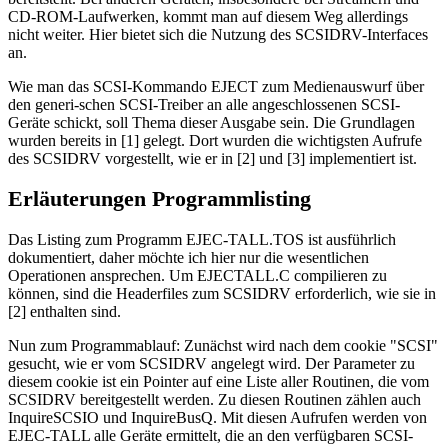
CD-ROM-Laufwerken, kommt man auf diesem Weg allerdings
nicht weiter. Hier bietet sich die Nutzung des SCSIDRV-Interfaces
an.
Wie man das SCSI-Kommando EJECT zum Medienauswurf über
den generi-schen SCSI-Treiber an alle angeschlossenen SCSI-
Geräte schickt, soll Thema dieser Ausgabe sein. Die Grundlagen
wurden bereits in [1] gelegt. Dort wurden die wichtigsten Aufrufe
des SCSIDRV vorgestellt, wie er in [2] und [3] implementiert ist.
Erläuterungen Programmlisting
Das Listing zum Programm EJEC-TALL.TOS ist ausführlich
dokumentiert, daher möchte ich hier nur die wesentlichen
Operationen ansprechen. Um EJECTALL.C compilieren zu
können, sind die Headerfiles zum SCSIDRV erforderlich, wie sie in
[2] enthalten sind.
Nun zum Programmablauf: Zunächst wird nach dem cookie "SCSI"
gesucht, wie er vom SCSIDRV angelegt wird. Der Parameter zu
diesem cookie ist ein Pointer auf eine Liste aller Routinen, die vom
SCSIDRV bereitgestellt werden. Zu diesen Routinen zählen auch
InquireSCSIO und InquireBusQ. Mit diesen Aufrufen werden von
EJEC-TALL alle Geräte ermittelt, die an den verfügbaren SCSI-