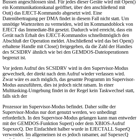
Bussen angeschlossen sind. Für jedes dieser Geräte wird mit Open()
ein Kommunikationskanal geöffnet, über den anschließend mit
Out() das EJECT-Kommando abgesetzt wird. Eine
Datenübertragung per DMA findet in diesem Fall nicht statt. Um
unnötige Wartezeiten zu vermeiden, wird im Kommandoblock von
EJECT das Immediate-Bit gesetzt. Dadurch wird erreicht, dass ein
Gerät nach Erhalt des EJECT-Kommandos schnellstmöglich den
Abschluß der Operation meldet. Abschließend wird das bei Open()
erhaltene Handle mit Close() freigegeben, da die Zahl der Handies
des SCSIDRV ähnlich wie bei den GEMDOS-Dateioperationen
begrenzt ist.
Vor jedem Aufruf des SCSIDRV wird in den Supervisor-Modus
gewechselt, der direkt nach dem Aufruf wieder verlassen wird.
Zwar wäre es auch möglich, das gesamte Programm im Supervisor-
Modus auszuführen, dies ist jedoch nicht ratsam. In einer
Multitasking-Umgebung findet in der Regel kein Taskwechsel statt,
falls sich der
Prozessor im Supervisor-Modus befindet. Daher sollte der
Supervisor-Modus nur dort genutzt werden, wo unbedingt
erforderlich. In den Supervisor-Modus gelangen kann man entweder
mit der GEMDOS-Funktion Super() oder dem XBIOS-Aufruf
SupexecQ. Der Einfachheit halber wurde in EJECTALL SuperQ
verwendet. Im allgemeinen ist es jedoch ratsamer, auf SupexecQ