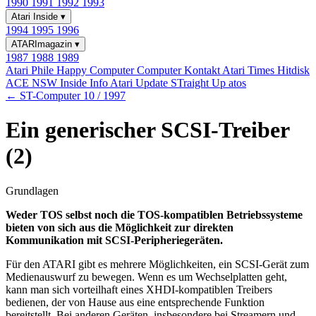
1990
1991
1992
1993
Atari Inside
▾
1994
1995
1996
ATARImagazin
▾
1987
1988
1989
Atari Phile
Happy Computer
Computer Kontakt
Atari Times
Hitdisk
ACE NSW Inside Info
Atari Update
STraight Up
atos
← ST-Computer 10 / 1997
Ein generischer SCSI-Treiber
(2)
Grundlagen
Weder TOS selbst noch die TOS-kompatiblen Betriebssysteme
bieten von sich aus die Möglichkeit zur direkten
Kommunikation mit SCSI-Peripheriegeräten.
Für den ATARI gibt es mehrere Möglichkeiten, ein SCSI-Gerät zum
Medienauswurf zu bewegen. Wenn es um Wechselplatten geht,
kann man sich vorteilhaft eines XHDI-kompatiblen Treibers
bedienen, der von Hause aus eine entsprechende Funktion
bereitstellt. Bei anderen Geräten, insbesondere bei Streamern und