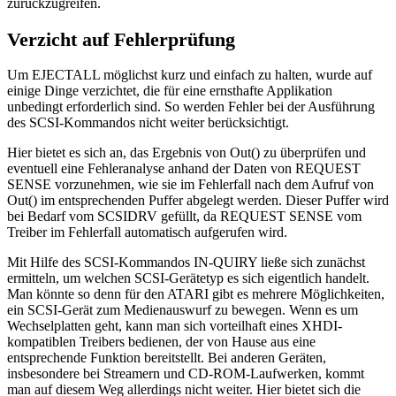
zurückzugreifen.
Verzicht auf Fehlerprüfung
Um EJECTALL möglichst kurz und einfach zu halten, wurde auf
einige Dinge verzichtet, die für eine ernsthafte Applikation
unbedingt erforderlich sind. So werden Fehler bei der Ausführung
des SCSI-Kommandos nicht weiter berücksichtigt.
Hier bietet es sich an, das Ergebnis von Out() zu überprüfen und
eventuell eine Fehleranalyse anhand der Daten von REQUEST
SENSE vorzunehmen, wie sie im Fehlerfall nach dem Aufruf von
Out() im entsprechenden Puffer abgelegt werden. Dieser Puffer wird
bei Bedarf vom SCSIDRV gefüllt, da REQUEST SENSE vom
Treiber im Fehlerfall automatisch aufgerufen wird.
Mit Hilfe des SCSI-Kommandos IN-QUIRY ließe sich zunächst
ermitteln, um welchen SCSI-Gerätetyp es sich eigentlich handelt.
Man könnte so denn für den ATARI gibt es mehrere Möglichkeiten,
ein SCSI-Gerät zum Medienauswurf zu bewegen. Wenn es um
Wechselplatten geht, kann man sich vorteilhaft eines XHDI-
kompatiblen Treibers bedienen, der von Hause aus eine
entsprechende Funktion bereitstellt. Bei anderen Geräten,
insbesondere bei Streamern und CD-ROM-Laufwerken, kommt
man auf diesem Weg allerdings nicht weiter. Hier bietet sich die