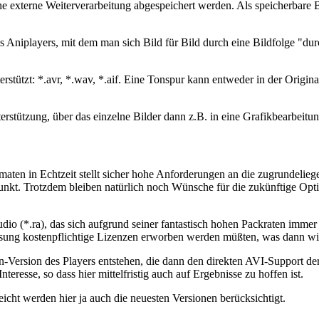
externe Weiterverarbeitung abgespeichert werden. Als speicherbare Bild
Aniplayers, mit dem man sich Bild für Bild durch eine Bildfolge "dur
tützt: *.avr, *.wav, *.aif. Eine Tonspur kann entweder in der Origin
rstützung, über das einzelne Bilder dann z.B. in eine Grafikbearbei
ten in Echtzeit stellt sicher hohe Anforderungen an die zugrundelieg
unkt. Trotzdem bleiben natürlich noch Wünsche für die zukünftige Opti
io (*.ra), das sich aufgrund seiner fantastisch hohen Packraten immer 
assung kostenpflichtige Lizenzen erworben werden müßten, was dann w
Version des Players entstehen, die dann den direkten AVI-Support de
resse, so dass hier mittelfristig auch auf Ergebnisse zu hoffen ist.
icht werden hier ja auch die neuesten Versionen berücksichtigt.