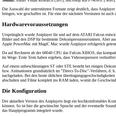
Sound:
Audio Visual Research (
.avr), Microsoft RIFF-WAVE (
.wav),
Die Auswahl der unterstützten Formate zeigt deutlich, dass Aniplayer
bringen, wie geschaffen ist. Für eine der nächsten Versionen ist au
Hardwarevoraussetzungen
Ursprünglich wurde Aniplayer für und auf dem ATARI Falcon entwick
Bilder und den DSP für bestimmte Dekompressionsroutinen. Aber auc
Apple PowerMac mit MagiC Mac wurde Aniplayer erfolgreich getest
Da auf Rechnern ab der 68040 CPU das Falcon-XBIOS, das kompatibel
im Wege. Erste Tests haben ergeben, dass Videosequenzen verlustfrei 
Auf einem unbeschleunigten ST oder STE besteht bei einigen Dekomp
bzw. Animationen grundsätzlich im "Direct-To-Disc"-Verfahren, d. h
nachgeladen. Bei den heute üblichen übertragungsgeschwindigkeiten s
abschalten und Filme komplett ins RAM laden, womit die Geschwind
Die Konfiguration
Der aktuellen Version des Aniplayers liegt ein hochkomfortables Kon
können. So ist hier die gewünschte Sprache und der eventuelle Sound
das Hauptprogramm integriert wurde.