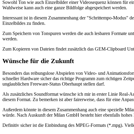
Sowohl Ton wie auch Einzelbilder einer Videosequenz können für eine 
Wahlweise kann auch eine ganze Bildfolge abgespeichert werden.
Interessant ist in diesem Zusammenhang der "Schrittempo-Modus" des 
Einzelbildes zu finden.
Zum Speichern von Tonspuren werden die auch lesbaren Formate unters
werden.
Zum Kopieren von Dateien findet zusätzlich das GEM-Clipboard Unte
Wünsche für die Zukunft
Besonders das reibungslose Abspielen von Video- und Animationsforma
schneller Hardware sicher das richtige Programm zum richtigen Zeitp
unglaublichen Freeware-Status Oberhaupt stellen darf.
Als zusätzliches Soundformat wünsche ich mir in erster Linie Real-Aud
diesem Format. Zu bemerken ist aber fairerweise, dass für eine Anp
Außerdem könnte in diesem Zusammenhang auch eine spezielle Milan-
würde. Nach Auskunft der Milan GmbH besteht hier ebenfalls hohes Inte
Definitiv sicher ist die Einbindung des MPEG-Formats (*.mpg). Vielle