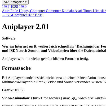
ATARImagazin
▾
1987
1988
1989
Atari Phile
Happy Computer
Computer Kontakt
Atari Times
Hitdisk
← ST-Computer 07 / 1998
Aniplayer 2.01
Software
Wer im Internet surft, verliert sich schnell im "Dschungel der
und ISDN auch Sound- und Videodateien über die Datenautoba
Aniplayer wird mit vielen gebräuchlichen Formaten fertig.
Formatsache
Bei Aniplayer handelt es sich nicht etwa um einen reinen Animation
Multimedia-Player für Grafik, Video und Sound verstanden wissen. Sc
Grafik:
JPEG
Video/Animation:
QuickTime Movies (
.mov,
.qt), Video For Window