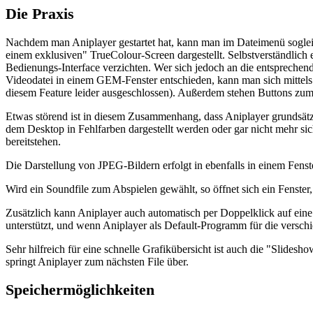
Die Praxis
Nachdem man Aniplayer gestartet hat, kann man im Dateimenü soglei
einem exklusiven" TrueColour-Screen dargestellt. Selbstverständlich 
Bedienungs-Interface verzichten. Wer sich jedoch an die entsprechen
Videodatei in einem GEM-Fenster entschieden, kann man sich mittels 
diesem Feature leider ausgeschlossen). Außerdem stehen Buttons zum S
Etwas störend ist in diesem Zusammenhang, dass Aniplayer grundsätzl
dem Desktop in Fehlfarben dargestellt werden oder gar nicht mehr sic
bereitstehen.
Die Darstellung von JPEG-Bildern erfolgt in ebenfalls in einem Fens
Wird ein Soundfile zum Abspielen gewählt, so öffnet sich ein Fenster,
Zusätzlich kann Aniplayer auch automatisch per Doppelklick auf eine e
unterstützt, und wenn Aniplayer als Default-Programm für die versch
Sehr hilfreich für eine schnelle Grafikübersicht ist auch die "Slidesh
springt Aniplayer zum nächsten File über.
Speichermöglichkeiten