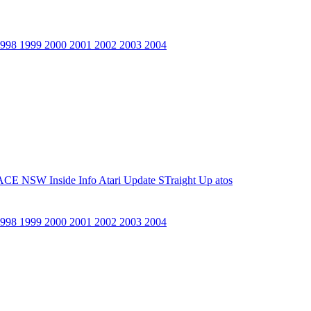
1998
1999
2000
2001
2002
2003
2004
ACE NSW Inside Info
Atari Update
STraight Up
atos
1998
1999
2000
2001
2002
2003
2004