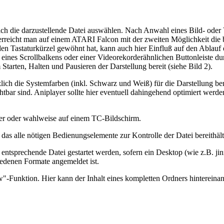
ch die darzustellende Datei auswählen. Nach Anwahl eines Bild- oder 
erreicht man auf einem ATARI Falcon mit der zweiten Möglichkeit die b
den Tastaturkürzel gewöhnt hat, kann auch hier Einfluß auf den Ablauf
eines Scrollbalkens oder einer Videorekorderähnlichen Buttonleiste d
tarten, Halten und Pausieren der Darstellung bereit (siehe Bild 2).
ich die Systemfarben (inkl. Schwarz und Weiß) für die Darstellung ben
htbar sind. Aniplayer sollte hier eventuell dahingehend optimiert wer
ter oder wahlweise auf einem TC-Bildschirm.
 das alle nötigen Bedienungselemente zur Kontrolle der Datei bereithält 
ntsprechende Datei gestartet werden, sofern ein Desktop (wie z.B. jinn
iedenen Formate angemeldet ist.
ow"-Funktion. Hier kann der Inhalt eines kompletten Ordners hintereinan