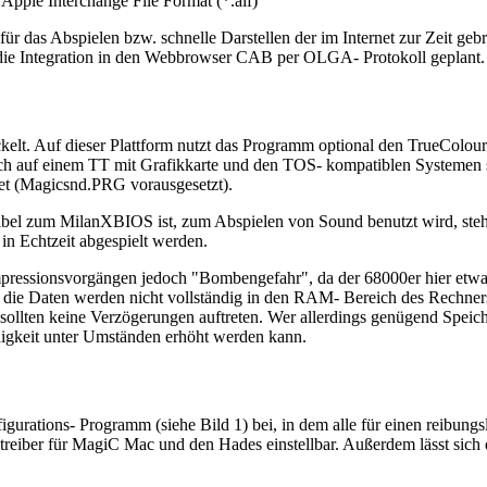
 Apple Interchange File Format (*.aif)
 für das Abspielen bzw. schnelle Darstellen der im Internet zur Zeit g
ch die Integration in den Webbrowser CAB per OLGA- Protokoll geplant.
elt. Auf dieser Plattform nutzt das Programm optional den TrueColo
h auf einem TT mit Grafikkarte und den TOS- kompatiblen Systemen sol
et (Magicsnd.PRG vorausgesetzt).
 zum MilanXBIOS ist, zum Abspielen von Sound benutzt wird, steht e
in Echtzeit abgespielt werden.
ressionsvorgängen jedoch "Bombengefahr", da der 68000er hier etwas 
. die Daten werden nicht vollständig in den RAM- Bereich des Rechner
ollten keine Verzögerungen auftreten. Wer allerdings genügend Speiche
igkeit unter Umständen erhöht werden kann.
figurations- Programm (siehe Bild 1) bei, in dem alle für einen reib
treiber für MagiC Mac und den Hades einstellbar. Außerdem lässt sich