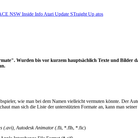
ACE NSW Inside Info
Atari Update
STraight Up
atos
 Formate". Wurden bis vor kurzem hauptsächlich Texte und Bilder 
hn.
sabspieler, wie man bei dem Namen vielleicht vermuten könnte. Der A
haut man sich die Liste der unterstützten Formate an, kann man seiner 
s (
.avi), Autodesk Animator (
.fli, *.flh, *.fic)