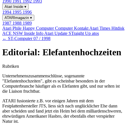
1990
1991
1992
1993
Atari Inside
▾
1994
1995
1996
ATARImagazin
▾
1987
1988
1989
Atari Phile
Happy Computer
Computer Kontakt
Atari Times
Hitdisk
ACE NSW Inside Info
Atari Update
STraight Up
atos
← ST-Computer 07 / 1998
Editorial: Elefantenhochzeiten
Rubriken
Unternehmenszusammenschlüsse, sogenannte
"Elefantenhochzeiten", gibt es scheinbar besonders in der
Computerbranche häufiger als es Elefanten gibt, und nur selten ist
die Liaison fruchtbar.
ATARI fusionierte z.B. vor einigen Jahren mit dem
Festplattenhersteller JTS, liess sich nach unglücklicher Ehe dann
aber scheiden und fand jetzt ein Heim bei dem milliardenschweren,
ehrwürdigen Amerikaner Hasbro, der ebenfalls eher verspielter
Natur ist.