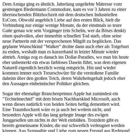
Dem Amiga ging es ähnlich. Jahrelang ungeliebte Mätresse vom
gestrengen Biedermann Commodore, kam es vor 3 Jahren zu einer
überraschenden Blitzhochzeit mit dem deutschen Industriellen
EsCom. Obwohl angeblich Liebe auf den ersten Blick, hielt die
Verbindung nur einige wenige Monate, da der einstmals so teure
Gatte genau wie sein Vorgänger (ein Schelm, wer da Böses denkt)
einen qualvollen, aber immerhin schnellen Tod starb, ohne seine
neue Partnerin mit der versprochenen Mitgift zu beglücken. Das
geplante Wunschkind "Walker" drohte dann auch eher als Totgeburt
zu enden, weshalb man es kurzerhand in letzter Minute wieder
abtrieb. Amiga zog es danach ins Dollar-Paradies, wo man bis heute
eher unbemerkt ein etwas farbloses Dasein führt, was dem eigenen
Naturell eigentlich herzlich wenig entspricht. Hin und wieder
kommen immer noch Treueschwüre für die verstoßene Familie
daheim über den großen Teich, deren Wahrheitsgehalt jedoch eher
den Aussagen einheimischer Politiker gleichen.
Sogar der ehemalige Branchenprimus Apple hat zumindest ein
"Techtelmechtel" mit dem bösen Nachbarskind Microsoft, auch
wenn dieses natürlich von beiden Seiten heftig dementiert wird.
Eine Traumhochzeit wäre es ja auch bei weitem nicht, und
besonders Apple will das lang gehegte Image des ewigen
Junggesellen um nichts in der Welt einbüßen. Trotzdem gibt es
bereits gemeinsame Kinder, die nur schwerlich verleugnet werden
können. Aus Sympathie und Liebe zum neuen Freund aus Redmond