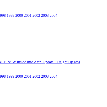
1998
1999
2000
2001
2002
2003
2004
ACE NSW Inside Info
Atari Update
STraight Up
atos
1998
1999
2000
2001
2002
2003
2004