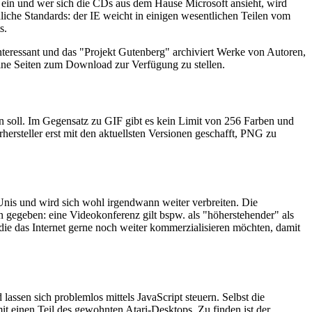
 ein und wer sich die CDs aus dem Hause Microsoft ansieht, wird
liche Standards: der IE weicht in einigen wesentlichen Teilen vom
s.
nteressant und das "Projekt Gutenberg" archiviert Werke von Autoren,
eine Seiten zum Download zur Verfügung zu stellen.
in soll. Im Gegensatz zu GIF gibt es kein Limit von 256 Farben und
ersteller erst mit den aktuellsten Versionen geschafft, PNG zu
 Unis und wird sich wohl irgendwann weiter verbreiten. Die
n gegeben: eine Videokonferenz gilt bspw. als "höherstehender" als
die das Internet gerne noch weiter kommerzialisieren möchten, damit
assen sich problemlos mittels JavaScript steuern. Selbst die
t einen Teil des gewohnten Atari-Desktops. Zu finden ist der