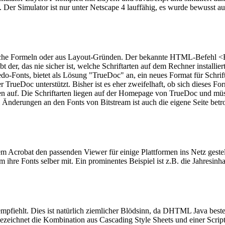
 Der Simulator ist nur unter Netscape 4 lauffähig, es wurde bewusst a
atische Formeln oder aus Layout-Gründen. Der bekannte HTML-Befehl 
t der, das nie sicher ist, welche Schriftarten auf dem Rechner installie
Speedo-Fonts, bietet als Lösung "TrueDoc" an, ein neues Format für Sch
TrueDoc unterstützt. Bisher ist es eher zweifelhaft, ob sich dieses Fo
ten auf. Die Schriftarten liegen auf der Homepage von TrueDoc und mü
Änderungen an den Fonts von Bitstream ist auch die eigene Seite betrof
 Acrobat den passenden Viewer für einige Plattformen ins Netz geste
 ihre Fonts selber mit. Ein prominentes Beispiel ist z.B. die Jahres
a empfiehlt. Dies ist natürlich ziemlicher Blödsinn, da DHTML Java best
chnet die Kombination aus Cascading Style Sheets und einer Script-