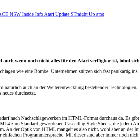
ACE NSW Inside Info
Atari Update
STraight Up
atos
auch wenn noch nicht alles für den Atari verfügbar ist, lohnt sich
hlagen wie eine Bombe. Unternehmen stürzen sich fast panikartig ins
natürlich auch an der Weiterentwicklung bestehender Technologien. So
s neues durchsetzt.
er Bedarf nach Nachschlagewerken im HTML-Format durchaus da. Es gibt
 HTML4 zum Standard gewordenen Cascading Style Sheets, die jedem Ab
m. An der Optik von HTML mangelt es also nicht, wohl aber an der Inte
er einfachen Programmiersprache. Mit dieser sind aber immer noch nic