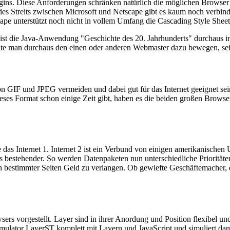
ugins. Diese Anforderungen schränken natürlich die möglichen Browser
des Streits zwischen Microsoft und Netscape gibt es kaum noch verbind
ape unterstützt noch nicht in vollem Umfang die Cascading Style Sheet
 ist die Java-Anwendung "Geschichte des 20. Jahrhunderts" durchaus i
könnte man durchaus den einen oder anderen Webmaster dazu bewegen, s
von GIF und JPEG vermeiden und dabei gut für das Internet geeignet se
es Format schon einige Zeit gibt, haben es die beiden großen Browserh
das Internet 1. Internet 2 ist ein Verbund von einigen amerikanischen
s bestehender. So werden Datenpaketen nun unterschiedliche Prioritäte
en bestimmter Seiten Geld zu verlangen. Ob gewiefte Geschäftemacher, 
 vorgestellt. Layer sind in ihrer Anordung und Position flexibel und l
imulator LayerST komplett mit Layern und JavaScript und simuliert dami