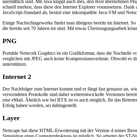
unerläßlich sind. Mit Java klappt auch dies, den Rest übernehmen Pl
schnell merken, dass diese den Internet Explorer voraussetzen. Dank 
JavaScript-Standard ab, besitzt eine inkompatible Java-VM und Netsc
Einige Nachschlagewerke findet man übrigens bereits im Internet. So
die bereits seit 70 Jahren tot sind. Mit etwas Überzeugungsarbeit 
PNG
Portable Network Graphics ist ein Grafikformat, dass die Nachteile 
verglichen mit JPEG auch keine Kompressionsverluste. Obwohl es dies
unterstützen.
Internet 2
Der Nachfolger zum Internet kommt und er fängt fast genauso an, wie 
verwendeten Protokolle sind dabei weiterentwickelte Versionen bereit
eine eMail. Ähnlich wie bei BTX ist es auch möglich, für das Betret
Erfolg haben werden, sei dahingestellt.
Layer
Netscape hat diese HTML-Erweiterung mit der Version 4 seines Browsers
Simulation eines Computerdesktops ist möglich. So arbeitet der ST-S