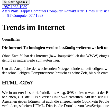
ATARImagazin
▾
1987
1988
1989
Atari Phile
Happy Computer
Computer Kontakt
Atari Times
Hitdisk
← ST-Computer 07 / 1998
Trends im Internet
Grundlagen
Die Internet-Technologien werden beständig weiterentwickelt und 
Ohne Zweifel hat das Internet (bzw. hauptsächlich das WWW) eingesc
gehört es mittlerweile zum guten Ton.
Um die Ansprüche der wachsenden Netzgemeinde zu befriedigen, wird 
der schnelllebigen Computerszene braucht es seine Zeit, bis sich etwa
HTML-CDs?
Wie in unserer Leserbriefrubrik aus Ausg. 6/98 zu lesen war, ist d
bedienen, z.B. die CDs diverser Online-Zeitschriften. Mit den seit
Aussehen geben können, ist auch die ansprechende Optik kein Proble
verändern, scheitert HTML. Dies ist die Domäne von JavaScript, ein