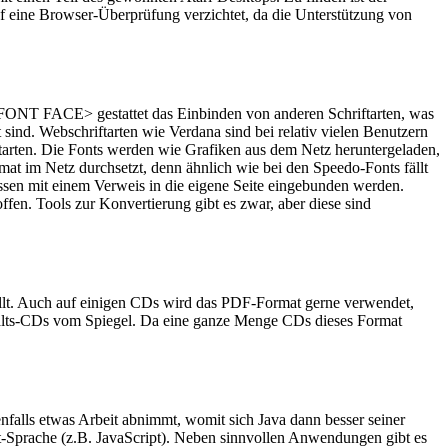
uf eine Browser-Überprüfung verzichtet, da die Unterstützung von
<FONT FACE> gestattet das Einbinden von anderen Schriftarten, was
rt sind. Webschriftarten wie Verdana sind bei relativ vielen Benutzern
riftarten. Die Fonts werden wie Grafiken aus dem Netz heruntergeladen,
rmat im Netz durchsetzt, denn ähnlich wie bei den Speedo-Fonts fällt
ssen mit einem Verweis in die eigene Seite eingebunden werden.
fen. Tools zur Konvertierung gibt es zwar, aber diese sind
llt. Auch auf einigen CDs wird das PDF-Format gerne verwendet,
inhalts-CDs vom Spiegel. Da eine ganze Menge CDs dieses Format
enfalls etwas Arbeit abnimmt, womit sich Java dann besser seiner
Sprache (z.B. JavaScript). Neben sinnvollen Anwendungen gibt es