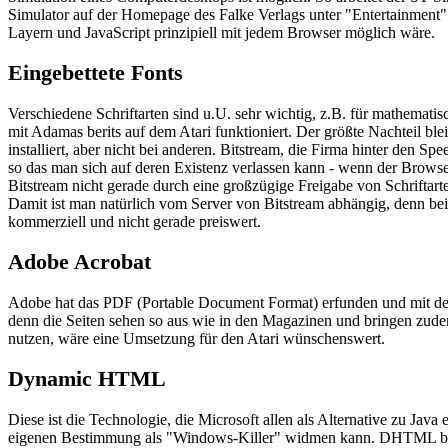
Simulator auf der Homepage des Falke Verlags unter "Entertainment".
Layern und JavaScript prinzipiell mit jedem Browser möglich wäre.
Eingebettete Fonts
Verschiedene Schriftarten sind u.U. sehr wichtig, z.B. für mathem
mit Adamas berits auf dem Atari funktioniert. Der größte Nachteil bleib
installiert, aber nicht bei anderen. Bitstream, die Firma hinter den 
so das man sich auf deren Existenz verlassen kann - wenn der Browser 
Bitstream nicht gerade durch eine großzügige Freigabe von Schriftar
Damit ist man natürlich vom Server von Bitstream abhängig, denn bei 
kommerziell und nicht gerade preiswert.
Adobe Acrobat
Adobe hat das PDF (Portable Document Format) erfunden und mit dem
denn die Seiten sehen so aus wie in den Magazinen und bringen zudem
nutzen, wäre eine Umsetzung für den Atari wünschenswert.
Dynamic HTML
Diese ist die Technologie, die Microsoft allen als Alternative zu Jav
eigenen Bestimmung als "Windows-Killer" widmen kann. DHTML bezei