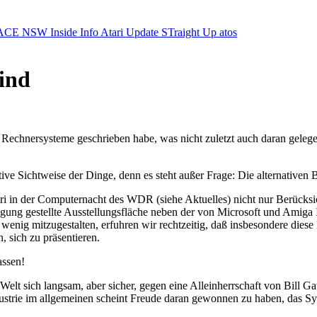
ACE NSW Inside Info
Atari Update
STraight Up
atos
wind
ven Rechnersysteme geschrieben habe, was nicht zuletzt auch daran geleg
ive Sichtweise der Dinge, denn es steht außer Frage: Die alternativen
tari in der Computernacht des WDR (siehe Aktuelles) nicht nur Berücksi
fügung gestellte Ausstellungsfläche neben der von Microsoft und Amiga 
wenig mitzugestalten, erfuhren wir rechtzeitig, daß insbesondere diese
 sich zu präsentieren.
assen!
elt sich langsam, aber sicher, gegen eine Alleinherrschaft von Bill G
trie im allgemeinen scheint Freude daran gewonnen zu haben, das Syst