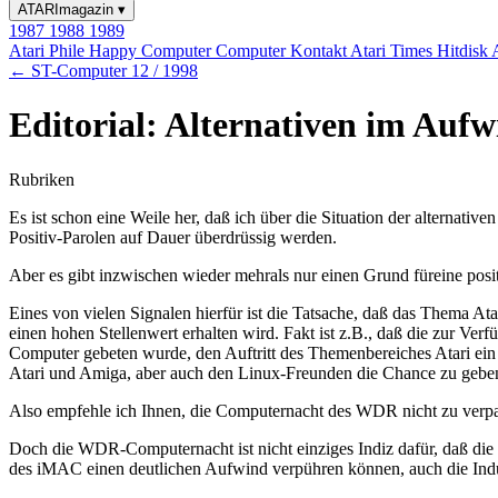
ATARImagazin
▾
1987
1988
1989
Atari Phile
Happy Computer
Computer Kontakt
Atari Times
Hitdisk
← ST-Computer 12 / 1998
Editorial: Alternativen im Auf
Rubriken
Es ist schon eine Weile her, daß ich über die Situation der alternati
Positiv-Parolen auf Dauer überdrüssig werden.
Aber es gibt inzwischen wieder mehrals nur einen Grund füreine posit
Eines von vielen Signalen hierfür ist die Tatsache, daß das Thema A
einen hohen Stellenwert erhalten wird. Fakt ist z.B., daß die zur Ver
Computer gebeten wurde, den Auftritt des Themenbereiches Atari ein 
Atari und Amiga, aber auch den Linux-Freunden die Chance zu geben,
Also empfehle ich Ihnen, die Computernacht des WDR nicht zu verp
Doch die WDR-Computernacht ist nicht einziges Indiz dafür, daß die W
des iMAC einen deutlichen Aufwind verpühren können, auch die Indus