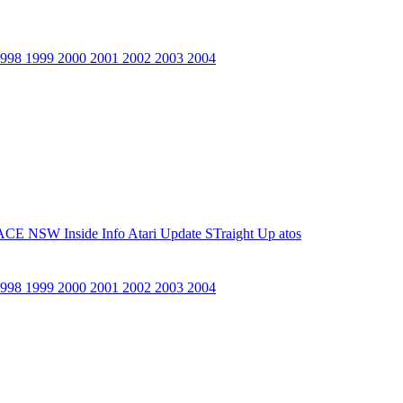
1998
1999
2000
2001
2002
2003
2004
ACE NSW Inside Info
Atari Update
STraight Up
atos
1998
1999
2000
2001
2002
2003
2004