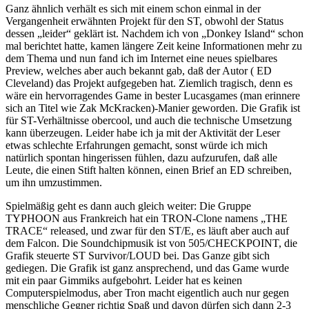
Ganz ähnlich verhält es sich mit einem schon einmal in der
Vergangenheit erwähnten Projekt für den ST, obwohl der Status
dessen „leider“ geklärt ist. Nachdem ich von „Donkey Island“ schon
mal berichtet hatte, kamen längere Zeit keine Informationen mehr zu
dem Thema und nun fand ich im Internet eine neues spielbares
Preview, welches aber auch bekannt gab, daß der Autor ( ED
Cleveland) das Projekt aufgegeben hat. Ziemlich tragisch, denn es
wäre ein hervorragendes Game in bester Lucasgames (man erinnere
sich an Titel wie Zak McKracken)-Manier geworden. Die Grafik ist
für ST-Verhältnisse obercool, und auch die technische Umsetzung
kann überzeugen. Leider habe ich ja mit der Aktivität der Leser
etwas schlechte Erfahrungen gemacht, sonst würde ich mich
natürlich spontan hingerissen fühlen, dazu aufzurufen, daß alle
Leute, die einen Stift halten können, einen Brief an ED schreiben,
um ihn umzustimmen.
Spielmäßig geht es dann auch gleich weiter: Die Gruppe
TYPHOON aus Frankreich hat ein TRON-Clone namens „THE
TRACE“ released, und zwar für den ST/E, es läuft aber auch auf
dem Falcon. Die Soundchipmusik ist von 505/CHECKPOINT, die
Grafik steuerte ST Survivor/LOUD bei. Das Ganze gibt sich
gediegen. Die Grafik ist ganz ansprechend, und das Game wurde
mit ein paar Gimmiks aufgebohrt. Leider hat es keinen
Computerspielmodus, aber Tron macht eigentlich auch nur gegen
menschliche Gegner richtig Spaß und davon dürfen sich dann 2-3