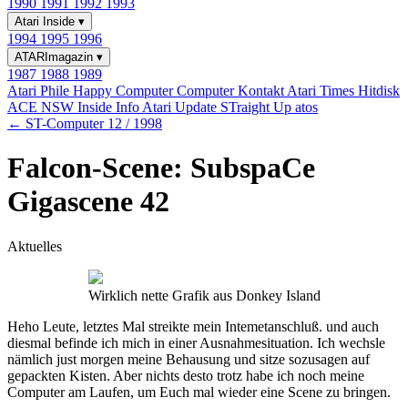
1990
1991
1992
1993
Atari Inside
▾
1994
1995
1996
ATARImagazin
▾
1987
1988
1989
Atari Phile
Happy Computer
Computer Kontakt
Atari Times
Hitdisk
ACE NSW Inside Info
Atari Update
STraight Up
atos
← ST-Computer 12 / 1998
Falcon-Scene: SubspaCe
Gigascene 42
Aktuelles
Wirklich nette Grafik aus Donkey Island
Heho Leute, letztes Mal streikte mein Intemetanschluß. und auch
diesmal befinde ich mich in einer Ausnahmesituation. Ich wechsle
nämlich just morgen meine Behausung und sitze sozusagen auf
gepackten Kisten. Aber nichts desto trotz habe ich noch meine
Computer am Laufen, um Euch mal wieder eine Scene zu bringen.