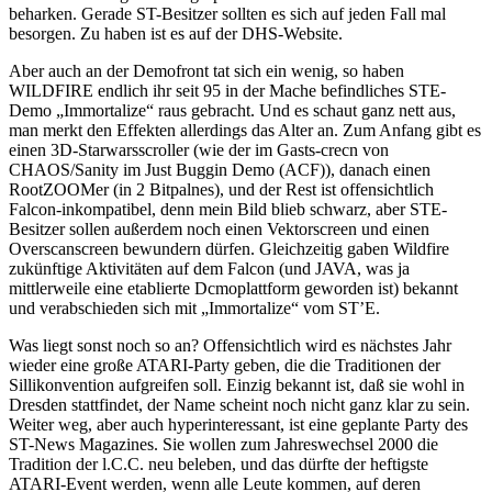
beharken. Gerade ST-Besitzer sollten es sich auf jeden Fall mal
besorgen. Zu haben ist es auf der DHS-Website.
Aber auch an der Demofront tat sich ein wenig, so haben
WILDFIRE endlich ihr seit 95 in der Mache befindliches STE-
Demo „Immortalize“ raus gebracht. Und es schaut ganz nett aus,
man merkt den Effekten allerdings das Alter an. Zum Anfang gibt es
einen 3D-Starwarsscroller (wie der im Gasts-crecn von
CHAOS/Sanity im Just Buggin Demo (ACF)), danach einen
RootZOOMer (in 2 Bitpalnes), und der Rest ist offensichtlich
Falcon-inkompatibel, denn mein Bild blieb schwarz, aber STE-
Besitzer sollen außerdem noch einen Vektorscreen und einen
Overscanscreen bewundern dürfen. Gleichzeitig gaben Wildfire
zukünftige Aktivitäten auf dem Falcon (und JAVA, was ja
mittlerweile eine etablierte Dcmoplattform geworden ist) bekannt
und verabschieden sich mit „Immortalize“ vom ST’E.
Was liegt sonst noch so an? Offensichtlich wird es nächstes Jahr
wieder eine große ATARI-Party geben, die die Traditionen der
Sillikonvention aufgreifen soll. Einzig bekannt ist, daß sie wohl in
Dresden stattfindet, der Name scheint noch nicht ganz klar zu sein.
Weiter weg, aber auch hyperinteressant, ist eine geplante Party des
ST-News Magazines. Sie wollen zum Jahreswechsel 2000 die
Tradition der l.C.C. neu beleben, und das dürfte der heftigste
ATARI-Event werden, wenn alle Leute kommen, auf deren