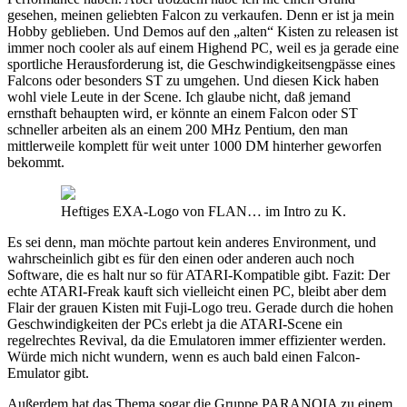
gesehen, meinen geliebten Falcon zu verkaufen. Denn er ist ja mein
Hobby geblieben. Und Demos auf den „alten“ Kisten zu releasen ist
immer noch cooler als auf einem Highend PC, weil es ja gerade eine
sportliche Herausforderung ist, die Geschwindigkeitsengpässe eines
Falcons oder besonders ST zu umgehen. Und diesen Kick haben
wohl viele Leute in der Scene. Ich glaube nicht, daß jemand
ernsthaft behaupten wird, er könnte an einem Falcon oder ST
schneller arbeiten als an einem 200 MHz Pentium, den man
mittlerweile komplett für weit unter 1000 DM hinterher geworfen
bekommt.
Heftiges EXA-Logo von FLAN… im Intro zu K.
Es sei denn, man möchte partout kein anderes Environment, und
wahrscheinlich gibt es für den einen oder anderen auch noch
Software, die es halt nur so für ATARI-Kompatible gibt. Fazit: Der
echte ATARI-Freak kauft sich vielleicht einen PC, bleibt aber dem
Flair der grauen Kisten mit Fuji-Logo treu. Gerade durch die hohen
Geschwindigkeiten der PCs erlebt ja die ATARI-Scene ein
regelrechtes Revival, da die Emulatoren immer effizienter werden.
Würde mich nicht wundern, wenn es auch bald einen Falcon-
Emulator gibt.
Außerdem hat das Thema sogar die Gruppe PARANOIA zu einem