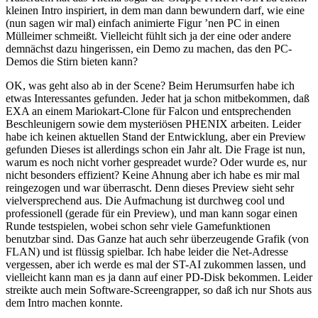
kleinen Intro inspiriert, in dem man dann bewundern darf, wie eine
(nun sagen wir mal) einfach animierte Figur ’nen PC in einen
Mülleimer schmeißt. Vielleicht fühlt sich ja der eine oder andere
demnächst dazu hingerissen, ein Demo zu machen, das den PC-
Demos die Stirn bieten kann?
OK, was geht also ab in der Scene? Beim Herumsurfen habe ich
etwas Interessantes gefunden. Jeder hat ja schon mitbekommen, daß
EXA an einem Mariokart-Clone für Falcon und entsprechenden
Beschleunigern sowie dem mysteriösen PHENIX arbeiten. Leider
habe ich keinen aktuellen Stand der Entwicklung, aber ein Preview
gefunden Dieses ist allerdings schon ein Jahr alt. Die Frage ist nun,
warum es noch nicht vorher gespreadet wurde? Oder wurde es, nur
nicht besonders effizient? Keine Ahnung aber ich habe es mir mal
reingezogen und war überrascht. Denn dieses Preview sieht sehr
vielversprechend aus. Die Aufmachung ist durchweg cool und
professionell (gerade für ein Preview), und man kann sogar einen
Runde testspielen, wobei schon sehr viele Gamefunktionen
benutzbar sind. Das Ganze hat auch sehr überzeugende Grafik (von
FLAN) und ist flüssig spielbar. Ich habe leider die Net-Adresse
vergessen, aber ich werde es mal der ST-AI zukommen lassen, und
vielleicht kann man es ja dann auf einer PD-Disk bekommen. Leider
streikte auch mein Software-Screengrapper, so daß ich nur Shots aus
dem Intro machen konnte.