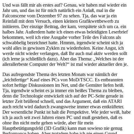
Und was fällt mir als erstes auf? Genau, wir haben mal wieder ein
Jahr um, und das ist für mich natürlich ein Anlaß, mal in die
Falconscene vom Dezember 97 zu sehen. Tja, das war ja ein
Reinfall mit dem Versuch, einen kleinen Grafikwettbewerb zu
initiieren. Der einzige Beitrag, der kam, verspätete sich um ca. ein
halbes Jahr. Außerdem hatte ich einen etwas beleidigten Leserbrief
bekommen, weil ich eine Ausgabe vorher Teile des Falcons als
schwabbelig bezeichnet hatte. Hmmm, irgendwie scheint sich ja
wohl alles in gewissen Zyklen zu wiederholen. Keine Angst, ich
werde nicht wieder verlangen, daß Ihr auch mal aktiv werden sollt
(ich lerne ja schließlich dazu). Aber das Thema: „Welches ist der
allerallerbeste Computer der Welt?“ ist mal wieder aktueller den je.
Das aufregendste Thema des letzten Monats war nämlich der
„leichtfertige“ Kauf eines PCs von MoD/TSCC. Es entbrannten
sofort heftige Diskussionen im Net, und die Gemüter liefen heiß.
Tja, irgendwie scheint es ja immer ein heißes Thema zu bleiben,
denn die Technologie entwickelt sich auf der PC-Seite gerade in
letzter Zeit brüllend schnell, und das Argument, daß ein ATARI
auch reicht wird dadurch zwangsweise immer etwas entkräfteter.
Der wesentliche Punkt ist halt die Perspektive. Wie jeder weiß, habe
ich ja auch seit zwei Jahren einen PC und muß gestehen, daß es
ohne ihn nicht mehr gehen würde, aber für mein
Hauptbetätigungsfeld (3D Grafik) kann man sowieso nie genug
Performance haben. Aber trotzdem habe ich nie einen Grund