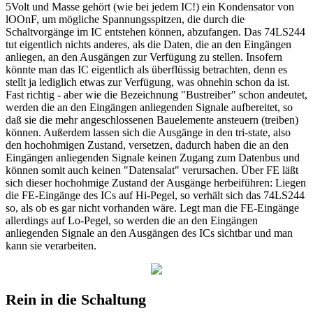
5Volt und Masse gehört (wie bei jedem IC!) ein Kondensator von
lOOnF, um mögliche Spannungsspitzen, die durch die
Schaltvorgänge im IC entstehen können, abzufangen. Das 74LS244
tut eigentlich nichts anderes, als die Daten, die an den Eingängen
anliegen, an den Ausgängen zur Verfügung zu stellen. Insofern
könnte man das IC eigentlich als überflüssig betrachten, denn es
stellt ja lediglich etwas zur Verfügung, was ohnehin schon da ist.
Fast richtig - aber wie die Bezeichnung "Bustreiber" schon andeutet,
werden die an den Eingängen anliegenden Signale aufbereitet, so
daß sie die mehr angeschlossenen Bauelemente ansteuern (treiben)
können. Außerdem lassen sich die Ausgänge in den tri-state, also
den hochohmigen Zustand, versetzen, dadurch haben die an den
Eingängen anliegenden Signale keinen Zugang zum Datenbus und
können somit auch keinen "Datensalat" verursachen. Über FE läßt
sich dieser hochohmige Zustand der Ausgänge herbeiführen: Liegen
die FE-Eingänge des ICs auf Hi-Pegel, so verhält sich das 74LS244
so, als ob es gar nicht vorhanden wäre. Legt man die FE-Eingänge
allerdings auf Lo-Pegel, so werden die an den Eingängen
anliegenden Signale an den Ausgängen des ICs sichtbar und man
kann sie verarbeiten.
Rein in die Schaltung