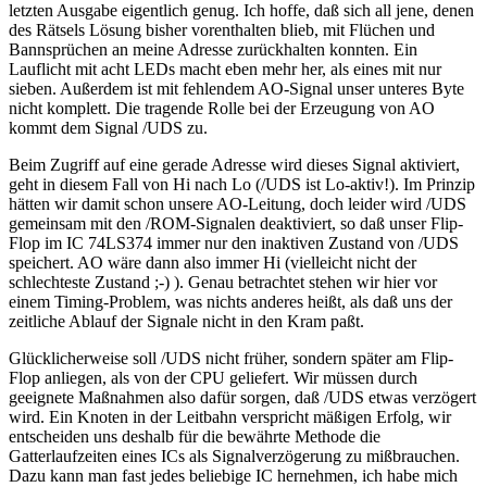
letzten Ausgabe eigentlich genug. Ich hoffe, daß sich all jene, denen
des Rätsels Lösung bisher vorenthalten blieb, mit Flüchen und
Bannsprüchen an meine Adresse zurückhalten konnten. Ein
Lauflicht mit acht LEDs macht eben mehr her, als eines mit nur
sieben. Außerdem ist mit fehlendem AO-Signal unser unteres Byte
nicht komplett. Die tragende Rolle bei der Erzeugung von AO
kommt dem Signal /UDS zu.
Beim Zugriff auf eine gerade Adresse wird dieses Signal aktiviert,
geht in diesem Fall von Hi nach Lo (/UDS ist Lo-aktiv!). Im Prinzip
hätten wir damit schon unsere AO-Leitung, doch leider wird /UDS
gemeinsam mit den /ROM-Signalen deaktiviert, so daß unser Flip-
Flop im IC 74LS374 immer nur den inaktiven Zustand von /UDS
speichert. AO wäre dann also immer Hi (vielleicht nicht der
schlechteste Zustand ;-) ). Genau betrachtet stehen wir hier vor
einem Timing-Problem, was nichts anderes heißt, als daß uns der
zeitliche Ablauf der Signale nicht in den Kram paßt.
Glücklicherweise soll /UDS nicht früher, sondern später am Flip-
Flop anliegen, als von der CPU geliefert. Wir müssen durch
geeignete Maßnahmen also dafür sorgen, daß /UDS etwas verzögert
wird. Ein Knoten in der Leitbahn verspricht mäßigen Erfolg, wir
entscheiden uns deshalb für die bewährte Methode die
Gatterlaufzeiten eines ICs als Signalverzögerung zu mißbrauchen.
Dazu kann man fast jedes beliebige IC hernehmen, ich habe mich