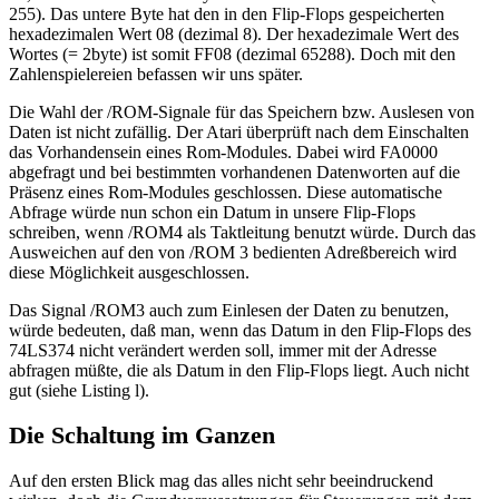
255). Das untere Byte hat den in den Flip-Flops gespeicherten
hexadezimalen Wert 08 (dezimal 8). Der hexadezimale Wert des
Wortes (= 2byte) ist somit FF08 (dezimal 65288). Doch mit den
Zahlenspielereien befassen wir uns später.
Die Wahl der /ROM-Signale für das Speichern bzw. Auslesen von
Daten ist nicht zufällig. Der Atari überprüft nach dem Einschalten
das Vorhandensein eines Rom-Modules. Dabei wird FA0000
abgefragt und bei bestimmten vorhandenen Datenworten auf die
Präsenz eines Rom-Modules geschlossen. Diese automatische
Abfrage würde nun schon ein Datum in unsere Flip-Flops
schreiben, wenn /ROM4 als Taktleitung benutzt würde. Durch das
Ausweichen auf den von /ROM 3 bedienten Adreßbereich wird
diese Möglichkeit ausgeschlossen.
Das Signal /ROM3 auch zum Einlesen der Daten zu benutzen,
würde bedeuten, daß man, wenn das Datum in den Flip-Flops des
74LS374 nicht verändert werden soll, immer mit der Adresse
abfragen müßte, die als Datum in den Flip-Flops liegt. Auch nicht
gut (siehe Listing l).
Die Schaltung im Ganzen
Auf den ersten Blick mag das alles nicht sehr beeindruckend