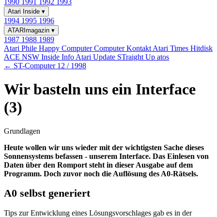
1990
1991
1992
1993
Atari Inside
▾
1994
1995
1996
ATARImagazin
▾
1987
1988
1989
Atari Phile
Happy Computer
Computer Kontakt
Atari Times
Hitdisk
ACE NSW Inside Info
Atari Update
STraight Up
atos
← ST-Computer 12 / 1998
Wir basteln uns ein Interface
(3)
Grundlagen
Heute wollen wir uns wieder mit der wichtigsten Sache dieses
Sonnensystems befassen - unserem Interface. Das Einlesen von
Daten über den Romport steht in dieser Ausgabe auf dem
Programm. Doch zuvor noch die Auflösung des A0-Rätsels.
A0 selbst generiert
Tips zur Entwicklung eines Lösungsvorschlages gab es in der