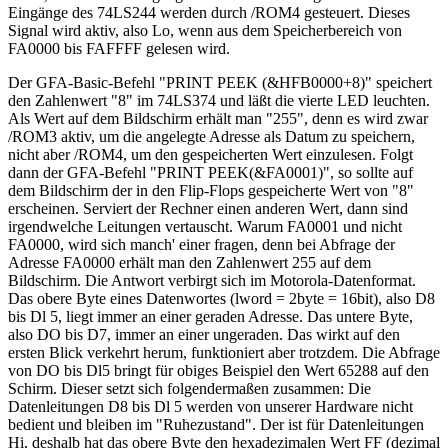
Eingänge des 74LS244 werden durch /ROM4 gesteuert. Dieses
Signal wird aktiv, also Lo, wenn aus dem Speicherbereich von
FA0000 bis FAFFFF gelesen wird.
Der GFA-Basic-Befehl "PRINT PEEK (&HFB0000+8)" speichert
den Zahlenwert "8" im 74LS374 und läßt die vierte LED leuchten.
Als Wert auf dem Bildschirm erhält man "255", denn es wird zwar
/ROM3 aktiv, um die angelegte Adresse als Datum zu speichern,
nicht aber /ROM4, um den gespeicherten Wert einzulesen. Folgt
dann der GFA-Befehl "PRINT PEEK(&FA0001)", so sollte auf
dem Bildschirm der in den Flip-Flops gespeicherte Wert von "8"
erscheinen. Serviert der Rechner einen anderen Wert, dann sind
irgendwelche Leitungen vertauscht. Warum FA0001 und nicht
FA0000, wird sich manch' einer fragen, denn bei Abfrage der
Adresse FA0000 erhält man den Zahlenwert 255 auf dem
Bildschirm. Die Antwort verbirgt sich im Motorola-Datenformat.
Das obere Byte eines Datenwortes (lword = 2byte = 16bit), also D8
bis Dl 5, liegt immer an einer geraden Adresse. Das untere Byte,
also DO bis D7, immer an einer ungeraden. Das wirkt auf den
ersten Blick verkehrt herum, funktioniert aber trotzdem. Die Abfrage
von DO bis Dl5 bringt für obiges Beispiel den Wert 65288 auf den
Schirm. Dieser setzt sich folgendermaßen zusammen: Die
Datenleitungen D8 bis Dl 5 werden von unserer Hardware nicht
bedient und bleiben im "Ruhezustand". Der ist für Datenleitungen
Hi, deshalb hat das obere Byte den hexadezimalen Wert FF (dezimal