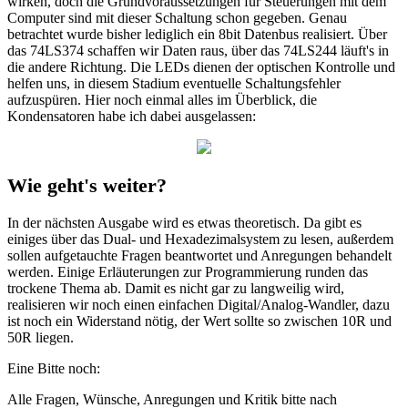
wirken, doch die Grundvoraussetzungen für Steuerungen mit dem
Computer sind mit dieser Schaltung schon gegeben. Genau
betrachtet wurde bisher lediglich ein 8bit Datenbus realisiert. Über
das 74LS374 schaffen wir Daten raus, über das 74LS244 läuft's in
die andere Richtung. Die LEDs dienen der optischen Kontrolle und
helfen uns, in diesem Stadium eventuelle Schaltungsfehler
aufzuspüren. Hier noch einmal alles im Überblick, die
Kondensatoren habe ich dabei ausgelassen:
Wie geht's weiter?
In der nächsten Ausgabe wird es etwas theoretisch. Da gibt es
einiges über das Dual- und Hexadezimalsystem zu lesen, außerdem
sollen aufgetauchte Fragen beantwortet und Anregungen behandelt
werden. Einige Erläuterungen zur Programmierung runden das
trockene Thema ab. Damit es nicht gar zu langweilig wird,
realisieren wir noch einen einfachen Digital/Analog-Wandler, dazu
ist noch ein Widerstand nötig, der Wert sollte so zwischen 10R und
50R liegen.
Eine Bitte noch:
Alle Fragen, Wünsche, Anregungen und Kritik bitte nach