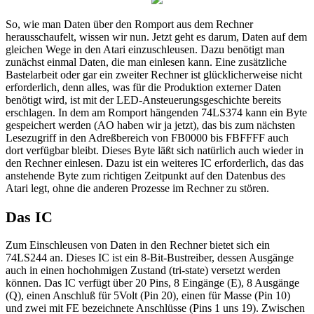
So, wie man Daten über den Romport aus dem Rechner
herausschaufelt, wissen wir nun. Jetzt geht es darum, Daten auf dem
gleichen Wege in den Atari einzuschleusen. Dazu benötigt man
zunächst einmal Daten, die man einlesen kann. Eine zusätzliche
Bastelarbeit oder gar ein zweiter Rechner ist glücklicherweise nicht
erforderlich, denn alles, was für die Produktion externer Daten
benötigt wird, ist mit der LED-Ansteuerungsgeschichte bereits
erschlagen. In dem am Romport hängenden 74LS374 kann ein Byte
gespeichert werden (AO haben wir ja jetzt), das bis zum nächsten
Lesezugriff in den Adreßbereich von FB0000 bis FBFFFF auch
dort verfügbar bleibt. Dieses Byte läßt sich natürlich auch wieder in
den Rechner einlesen. Dazu ist ein weiteres IC erforderlich, das das
anstehende Byte zum richtigen Zeitpunkt auf den Datenbus des
Atari legt, ohne die anderen Prozesse im Rechner zu stören.
Das IC
Zum Einschleusen von Daten in den Rechner bietet sich ein
74LS244 an. Dieses IC ist ein 8-Bit-Bustreiber, dessen Ausgänge
auch in einen hochohmigen Zustand (tri-state) versetzt werden
können. Das IC verfügt über 20 Pins, 8 Eingänge (E), 8 Ausgänge
(Q), einen Anschluß für 5Volt (Pin 20), einen für Masse (Pin 10)
und zwei mit FE bezeichnete Anschlüsse (Pins 1 uns 19). Zwischen