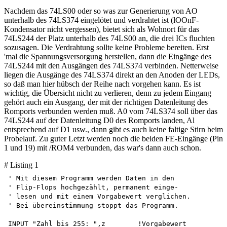
Nachdem das 74LS00 oder so was zur Generierung von AO
unterhalb des 74LS374 eingelötet und verdrahtet ist (lOOnF-
Kondensator nicht vergessen), bietet sich als Wohnort für das
74LS244 der Platz unterhalb des 74LS00 an, die drei ICs fluchten
sozusagen. Die Verdrahtung sollte keine Probleme bereiten. Erst
'mal die Spannungsversorgung herstellen, dann die Eingänge des
74LS244 mit den Ausgängen des 74LS374 verbinden. Netterweise
liegen die Ausgänge des 74LS374 direkt an den Anoden der LEDs,
so daß man hier hübsch der Reihe nach vorgehen kann. Es ist
wichtig, die Übersicht nicht zu verlieren, denn zu jedem Eingang
gehört auch ein Ausgang, der mit der richtigen Datenleitung des
Romports verbunden werden muß. A0 vom 74LS374 soll über das
74LS244 auf der Datenleitung D0 des Romports landen, Al
entsprechend auf D1 usw., dann gibt es auch keine faltige Stirn beim
Probelauf. Zu guter Letzt werden noch die beiden FE-Eingänge (Pin
1 und 19) mit /ROM4 verbunden, das war's dann auch schon.
# Listing 1
' Mit diesem Programm werden Daten in den 

' Flip-Flops hochgezählt, permanent einge-

' lesen und mit einem Vorgabewert verglichen. 

' Bei übereinstimmung stoppt das Programm.

INPUT "Zahl bis 255: ",z	!Vorgabewert
