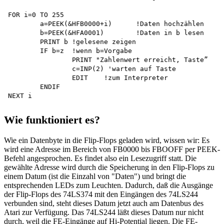
FOR i=0 TO 255

	a=PEEK(&HFB0000+i)	!Daten hochzählen

	b=PEEK(&HFA0001)	!Daten in b lesen

	PRINT b	!gelesene zeigen

	IF b=z	!wenn b=Vorgabe

		PRINT "Zahlenwert erreicht, Taste” 

		c=INP(2) 'warten auf Taste

		EDIT	!zum Interpreter

	ENDIF

Wie funktioniert es?
Wie ein Datenbyte in die Flip-Flops geladen wird, wissen wir: Es
wird eine Adresse im Bereich von FB0000 bis FBOOFF per PEEK-
Befehl angesprochen. Es findet also ein Lesezugriff statt. Die
gewählte Adresse wird durch die Speicherung in den Flip-Flops zu
einem Datum (ist die Einzahl von "Daten") und bringt die
entsprechenden LEDs zum Leuchten. Dadurch, daß die Ausgänge
der Flip-Flops des 74LS374 mit den Eingängen des 74LS244
verbunden sind, steht dieses Datum jetzt auch am Datenbus des
Atari zur Verfügung. Das 74LS244 läßt dieses Datum nur nicht
durch, weil die FE-Eingänge auf Hi-Potential liegen. Die FE-