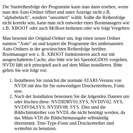
Die Startreihenfolge der Programme kann man dann ersehen, wenn
man den Auto-Ordner öffnet und unter Anzeige nicht z.B.
"alphabetisch", sondern "unsortiert" wählt. Sollte die Reihenfolge
nicht korrekt sein, kann man sich entweder eines Bootmanagers wie
z.B. XBOOT oder auch McBoot bedienen oder wie folgt Vorgehen:
Man benennt der Original-Ordner um, legt einen neuen Ordner
namens "Auto" an und kopiert die Programme des umbenannten
Auto-Ordners in der gewünschten Reihenfolge herüber.
Bootmanager wie z. B. XBOOT funktionieren auch nur mit
ausgeschaltetem Cache, also bitte wie bei SpeedoGDOS vorgehen.
NVDI läßt sich prinzipiell auch auf dem Milan installieren. Bitte
gehen Sie wie folgt vor:
Installieren Sie zunächst die normale ATARI-Version von
NVDI mit den für Sie notwendigen Druckertreibern, Fonts
usw.
Nach der Installation benennen Sie die folgenden Dateien um
oder löschen diese: NVDIDRV01.SYS, NVDIV02. SYS,
NVDIV04.SYS, NVDIV08. SYS. Dies sind die
Bildschirmtreiber von NVDI, die nicht benötigt werden, da
das Milan-VDI die Bildschirmausgabe selbständig
übernimmt. True-Type-Fonts und Druckertreiber sind
weiterhin zu benutzen.