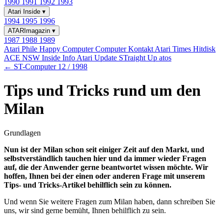
1990
1991
1992
1993
Atari Inside
▾
1994
1995
1996
ATARImagazin
▾
1987
1988
1989
Atari Phile
Happy Computer
Computer Kontakt
Atari Times
Hitdisk
ACE NSW Inside Info
Atari Update
STraight Up
atos
← ST-Computer 12 / 1998
Tips und Tricks rund um den
Milan
Grundlagen
Nun ist der Milan schon seit einiger Zeit auf den Markt, und
selbstverständlich tauchen hier und da immer wieder Fragen
auf, die der Anwender gerne beantwortet wissen möchte. Wir
hoffen, Ihnen bei der einen oder anderen Frage mit unserem
Tips- und Tricks-Artikel behilflich sein zu können.
Und wenn Sie weitere Fragen zum Milan haben, dann schreiben Sie
uns, wir sind gerne bemüht, Ihnen behilflich zu sein.