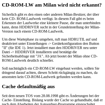
CD-ROM-LW am Milan wird nicht erkannt?
Sicherlich gibt es den einen oder anderen Milan-Besitzer, der über
kein CD- ROM-Laufwerk verfügt. In diesem Fall gibt es beim
Erkennen der Laufwerke eine kleinere Pause, die man unterbinden
kann, denn HDDRIVER sucht in der Grundeinstellung der Milan-
Version nach einem CD-ROM-Laufwerk.
Um diese Wartephase zu umgehen, ruft man HDRUTIL auf und
deaktiviert unter Einstellungen -> Gerätekonfiguration den Button
"II" (für IDE 1). Jetzt installiert man den HDDRIVER neu unter
Datei -> HDDRIVER installieren und bestätigt die
Sicherheitsabfrage mit "JA". Ab jetzt bootet der Milan ohne CD-
ROM-Laufwerk deutlich schneller.
Soll nachträglich ein CD-ROM-LW eingebaut werden, sollten Sie
dringend darauf achten, diesen Schritt rückgängig zu machen, da
ansonsten kein CD-ROM-Laufwerk gefunden werden kann.
Cache defaultmäßig aus
Seit dem neuen TOS vom 28.08.1998 gibt es Änderungen bei der
Cache- Einstellung. Bislang wurde der Cache so gehandhabt, daß er
nach dem Abarbeiten der Autoordner-Programme eingeschaltet