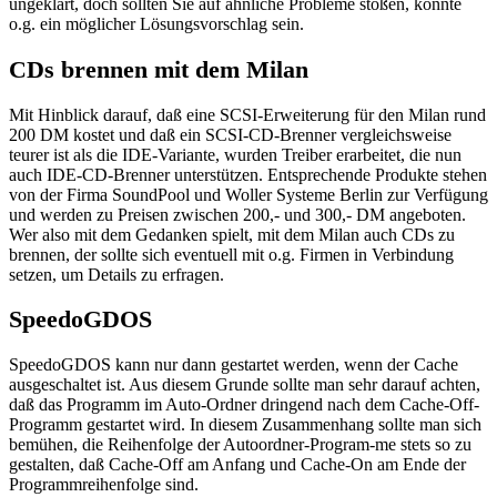
ungeklärt, doch sollten Sie auf ähnliche Probleme stoßen, könnte
o.g. ein möglicher Lösungsvorschlag sein.
CDs brennen mit dem Milan
Mit Hinblick darauf, daß eine SCSI-Erweiterung für den Milan rund
200 DM kostet und daß ein SCSI-CD-Brenner vergleichsweise
teurer ist als die IDE-Variante, wurden Treiber erarbeitet, die nun
auch IDE-CD-Brenner unterstützen. Entsprechende Produkte stehen
von der Firma SoundPool und Woller Systeme Berlin zur Verfügung
und werden zu Preisen zwischen 200,- und 300,- DM angeboten.
Wer also mit dem Gedanken spielt, mit dem Milan auch CDs zu
brennen, der sollte sich eventuell mit o.g. Firmen in Verbindung
setzen, um Details zu erfragen.
SpeedoGDOS
SpeedoGDOS kann nur dann gestartet werden, wenn der Cache
ausgeschaltet ist. Aus diesem Grunde sollte man sehr darauf achten,
daß das Programm im Auto-Ordner dringend nach dem Cache-Off-
Programm gestartet wird. In diesem Zusammenhang sollte man sich
bemühen, die Reihenfolge der Autoordner-Program-me stets so zu
gestalten, daß Cache-Off am Anfang und Cache-On am Ende der
Programmreihenfolge sind.