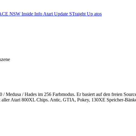
ACE NSW Inside Info
Atari Update
STraight Up
atos
szene
 / Medusa / Hades im 256 Farbmodus. Er basiert auf den freien Sourc
t aller Atari 800XL Chips. Antic, GTIA, Pokey, 130XE Speicher-Bänke,