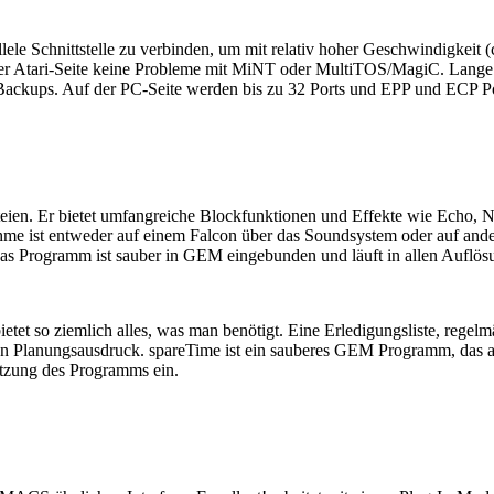
le Schnittstelle zu verbinden, um mit relativ hoher Geschwindigkeit (
 Atari-Seite keine Probleme mit MiNT oder MultiTOS/MagiC. Lange D
ckups. Auf der PC-Seite werden bis zu 32 Ports und EPP und ECP Ports 
ien. Er bietet umfangreiche Blockfunktionen und Effekte wie Echo, N
hme ist entweder auf einem Falcon über das Soundsystem oder auf an
 Das Programm ist sauber in GEM eingebunden und läuft in allen Auflös
 bietet so ziemlich alles, was man benötigt. Eine Erledigungsliste, re
chen Planungsausdruck. spareTime ist ein sauberes GEM Programm, das a
utzung des Programms ein.