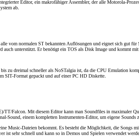
ntegrierter Editor, ein makrofähiger Assembler, der alle Motorola-Proz
System ab.
t alle vom normalen ST bekannten Auflösungen und eignet sich gut für S
 auch unterstützt. Er benötigt ein TOS als Disk Image und kommt mit 
 bis zu dreimal schneller als NoSTalgia ist, da die CPU Emulation komp
 im SIT-Format gepackt und auf einer PC HD Diskette.
)/TT/Falcon. Mit diesem Editor kann man Soundfiles in maximaler Qu
nal-Sound, einem kompletten Instrumenten-Editor, um eigene Sounds zu
leine Music-Dateien bekommt. Es besteht die Möglichkeit, die Songs mit
er ist sehr schnell und kann so in Demos und Spielen verwendet werd