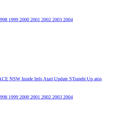
1998
1999
2000
2001
2002
2003
2004
ACE NSW Inside Info
Atari Update
STraight Up
atos
1998
1999
2000
2001
2002
2003
2004