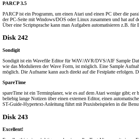
PARCP 3.5
PARCP ist ein Programm, um einen Atari und einen PC über die paralle
der PC-Seite mit Windows/DOS oder Linux zusammen und hat auf der
Über eine Scriptsprache kann man Aufgaben automatisieren z.B. für Ba
Disk 242
Sondigit
Sondigit ist ein Wavefile Editor für WAV/AVR/DVS/AIF Sample Date
wie das Modulieren der Wave Form, ist möglich. Eine Sample Aufna
möglich. Die Aufname kann auch direkt auf die Festplatte erfolgen.
SpareTime
spareTime ist ein Terminplaner, wie es auf dem Atari wenige gibt; er
beliebig lange Notizen über einen externen Editor, einen automatis
ST-Guide-Hypertext-Anleitung führt mit Praxisbeispielen in die Ben
Disk 243
Excellent!