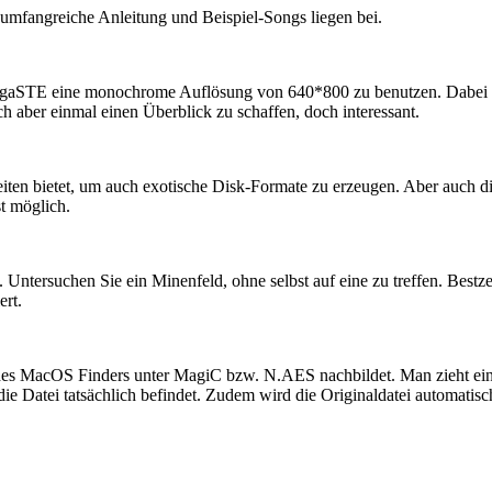
fangreiche Anleitung und Beispiel-Songs liegen bei.
egaSTE eine monochrome Auflösung von 640*800 zu benutzen. Dabei wird
ch aber einmal einen Überblick zu schaffen, doch interessant.
ten bietet, um auch exotische Disk-Formate zu erzeugen. Aber auch d
t möglich.
Untersuchen Sie ein Minenfeld, ohne selbst auf eine zu treffen. Bestze
ert.
 des MacOS Finders unter MagiC bzw. N.AES nachbildet. Man zieht einfa
die Datei tatsächlich befindet. Zudem wird die Originaldatei automatis