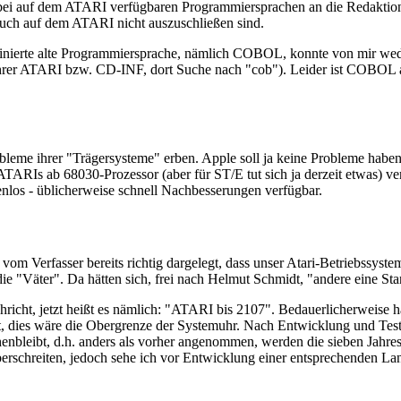
r bei auf dem ATARI verfügbaren Programmiersprachen an die Redaktion 
ch auf dem ATARI nicht auszuschließen sind.
stinierte alte Programmiersprache, nämlich COBOL, konnte von mir w
hrer ATARI bzw. CD-INF, dort Suche nach "cob"). Leider ist COBOL a
me ihrer "Trägersysteme" erben. Apple soll ja keine Probleme haben, 
ARIs ab 68030-Prozessor (aber für ST/E tut sich ja derzeit etwas) verfü
enlos - üblicherweise schnell Nachbesserungen verfügbar.
 vom Verfasser bereits richtig dargelegt, dass unser Atari-Betriebssys
 "Väter". Da hätten sich, frei nach Helmut Schmidt, "andere eine Sta
richt, jetzt heißt es nämlich: "ATARI bis 2107". Bedauerlicherweise h
gert, dies wäre die Obergrenze der Systemuhr. Nach Entwicklung und Tes
henbleibt, d.h. anders als vorher angenommen, werden die sieben Jahr
überschreiten, jedoch sehe ich vor Entwicklung einer entsprechenden 