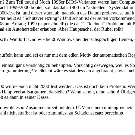
rm? Zum Teil traurig! Noch 1996er BIOS-Varianten waren laut Computer
cht 1999/2000 bootet, soll das Jahr 1900 im "aktuellen" Systemdatum er
-fest ist, und dieser stürzt ab, nachdem das Datum probeweise auf ku
der heißt es "Schutzverletzung"? Und schon ist der selten vorkommend
an, Anfang 1999 (superschnell!) die ca. 12 "kleinen" Probleme mit Pa
l ein Autohersteller erlauben. Aber Hauptsache, der Rubel rollt!
sch? Windoff! Und wie heißt Windows bei deutschsprachigen Leuten, 
chnüffeln kann und sei es nur mit dem edlen Motiv der automatischen Reg
 einmal ganz vorsichtig zu behaupten. Vorsichtig deswegen, weil es Sof
r Programmierung? Vielleicht wäre es stattdesssen angebracht, etwas m
0 würde auch nicht 2000-fest werden. Das ist doch kein Problem: Wenn
as Hauptverkaufsargument darstellen? Wenn schon, denn schon! Übrigens
t es dann in seiner Kasse.
t, obwohl es in Zusammenarbeit mit dem TÜV in einem umfangreichen T
ahl nicht strafbar ist oder zumindest zu Schadensersatz berechtigt.