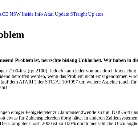
ACE NSW Inside Info
Atari Update
STraight Up
atos
roblem
tausend-Problem ist, herrschte bislang Unklarheit. Wir haben in d
sogar 2100-fest (rpt 2100). Jedoch kann jeder von uns durch kurzsich
eidend betroffen werden, wenn das Problem nicht ernst genommen wird
att!“ (auf dem ATARI!) der STC/AI 10/1997 um weitere Aspekte (auch für
ähr!
gen einiger Fehlgeleiteter zur Jahrtausendwende zu tun. Daß Gott uns
tt etwas für Zahlenspielereien übrig hätte. In anderen Zahlensystemen 
n. Der Computer-Crash 2000 ist zu 100% durch menschliche Unzulängli