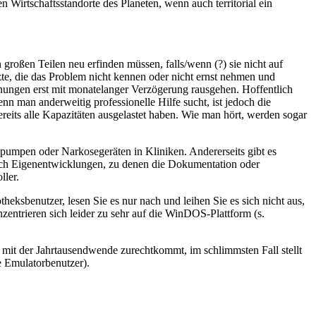
en Wirtschaftsstandorte des Planeten, wenn auch territorial ein
roßen Teilen neu erfinden müssen, falls/wenn (?) sie nicht auf
te, die das Problem nicht kennen oder nicht ernst nehmen und
nungen erst mit monatelanger Verzögerung rausgehen. Hoffentlich
nn man anderweitig professionelle Hilfe sucht, ist jedoch die
ereits alle Kapazitäten ausgelastet haben. Wie man hört, werden sogar
spumpen oder Narkosegeräten in Kliniken. Andererseits gibt es
auch Eigenentwicklungen, zu denen die Dokumentation oder
ller.
heksbenutzer, lesen Sie es nur nach und leihen Sie es sich nicht aus,
entrieren sich leider zu sehr auf die WinDOS-Plattform (s.
r mit der Jahrtausendwende zurechtkommt, im schlimmsten Fall stellt
 Emulatorbenutzer).