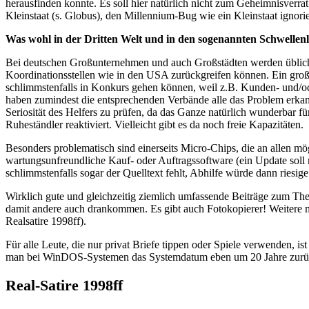
herausfinden konnte. Es soll hier natürlich nicht zum Geheimnisverrat 
Kleinstaat (s. Globus), den Millennium-Bug wie ein Kleinstaat ignorie
Was wohl in der Dritten Welt und in den sogenannten Schwellenl
Bei deutschen Großunternehmen und auch Großstädten werden üblicherw
Koordinationsstellen wie in den USA zurückgreifen können. Ein groß
schlimmstenfalls in Konkurs gehen können, weil z.B. Kunden- und/o
haben zumindest die entsprechenden Verbände alle das Problem erkannt
Seriosität des Helfers zu prüfen, da das Ganze natürlich wunderbar f
Ruheständler reaktiviert. Vielleicht gibt es da noch freie Kapazitäten.
Besonders problematisch sind einerseits Micro-Chips, die an allen mö
wartungsunfreundliche Kauf- oder Auftragssoftware (ein Update soll
schlimmstenfalls sogar der Quelltext fehlt, Abhilfe würde dann ries
Wirklich gute und gleichzeitig ziemlich umfassende Beiträge zum Thema
damit andere auch drankommen. Es gibt auch Fotokopierer! Weitere mi
Realsatire 1998ff).
Für alle Leute, die nur privat Briefe tippen oder Spiele verwenden, 
man bei WinDOS-Systemen das Systemdatum eben um 20 Jahre zurück. 
Real-Satire 1998ff