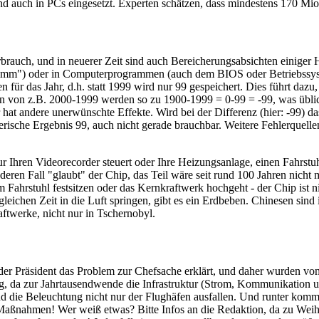
 auch in PCs eingesetzt. Experten schätzen, dass mindestens 170 Mi
brauch, und in neuerer Zeit sind auch Bereicherungsabsichten einiger H
ramm") oder in Computerprogrammen (auch dem BIOS oder Betriebssyste
n für das Jahr, d.h. statt 1999 wird nur 99 gespeichert. Dies führt dazu,
enzen von z.B. 2000-1999 werden so zu 1900-1999 = 0-99 = -99, was übl
 hat andere unerwünschte Effekte. Wird bei der Differenz (hier: -99) d
ische Ergebnis 99, auch nicht gerade brauchbar. Weitere Fehlerquellen 
ur Ihren Videorecorder steuert oder Ihre Heizungsanlage, einen Fahrs
deren Fall "glaubt" der Chip, das Teil wäre seit rund 100 Jahren nicht
 Fahrstuhl festsitzen oder das Kernkraftwerk hochgeht - der Chip ist ni
eichen Zeit in die Luft springen, gibt es ein Erdbeben. Chinesen sind i
aftwerke, nicht nur in Tschernobyl.
 Präsident das Problem zur Chefsache erklärt, und daher wurden von R
ung, da zur Jahrtausendwende die Infrastruktur (Strom, Kommunikation
d die Beleuchtung nicht nur der Flughäfen ausfallen. Und runter komme
es Maßnahmen! Wer weiß etwas? Bitte Infos an die Redaktion, da zu Wei