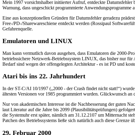
Mein 1997 vorsichtshalber initiierter Aufruf, entdeckte Datumsfehle
Warnung, dass ungeschickt programmierte Anwendungsprogramme au
Eine aus konzeptionellen Gründen für Datumsfehler geradezu präde
Free-/PD-/Sharewareschiene entdeckt werden (Rossipaul Softwarefü
Gefahrenquelle.
Emulatoren und LINUX
Man kann vermutlich davon ausgehen, dass Emulatoren die 2000-Proble
betriebssichere Netzwerk-Betriebssystem LINUX, das bisher nur für AT
Bedarf sind wegen der offengelegten Architektur - es ist PD und kost
Atari bis ins 22. Jahrhundert
In der ST-C/AI 10/1997 („2000 - der Crash findet nicht statt!“) wurde
ältesten Versionen vor 1985 programmiert wurden. Glückwunsch an die
Nur von akademischen Interesse ist die Nachbesserung der guten Nach
laut Literatur auf die Jahre bis 2099 (Plausibilitätsprüfungen) gefol
die Systemuhr erst später, nämlich am 31.12.2107 um Mitternacht ste
Patchen des Betriebssystems ließe sich natürlich auch diese Grenze 
29. Februar 2000