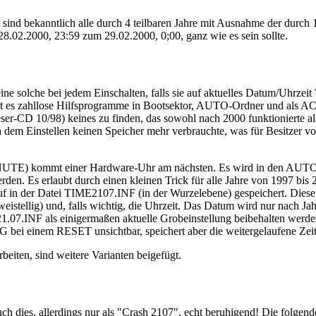
e sind bekanntlich alle durch 4 teilbaren Jahre mit Ausnahme der durch
8.02.2000, 23:59 zum 29.02.2000, 0;00, ganz wie es sein sollte.
ine solche bei jedem Einschalten, falls sie auf aktuelles Datum/Uhrzeit
ibt es zahllose Hilfsprogramme in Bootsektor, AUTO-Ordner und als 
er-CD 10/98) keines zu finden, das sowohl nach 2000 funktionierte als
 dem Einstellen keinen Speicher mehr verbrauchte, was für Besitzer vo
 kommt einer Hardware-Uhr am nächsten. Es wird in den AUTO-Ordne
werden. Es erlaubt durch einen kleinen Trick für alle Jahre von 1997 b
uf in der Datei TIME2107.INF (in der Wurzelebene) gespeichert. Diese
eistellig) und, falls wichtig, die Uhrzeit. Das Datum wird nur nach Ja
E21.07.INF als einigermaßen aktuelle Grobeinstellung beibehalten wer
RG bei einem RESET unsichtbar, speichert aber die weitergelaufene Z
beiten, sind weitere Varianten beigefügt.
 dies, allerdings nur als "Crash 2107", echt beruhigend! Die folgend