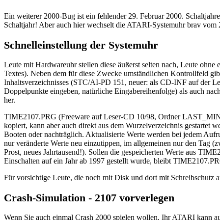
Ein weiterer 2000-Bug ist ein fehlender 29. Februar 2000. Schaltjahr
Schaltjahr! Aber auch hier wechselt die ATARI-Systemuhr brav vom 2
Schnelleinstellung der Systemuhr
Leute mit Hardwareuhr stellen diese äußerst selten nach, Leute ohne e
Textes). Neben dem für diese Zwecke umständlichen Kontrollfeld g
Inhaltsverzeichnisses (STC/AI-PD 151, neuer: als CD-INF auf der Les
Doppelpunkte eingeben, natürliche Eingabereihenfolge) als auch nach
her.
TIME2107.PRG (Freeware auf Leser-CD 10/98, Ordner LAST_MINUTE)
kopiert, kann aber auch direkt aus dem Wurzelverzeichnis gestartet 
Booten oder nachträglich. Aktualisierte Werte werden bei jedem Aufr
nur veränderte Werte neu einzutippen, im allgemeinen nur den Tag (zw
Prost, neues Jahrtausend!). Sollen die gespeicherten Werte aus TIM
Einschalten auf ein Jahr ab 1997 gestellt wurde, bleibt TIME2107.P
Für vorsichtige Leute, die noch mit Disk und dort mit Schreibschutz ar
Crash-Simulation - 2107 vorverlegen
Wenn Sie auch einmal Crash 2000 spielen wollen, Ihr ATARI kann auch