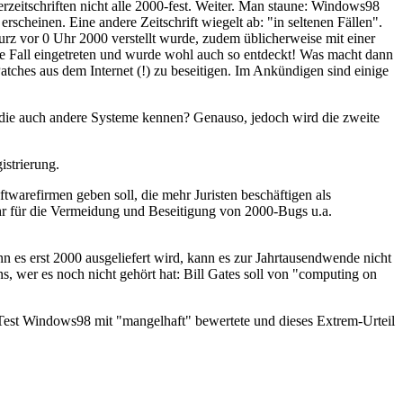
zeitschriften nicht alle 2000-fest. Weiter. Man staune: Windows98
scheinen. Eine andere Zeitschrift wiegelt ab: "in seltenen Fällen".
rz vor 0 Uhr 2000 verstellt wurde, zudem üblicherweise mit einer
e Fall eingetreten und wurde wohl auch so entdeckt! Was macht dann
tches aus dem Internet (!) zu beseitigen. Im Ankündigen sind einige
die auch andere Systeme kennen? Genauso, jedoch wird die zweite
istrierung.
twarefirmen geben soll, die mehr Juristen beschäftigen als
ehr für die Vermeidung und Beseitigung von 2000-Bugs u.a.
 es erst 2000 ausgeliefert wird, kann es zur Jahrtausendwende nicht
, wer es noch nicht gehört hat: Bill Gates soll von "computing on
est Windows98 mit "mangelhaft" bewertete und dieses Extrem-Urteil