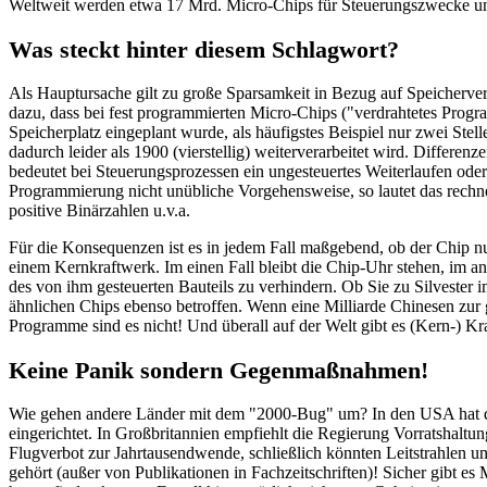
Weltweit werden etwa 17 Mrd. Micro-Chips für Steuerungszwecke und
Was steckt hinter diesem Schlagwort?
Als Hauptursache gilt zu große Sparsamkeit in Bezug auf Speicherver
dazu, dass bei fest programmierten Micro-Chips ("verdrahtetes Prog
Speicherplatz eingeplant wurde, als häufigstes Beispiel nur zwei Stelle
dadurch leider als 1900 (vierstellig) weiterverarbeitet wird. Differ
bedeutet bei Steuerungsprozessen ein ungesteuertes Weiterlaufen oder
Programmierung nicht unübliche Vorgehensweise, so lautet das rechner
positive Binärzahlen u.v.a.
Für die Konsequenzen ist es in jedem Fall maßgebend, ob der Chip n
einem Kernkraftwerk. Im einen Fall bleibt die Chip-Uhr stehen, im an
des von ihm gesteuerten Bauteils zu verhindern. Ob Sie zu Silvester im
ähnlichen Chips ebenso betroffen. Wenn eine Milliarde Chinesen zur gl
Programme sind es nicht! Und überall auf der Welt gibt es (Kern-) Kr
Keine Panik sondern Gegenmaßnahmen!
Wie gehen andere Länder mit dem "2000-Bug" um? In den USA hat der
eingerichtet. In Großbritannien empfiehlt die Regierung Vorratshalt
Flugverbot zur Jahrtausendwende, schließlich könnten Leitstrahlen un
gehört (außer von Publikationen in Fachzeitschriften)! Sicher gibt 