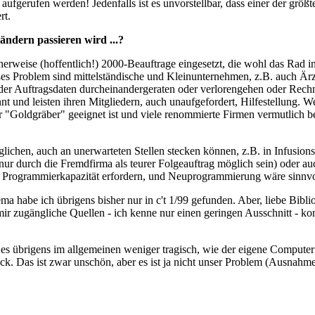
aufgerufen werden! Jedenfalls ist es unvorstellbar, dass einer der größt
rt.
ändern passieren wird ...?
eise (hoffentlich!) 2000-Beauftrage eingesetzt, die wohl das Rad in g
es Problem sind mittelständische und Kleinunternehmen, z.B. auch Ärz
der Auftragsdaten durcheinandergeraten oder verlorengehen oder Rech
 und leisten ihren Mitgliedern, auch unaufgefordert, Hilfestellung. We
ür "Goldgräber" geeignet ist und viele renommierte Firmen vermutlich b
glichen, auch an unerwarteten Stellen stecken können, z.B. in Infusion
 nur durch die Fremdfirma als teurer Folgeauftrag möglich sein) oder 
ige Programmierkapazität erfordern, und Neuprogrammierung wäre sinnvo
 habe ich übrigens bisher nur in c't 1/99 gefunden. Aber, liebe Bibliot
r zugängliche Quellen - ich kenne nur einen geringen Ausschnitt - konz
ist es übrigens im allgemeinen weniger tragisch, wie der eigene Compute
Das ist zwar unschön, aber es ist ja nicht unser Problem (Ausnahme