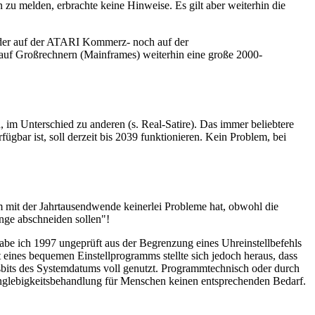
zu melden, erbrachte keine Hinweise. Es gilt aber weiterhin die
eder auf der ATARI Kommerz- noch auf der
uf Großrechnern (Mainframes) weiterhin eine große 2000-
im Unterschied zu anderen (s. Real-Satire). Das immer beliebtere
gbar ist, soll derzeit bis 2039 funktionieren. Kein Problem, bei
tem mit der Jahrtausendwende keinerlei Probleme hat, obwohl die
nge abschneiden sollen"!
abe ich 1997 ungeprüft aus der Begrenzung eines Uhreinstellbefehls
t eines bequemen Einstellprogramms stellte sich jedoch heraus, dass
esbits des Systemdatums voll genutzt. Programmtechnisch oder durch
Langlebigkeitsbehandlung für Menschen keinen entsprechenden Bedarf.