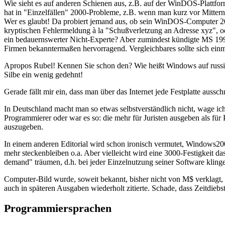
Wie sieht es auf anderen Schienen aus, z.B. auf der WinDOS-Plattfo
hat in "Einzelfällen" 2000-Probleme, z.B. wenn man kurz vor Mitterna
Wer es glaubt! Da probiert jemand aus, ob sein WinDOS-Computer 2000
kryptischen Fehlermeldung à la "Schußverletzung an Adresse xyz", o
ein bedauernswerter Nicht-Experte? Aber zumindest kündigte MS 1998 
Firmen bekanntermaßen hervorragend. Vergleichbares sollte sich einma
Apropos Rubel! Kennen Sie schon den? Wie heißt Windows auf russi
Silbe ein wenig gedehnt!
Gerade fällt mir ein, dass man über das Internet jede Festplatte auss
In Deutschland macht man so etwas selbstverständlich nicht, wage ich
Programmierer oder war es so: die mehr für Juristen ausgeben als fü
auszugeben.
In einem anderen Editorial wird schon ironisch vermutet, Windows200
mehr steckenbleiben o.a. Aber vielleicht wird eine 3000-Festigkeit d
demand" träumen, d.h. bei jeder Einzelnutzung seiner Software klingel
Computer-Bild wurde, soweit bekannt, bisher nicht von M$ verklag
auch in späteren Ausgaben wiederholt zitierte. Schade, dass Zeitdiebst
Programmiersprachen