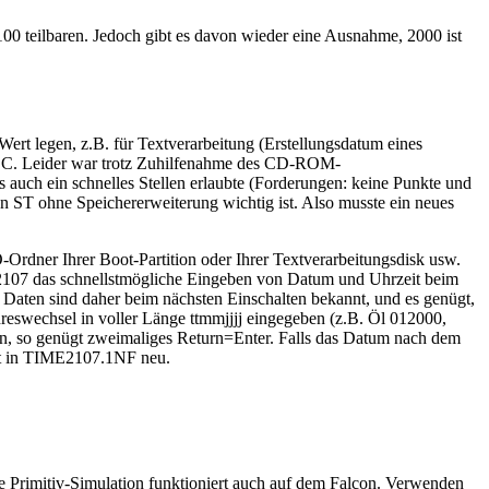
 100 teilbaren. Jedoch gibt es davon wieder eine Ausnahme, 2000 ist
 Wert legen, z.B. für Textverarbeitung (Erstellungsdatum eines
ACC. Leider war trotz Zuhilfenahme des CD-ROM-
 auch ein schnelles Stellen erlaubte (Forderungen: keine Punkte und
n ST ohne Speichererweiterung wichtig ist. Also musste ein neues
r Ihrer Boot-Partition oder Ihrer Textverarbeitungsdisk usw.
is 2107 das schnellstmögliche Eingeben von Datum und Uhrzeit beim
 Daten sind daher beim nächsten Einschalten bekannt, und es genügt,
hreswechsel in voller Länge ttmmjjjj eingegeben (z.B. Öl 012000,
den, so genügt zweimaliges Return=Enter. Falls das Datum nach dem
eit in TIME2107.1NF neu.
e Primitiv-Simulation funktioniert auch auf dem Falcon. Verwenden