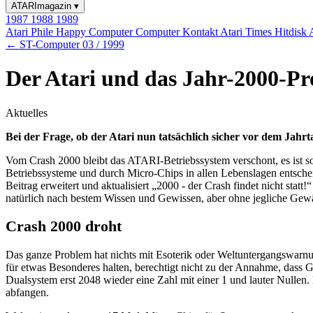
ATARImagazin
▾
1987
1988
1989
Atari Phile
Happy Computer
Computer Kontakt
Atari Times
Hitdisk
← ST-Computer 03 / 1999
Der Atari und das Jahr-2000-P
Aktuelles
Bei der Frage, ob der Atari nun tatsächlich sicher vor dem Jahr
Vom Crash 2000 bleibt das ATARI-Betriebssystem verschont, es ist 
Betriebssysteme und durch Micro-Chips in allen Lebenslagen entsch
Beitrag erweitert und aktualisiert „2000 - der Crash findet nicht st
natürlich nach bestem Wissen und Gewissen, aber ohne jegliche Gew
Crash 2000 droht
Das ganze Problem hat nichts mit Esoterik oder Weltuntergangswarnun
für etwas Besonderes halten, berechtigt nicht zu der Annahme, dass Go
Dualsystem erst 2048 wieder eine Zahl mit einer 1 und lauter Nulle
abfangen.