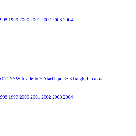
1998
1999
2000
2001
2002
2003
2004
ACE NSW Inside Info
Atari Update
STraight Up
atos
1998
1999
2000
2001
2002
2003
2004