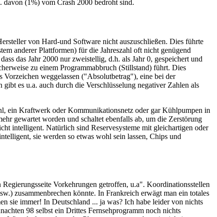
o. davon (1%) vom Crash 2000 bedroht sind.
ersteller von Hard-und Software nicht auszuschließen. Dies führte
m anderer Plattformen) für die Jahreszahl oft nicht genügend
 dass das Jahr 2000 nur zweistellig, d.h. als Jahr 0, gespeichert und
icherweise zu einem Programmabbruch (Stillstand) führt. Dies
as Vorzeichen weggelassen ("Absolutbetrag"), eine bei der
gibt es u.a. auch durch die Verschlüsselung negativer Zahlen als
tuhl, ein Kraftwerk oder Kommunikationsnetz oder gar Kühlpumpen in
 mehr gewartet worden und schaltet ebenfalls ab, um die Zerstörung
cht intelligent. Natürlich sind Reservesysteme mit gleichartigen oder
ntelligent, sie werden so etwas wohl sein lassen, Chips und
egierungsseite Vorkehrungen getroffen, u.a". Koordinationsstellen
 usw.) zusammenbrechen könnte. In Frankreich erwägt man ein totales
n sie immer! In Deutschland ... ja was? Ich habe leider von nichts
hnachten 98 selbst ein Drittes Fernsehprogramm noch nichts