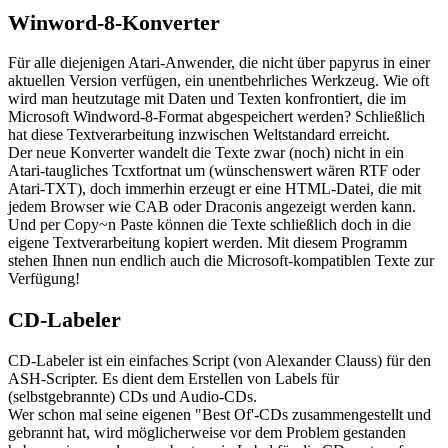
Winword-8-Konverter
Für alle diejenigen Atari-Anwender, die nicht über papyrus in einer
aktuellen Version verfügen, ein unentbehrliches Werkzeug. Wie oft
wird man heutzutage mit Daten und Texten konfrontiert, die im
Microsoft Windword-8-Format abgespeichert werden? Schließlich
hat diese Textverarbeitung inzwischen Weltstandard erreicht.
Der neue Konverter wandelt die Texte zwar (noch) nicht in ein
Atari-taugliches Tcxtfortnat um (wünschenswert wären RTF oder
Atari-TXT), doch immerhin erzeugt er eine HTML-Datei, die mit
jedem Browser wie CAB oder Draconis angezeigt werden kann.
Und per Copy~n Paste können die Texte schließlich doch in die
eigene Textverarbeitung kopiert werden. Mit diesem Programm
stehen Ihnen nun endlich auch die Microsoft-kompatiblen Texte zur
Verfügung!
CD-Labeler
CD-Labeler ist ein einfaches Script (von Alexander Clauss) für den
ASH-Scripter. Es dient dem Erstellen von Labels für
(selbstgebrannte) CDs und Audio-CDs.
Wer schon mal seine eigenen "Best Of'-CDs zusammengestellt und
gebrannt hat, wird möglicherweise vor dem Problem gestanden