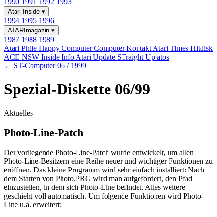
1990
1991
1992
1993
Atari Inside
▾
1994
1995
1996
ATARImagazin
▾
1987
1988
1989
Atari Phile
Happy Computer
Computer Kontakt
Atari Times
Hitdisk
ACE NSW Inside Info
Atari Update
STraight Up
atos
← ST-Computer 06 / 1999
Spezial-Diskette 06/99
Aktuelles
Photo-Line-Patch
Der vorliegende Photo-Line-Patch wurde entwickelt, um allen
Photo-Line-Besitzern eine Reihe neuer und wichtiger Funktionen zu
eröffnen. Das kleine Programm wird sehr einfach installiert: Nach
dem Starten von Photo.PRG wird man aufgefordert, den Pfad
einzustellen, in dem sich Photo-Line befindet. Alles weitere
geschieht voll automatisch. Um folgende Funktionen wird Photo-
Line u.a. erweitert: