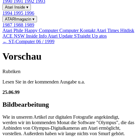
1990
1991
1992
1993
Atari Inside
▾
1994
1995
1996
ATARImagazin
▾
1987
1988
1989
Atari Phile
Happy Computer
Computer Kontakt
Atari Times
Hitdisk
ACE NSW Inside Info
Atari Update
STraight Up
atos
← ST-Computer 06 / 1999
Vorschau
Rubriken
Lesen Sie in der kommenden Ausgabe u.a.
25.06.99
Bildbearbeitung
Wie in unserem Artikel zur digitalen Fotografie angekündigt,
werden wir im kommenden Monat die Software "Olympus", die das
Anbinden von Olympus-Digitalkameras am Atari ermöglicht,
vorstellen. Außerdem haben wir lange nichts von Smurf gehört.