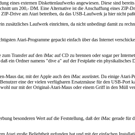
ng eines externen Diskettenlaufwerks angewiesen. Diese sind bereits 
nitt um 200,- DM. Eine Alternative ist die Anschaffung eines ZIP-Driv
in ZIP-Drive am Atari betreiben, da das USB-Laufwerk ja hier nicht paßt
 zusätzliches Laufwerk einrichten, da nicht unbedingt damit zu rechne
wichtigsten Atari-Programme gepackt einfach über das Internet verschic
zum Transfer auf den iMac auf CD zu brennen oder sogar per Internet 
ß ein Ordner namens "dive a" auf der Festplatte ein physikalisches D
asten-Maus dar, mit der Apple auch den iMac ausrüstet. Da einige Atari
ri-Benutzer eine der vielen verfügbaren Ersatzmäuse für den USB-Port 
e wohl nur mit der Original-Atari-Maus oder einem Griff in den Müll ver
erbung besonderen Wert auf die Feststellung, daß der iMac gerade für d
m Atari große Beliebtheit gefunden hat und mit der einfachen Installa