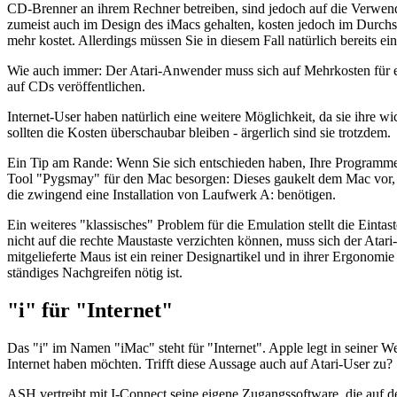
CD-Brenner an ihrem Rechner betreiben, sind jedoch auf die Verwendu
zumeist auch im Design des iMacs gehalten, kosten jedoch im Durchsch
mehr kostet. Allerdings müssen Sie in diesem Fall natürlich bereits e
Wie auch immer: Der Atari-Anwender muss sich auf Mehrkosten für ein
auf CDs veröffentlichen.
Internet-User haben natürlich eine weitere Möglichkeit, da sie ihre 
sollten die Kosten überschaubar bleiben - ärgerlich sind sie trotzdem.
Ein Tip am Rande: Wenn Sie sich entschieden haben, Ihre Programme 
Tool "Pygsmay" für den Mac besorgen: Dieses gaukelt dem Mac vor, da
die zwingend eine Installation von Laufwerk A: benötigen.
Ein weiteres "klassisches" Problem für die Emulation stellt die Eint
nicht auf die rechte Maustaste verzichten können, muss sich der Ata
mitgelieferte Maus ist ein reiner Designartikel und in ihrer Ergonomi
ständiges Nachgreifen nötig ist.
"i" für "Internet"
Das "i" im Namen "iMac" steht für "Internet". Apple legt in seiner W
Internet haben möchten. Trifft diese Aussage auch auf Atari-User zu?
ASH vertreibt mit I-Connect seine eigene Zugangssoftware, die auf de