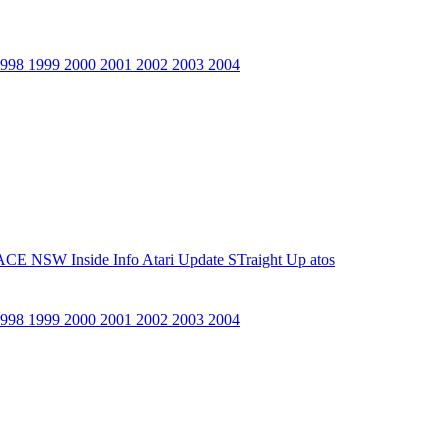
1998
1999
2000
2001
2002
2003
2004
ACE NSW Inside Info
Atari Update
STraight Up
atos
1998
1999
2000
2001
2002
2003
2004