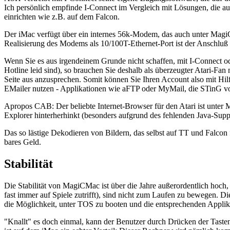
Ich persönlich empfinde I-Connect im Vergleich mit Lösungen, die auf 
einrichten wie z.B. auf dem Falcon.
Der iMac verfügt über ein internes 56k-Modem, das auch unter Magi
Realisierung des Modems als 10/100T-Ethernet-Port ist der Anschluß 
Wenn Sie es aus irgendeinem Grunde nicht schaffen, mit I-Connect
Hotline leid sind), so brauchen Sie deshalb als überzeugter Atari-Fa
Seite aus anzusprechen. Somit können Sie Ihren Account also mit Hi
EMailer nutzen - Applikationen wie aFTP oder MyMail, die STinG vora
Apropos CAB: Der beliebte Internet-Browser für den Atari ist unter
Explorer hinterherhinkt (besonders aufgrund des fehlenden Java-Supp
Das so lästige Dekodieren von Bildern, das selbst auf TT und Falcon 
bares Geld.
Stabilität
Die Stabilität von MagiCMac ist über die Jahre außerordentlich hoch
fast immer auf Spiele zutrifft), sind nicht zum Laufen zu bewegen. D
die Möglichkeit, unter TOS zu booten und die entsprechenden Applika
"Knallt" es doch einmal, kann der Benutzer durch Drücken der Tas