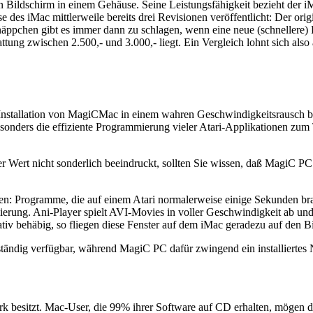
en Bildschirm in einem Gehäuse. Seine Leistungsfähigkeit bezieht der 
e des iMac mittlerweile bereits drei Revisionen veröffentlicht: Der or
ppchen gibt es immer dann zu schlagen, wenn eine neue (schnellere) R
tung zwischen 2.500,- und 3.000,- liegt. Ein Vergleich lohnt sich also
ch Installation von MagiCMac in einem wahren Geschwindigkeitsrausch b
esonders die effiziente Programmierung vieler Atari-Applikationen zu
 Wert nicht sonderlich beeindruckt, sollten Sie wissen, daß MagiC PC 
ten: Programme, die auf einem Atari normalerweise einige Sekunden b
ierung. Ani-Player spielt AVI-Movies in voller Geschwindigkeit ab und 
tiv behäbig, so fliegen diese Fenster auf dem iMac geradezu auf den Bil
tändig verfügbar, während MagiC PC dafür zwingend ein installiertes
k besitzt. Mac-User, die 99% ihrer Software auf CD erhalten, mögen daru