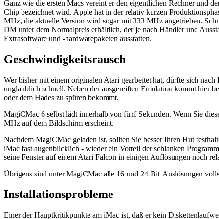
Ganz wie die ersten Macs vereint er den eigentlichen Rechner und d
Chip bezeichnet wird. Apple hat in der relativ kurzen Produktionsphas
MHz, die aktuelle Version wird sogar mit 333 MHz angetrieben. Schnä
DM unter dem Normalpreis erhältlich, der je nach Händler und Ausstat
Extrasoftware und -hardwarepaketen ausstatten.
Geschwindigkeitsrausch
Wer bisher mit einem originalen Atari gearbeitet hat, dürfte sich na
unglaublich schnell. Neben der ausgereiften Emulation kommt hier b
oder dem Hades zu spüren bekommt.
MagiCMac 6 selbst lädt innerhalb von fünf Sekunden. Wenn Sie dieser
MHz auf dem Bildschirm erscheint.
Nachdem MagiCMac geladen ist, sollten Sie besser Ihren Hut festhal
iMac fast augenblicklich - wieder ein Vorteil der schlanken Programm
seine Fenster auf einem Atari Falcon in einigen Auflösungen noch rela
Übrigens sind unter MagiCMac alle 16-und 24-Bit-Auslösungen volls
Installationsprobleme
Einer der Hauptkritikpunkte am iMac ist, daß er kein Diskettenlaufwer