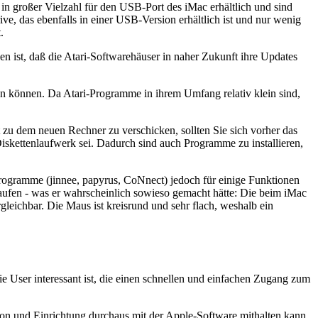
in großer Vielzahl für den USB-Port des iMac erhältlich und sind
e, das ebenfalls in einer USB-Version erhältlich ist und nur wenig
.
n ist, daß die Atari-Softwarehäuser in naher Zukunft ihre Updates
ken können. Da Atari-Programme in ihrem Umfang relativ klein sind,
zu dem neuen Rechner zu verschicken, sollten Sie sich vorher das
iskettenlaufwerk sei. Dadurch sind auch Programme zu installieren,
-Programme (jinnee, papyrus, CoNnect) jedoch für einige Funktionen
kaufen - was er wahrscheinlich sowieso gemacht hätte: Die beim iMac
gleichbar. Die Maus ist kreisrund und sehr flach, weshalb ein
ie User interessant ist, die einen schnellen und einfachen Zugang zum
tion und Einrichtung durchaus mit der Apple-Software mithalten kann.