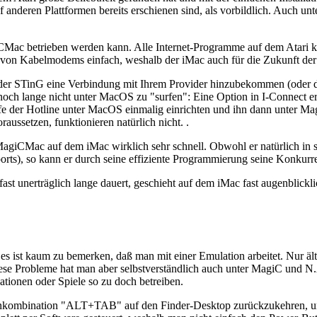
anderen Plattformen bereits erschienen sind, als vorbildlich. Auch unt
CMac betrieben werden kann. Alle Internet-Programme auf dem Atari 
von Kabelmodems einfach, weshalb der iMac auch für die Zukunft der Da
 oder STinG eine Verbindung mit Ihrem Provider hinzubekommen (oder
n noch lange nicht unter MacOS zu "surfen": Eine Option in I-Connect 
lfe der Hotline unter MacOS einmalig einrichten und ihn dann unter M
ussetzen, funktionieren natürlich nicht. .
 MagiCMac auf dem iMac wirklich sehr schnell. Obwohl er natürlich i
orts), so kann er durch seine effiziente Programmierung seine Konkurr
fast unerträglich lange dauert, geschieht auf dem iMac fast augenblick
, es ist kaum zu bemerken, daß man mit einer Emulation arbeitet. Nur
iese Probleme hat man aber selbstverständlich auch unter MagiC und N.
tionen oder Spiele so zu doch betreiben.
tenkombination "ALT+TAB" auf den Finder-Desktop zurückzukehren, um