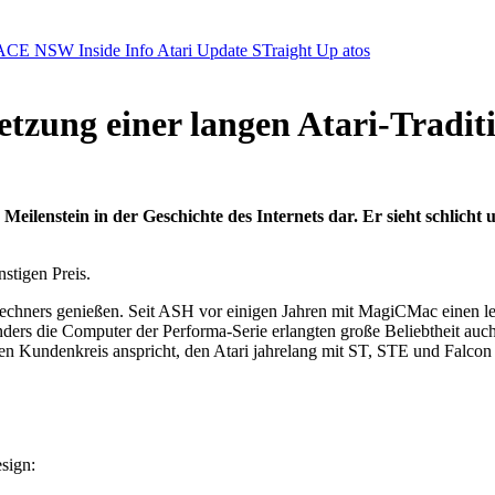
ACE NSW Inside Info
Atari Update
STraight Up
atos
tzung einer langen Atari-Tradit
 Meilenstein in der Geschichte des Internets dar. Er sieht schlic
stigen Preis.
hners genießen. Seit ASH vor einigen Jahren mit MagiCMac einen leist
ers die Computer der Performa-Serie erlangten große Beliebtheit auch u
en Kundenkreis anspricht, den Atari jahrelang mit ST, STE und Falcon
sign: