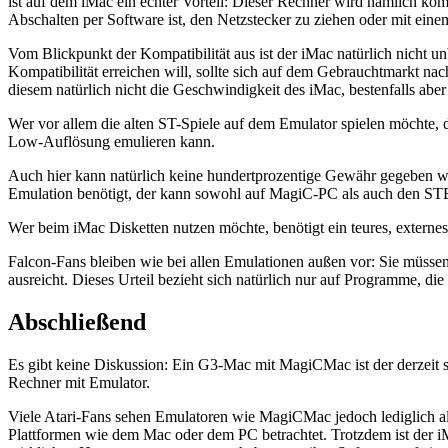
ist auf dem iMac ein echter Vorteil: Dieser Rechner wird nämlich ko
Abschalten per Software ist, den Netzstecker zu ziehen oder mit ein
Vom Blickpunkt der Kompatibilität aus ist der iMac natürlich nicht 
Kompatibilität erreichen will, sollte sich auf dem Gebrauchtmarkt n
diesem natürlich nicht die Geschwindigkeit des iMac, bestenfalls aber 
Wer vor allem die alten ST-Spiele auf dem Emulator spielen möchte, d
Low-Auflösung emulieren kann.
Auch hier kann natürlich keine hundertprozentige Gewähr gegeben we
Emulation benötigt, der kann sowohl auf MagiC-PC als auch den STEm
Wer beim iMac Disketten nutzen möchte, benötigt ein teures, externe
Falcon-Fans bleiben wie bei allen Emulationen außen vor: Sie müssen
ausreicht. Dieses Urteil bezieht sich natürlich nur auf Programme, d
Abschließend
Es gibt keine Diskussion: Ein G3-Mac mit MagiCMac ist der derzeit sch
Rechner mit Emulator.
Viele Atari-Fans sehen Emulatoren wie MagiCMac jedoch lediglich al
Plattformen wie dem Mac oder dem PC betrachtet. Trotzdem ist der i