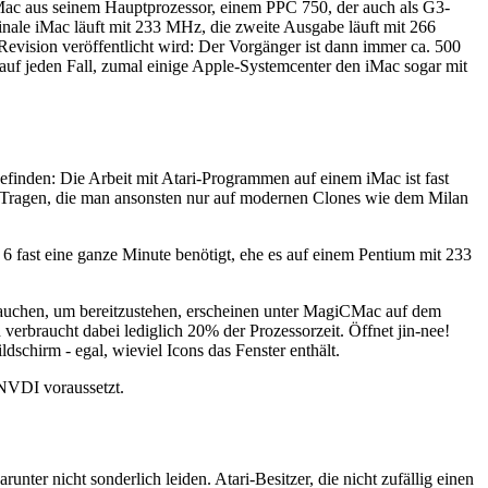
iMac aus seinem Hauptprozessor, einem PPC 750, der auch als G3-
iginale iMac läuft mit 233 MHz, die zweite Ausgabe läuft mit 266
evision veröffentlicht wird: Der Vorgänger ist dann immer ca. 500
 auf jeden Fall, zumal einige Apple-Systemcenter den iMac sogar mit
efinden: Die Arbeit mit Atari-Programmen auf einem iMac ist fast
m Tragen, die man ansonsten nur auf modernen Clones wie dem Milan
6 fast eine ganze Minute benötigt, ehe es auf einem Pentium mit 233
rauchen, um bereitzustehen, erscheinen unter MagiCMac auf dem
verbraucht dabei lediglich 20% der Prozessorzeit. Öffnet jin-nee!
dschirm - egal, wieviel Icons das Fenster enthält.
 NVDI voraussetzt.
nter nicht sonderlich leiden. Atari-Besitzer, die nicht zufällig einen