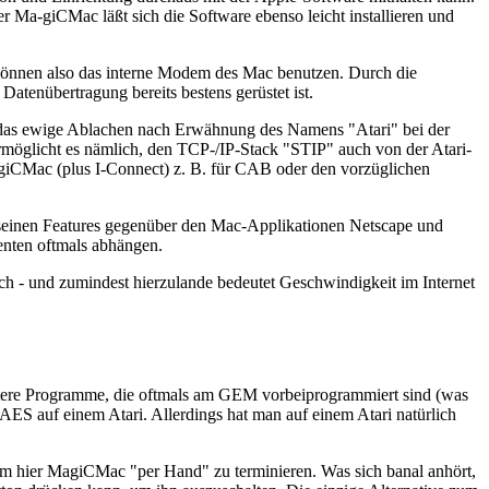
er Ma-giCMac läßt sich die Software ebenso leicht installieren und
können also das interne Modem des Mac benutzen. Durch die
tenübertragung bereits bestens gerüstet ist.
 das ewige Ablachen nach Erwähnung des Namens "Atari" bei der
ermöglicht es nämlich, den TCP-/IP-Stack "STIP" auch von der Atari-
agiCMac (plus I-Connect) z. B. für CAB oder den vorzüglichen
n seinen Features gegenüber den Mac-Applikationen Netscape und
enten oftmals abhängen.
lich - und zumindest hierzulande bedeutet Geschwindigkeit im Internet
 ältere Programme, die oftmals am GEM vorbeiprogrammiert sind (was
AES auf einem Atari. Allerdings hat man auf einem Atari natürlich
 hier MagiCMac "per Hand" zu terminieren. Was sich banal anhört,