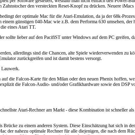
mplett per Software gesteuert, weshalb man nicht einfach den Power-Bu
em Zahnstocher den versteckten Reset-Knopf zu drücken. Neuere iMacs h
unbedingt der optimale Mac für die Atari-Emulation, da ja der 68k-Pr
ach einem günstigen 040-Mac wie z.B. dem Performa 630 umsehen, der hä
die eines Atari TT.
er sollte lieber auf den PacifiST unter Windows auf dem PC greifen, d
rden, allerdings sind die Chancen, alte Spiele wiederverwenden zu kö
ulator zurückgreifen und ist damit bestens versorgt.
s Lauwerk.
 auf die Falcon-Karte für den Milan oder den neuen Phenix hoffen, wen
ie explizit die Falcon-Audio- und/oder Grafikhardware sowie den DSP v
nellste Atari-Rechner am Markt - diese Kombination ist schneller als de
s Brücke zu einem anderen System. Diese Einschätzung hat sich in de
Mac der nahezu optimale Rechner für alle diejenigen, die nach dem Rü