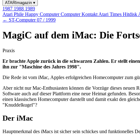
ATARImagazin
▾
1987
1988
1989
Atari Phile
Happy Computer
Computer Kontakt
Atari Times
Hitdisk
← ST-Computer 07 / 1999
MagiC auf dem iMac: Die Fortse
Praxis
Er brachte Apple zurück in die schwarzen Zahlen. Er stellt einen
ihn zur "Maschine des Jahres 1998".
Die Rede ist vom iMac, Apples erfolgreichen Homecomputer zum gün
Aber nicht nur Mac-Enthusiasten können die Vorzüge dieses neuen Rec
Software auch auf dieser Plattform eine neue Heimat gefunden. Besond
einen klassischen Homecomputer darstellt und damit exakt den gleich
"Knuddelkugel"?
Der iMac
Hauptmerkmal des iMacs ist sicher sein schickes und funktionelles De