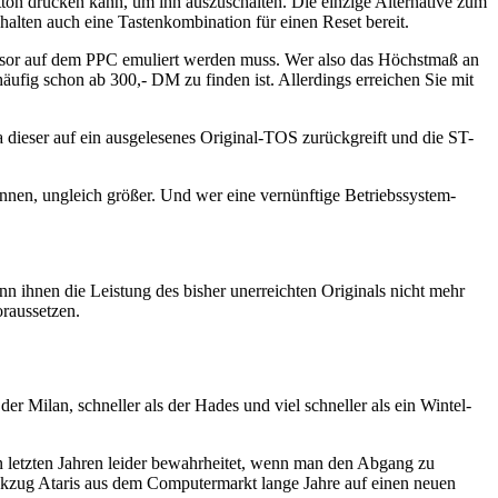
tton drücken kann, um ihn auszuschalten. Die einzige Alternative zum
alten auch eine Tastenkombination für einen Reset bereit.
ozessor auf dem PPC emuliert werden muss. Wer also das Höchstmaß an
ufig schon ab 300,- DM zu finden ist. Allerdings erreichen Sie mit
a dieser auf ein ausgelesenes Original-TOS zurückgreift und die ST-
nnen, ungleich größer. Und wer eine vernünftige Betriebssystem-
n ihnen die Leistung des bisher unerreichten Originals nicht mehr
oraussetzen.
r Milan, schneller als der Hades und viel schneller als ein Wintel-
n letzten Jahren leider bewahrheitet, wenn man den Abgang zu
ckzug Ataris aus dem Computermarkt lange Jahre auf einen neuen