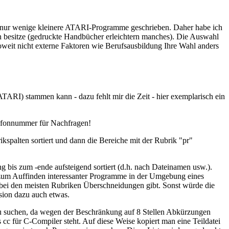
er nur wenige kleinere ATARI-Programme geschrieben. Daher habe ich
n besitze (gedruckte Handbücher erleichtern manches). Die Auswahl
t nicht externe Faktoren wie Berufsausbildung Ihre Wahl anders
ATARI) stammen kann - dazu fehlt mir die Zeit - hier exemplarisch ein
elefonnummer für Nachfragen!
en sortiert und dann die Bereiche mit der Rubrik "pr"
g bis zum -ende aufsteigend sortiert (d.h. nach Dateinamen usw.).
Auffinden interessanter Programme in der Umgebung eines
bei den meisten Rubriken Überschneidungen gibt. Sonst würde die
sion dazu auch etwas.
" zu suchen, da wegen der Beschränkung auf 8 Stellen Abkürzungen
cc für C-Compiler steht. Auf diese Weise kopiert man eine Teildatei