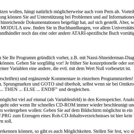
en wollen, hängt natürlich möglicherweise auch vom Preis ab. Vortei
ung können Sie auf Unterstützung bei Problemen und auf Informationen
t hinreichende Dokumentationen beigefügt hat, auf sich gestellt. Aber
ODULA usw. finden Sie in Buchhandlungen, vor allem Universitätsbuc
rsandhändler noch das eine oder andere ATARI-spezifische Buch vorrät
en Sie Ihr Programm gründlich vorher, z.B. mit Nassi-Shneiderman-Dia
nen. Gehen Sie sorgfältig vor! Je früher Sie konzeptionelle oder sons
iner Variablen eine andere, die evtl. mit dem Wert Null vorbesetzt ist.
rschriften) und ergänzende Kommentare in einzelnen Programmzeilen!
amm. Sprungmarken und GOTO sind überholt, selbst wenn sie bei Omikro
... THEN ... ELSE ... ENDIF" und dergleichen.
ichst viel auf einmal (als Variablenfeld) in den Kernspeicher. Analog 
orengeht oder wenn Ihr schnelles CD-ROM immer wieder beschleunigt und
mm weitergeben wollen: Geben Sie auf dem Bildschirm möglichst in ein 
F.PRG zum Erzeugen eines Roh-CD-Inhaltsverzeichnisses ist hier kein 
n soll.
erkennen können, so gibt es auch Möglichkeiten. Stellen Sie fest, wo s