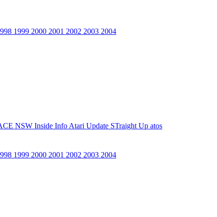
1998
1999
2000
2001
2002
2003
2004
ACE NSW Inside Info
Atari Update
STraight Up
atos
1998
1999
2000
2001
2002
2003
2004