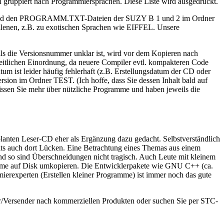
 gruppiert nach Programmiersprachen. Diese Liste wird ausgedruckt.
 und den PROGRAMM.TXT-Dateien der SUZY B 1 und 2 im Ordner
lenen, z.B. zu exotischen Sprachen wie EIFFEL. Unsere
ls die Versionsnummer unklar ist, wird vor dem Kopieren nach
eitlichen Einordnung, da neuere Compiler evtl. kompakteren Code
um ist leider häufig fehlerhaft (z.B. Erstellungsdatum der CD oder
sion im Ordner TEST. (Ich hoffe, dass Sie dessen Inhalt bald auf
issen Sie mehr über nützliche Programme und haben jeweils die
anten Leser-CD eher als Ergänzung dazu gedacht. Selbstverständlich
halts auch dort Lücken. Eine Betrachtung eines Themas aus einem
d so sind Überschneidungen nicht tragisch. Auch Leute mit kleinem
e auf Disk umkopieren. Die Entwicklerpakete wie GNU C++ (ca.
rexperten (Erstellen kleiner Programme) ist immer noch das gute
r/Versender nach kommerziellen Produkten oder suchen Sie per STC-