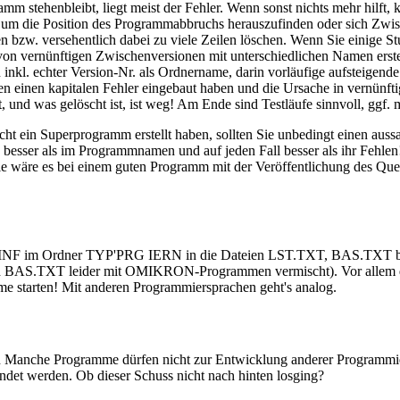
m stehenbleibt, liegt meist der Fehler. Wenn sonst nichts mehr hilft,
, um die Position des Programmabbruchs herauszufinden oder sich Zwis
 bzw. versehentlich dabei zu viele Zeilen löschen. Wenn Sie einige S
n vernünftigen Zwischenversionen mit unterschiedlichen Namen erstell
inkl. echter Version-Nr. als Ordnername, darin vorläufige aufsteigen
einen kapitalen Fehler eingebaut haben und die Ursache in vernünftig
 und was gelöscht ist, ist weg! Am Ende sind Testläufe sinnvoll, ggf.
ie nicht ein Superprogramm erstellt haben, sollten Sie unbedingt ein
besser als im Programmnamen und auf jeden Fall besser als ihr Fehle
ie wäre es bei einem guten Programm mit der Veröffentlichung des Quell
D-INF im Ordner TYP'PRG IERN in die Dateien LST.TXT, BAS.TXT bzw
nd BAS.TXT leider mit OMIKRON-Programmen vermischt). Vor allem di
me starten! Mit anderen Programmiersprachen geht's analog.
Manche Programme dürfen nicht zur Entwicklung anderer Programmiers
ndet werden. Ob dieser Schuss nicht nach hinten losging?