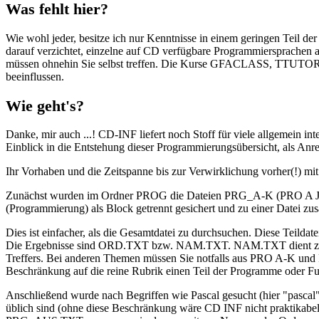
Was fehlt hier?
Wie wohl jeder, besitze ich nur Kenntnisse in einem geringen Teil 
darauf verzichtet, einzelne auf CD verfügbare Programmiersprachen 
müssen ohnehin Sie selbst treffen. Die Kurse GFACLASS, TTUTOR/T
beeinflussen.
Wie geht's?
Danke, mir auch ...! CD-INF liefert noch Stoff für viele allgemein i
Einblick in die Entstehung dieser Programmierungsübersicht, als Anr
Ihr Vorhaben und die Zeitspanne bis zur Verwirklichung vorher(!) m
Zunächst wurden im Ordner PROG die Dateien PRG_A-K (PRO A JC.
(Programmierung) als Block getrennt gesichert und zu einer Datei z
Dies ist einfacher, als die Gesamtdatei zu durchsuchen. Diese Teilda
Die Ergebnisse sind ORD.TXT bzw. NAM.TXT. NAM.TXT dient zum 
Treffers. Bei anderen Themen müssen Sie notfalls aus PRO A-K und 
Beschränkung auf die reine Rubrik einen Teil der Programme oder Fun
Anschließend wurde nach Begriffen wie Pascal gesucht (hier "pascal"
üblich sind (ohne diese Beschränkung wäre CD INF nicht praktikabel u