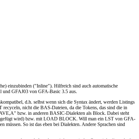
) einzubinden ("Inline"). Hilfreich sind auch automatische
cal und GFAJ03 von GFA-Basic 3.5 aus.
mpatibel, d.h. selbst wenn sich die Syntax ändert, werden Listings
 recyceln, nicht die BAS-Dateien, da die Tokens, das sind die in
"SAVE,A" bzw. in anderen BASIC-Dialekten als Block. Dabei steht
t eingefügt wird) bzw. mit LOAD BLOCK. Will man ein LST von GFA-
n müssen. So ist das eben bei Dialekten. Andere Sprachen sind