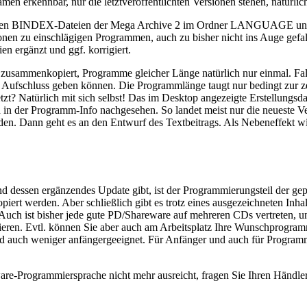
rkennbar, nur die letztveröffentlichten Versionen stehen, natürlich
Mit den BINDEX-Dateien der Mega Archive 2 im Ordner LANGUAGE
 zu einschlägigen Programmen, auch zu bisher nicht ins Auge gefal
n ergänzt und ggf. korrigiert.
 zusammenkopiert, Programme gleicher Länge natürlich nur einmal. Fal
 Aufschluss geben können. Die Programmlänge taugt nur bedingt zur z
t? Natürlich mit sich selbst! Das im Desktop angezeigte Erstellungsdat
in der Programm-Info nachgesehen. So landet meist nur die neueste Ver
en. Dann geht es an den Entwurf des Textbeitrags. Als Nebeneffekt w
dessen ergänzendes Update gibt, ist der Programmierungsteil der gepl
opiert werden. Aber schließlich gibt es trotz eines ausgezeichneten In
ch ist bisher jede gute PD/Shareware auf mehreren CDs vertreten, un
. Evtl. können Sie aber auch am Arbeitsplatz Ihre Wunschprogramm
uch weniger anfängergeeignet. Für Anfänger und auch für Programmie
e-Programmiersprache nicht mehr ausreicht, fragen Sie Ihren Händle