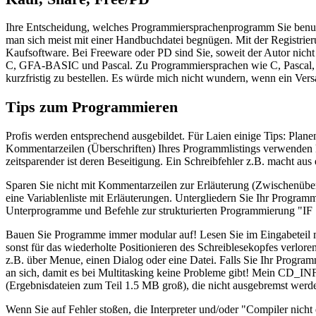
Ihre Entscheidung, welches Programmiersprachenprogramm Sie benutz
man sich meist mit einer Handbuchdatei begnügen. Mit der Registrier
Kaufsoftware. Bei Freeware oder PD sind Sie, soweit der Autor nich
C, GFA-BASIC und Pascal. Zu Programmiersprachen wie C, Pascal, M
kurzfristig zu bestellen. Es würde mich nicht wundern, wenn ein Ve
Tips zum Programmieren
Profis werden entsprechend ausgebildet. Für Laien einige Tips: Plan
Kommentarzeilen (Überschriften) Ihres Programmlistings verwenden kön
zeitsparender ist deren Beseitigung. Ein Schreibfehler z.B. macht aus e
Sparen Sie nicht mit Kommentarzeilen zur Erläuterung (Zwischenübe
eine Variablenliste mit Erläuterungen. Untergliedern Sie Ihr Progr
Unterprogramme und Befehle zur strukturierten Programmierung "IF 
Bauen Sie Programme immer modular auf! Lesen Sie im Eingabeteil mögl
sonst für das wiederholte Positionieren des Schreiblesekopfes verl
z.B. über Menue, einen Dialog oder eine Datei. Falls Sie Ihr Progra
an sich, damit es bei Multitasking keine Probleme gibt! Mein CD_IN
(Ergebnisdateien zum Teil 1.5 MB groß), die nicht ausgebremst werde
Wenn Sie auf Fehler stoßen, die Interpreter und/oder "Compiler nicht 