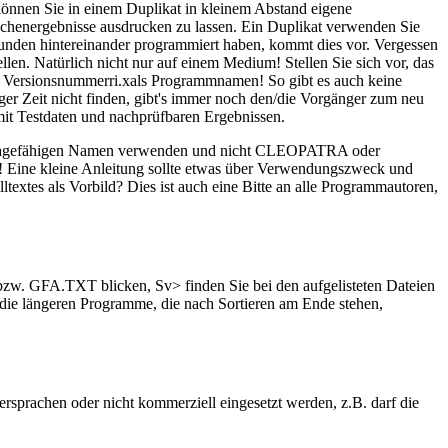
 können Sie in einem Duplikat in kleinem Abstand eigene
chenergebnisse ausdrucken zu lassen. Ein Duplikat verwenden Sie
tunden hintereinander programmiert haben, kommt dies vor. Vergessen
en. Natürlich nicht nur auf einem Medium! Stellen Sie sich vor, das
de Versionsnummerri.xals Programmnamen! So gibt es auch keine
er Zeit nicht finden, gibt's immer noch den/die Vorgänger zum neu
 mit Testdaten und nachprüfbaren Ergebnissen.
en aussagefähigen Namen verwenden und nicht CLEOPATRA oder
n! Eine kleine Anleitung sollte etwas über Verwendungszweck und
textes als Vorbild? Dies ist auch eine Bitte an alle Programmautoren,
. GFA.TXT blicken, Sv> finden Sie bei den aufgelisteten Dateien
e längeren Programme, die nach Sortieren am Ende stehen,
prachen oder nicht kommerziell eingesetzt werden, z.B. darf die