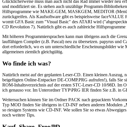
Glücklicherweise muss man auch nicht das Rad immer wieder neu erfi
und modifiziert sie. Es stehen auch unzählige Programm-Bibliothek
Hilfsprogramme wie MAKE-GEM, MASKGEM, MEDITOR (Menüeditor) od
zurückgreifen. Als Kaufsoftware gibt es beispielsweise faceVALUE 
womit GFA Basic zum "Visual Basic" des ATARI wird ("abgespeckte" 
CD Revolution 7). Natürlich gibt es auch zahlreiche Hilfsprogramme
Mit höheren Programmiersprachen kann man übrigens auch die Grenze
lauffähigen Compiler (z.B. Pascal) neu zu übersetzen. papyrus und Ca
dort erforderlich, wo es um unterschiedliche Erscheinungsbilder wie
allgemeinen ziemlich gleichgültig.
Wo finde ich was?
Natürlich meist auf der geplanten Leser-CD. Einen kleinen Auszug, n
beigefügten Online-Entpacker DE-COMP.PRG aufrufen!), falls Sie si
ROM-Inhaltsverzeichnis auf der ersten STC-Leser-CD 10/98D. Im Ordn
ich genauso vor. Im Unterordner TYP\PRG IER finden Sie z.B. in
Weitersuchen können Sie im Ordner PACK nach gepacktem Vorkom
Typ MOD finden Sie übrigens in CD-INF neben anderen Modulen „
so riesigen Systems wie CD-INF. Wie sollen Sie so etwas Abwegiges
noch weitere Tips.
Kauf, Share, Free/PD