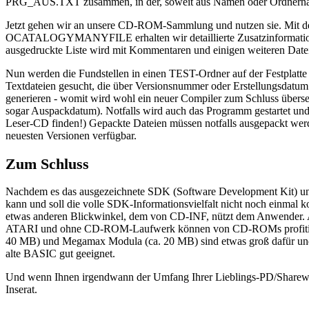
PRG_AUS.TXT zusammen, in der, soweit aus Namen oder Ordnernamen e
Jetzt gehen wir an unsere CD-ROM-Sammlung und nutzen sie. 
OCATALOGYMANYFILE erhalten wir detaillierte Zusatzinformationen
ausgedruckte Liste wird mit Kommentaren und einigen weiteren Dateie
Nun werden die Fundstellen in einen TEST-Ordner auf der Festplatte
Textdateien gesucht, die über Versionsnummer oder Erstellungsdatum
generieren - womit wird wohl ein neuer Compiler zum Schluss übersetz
sogar Auspackdatum). Notfalls wird auch das Programm gestartet und 
Leser-CD finden!) Gepackte Dateien müssen notfalls ausgepackt werd
neuesten Versionen verfügbar.
Zum Schluss
Nachdem es das ausgezeichnete SDK (Software Development Kit) und 
kann und soll die volle SDK-Informationsvielfalt nicht noch einmal k
etwas anderen Blickwinkel, dem von CD-INF, nützt dem Anwender. Au
ATARI und ohne CD-ROM-Laufwerk können von CD-ROMs profitieren
40 MB) und Megamax Modula (ca. 20 MB) sind etwas groß dafür und a
alte BASIC gut geeignet.
Und wenn Ihnen irgendwann der Umfang Ihrer Lieblings-PD/Sharewar
Inserat.