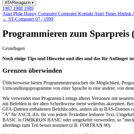
ATARImagazin
▾
1987
1988
1989
Atari Phile
Happy Computer
Computer Kontakt
Atari Times
Hitdisk
← ST-Computer 07 / 1999
Programmieren zum Sparpreis (
Grundlagen
Noch einige Tips und Hinweise und dies und das für Anfänger u
Grenzen überwinden
Üblicherweise bieten Programmmiersprachen die Möglichkeit, Program
Umwandlungsprogramme von einer Sprache in eine andere, von denen
Wie verwendet man Programm-Listings älterer Versionen mit neueren 
mit Befehlen in der alten Schreibweise meist weiterhin akzeptiert. B
GFA-Dateien enthaltenen Befehlscodes, anders als in BAS-Dateien co
"A" für ASCII, d.h. für von jedem Texteditor lesbaren Text. Umge
BASIC in OMIKRON BASIC oder umgekehrt verwenden, so "meckert" der
allerdings zum Teil besser normiert (z.B. FORTRAN 90).