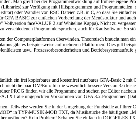
nden. Man greift bei der Programmentwicklung auf frühere eigene Pro
en (Libraries) zur Verfügung mit Hilfsprogrammen und Programmteilen
er Wandler von RSC-Dateien z.B. in C, so dass Sie einfacher Men
für GFA BASIC zur einfachen Vorbereitung der Menüstruktur und auch
Vollversion faceVALUE 2 auf Whiteline Kappa). Nicht zu vergessen er
 zu verschiedenen Programmiersprachen, auch für Kaufsoftware. So st
n der Computerplattformen überwinden. Theoretisch braucht man eine
lamus gibt es beispielsweise auf mehreren Plattformen! Dies gilt beispi
 Menüleisten usw., Prozessorbesonderheiten und Betriebssystemaufrufe
ämlich ein frei kopierbares und kostenfrei nutzbares GFA-Basic 2 mit
ch nicht die paar DM/Euro für die wesentlich bessere Version 3.6 le
er PROG finden wir alle Programme und suchen per Editor nacheinande
 GFA.TXT alle ungepackten Vorkommen von GFA 3.x-Programmen (Dat
men. Teilweise werden Sie in der Umgebung der Fundstelle auf I
MOD“ in TYP\MUSIK\MOD.TXT, da Musikstücke die häufigsten „MODs“
 herausfinden? Kein Problem! Schauen Sie einfach in DOC\FILES.TXT n