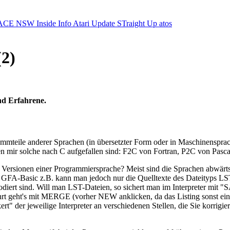
ACE NSW Inside Info
Atari Update
STraight Up
atos
2)
nd Erfahrene.
mteile anderer Sprachen (in übersetzter Form oder in Maschinensprache
 mir solche nach C aufgefallen sind: F2C von Fortran, P2C von Pas
Versionen einer Programmiersprache? Meist sind die Sprachen abwärtsko
ei GFA-Basic z.B. kann man jedoch nur die Quelltexte des Dateityps LST
diert sind. Will man LST-Dateien, so sichert man im Interpreter mit 
kehrt geht's mit MERGE (vorher NEW anklicken, da das Listing sons
 jeweilige Interpreter an verschiedenen Stellen, die Sie korrigiere