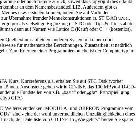
gramme oder auch fremde zurück, soweit das Copyright dies erlaubt,
, erkennbar an dem Namensbestandteil LIB. Außerdem gibt es
ues usw. erstellen können, indem Sie auf Vorbilder
 zur Übernahme fremder Menuekonstruktionen (s. ST C/AI) u.v.a.,
go pro als vielseitige Ergänzung (s. STC oder Tips & Tricks ab der
ößt man dann auf Namen wie Lattice C (Kauf) oder C++ (kostenlos).
n Quelltext nur auf einem anderen System mit einem dort
elsweise für mathematische Berechnungen. Zusatzarbeit ist natürlich
 geht. Zum Erlernen einer Programmiersprache ist der Computertyp im
 GFA-Kurs, Kurzreferenz u.a. erhalten Sie auf STC-Disk (vorher
isten können. Ansonsten: gehen wir in CD-INF, das 100 MByte-PD-CD-
r alle Fundstellen von z.B. „basic“ oder „gfa“. Prinzipiell ging
eityp GFA).
hrer CD Weiteres entdecken. MODULA- und OBERON-Programme vom
 sind - eine der wohl unvermeidlichen Unzulänglichkeiten eines
ach, der Dateiliste von CD-INF. In „Wie geht’s“ finden Sie später