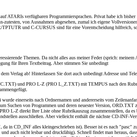
der auf ATARIs verfügbaren Programmiersprachen. Privat habe ich bish
an-zutesten, von Ausnahmen abgesehen, zumal ich eigene Vollversione
PTUTR und C-CURSUS sind für eine Vorentscheidung hilfreich, sowei
nteressierende Themen. Da nicht alles aus meiner Feder (sprich: meinem 
egung für Ihren Textbeitrag. Aber stimmen Sie unbedingt
it dem Verlag ab! Hinterlassen Sie dort auch unbedingt Adresse und T
TXT) und PRO L-Z (PRO L_Z.TXT) mit TEMPUS nach den Rubrikspalt
usammengefügt.
tei wurde einerseits nach Ordnernamen und andererseits vom Zeilenanfan
Suchen von Programmen und deren neuester Version, ORD.TXT zum 
PRO L-Z direkt Ihre Liste ohne Rubrikauszug zusammenstellen, da es 
dstellen ausschließen. Aber vielleicht enthält die nächste CD-INF-Ver
, da in CD_INF alles kleingeschrieben ist). Besser ist es nach "pasc
nd auch nicht lesbar und druckfähig). Schnell findet man heraus, dass 