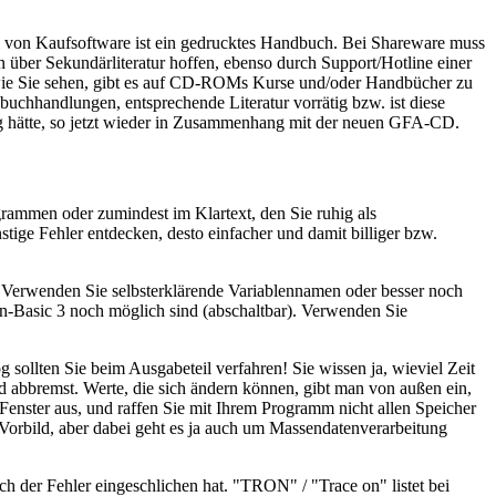
l von Kaufsoftware ist ein gedrucktes Handbuch. Bei Shareware muss
 über Sekundärliteratur hoffen, ebenso durch Support/Hotline einer
, wie Sie sehen, gibt es auf CD-ROMs Kurse und/oder Handbücher zu
hhandlungen, entsprechende Literatur vorrätig bzw. ist diese
ig hätte, so jetzt wieder in Zusammenhang mit der neuen GFA-CD.
grammen oder zumindest im Klartext, den Sie ruhig als
tige Fehler entdecken, desto einfacher und damit billiger bzw.
 Verwenden Sie selbsterklärende Variablennamen oder besser noch
n-Basic 3 noch möglich sind (abschaltbar). Verwenden Sie
sollten Sie beim Ausgabeteil verfahren! Sie wissen ja, wieviel Zeit
 abbremst. Werte, die sich ändern können, gibt man von außen ein,
Fenster aus, und raffen Sie mit Ihrem Programm nicht allen Speicher
Vorbild, aber dabei geht es ja auch um Massendatenverarbeitung
ich der Fehler eingeschlichen hat. "TRON" / "Trace on" listet bei