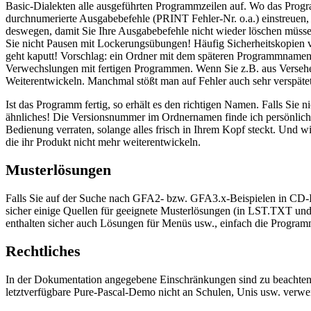
Basic-Dialekten alle ausgeführten Programmzeilen auf. Wo das Program
durchnumerierte Ausgabebefehle (PRINT Fehler-Nr. o.a.) einstreuen
deswegen, damit Sie Ihre Ausgabebefehle nicht wieder löschen müssen
Sie nicht Pausen mit Lockerungsübungen! Häufig Sicherheitskopien vo
geht kaputt! Vorschlag: ein Ordner mit dem späteren Programmnamen 
Verwechslungen mit fertigen Programmen. Wenn Sie z.B. aus Versehen 
Weiterentwickeln. Manchmal stößt man auf Fehler auch sehr verspätet,
Ist das Programm fertig, so erhält es den richtigen Namen. Falls S
ähnliches! Die Versionsnummer im Ordnernamen finde ich persönlich 
Bedienung verraten, solange alles frisch in Ihrem Kopf steckt. Und w
die ihr Produkt nicht mehr weiterentwickeln.
Musterlösungen
Falls Sie auf der Suche nach GFA2- bzw. GFA3.x-Beispielen in C
sicher einige Quellen für geeignete Musterlösungen (in LST.TXT u
enthalten sicher auch Lösungen für Menüs usw., einfach die Program
Rechtliches
In der Dokumentation angegebene Einschränkungen sind zu beachten 
letztverfügbare Pure-Pascal-Demo nicht an Schulen, Unis usw. verwe