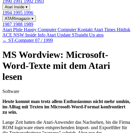
1990
1991
1992
1993
Atari Inside
▾
1994
1995
1996
ATARImagazin
▾
1987
1988
1989
Atari Phile
Happy Computer
Computer Kontakt
Atari Times
Hitdisk
ACE NSW Inside Info
Atari Update
STraight Up
atos
← ST-Computer 07 / 1999
MS Wordview: Microsoft-
Word-Texte mit dem Atari
lesen
Software
Heute kommt man trotz allem Enthusiasmus nicht mehr umhin,
im Alltag mit Texten im Microsoft-Word-Format konfrontiert
zu sein.
Lange Zeit hatten die Atari-Anwender das Nachsehen, bis die Firma
ROM logicware einen entsprechenden Import- und Exportfilter für
die Textverarbeitung "papyrus" schrieb. Aber nur des