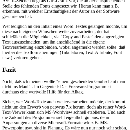
ASCII-Zeichen liegt als GIF-Grafik vor, die an der entsprechenden
Stelle des fehlenden Fonts eingesetzt wir. Hieran kann man z.B.
erkennen, mit welcher Ernsthaftigkeit der Autor an der Software
geschrieben hat.
Wer lediglich an den Inhalt eines Word-Textes gelangen möchte, um
diese nach eigenen Wünschen weiterzuverarbeiten, der hat
schließlich die Möglichkeit, via "Copy and Paste" den angezeigten
Text auszuschneiden, um ihn anschließend in die eigene
Textverarbeitung einzubinden, wobei angemerkt werden sollte, daß
hierbei die Textformatierungen (Tabulatoren, Text-Attribute, Font
usw.) verloren gehen.
Fazit
Nicht, daß ich meinen wollte "einem geschenkten Gaul schaut man
nicht ins Maul" - im Gegenteil: Das Freeware-Programm ist
durchaus eine wertvolle Hilfe für den Alltag.
Sicher, wer Word-Texte auch weiterverarbeiten möchte, der kommt
nicht um den Erwerb von papyrus 7.x herum, doch als reiner Word-
Text-Viewer kann sich MS-Wordview schnell etablieren. Und auch
die Zukunft des Programmes sieht eigentlich gut aus, denn
Anpassungen an diverse Microsoft-Formate wie z.B. MS-
Powerpoint usw. sind in Planung. Es wäre nun nur noch sehr schön,