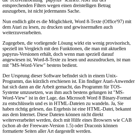
entsprechenden Filters wegen einen dreistelligen Betrag
auszugeben, ist nicht jedermanns Sache.
Nun endlich gibt es die Möglichkeit, Word 8-Texte (Office'97) mit
dem Atari zu lesen, zu drucken und gewissermaßen auch
weiterzuverarbeiten.
Zugegeben, die vorliegende Lösung wirkt ein wenig provisorisch,
speziell im Vergleich mit den Funktionen, die man mit aktuellen
papyrus-Versionen erhält, doch wenn man speziell darauf
angewiesen ist, Word-8-Texte zu lesen und auszudrucken, ist man
mit "MS-Word-View" bestens bedient.
Der Ursprung dieser Software befindet sich in einem Unix-
Programm, das kürzlich erschienen ist. Ein findiger Atari-Anwender
hat sich dann an die Arbeit gemacht, das Programm für TOS-
Systeme umzusetzen, was ihm auch bestens gelungen ist "MS-
Word-View" ist in der Lage, das Microsoft Word 8 Binary-Format
zu entschlüsseln und es in HTML-Dateien zu wandeln. Ja, Sie
haben richtig gelesen, das Ergebnis ist eine HTML-Datei, bekannt
aus dem Internet. Diese Dateien können nicht direkt
weiterverarbeitet werden, doch mit Hilfe eines Browsers wie CAB
(schon ab der Freeware-Version 1.5) oder Draconis können
formatierte Seiten aller Art dargestellt werden.