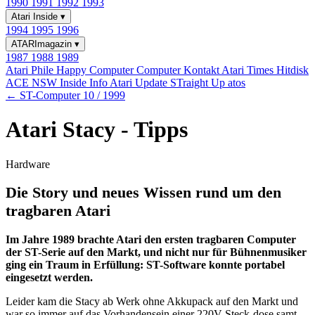
1990
1991
1992
1993
Atari Inside
▾
1994
1995
1996
ATARImagazin
▾
1987
1988
1989
Atari Phile
Happy Computer
Computer Kontakt
Atari Times
Hitdisk
ACE NSW Inside Info
Atari Update
STraight Up
atos
← ST-Computer 10 / 1999
Atari Stacy - Tipps
Hardware
Die Story und neues Wissen rund um den
tragbaren Atari
Im Jahre 1989 brachte Atari den ersten tragbaren Computer
der ST-Serie auf den Markt, und nicht nur für Bühnenmusiker
ging ein Traum in Erfüllung: ST-Software konnte portabel
eingesetzt werden.
Leider kam die Stacy ab Werk ohne Akkupack auf den Markt und
war so immer auf das Vorhandensein einer 220V-Steck-dose samt