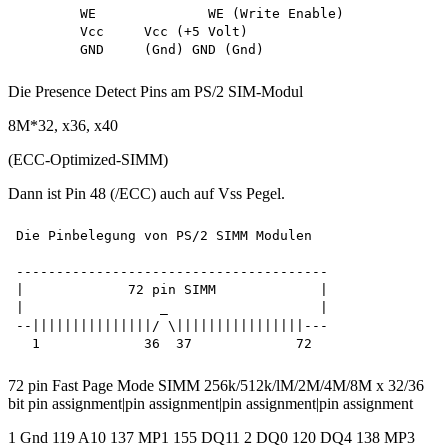
	WE		WE (Write Enable)

	Vcc 	Vcc (+5 Volt)

Die Presence Detect Pins am PS/2 SIM-Modul
8M*32, x36, x40
(ECC-Optimized-SIMM)
Dann ist Pin 48 (/ECC) auch auf Vss Pegel.
Die Pinbelegung von PS/2 SIMM Modulen

---------------------------------------

|             72 pin SIMM             |

|                 _                   |

--|||||||||||||||/ \||||||||||||||||---      

72 pin Fast Page Mode SIMM 256k/512k/lM/2M/4M/8M x 32/36
bit pin assignment|pin assignment|pin assignment|pin assignment
1 Gnd 119 A10 137 MP1 155 DQ11 2 DQ0 120 DQ4 138 MP3