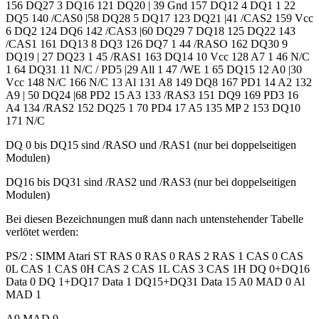
156 DQ27 3 DQ16 121 DQ20 | 39 Gnd 157 DQ12 4 DQ1 1 22
DQ5 140 /CAS0 |58 DQ28 5 DQ17 123 DQ21 |41 /CAS2 159 Vcc
6 DQ2 124 DQ6 142 /CAS3 |60 DQ29 7 DQ18 125 DQ22 143
/CAS1 161 DQ13 8 DQ3 126 DQ7 1 44 /RASO 162 DQ30 9
DQ19 | 27 DQ23 1 45 /RAS1 163 DQ14 10 Vcc 128 A7 1 46 N/C
1 64 DQ31 11 N/C / PD5 |29 All 1 47 /WE 1 65 DQ15 12 A0 |30
Vcc 148 N/C 166 N/C 13 Al 131 A8 149 DQ8 167 PD1 14 A2 132
A9 | 50 DQ24 |68 PD2 15 A3 133 /RAS3 151 DQ9 169 PD3 16
A4 134 /RAS2 152 DQ25 1 70 PD4 17 A5 135 MP 2 153 DQ10
171 N/C
DQ 0 bis DQ15 sind /RASO und /RAS1 (nur bei doppelseitigen
Modulen)
DQ16 bis DQ31 sind /RAS2 und /RAS3 (nur bei doppelseitigen
Modulen)
Bei diesen Bezeichnungen muß dann nach untenstehender Tabelle
verlötet werden:
PS/2 : SIMM Atari ST RAS 0 RAS 0 RAS 2 RAS 1 CAS 0 CAS
0L CAS 1 CAS 0H CAS 2 CAS 1L CAS 3 CAS 1H DQ 0+DQ16
Data 0 DQ 1+DQ17 Data 1 DQ15+DQ31 Data 15 A0 MAD 0 Al
MAD 1
A9 MAD 9