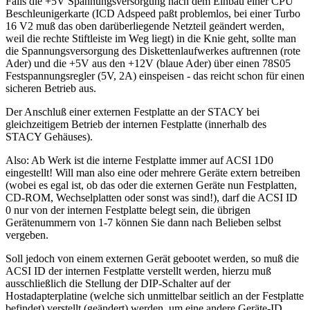
Falls die +5V Spannungsversorgung nach dem Einbau einer CPU
Beschleunigerkarte (ICD Adspeed paßt problemlos, bei einer Turbo
16 V2 muß das oben darüberliegende Netzteil geändert werden,
weil die rechte Stiftleiste im Weg liegt) in die Knie geht, sollte man
die Spannungsversorgung des Diskettenlaufwerkes auftrennen (rote
Ader) und die +5V aus den +12V (blaue Ader) über einen 78S05
Festspannungsregler (5V, 2A) einspeisen - das reicht schon für einen
sicheren Betrieb aus.
Der Anschluß einer externen Festplatte an der STACY bei
gleichzeitigem Betrieb der internen Festplatte (innerhalb des
STACY Gehäuses).
Also: Ab Werk ist die interne Festplatte immer auf ACSI 1D0
eingestellt! Will man also eine oder mehrere Geräte extern betreiben
(wobei es egal ist, ob das oder die externen Geräte nun Festplatten,
CD-ROM, Wechselplatten oder sonst was sind!), darf die ACSI ID
0 nur von der internen Festplatte belegt sein, die übrigen
Gerätenummern von 1-7 können Sie dann nach Belieben selbst
vergeben.
Soll jedoch von einem externen Gerät gebootet werden, so muß die
ACSI ID der internen Festplatte verstellt werden, hierzu muß
ausschließlich die Stellung der DIP-Schalter auf der
Hostadapterplatine (welche sich unmittelbar seitlich an der Festplatte
befindet) verstellt (geändert) werden, um eine andere Geräte-ID