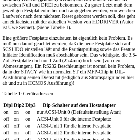
zwischen Null und DREI zu bekommen. Zu guter Letzt muß dem
jeweiligen Festplattentreiber noch angegeben werden, von welchen
Laufwerk nach dem nächsten Reset gebootet werden soll, dies geht
am einfachsten mit der aktuellen Version von HDDRIVER (Autor
ist Uwe Seimet). (Siehe Tabelle 1).
Eine größere Festplatte einzubauen ist eigentlich kein Problem. Es
muß nur darauf geachtet werden, daß die neue Festplatte sich auf
SCSI IDO einstellen läßt und die Paritätsprüfung sowie das Feature
Initiator Identification muß abschaltbar sein. Das wichtigste, die 3,5-
Zoll-Festplatte darf nur 1 Zoll (25.4mm) hoch sein (von den
Abmessungen). Ein RS232 Beschleuniger ist normal kein Problem,
da in der STACY wie im normalen ST ein MFP-Chip in DIL-
Ausführung seinen Dienst tut (lediglich aus Stromspargründen hier
ab und zu in HCMOS Ausführung)!
Tabelle 1: Geräteadressen
Dipl
Dip2
Dip3
Dip-Schalter auf dem Hostadapter
on
on
on
nur ACSI-Unit 0 (Defaulteinstellung Atari)
off
on
on
ACSl-Unit 0 für die interne Festplatte
off
off
on
ACSI-Unit 1 für die interne Festplatte
off
on
off
ACSI-Unit 2 für die interne Festplatte
off
off
off
ACSI-Unit 3 für die interne Festplatte