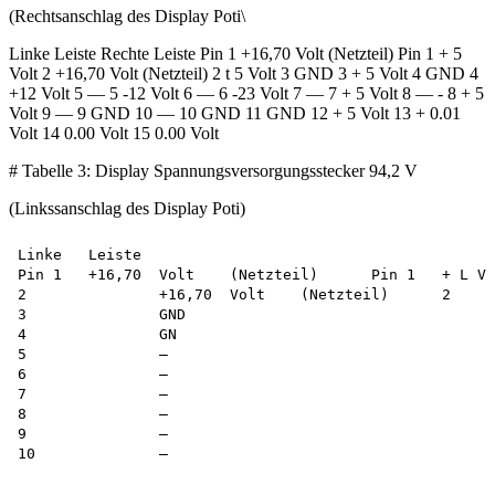
(Rechtsanschlag des Display Poti\
Linke Leiste Rechte Leiste Pin 1 +16,70 Volt (Netzteil) Pin 1 + 5
Volt 2 +16,70 Volt (Netzteil) 2 t 5 Volt 3 GND 3 + 5 Volt 4 GND 4
+12 Volt 5 — 5 -12 Volt 6 — 6 -23 Volt 7 — 7 + 5 Volt 8 — - 8 + 5
Volt 9 — 9 GND 10 — 10 GND 11 GND 12 + 5 Volt 13 + 0.01
Volt 14 0.00 Volt 15 0.00 Volt
# Tabelle 3: Display Spannungsversorgungsstecker 94,2 V
(Linkssanschlag des Display Poti)
Linke	Leiste						Rechte	Leiste

Pin 1	+16,70	Volt	(Netzteil)	Pin 1	+ L Volt

2		+16,70	Volt	(Netzteil)	2	• 5 Volt

3		GND							3	Volt

4		GN							4	+12 Volt

5		—							5	-12 Volt

6		—							6	-23 olt

7		—							7	+ 5 Volt

8		—							8	+ 5 Volt

9		—							9	GND

10		—							10	GND

									11	
									12	+ 5