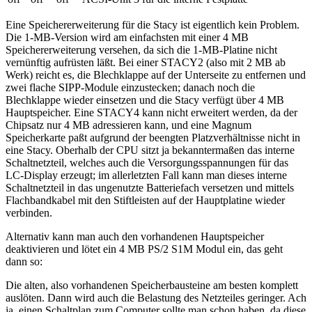
Eine Speichererweiterung für die Stacy ist eigentlich kein Problem.
Die 1-MB-Version wird am einfachsten mit einer 4 MB
Speichererweiterung versehen, da sich die 1-MB-Platine nicht
vernünftig aufrüsten läßt. Bei einer STACY2 (also mit 2 MB ab
Werk) reicht es, die Blechklappe auf der Unterseite zu entfernen und
zwei flache SIPP-Module einzustecken; danach noch die
Blechklappe wieder einsetzen und die Stacy verfügt über 4 MB
Hauptspeicher. Eine STACY4 kann nicht erweitert werden, da der
Chipsatz nur 4 MB adressieren kann, und eine Magnum
Speicherkarte paßt aufgrund der beengten Platzverhältnisse nicht in
eine Stacy. Oberhalb der CPU sitzt ja bekanntermaßen das interne
Schaltnetzteil, welches auch die Versorgungsspannungen für das
LC-Display erzeugt; im allerletzten Fall kann man dieses interne
Schaltnetzteil in das ungenutzte Batteriefach versetzen und mittels
Flachbandkabel mit den Stiftleisten auf der Hauptplatine wieder
verbinden.
Alternativ kann man auch den vorhandenen Hauptspeicher
deaktivieren und lötet ein 4 MB PS/2 S1M Modul ein, das geht
dann so:
Die alten, also vorhandenen Speicherbausteine am besten komplett
auslöten. Dann wird auch die Belastung des Netzteiles geringer. Ach
ja, einen Schaltplan zum Computer sollte man schon haben, da diese