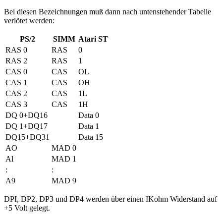
Bei diesen Bezeichnungen muß dann nach untenstehender Tabelle
verlötet werden:
PS/2
SIMM
Atari ST
RAS 0
RAS
0
RAS 2
RAS
1
CAS 0
CAS
OL
CAS 1
CAS
OH
CAS 2
CAS
1L
CAS 3
CAS
1H
DQ 0+DQ16
Data 0
DQ 1+DQ17
Data 1
DQ15+DQ31
Data 15
AO
MAD 0
Al
MAD 1
:
:
A9
MAD 9
DPI, DP2, DP3 und DP4 werden über einen IKohm Widerstand auf
+5 Volt gelegt.