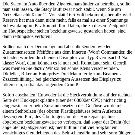
Die Stacy im Auto über den Zigarettenanzünder zu betreiben, sollte
man sein lassen, die Stacy läuft zwar noch stabil, wenn Sie am
Netzteilanschluß nur 12 Volt statt 16.5 Volt bekommt, aber allzuviel
Reserve hat man dann nicht mehr, falls es mal zu einer Spannungs
Schwankung im Kfz kommt. Ihre Daten, die zu diesem Zeitpunkt
im Hauptspeicher stehen beziehungsweise gestanden haben, sind
dann rettungslos verloren!
Sollten nach der Demontage und abschließendem wieder
Zusammensetzen Pfeiftöne aus dem Inneren (Worf: Commander, die
Schäden wurden durch einen Disruptor von Typ 3 verursacht! Na
klasse Worf, dann können es ja nur noch Romulaner sein. Geordi,
was meinen Sie dazu? Wir sollten schnellstens verschwinden.
Didieliet, Riker an Enterprise: Drei Mann fertig zum Beamen -
Zzzzzziiiiiiiiing.) bei gleichzeitigem Aussetzen des Displays zu
hören sein, so hat das folgenden Grund!
Sofort abschalten! Entweder ist die Steckverbindung auf der rechten
Seite der Huckepackplatine (über der 68000er CPU) nicht richtig
eingerastet oder beim Zusammensetzen des Gehäuse wurde mit
einem Stehbolzen (des oberen Plastikgehäuses beim Aufsetzen
dessen) ein Pin , des Übertragers auf der Huckepackplatine
abgebogen beziehungsweise so verbogen, daß sogar der Draht (der
angelötet ist) abgerissen ist; hier hilft nur mit viel Sorgfalt ein
vorsichtiges Geradebiegen des Bein-chens/Pin und sehr sorgfältiger