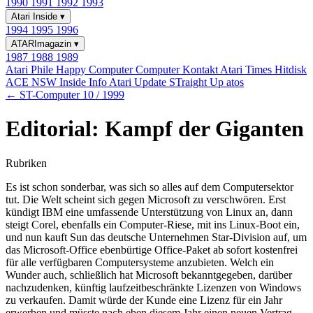
1990
1991
1992
1993
Atari Inside
▾
1994
1995
1996
ATARImagazin
▾
1987
1988
1989
Atari Phile
Happy Computer
Computer Kontakt
Atari Times
Hitdisk
ACE NSW Inside Info
Atari Update
STraight Up
atos
← ST-Computer 10 / 1999
Editorial: Kampf der Giganten
Rubriken
Es ist schon sonderbar, was sich so alles auf dem Computersektor
tut. Die Welt scheint sich gegen Microsoft zu verschwören. Erst
kündigt IBM eine umfassende Unterstützung von Linux an, dann
steigt Corel, ebenfalls ein Computer-Riese, mit ins Linux-Boot ein,
und nun kauft Sun das deutsche Unternehmen Star-Division auf, um
das Microsoft-Office ebenbürtige Office-Paket ab sofort kostenfrei
für alle verfügbaren Computersysteme anzubieten. Welch ein
Wunder auch, schließlich hat Microsoft bekanntgegeben, darüber
nachzudenken, künftig laufzeitbeschränkte Lizenzen von Windows
zu verkaufen. Damit würde der Kunde eine Lizenz für ein Jahr
erwerben und müsste nach eben diesem Jahr einen neuen Vertrag