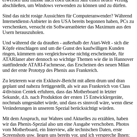
abschließen, um Windows verwenden zu können und zu dürfen.
Sind das nicht rosige Aussichten für Computeranwender? Während
Internetdienst-Anbieter in den USA bereits begonnen haben, PCs zu
verschenken, versucht ein Softwareanbieter das Maximum aus den
Usern herauszuholen.
Und während die da draußen - außerhalb der Atari-Welt - sich die
Köpfe einschlagen und um die Gunst des kaufwilligen Kunden
ringen, kümmern uns vergleichsweise nichtig erscheinende, für
ATARIaner aber dennoch so wichtige Themen wie die in Hannover
stattfindende ATARI-Fachmesse, das Erscheinen des neuen Milan
und der erste Prototyp des Phenix aus Frankreich.
Zu letzterem war ein Exklusiv-Bericht mit allem drum und dran
geplant und nahezu fertiggestellt, als wir aus Frankreich von Class
4/division Centek erfuhren, dass das Motherboard in letzter
Sekunde, d.h. nach Produktion der ersten 15 Entwicklergeräte,
nochmals umgestaltet würde, und dass es sinnvoll wäre, wenn diese
Veränderungen in unserem Spezial berücksichtigt würden.
Mit dem Anspruch, nur Wahres und Aktuelles zu erzählen, haben
wir das Phenix-Spezial also um eine Ausgabe verschoben. Photos
vom Motherboard, ein Interview, alle technischen Daten, erste
Screenshots usw. liegen uns bereits vor, und ich verspreche Ihnen: