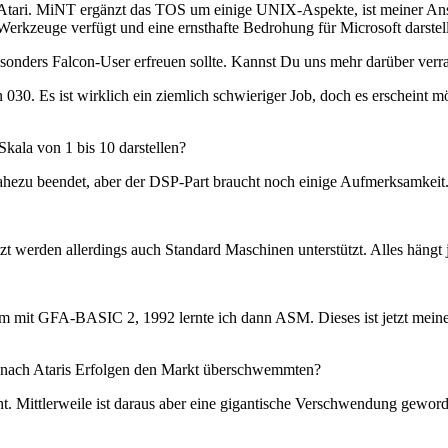
Atari. MiNT ergänzt das TOS um einige UNIX-Aspekte, ist meiner Ansich
e Werkzeuge verfügt und eine ernsthafte Bedrohung für Microsoft darstell
esonders Falcon-User erfreuen sollte. Kannst Du uns mehr darüber verr
 030. Es ist wirklich ein ziemlich schwieriger Job, doch es erscheint 
kala von 1 bis 10 darstellen?
ahezu beendet, aber der DSP-Part braucht noch einige Aufmerksamkeit
zt werden allerdings auch Standard Maschinen unterstützt. Alles hängt
herum mit GFA-BASIC 2, 1992 lernte ich dann ASM. Dieses ist jetzt me
e nach Ataris Erfolgen den Markt überschwemmten?
ht. Mittlerweile ist daraus aber eine gigantische Verschwendung geword