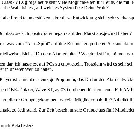
ss 4? Es gibt ja heute sehr viele Möglichkeiten für Leute, die mit le
ie Wahl hättest, auf welches System fiele Deine Wahl?
t alle Projekte unterstützen, aber diese Entwicklung sieht sehr vielvers
ass sie sich positiv oder negativ auf den Markt ausgewirkt haben?
etwas vom "Atari-Spirit" auf ihre Rechner zu portieren.Sie sind dann 
r teilweise. Bleibst Du dem Atari erhalten? Wie denkst Du, können wir 
 dar, ich hasse es, auf PCs zu entwickeln. Trotzdem wird es sehr schw
 in unserer Welt zu halten.
layer ist ja nicht das einzige Programm, das Du für den Atari entwick
n, den DBE-Trakker, Wave ST, avi030 und eben für den neuen FalcAMP.
u dieser Gruppe gekommen, wieviel Mitglieder habt Ihr? Arbeitet Ihr 
akt zu Jedi stand. Zur Zeit besteht unsere Gruppe aus fünf Mitglieder
 noch BetaTester?