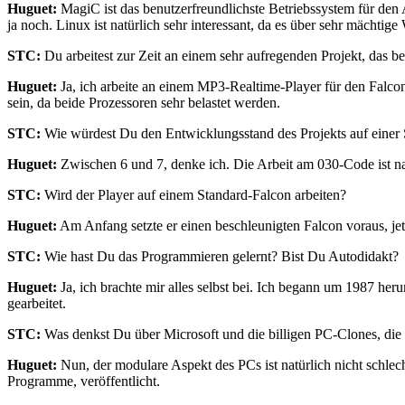
Huguet:
MagiC ist das benutzerfreundlichste Betriebssystem für den 
ja noch. Linux ist natürlich sehr interessant, da es über sehr mächtig
STC:
Du arbeitest zur Zeit an einem sehr aufregenden Projekt, das b
Huguet:
Ja, ich arbeite an einem MP3-Realtime-Player für den Falcon
sein, da beide Prozessoren sehr belastet werden.
STC:
Wie würdest Du den Entwicklungsstand des Projekts auf einer S
Huguet:
Zwischen 6 und 7, denke ich. Die Arbeit am 030-Code ist n
STC:
Wird der Player auf einem Standard-Falcon arbeiten?
Huguet:
Am Anfang setzte er einen beschleunigten Falcon voraus, jet
STC:
Wie hast Du das Programmieren gelernt? Bist Du Autodidakt?
Huguet:
Ja, ich brachte mir alles selbst bei. Ich begann um 1987 
gearbeitet.
STC:
Was denkst Du über Microsoft und die billigen PC-Clones, di
Huguet:
Nun, der modulare Aspekt des PCs ist natürlich nicht schlec
Programme, veröffentlicht.