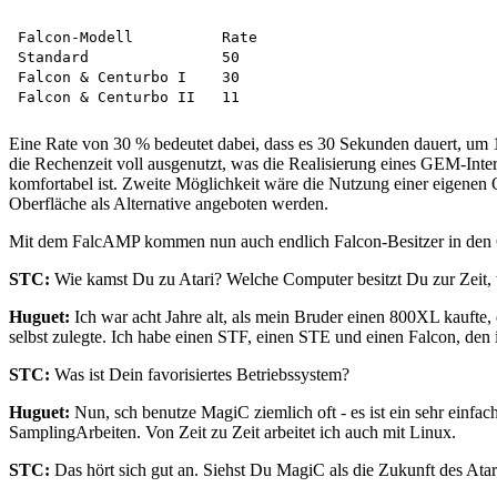
Falcon-Modell          Rate

Standard               50

Falcon & Centurbo I    30

Eine Rate von 30 % bedeutet dabei, dass es 30 Sekunden dauert, um 
die Rechenzeit voll ausgenutzt, was die Realisierung eines GEM-Inte
komfortabel ist. Zweite Möglichkeit wäre die Nutzung einer eigene
Oberfläche als Alternative angeboten werden.
Mit dem FalcAMP kommen nun auch endlich Falcon-Besitzer in den Gen
STC:
Wie kamst Du zu Atari? Welche Computer besitzt Du zur Zeit, w
Huguet:
Ich war acht Jahre alt, als mein Bruder einen 800XL kaufte, e
selbst zulegte. Ich habe einen STF, einen STE und einen Falcon, den 
STC:
Was ist Dein favorisiertes Betriebssystem?
Huguet:
Nun, sch benutze MagiC ziemlich oft - es ist ein sehr einfa
SamplingArbeiten. Von Zeit zu Zeit arbeitet ich auch mit Linux.
STC:
Das hört sich gut an. Siehst Du MagiC als die Zukunft des Atar