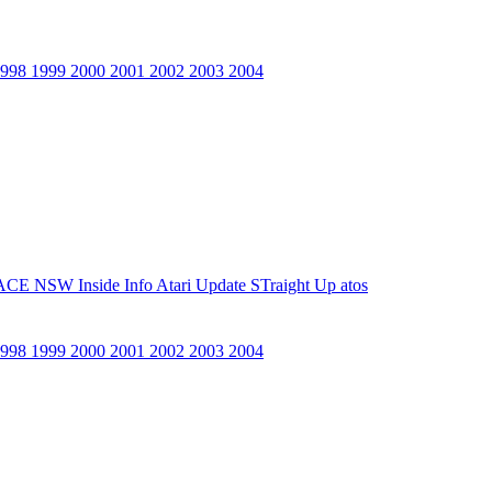
1998
1999
2000
2001
2002
2003
2004
ACE NSW Inside Info
Atari Update
STraight Up
atos
1998
1999
2000
2001
2002
2003
2004