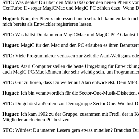
STC:
Was denkst Du über den Milan 060 oder den neuen Phenix von Cla
CenTurbo II - sogar MagiCMac und MagiC PC zählen dazu. Wenn Du d
Huguet:
Nun, der Phenix interessiert mich sehr. Ich kann einfach nich
mich bereits als Entwickler registrieren lassen.
STC:
Was hältst Du dann von MagiCMac und MagiC PC? Glaubst Du, d
Huguet:
MagiC für den Mac und den PC erlauben es ihren Benutzern, 
STC:
Viele Programmierer verlassen zur Zeit die Atari-Welt ganz ode
Huguet:
Atari-Computer stellen die beste Umgebung für Entwicklungen
auch MagiC PC/Mac könnten hier sehr wichtig sein, um Programmierer
STC:
Gut zu hören, dass Du weiter auf Atari entwickelst. Dein MP3-P
Huguet:
Ich bin verantwortlich für die Sector-One-Musik-Diskette
STC:
Du gehörst außerdem zur Demogruppe Sector One. Wie bist Du z
Huguet:
Ich kam 1992 zu der Gruppe, zusammen mit Fredl, der in Kont
Mitglieder auch einen PC besitzen.
STC:
Würdest Du unseren Lesern gern etwas mitteilen? Brauchst Du