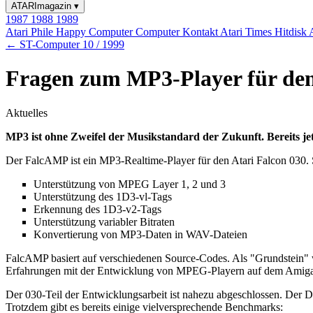
ATARImagazin
▾
1987
1988
1989
Atari Phile
Happy Computer
Computer Kontakt
Atari Times
Hitdisk
← ST-Computer 10 / 1999
Fragen zum MP3-Player für den
Aktuelles
MP3 ist ohne Zweifel der Musikstandard der Zukunft. Bereits jet
Der FalcAMP ist ein MP3-Realtime-Player für den Atari Falcon 030. S
Unterstützung von MPEG Layer 1, 2 und 3
Unterstützung des 1D3-vl-Tags
Erkennung des 1D3-v2-Tags
Unterstützung variabler Bitraten
Konvertierung von MP3-Daten in WAV-Dateien
FalcAMP basiert auf verschiedenen Source-Codes. Als "Grundstein" w
Erfahrungen mit der Entwicklung von MPEG-Playern auf dem Amiga s
Der 030-Teil der Entwicklungsarbeit ist nahezu abgeschlossen. Der
Trotzdem gibt es bereits einige vielversprechende Benchmarks: