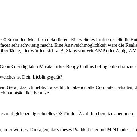
100 Sekunden Musik zu dekodieren. Ein weiteres Problem stellt die Ent
rfaces sehr schwierig macht. Eine Ausweichmöglichkeit wäre die Realis
n Oberfläche, hier würden sich z. B. Skins von WinAMP oder AmigaAM
uß der digitalen Musikstücke. Bengy Collins befragte den französisc
elches ist Dein Lieblingsgerät?
in Gerät, das ich liebte. Tatsächlich habe icii alle Computer behalten, 
ich hauptsächlich benutze.
ches und gleichzeitig schnelles OS für den Atari. Ich benutze aber a
i, oder würdest Du sagen, dass dieses Prädikat eher auf MiNT oder Linu