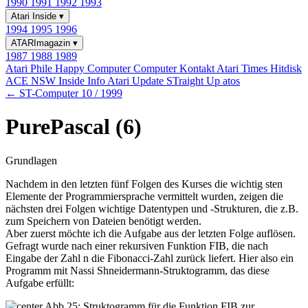
1990
1991
1992
1993
Atari Inside
▾
1994
1995
1996
ATARImagazin
▾
1987
1988
1989
Atari Phile
Happy Computer
Computer Kontakt
Atari Times
Hitdisk
ACE NSW Inside Info
Atari Update
STraight Up
atos
← ST-Computer 10 / 1999
PurePascal (6)
Grundlagen
Nachdem in den letzten fünf Folgen des Kurses die wichtig sten
Elemente der Programmiersprache vermittelt wurden, zeigen die
nächsten drei Folgen wichtige Datentypen und -Strukturen, die z.B.
zum Speichern von Dateien benötigt werden.
Aber zuerst möchte ich die Aufgabe aus der letzten Folge auflösen.
Gefragt wurde nach einer rekursiven Funktion FIB, die nach
Eingabe der Zahl n die Fibonacci-Zahl zurück liefert. Hier also ein
Programm mit Nassi Shneidermann-Struktogramm, das diese
Aufgabe erfüllt:
Abb 25: Struktogramm für die Funktion FIB zur