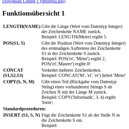
Download Listing 1 (fiboreku.pas)
Funktionsübersicht 1
LENGTH(NAME)
Gibt die Länge (Wert vom Datentyp Integer)
der Zeichenkette NAME zurück.
Beispiel: LENGTH(Meier) ergibt 5.
POS(S1, S)
Gibt die Position (Wert vom Datentyp Integer)
des erstmaligen Auftretens der Zeichenkette
S1 in der Zeichenkette S zurück.
Beispiel: POS('ei', 'Meier') ergibt 2,
POS('ei','Maurer') ergibt 0!
CONCAT
Verkettet mehrere Zeichenketten.
(S1,S2,S3)
Beispiel: CONCAT('M', 'ei', 'er') liefert 'Meier'
COPY(S, N, M)
Gibt einen Teil (Rückgabe vom Datentyp
String) eines vorhandenen Strings S ab
Zeichen N mit der Länge M zurück.
Beispiel: COPY('Informatik', 3, 4) ergibt
'form';
Standardprozeduren:
INSERT (S1, S, N)
Fügt die Zeichenkette S1 ab der Stelle N in
die Zeichenkette S ein.
Beispiel: