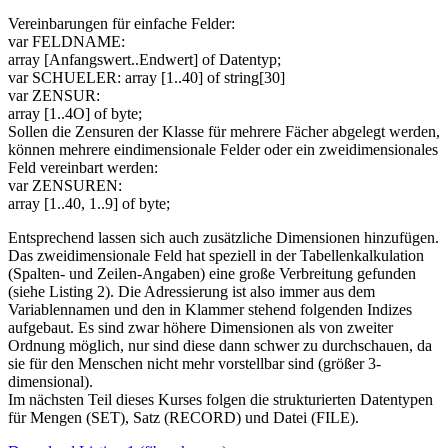
Vereinbarungen für einfache Felder:
var FELDNAME:
array [Anfangswert..Endwert] of Datentyp;
var SCHUELER: array [1..40] of string[30]
var ZENSUR:
array [1..4O] of byte;
Sollen die Zensuren der Klasse für mehrere Fächer abgelegt werden,
können mehrere eindimensionale Felder oder ein zweidimensionales
Feld vereinbart werden:
var ZENSUREN:
array [1..40, 1..9] of byte;
Entsprechend lassen sich auch zusätzliche Dimensionen hinzufügen.
Das zweidimensionale Feld hat speziell in der Tabellenkalkulation
(Spalten- und Zeilen-Angaben) eine große Verbreitung gefunden
(siehe Listing 2). Die Adressierung ist also immer aus dem
Variablennamen und den in Klammer stehend folgenden Indizes
aufgebaut. Es sind zwar höhere Dimensionen als von zweiter
Ordnung möglich, nur sind diese dann schwer zu durchschauen, da
sie für den Menschen nicht mehr vorstellbar sind (größer 3-
dimensional).
Im nächsten Teil dieses Kurses folgen die strukturierten Datentypen
für Mengen (SET), Satz (RECORD) und Datei (FILE).