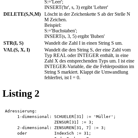
S:='Leer';
INSERT('hr', s, 3) ergibt 'Lehrer'
DELETE(S,N,M)
Löscht in der Zeichenkette S ab der Stelle N
M Zeichen.
Beispiel:
S:='Buchstaben';
INSERT(s, 3, 5) ergibt 'Buben'
STR(I, S)
Wandelt die Zahl I in einen String S um.
VAL(S, X, I)
Wandelt die den String S, der eine Zahl vom
Typ REAL oder INTEGER enthält, in eine
Zahl X des entsprechenden Typs um. I ist eine
INTEGER-Variable, die die Fehlerposition im
String S markiert. Klappt die Umwandlung
fehlerfrei, ist I = 0.
Listing 2
Adressierung:

     1-dimensional: SCHUELER[31] := 'Müller';  

                    ZENSUR[31] := 3;

     2-dimensional: ZENSUREN[31, 7] := 3;

     oder           IndexSch := 31;
