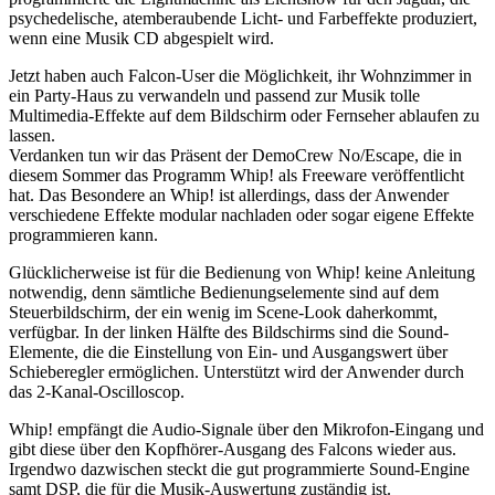
psychedelische, atemberaubende Licht- und Farbeffekte produziert,
wenn eine Musik CD abgespielt wird.
Jetzt haben auch Falcon-User die Möglichkeit, ihr Wohnzimmer in
ein Party-Haus zu verwandeln und passend zur Musik tolle
Multimedia-Effekte auf dem Bildschirm oder Fernseher ablaufen zu
lassen.
Verdanken tun wir das Präsent der DemoCrew No/Escape, die in
diesem Sommer das Programm Whip! als Freeware veröffentlicht
hat. Das Besondere an Whip! ist allerdings, dass der Anwender
verschiedene Effekte modular nachladen oder sogar eigene Effekte
programmieren kann.
Glücklicherweise ist für die Bedienung von Whip! keine Anleitung
notwendig, denn sämtliche Bedienungselemente sind auf dem
Steuerbildschirm, der ein wenig im Scene-Look daherkommt,
verfügbar. In der linken Hälfte des Bildschirms sind die Sound-
Elemente, die die Einstellung von Ein- und Ausgangswert über
Schieberegler ermöglichen. Unterstützt wird der Anwender durch
das 2-Kanal-Oscilloscop.
Whip! empfängt die Audio-Signale über den Mikrofon-Eingang und
gibt diese über den Kopfhörer-Ausgang des Falcons wieder aus.
Irgendwo dazwischen steckt die gut programmierte Sound-Engine
samt DSP, die für die Musik-Auswertung zuständig ist.