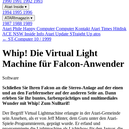
1990
1991
1992
1993
Atari Inside
▾
1994
1995
1996
ATARImagazin
▾
1987
1988
1989
Atari Phile
Happy Computer
Computer Kontakt
Atari Times
Hitdisk
ACE NSW Inside Info
Atari Update
STraight Up
atos
← ST-Computer 10 / 1999
Whip! Die Virtual Light
Machine für Falcon-Anwender
Software
Schließen Sie Ihren Falcon an die Stereo-Anlage auf der einen
und an den Farbfernseher auf der anderen Seite an. Dann
erleben Sie Ihr buntes, farbenprächtiges und multimediales
Wunder mit Whip! Zum Nulltarif!
Der Begriff Virtual Lightmachine erlangte in der Atari-Gemeinde
sein Ansehen, als er von Jeff Minter, dem Guru unter den Atari-
Spiele-Programmierern, geprägt wurde. Er erfand und
programmierte die Lightmachine als Lichtshow für den Jaguar, die