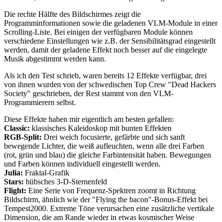
Die rechte Hälfte des Bildschirmes zeigt die
Programminformationen sowie die geladenen VLM-Module in einer
Scrolling-Liste. Bei einigen der verfügbaren Module können
verschiedene Einstellungen wie z.B. der Sensibilitätsgrad eingestellt
werden, damit der geladene Effekt noch besser auf die eingelegte
Musik abgestimmt werden kann.
Als ich den Test schrieb, waren bereits 12 Effekte verfügbar, drei
von ihnen wurden von der schwedischen Top Crew "Dead Hackers
Society" geschrieben, der Rest stammt von den VLM-
Programmierern selbst.
Diese Effekte haben mir eigentlich am besten gefallen:
Classic:
klassisches Kaleidoskop mit bunten Effekten
RGB-Split:
Drei weich focusierte, gefärbte und sich sanft
bewegende Lichter, die weiß aufleuchten, wenn alle drei Farben
(rot, grün und blau) die gleiche Farbintensität haben. Bewegungen
und Farben können individuell eingestellt werden.
Julia:
Fraktal-Grafik
Stars:
hübsches 3-D-Sternenfeld
Flight:
Eine Serie von Frequenz-Spektren zoomt in Richtung
Bildschirm, ähnlich wie der "Flying the bacon"-Bonus-Effekt bei
Tempest2000. Extreme Töne verursachen eine zusätzliche vertikale
Dimension, die am Rande wieder in etwas kosmischer Weise