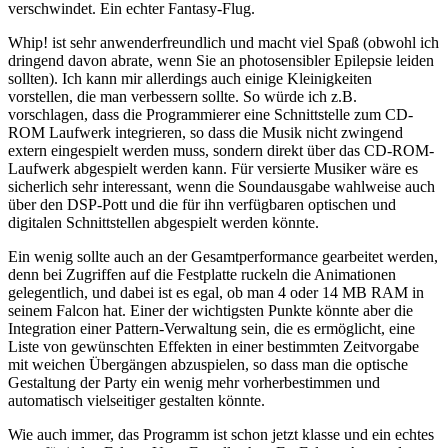
verschwindet. Ein echter Fantasy-Flug.
Whip! ist sehr anwenderfreundlich und macht viel Spaß (obwohl ich
dringend davon abrate, wenn Sie an photosensibler Epilepsie leiden
sollten). Ich kann mir allerdings auch einige Kleinigkeiten
vorstellen, die man verbessern sollte. So würde ich z.B.
vorschlagen, dass die Programmierer eine Schnittstelle zum CD-
ROM Laufwerk integrieren, so dass die Musik nicht zwingend
extern eingespielt werden muss, sondern direkt über das CD-ROM-
Laufwerk abgespielt werden kann. Für versierte Musiker wäre es
sicherlich sehr interessant, wenn die Soundausgabe wahlweise auch
über den DSP-Pott und die für ihn verfügbaren optischen und
digitalen Schnittstellen abgespielt werden könnte.
Ein wenig sollte auch an der Gesamtperformance gearbeitet werden,
denn bei Zugriffen auf die Festplatte ruckeln die Animationen
gelegentlich, und dabei ist es egal, ob man 4 oder 14 MB RAM in
seinem Falcon hat. Einer der wichtigsten Punkte könnte aber die
Integration einer Pattern-Verwaltung sein, die es ermöglicht, eine
Liste von gewünschten Effekten in einer bestimmten Zeitvorgabe
mit weichen Übergängen abzuspielen, so dass man die optische
Gestaltung der Party ein wenig mehr vorherbestimmen und
automatisch vielseitiger gestalten könnte.
Wie auch immer, das Programm ist schon jetzt klasse und ein echtes