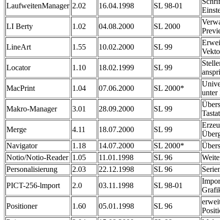
Schri
LaufweitenManager
2.02
16.04.1998
SL 98-01
Einst
Verwa
LI Berty
1.02
04.08.2000
SL 2000
Prev
Erwei
LineArt
1.55
10.02.2000
SL 99
Vekto
Stell
Locator
1.10
18.02.1999
SL 99
anspr
Unive
MacPrint
1.04
07.06.2000
SL 2000*
unte
Übers
Makro-Manager
3.01
28.09.2000
SL 99
Tasta
Erze
Merge
4.11
18.07.2000
SL 99
Über
Navigator
1.18
14.07.2000
SL 2000*
Übers
Notio/Notio-Reader
1.05
11.01.1998
SL 96
Weite
Personalisierung
2.03
22.12.1998
SL 96
Serie
Impor
PICT-256-lmport
2.0
03.11.1998
SL 98-01
Grafi
erwei
Positioner
1.60
05.01.1998
SL 96
Posit