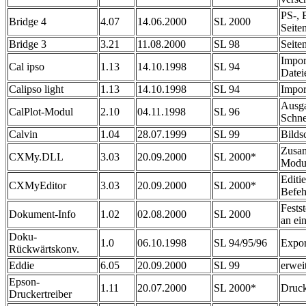
PS-, 
Bridge 4
4.07
14.06.2000
SL 2000
Seite
Bridge 3
3.21
11.08.2000
SL 98
Seite
Import
Cal ipso
1.13
14.10.1998
SL 94
Datei
Calipso light
1.13
14.10.1998
SL 94
Impor
Ausga
CalPlot-Modul
2.10
04.11.1998
SL 96
Schne
Calvin
1.04
28.07.1999
SL 99
Bilds
Zusam
CXMy.DLL
3.03
20.09.2000
SL 2000*
Modul
Editi
CXMyEditor
3.03
20.09.2000
SL 2000*
Befeh
Festst
Dokument-Info
1.02
02.08.2000
SL 2000
an e
Doku-
1.0
06.10.1998
SL 94/95/96
Expor
Rückwärtskonv.
Eddie
6.05
20.09.2000
SL 99
erweit
Epson-
1.11
20.07.2000
SL 2000*
Druck
Druckertreiber