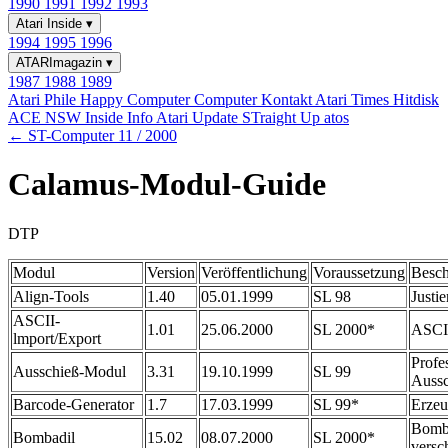
1990
1991
1992
1993
Atari Inside
▾
1994
1995
1996
ATARImagazin
▾
1987
1988
1989
Atari Phile
Happy Computer
Computer Kontakt
Atari Times
Hitdisk
ACE NSW Inside Info
Atari Update
STraight Up
atos
← ST-Computer 11 / 2000
Calamus-Modul-Guide
DTP
Modul
Version
Veröffentlichung
Voraussetzung
Besch
Align-Tools
1.40
05.01.1999
SL 98
Justi
ASCII-
1.01
25.06.2000
SL 2000*
ASCII
lmport/Export
Profe
Ausschieß-Modul
3.31
19.10.1999
SL 99
Auss
Barcode-Generator
1.7
17.03.1999
SL 99*
Erze
Bomb
Bombadil
15.02
08.07.2000
SL 2000*
versc