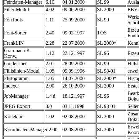
Feindaten-Manager
6.10
04.01.2000
SL 99
Ausla
Filter-Modul
4.02
09.06.2000
SL 2000
EBV-
Werkz
FonTools
1.11
25.09.2000
SL 99
Schri
Erze
Font-Sorter
2.40
09.02.1997
TOS
Fontü
FrankLIN
2.28
22.07.2000
SL 2000*
Kennl
Grau-nach-K-
1.12
22.12.1997
SL 96
Erzeu
Konv.,
GuideLiner
2.01
28.09.2000
SL 99
Hilfs
Flilfslinien-Modul
1.05
09.09.1996
SL 98-01
erweit
Flistogramm
1.05
14.07.2000
SL 2000*
Hist
Indexer
2.00
26.10.2000
SL 2000
Erste
Bearb
JobManager
1.4 ß
18.12.1997
SL 96
Doku
JPEG Export
3.0
03.11.1998
SL 98-01
Seite
Zusa
Kollektor
1.02
02.08.2000
SL 2000
Doku
Erwei
Koordinaten-Manager 2.00
02.08.2000
SL 2000
Koord