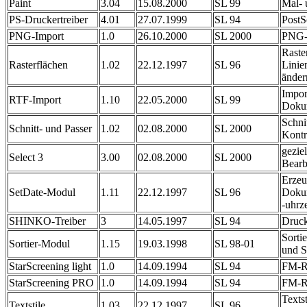
Paint
3.04
15.08.2000
SL 99
Mal-
PS-Druckertreiber
4.01
27.07.1999
SL 94
PostS
PNG-Import
1.0
26.10.2000
SL 2000
PNG-I
Raste
Rasterflächen
1.02
22.12.1997
SL 96
Linie
änder
Impor
RTF-Import
1.10
22.05.2000
SL 99
Doku
Schni
Schnitt- und Passer
1.02
02.08.2000
SL 2000
Kontr
gezie
Select 3
3.00
02.08.2000
SL 2000
Bearb
Erze
SetDate-Modul
1.11
22.12.1997
SL 96
Doku
-uhrze
SHINKO-Treiber
3
14.05.1997
SL 94
Druck
Sorti
Sortier-Modul
1.15
19.03.1998
SL 98-01
und St
StarScreening light
1.0
14.09.1994
SL 94
FM-Ra
StarScreening PRO
1.0
14.09.1994
SL 94
FM-Ra
Texts
Textstile
1.03
22.12.1997
SL 96