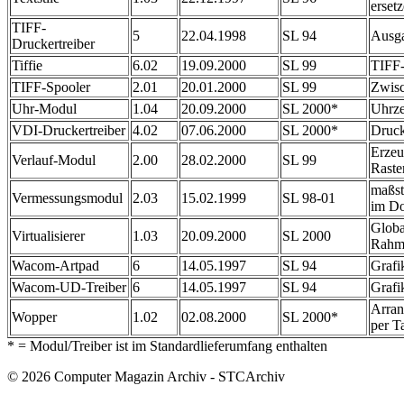
erset
TIFF-
5
22.04.1998
SL 94
Ausga
Druckertreiber
Tiffie
6.02
19.09.2000
SL 99
TIFF-
TIFF-Spooler
2.01
20.01.2000
SL 99
Zwisc
Uhr-Modul
1.04
20.09.2000
SL 2000*
Uhrze
VDI-Druckertreiber
4.02
07.06.2000
SL 2000*
Druck
Erze
Verlauf-Modul
2.00
28.02.2000
SL 99
Raste
maßst
Vermessungsmodul
2.03
15.02.1999
SL 98-01
im D
Globa
Virtualisierer
1.03
20.09.2000
SL 2000
Rahm
Wacom-Artpad
6
14.05.1997
SL 94
Grafik
Wacom-UD-Treiber
6
14.05.1997
SL 94
Grafik
Arran
Wopper
1.02
02.08.2000
SL 2000*
per Ta
* = Modul/Treiber ist im Standardlieferumfang enthalten
© 2026 Computer Magazin Archiv - STCArchiv