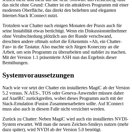
das nicht ohne Grund: Chatter ist ein attraktives Programm mit einer
modernen Oberfläche, das direkt den beliebten und eleganten
Internet-Stack IConnect nutzt.
Trotzdem war Chatter nach einigen Monaten der Praxis auch für
seine Instabilität etwas berüchtigt. Wenn ein Diskussionsteilnehmer
ohne Verabschiedung plötzlich aus der Runde verschwand,
dreschten andere oftmals sofort die Erkenntnis «Ah, ein Chatter-
Fan» in die Tastatur. Also machte sich Jürgen Koneczny an die
Arbeit, um sein Programm zu überarbeiten und stabiler zu machen.
Mit der Version 1.1 präsentierte ASH nun das Ergebnis dieser
Bemühungen.
Systemvoraussetzungen
Nach wie vor setzt der Chatter ein installiertes MagiC ab der Version
5.2 voraus. N.AES-, TOS oder Geneva-Anwender müssen daher
auf AtarlRC zurückgreifen, wobei dieses Programm auch mit der
Stack-Emulation iFusion Zusammenarbeiten sollte. Auf IConnect
muss also auch in diesem Falle nicht verzichtet werden.
Zurück zu Chatter: Neben MagiC wird auch ein installiertes NVDI-
System erwartet. Will man die neuen Zeichen-Smileys nutzen (mehr
dazu später), wird NVDI ab der Version 5.0 benötigt.