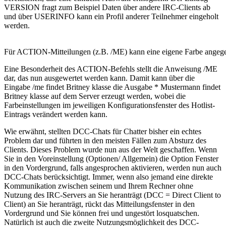
VERSION fragt zum Beispiel Daten über andere IRC-Clients ab
und über USERINFO kann ein Profil anderer Teilnehmer eingeholt
werden.
Für ACTION-Mitteilungen (z.B. /ME) kann eine eigene Farbe angeg
Eine Besonderheit des ACTION-Befehls stellt die Anweisung /ME
dar, das nun ausgewertet werden kann. Damit kann über die
Eingabe /me findet Britney klasse die Ausgabe * Mustermann findet
Britney klasse auf dem Server erzeugt werden, wobei die
Farbeinstellungen im jeweiligen Konfigurationsfenster des Hotlist-
Eintrags verändert werden kann.
Wie erwähnt, stellten DCC-Chats für Chatter bisher ein echtes
Problem dar und führten in den meisten Fällen zum Absturz des
Clients. Dieses Problem wurde nun aus der Welt geschaffen. Wenn
Sie in den Voreinstellung (Optionen/ Allgemein) die Option Fenster
in den Vordergrund, falls angesprochen aktivieren, werden nun auch
DCC-Chats berücksichtigt. Immer, wenn also jemand eine direkte
Kommunikation zwischen seinem und Ihrem Rechner ohne
Nutzung des IRC-Servers an Sie heranträgt (DCC = Direct Client to
Client) an Sie heranträgt, rückt das Mitteilungsfenster in den
Vordergrund und Sie können frei und ungestört losquatschen.
Natürlich ist auch die zweite Nutzungsmöglichkeit des DCC-