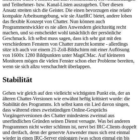
und Teilnehmer- bzw. Kanal-Listen auszugeben. Über diesen
Ansatz streiten sich die Geister. Die einen bevorzugen eine relativ
kompakte Arbeitsumgebung, wie sie AtarlRC bietet, andere loben
das flexible Konzept von Chatter. Nun können auch
Programmentwickler es nie allen Anwendern gleichzeitig recht
machen, und so entscheidet wohl tatsächlich der persönliche
Geschmack. Ich selbst muss sagen, dass ich sehr gut mit den
verschiedenen Fenstern von Chatter zurecht komme - allerdings
sitze ich auch vor einem 21-Zoll-Bildschirm mit einer Auflösung
von 1600x 1280 Bildpunkten unter MagiCMac. Auf kleineren
Monitoren mögen die vielen Fenster schon eher Probleme bereiten,
wenn sie sich allzu verschachtelt überlappen.
Stabilität
Gehen wir gleich auf den vielleicht wichtigsten Punkt ein, der an
älteren Chatter-Versionen wie erwähnt heftig kritisiert wurde: die
Stabilität des Programms. Ich selbst kann ein Lied davon singen,
dass während eines zweistündigen Online-Gesprächs
Vorgängerversionen des Chatter mindestens zweimal aus
unerfindlichen Gründen seinen Dienst versagte. Was bei anderen
Programmen nicht weiter schlimm ist, nervt bei IRC-Clients doppelt
und dreifach, denn der genervte Anwender muss sich erst einmal
wieder in einen IRC-Server einloggen (was schon einmal ein bis