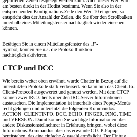
gepufferten Zeilen festgelegt werden kann. Auch dieser Wert wird
am besten direkt in der Hotlist bestimmt. Wenn Sie also in der
entsprechenden Konfigurations-Zeile den Wert 10 eingeben, so
entspricht dies der Anzahl der Zeilen, die Sie über den Scrollbalken
innerhalb eines Mitteilungsfenster nachträglich wieder einsehen
können.
Betätigen Sie in einem Mitteilungsfenster das „!"-
Symbol, können Sie u.a. die Protokollfunktion
nachträglich aktivieren.
CTCP und DCC
Wie bereits weiter oben erwähnt, wurde Chatter in Bezug auf die
unterstützten Protokolle stark verbessert. So kann nun das Client-To-
Client-Protocoll ausgewertet und genutzt werden. Mit dem CTCP
können zwei IRC-Clients über den IRC-Server Informationen
austauschen. Die Implementation ist innerhalb eines Popup-Menüs
recht gelungen und unterstützt die folgenden Kommandos:
ACTION, CLIENTINFO, DCC, ECHO, FINGER, PING, TIME
und VERSION. Damit können Sie wichtige Informationen über
andere Diskussionsteilnehmer in Erfahrung bringen, wobei diese
Informations-Kommandos über das erwähnte CTCP-Popup
bereitstehen, das eine einfache Auswahl ermöglicht. Der Eintrag