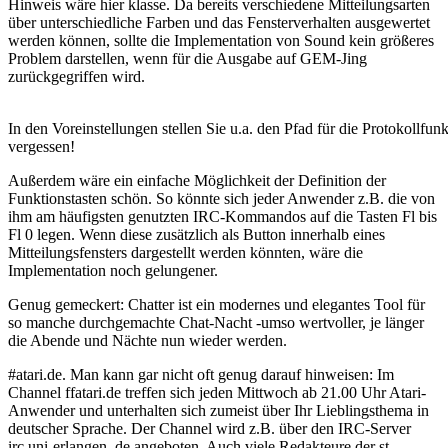
Hinweis wäre hier klasse. Da bereits verschiedene Mitteilungsarten
über unterschiedliche Farben und das Fensterverhalten ausgewertet
werden können, sollte die Implementation von Sound kein größeres
Problem darstellen, wenn für die Ausgabe auf GEM-Jing
zurückgegriffen wird.
In den Voreinstellungen stellen Sie u.a. den Pfad für die Protokollfunk
vergessen!
Außerdem wäre ein einfache Möglichkeit der Definition der
Funktionstasten schön. So könnte sich jeder Anwender z.B. die von
ihm am häufigsten genutzten IRC-Kommandos auf die Tasten Fl bis
Fl 0 legen. Wenn diese zusätzlich als Button innerhalb eines
Mitteilungsfensters dargestellt werden könnten, wäre die
Implementation noch gelungener.
Genug gemeckert: Chatter ist ein modernes und elegantes Tool für
so manche durchgemachte Chat-Nacht -umso wertvoller, je länger
die Abende und Nächte nun wieder werden.
#atari.de. Man kann gar nicht oft genug darauf hinweisen: Im
Channel ffatari.de treffen sich jeden Mittwoch ab 21.00 Uhr Atari-
Anwender und unterhalten sich zumeist über Ihr Lieblingsthema in
deutscher Sprache. Der Channel wird z.B. über den IRC-Server
irc.uni-erlangen. de angeboten. Auch viele Redakteure der st-