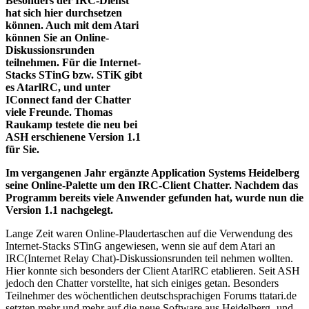
Besonders der IRC-Dienst
hat sich hier durchsetzen
können. Auch mit dem Atari
können Sie an Online-
Diskussionsrunden
teilnehmen. Für die Internet-
Stacks STinG bzw. STiK gibt
es AtarlRC, und unter
IConnect fand der Chatter
viele Freunde. Thomas
Raukamp testete die neu bei
ASH erschienene Version 1.1
für Sie.
Im vergangenen Jahr ergänzte Application Systems Heidelberg
seine Online-Palette um den IRC-Client Chatter. Nachdem das
Programm bereits viele Anwender gefunden hat, wurde nun die
Version 1.1 nachgelegt.
Lange Zeit waren Online-Plaudertaschen auf die Verwendung des
Internet-Stacks STinG angewiesen, wenn sie auf dem Atari an
IRC(Internet Relay Chat)-Diskussionsrunden teil nehmen wollten.
Hier konnte sich besonders der Client AtarlRC etablieren. Seit ASH
jedoch den Chatter vorstellte, hat sich einiges getan. Besonders
Teilnehmer des wöchentlichen deutschsprachigen Forums ttatari.de
setzten mehr und mehr auf die neue Software aus Heidelberg -und