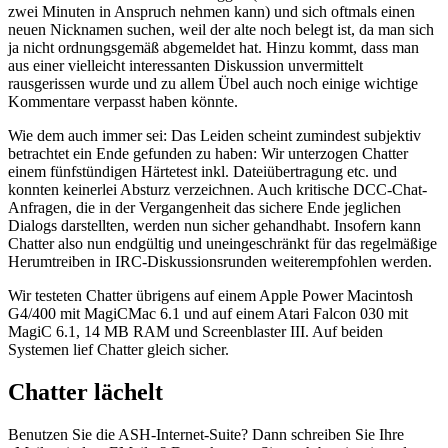
zwei Minuten in Anspruch nehmen kann) und sich oftmals einen
neuen Nicknamen suchen, weil der alte noch belegt ist, da man sich
ja nicht ordnungsgemäß abgemeldet hat. Hinzu kommt, dass man
aus einer vielleicht interessanten Diskussion unvermittelt
rausgerissen wurde und zu allem Übel auch noch einige wichtige
Kommentare verpasst haben könnte.
Wie dem auch immer sei: Das Leiden scheint zumindest subjektiv
betrachtet ein Ende gefunden zu haben: Wir unterzogen Chatter
einem fünfstündigen Härtetest inkl. Dateiübertragung etc. und
konnten keinerlei Absturz verzeichnen. Auch kritische DCC-Chat-
Anfragen, die in der Vergangenheit das sichere Ende jeglichen
Dialogs darstellten, werden nun sicher gehandhabt. Insofern kann
Chatter also nun endgültig und uneingeschränkt für das regelmäßige
Herumtreiben in IRC-Diskussionsrunden weiterempfohlen werden.
Wir testeten Chatter übrigens auf einem Apple Power Macintosh
G4/400 mit MagiCMac 6.1 und auf einem Atari Falcon 030 mit
MagiC 6.1, 14 MB RAM und Screenblaster III. Auf beiden
Systemen lief Chatter gleich sicher.
Chatter lächelt
Benutzen Sie die ASH-Internet-Suite? Dann schreiben Sie Ihre