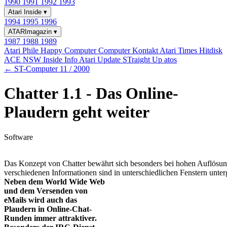
1990
1991
1992
1993
Atari Inside
▾
1994
1995
1996
ATARImagazin
▾
1987
1988
1989
Atari Phile
Happy Computer
Computer Kontakt
Atari Times
Hitdisk
ACE NSW Inside Info
Atari Update
STraight Up
atos
← ST-Computer 11 / 2000
Chatter 1.1 - Das Online-
Plaudern geht weiter
Software
Das Konzept von Chatter bewährt sich besonders bei hohen Auflösun
verschiedenen Informationen sind in unterschiedlichen Fenstern unter
Neben dem World Wide Web
und dem Versenden von
eMails wird auch das
Plaudern in Online-Chat-
Runden immer attraktiver.