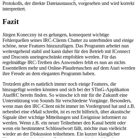
Protokolls, der direkte Dateiaustausch, vorgesehen und wird korrekt
interpretiert.
Fazit
Jürgen Koneczny ist es gelungen, konsequent wichtige
Fehlerquellen seines IRC-Clients Chatter zu unterbinden und einige
schöne, neue Features hinzuzufügen. Das Programm arbeitet nun
weitestgehend stabil und kann daher für den Betrieb mit IConnect
und Draconis uneingeschränkt empfohlen werden. Für das
regelmäßige IRC-Treiben des Anwenders fehlt es nun an nichts
Essentiellem mehr und Online-Plaudertaschen auf dem Atari werden
ihre Freude an dem eleganten Programm haben.
Trotzdem gibt es natürlich immer noch einige Features, die
hinzugefügt werden könnten und sich bei der STinG-Applikation
AtarlRC bereits finden. So wünsche ich mir für die Zukunft eine
Unterstützung von Sounds für verschiedene Vorgänge. Besonders,
wenn man den IRC-Client nicht immer im Vordergrund hat und z.B.
nebenbei eine eMail schreibt, ist es recht hilfreich, über akustische
Signale über wichtige Mitteilungen und Ereignisse informiert zu
werden. Wenn z.B. ein neuer Teilnehmer den Kanal betritt oder
wenn ein bestimmtest Schlüsselwort fällt, möchte man vielleicht
wieder an der Diskussion teilnehmen. Ein kurzer klanglicher