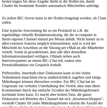
besten tragen Sie diese Angabe direkt in die Hotlist ein, damit
Chatter für bestimmte Runden automatisch Mitschriften anfertigt.
Zu jedem IRC-Server kann in der Hotlist festgelegt werden, ob Chats 
sollen.
Eine typische Anwendung für so ein Protokoll ist z.B. die
regelmäßige virtuelle Redaktionssitzung, die die st-computer in
ihrem eigenen Channel einmal pro Monat abhält. Nicht immer ist es
allen externen Autoren möglich teilzunehmen, und so wird der
Mitschnitt im Anschluss an die Sitzung per eMail an alle Mitarbeiter
verteilt. Somit ist gewährleistet, dass alle über denselben
Informationsstandard verfügen. Oftmals neben auch
Interviewpartner an einem IRC-Chat teil, sodass eine
Protokollfunktion ein Gespräch festhält.
Pufferzeilen. Innerhalb einer Diskussion kann es bei vielen
Teilnehmern manchmal etwas unübersichtlich zugehen und einige
Mitteilungen können übersehen werden. Ein IRC-Chat hat im
Gegensatz zur verbalen Unterhaltung den Vorteil, dass man ältere
Kommentare durch das einfache Scrollen des Mitteilungsfensters
nochmals lesen kann. Es macht aber keinen Sinn, die ganze
Diskussion seit Betreten des Channel mit sich „herumzuschleppen",
weshalb Chatter für jedes Mitteilungsfenster einzeln die Anzahl der