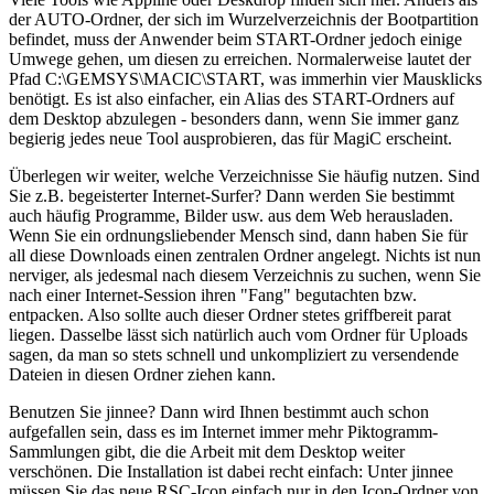
der AUTO-Ordner, der sich im Wurzelverzeichnis der Bootpartition
befindet, muss der Anwender beim START-Ordner jedoch einige
Umwege gehen, um diesen zu erreichen. Normalerweise lautet der
Pfad C:\GEMSYS\MACIC\START, was immerhin vier Mausklicks
benötigt. Es ist also einfacher, ein Alias des START-Ordners auf
dem Desktop abzulegen - besonders dann, wenn Sie immer ganz
begierig jedes neue Tool ausprobieren, das für MagiC erscheint.
Überlegen wir weiter, welche Verzeichnisse Sie häufig nutzen. Sind
Sie z.B. begeisterter Internet-Surfer? Dann werden Sie bestimmt
auch häufig Programme, Bilder usw. aus dem Web herausladen.
Wenn Sie ein ordnungsliebender Mensch sind, dann haben Sie für
all diese Downloads einen zentralen Ordner angelegt. Nichts ist nun
nerviger, als jedesmal nach diesem Verzeichnis zu suchen, wenn Sie
nach einer Internet-Session ihren "Fang" begutachten bzw.
entpacken. Also sollte auch dieser Ordner stetes griffbereit parat
liegen. Dasselbe lässt sich natürlich auch vom Ordner für Uploads
sagen, da man so stets schnell und unkompliziert zu versendende
Dateien in diesen Ordner ziehen kann.
Benutzen Sie jinnee? Dann wird Ihnen bestimmt auch schon
aufgefallen sein, dass es im Internet immer mehr Piktogramm-
Sammlungen gibt, die die Arbeit mit dem Desktop weiter
verschönen. Die Installation ist dabei recht einfach: Unter jinnee
müssen Sie das neue RSC-Icon einfach nur in den Icon-Ordner von