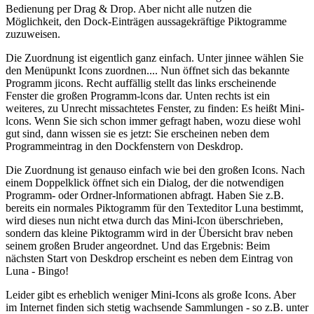
Bedienung per Drag & Drop. Aber nicht alle nutzen die
Möglichkeit, den Dock-Einträgen aussagekräftige Piktogramme
zuzuweisen.
Die Zuordnung ist eigentlich ganz einfach. Unter jinnee wählen Sie
den Menüpunkt Icons zuordnen.... Nun öffnet sich das bekannte
Programm jicons. Recht auffällig stellt das links erscheinende
Fenster die großen Programm-lcons dar. Unten rechts ist ein
weiteres, zu Unrecht missachtetes Fenster, zu finden: Es heißt Mini-
lcons. Wenn Sie sich schon immer gefragt haben, wozu diese wohl
gut sind, dann wissen sie es jetzt: Sie erscheinen neben dem
Programmeintrag in den Dockfenstern von Deskdrop.
Die Zuordnung ist genauso einfach wie bei den großen Icons. Nach
einem Doppelklick öffnet sich ein Dialog, der die notwendigen
Programm- oder Ordner-lnformationen abfragt. Haben Sie z.B.
bereits ein normales Piktogramm für den Texteditor Luna bestimmt,
wird dieses nun nicht etwa durch das Mini-Icon überschrieben,
sondern das kleine Piktogramm wird in der Übersicht brav neben
seinem großen Bruder angeordnet. Und das Ergebnis: Beim
nächsten Start von Deskdrop erscheint es neben dem Eintrag von
Luna - Bingo!
Leider gibt es erheblich weniger Mini-Icons als große Icons. Aber
im Internet finden sich stetig wachsende Sammlungen - so z.B. unter