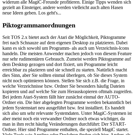
widerum alle MagiC-Freunde profitieren. Einige Tipps wenden sich
gezielt an Einsteiger, andere werden vielleicht auch alten Hasen
neue Ideen geben. Los geht's...
Piktogrammanordnungen
Seit TOS 2.x bietet auch der Atari die Möglichkeit, Piktogramme
frei nach Schnauze auf dem eigenen Desktop zu platzieren. Dabei
kann es sich sowohl um Programm- als auch um Verzeichnis-lcons
handeln. Die meisten Anwender machen jedoch von diesem Feature
nur sehr rudimentären Gebrauch. Zumeist werden Piktogramme auf
dem Desktop gezogen und dort fixiert, um Programme leicht
erreichbar zu plazieren und sie schnell zu starten. Natürlich macht
dies Sinn, aber Sie sollten einmal überlegen, ob Sie dieses System
nicht noch optimieren können. Stellen Sie sich z.B. die Frage, in
welche Verzeichnisse bzw. Ordner Sie besonders häufig Dateien
kopieren und auf welche Sie zum Herauskopieren oftmals zugreifen.
Bei jedem Atari-System fällt hier zunächst einmal der AUTO-
Ordner ein. Die hier abgelegten Programme werden bekanntlich bei
jedem Systemstart neu ausgeführt bzw. fest installiert. Es handelt
sich also um sehr relevante Systemdaten. Unter MagiC-Systemen ist
aber meist noch ein verwandter Ordner noch etwas wichtiger, da
man in ihm recht häufig Veränderungen durchführt: Der START-
Ordner. Hier sind Programme enthalten, die speziell MagiC startet.
Viele Tools wie Appline oder Deskdrop finden sich hier. Anders als