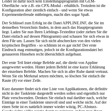
Leider ist dafür noch kein Einstellungsprogramm mit GEM-
Oberfläche -wie z.B. ein CPX-Modul - erhältlich. Trotzdem ist die
Konfiguration aber ziemlich einfach - und wenn Sie etwas
Experimentierfreude mitbringen, macht dies sogar Spaß.
Der Schlüssel zum Erfolg ist die Datei APPLINE.INF, die Sie im
demselben Verzeichnis finden, in dem auch das Hauptprogramm
liegt. Laden Sie nun Ihren Lieblings-Texteditor (oder ziehen Sie die
Datei einfach auf dessen Piktogramm) und schauen Sie sich etwas in
dem File um. Lassen Sie sich nicht abschrecken von den vielen
kryptischen Begriffen - so schlimm ist es gar nicht! Der erste
Eindruck mag entmutigen, jedoch ist die Konfigurationsdatei bei
genauerem Hinsehen recht übersichtlich aufgebaut.
Der erste Teil listet einige Befehle auf, die direkt von Appline
ausgewertet werden. Hinter jedem Befehl ist eine kurze Erklärung
der einzelnen Befehle. Machen Sie sich in aller Ruhe damit vertraut.
Wenn Sie ein Merkmal setzen möchten, so löschen Sie einfach die
Raute (#) vor einer Zeile.
Kurz darunter findet sich eine Liste von Applikationen, die definitiv
nicht in der Taskleiste dargestellt werden sollen und eigentlich nur
Platz verschwenden. Denken Sie einfach mal darüber nach, welche
Einträge in einer Taskleiste sinnvoll sind und welche nicht. Auf der
einen Seite ist es natürlich immer wieder witzig, PC-Absturz-