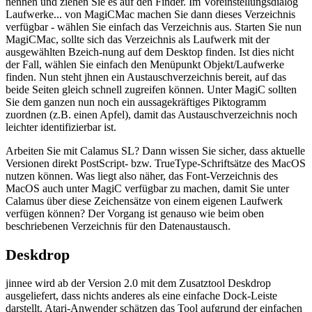
nennen und ziehen Sie es auf den Finder. Im Voreinstellungsdialog
Laufwerke... von MagiCMac machen Sie dann dieses Verzeichnis
verfügbar - wählen Sie einfach das Verzeichnis aus. Starten Sie nun
MagiCMac, sollte sich das Verzeichnis als Laufwerk mit der
ausgewählten Bzeich-nung auf dem Desktop finden. Ist dies nicht
der Fall, wählen Sie einfach den Menüpunkt Objekt/Laufwerke
finden. Nun steht jhnen ein Austauschverzeichnis bereit, auf das
beide Seiten gleich schnell zugreifen können. Unter MagiC sollten
Sie dem ganzen nun noch ein aussagekräftiges Piktogramm
zuordnen (z.B. einen Apfel), damit das Austauschverzeichnis noch
leichter identifizierbar ist.
Arbeiten Sie mit Calamus SL? Dann wissen Sie sicher, dass aktuelle
Versionen direkt PostScript- bzw. TrueType-Schriftsätze des MacOS
nutzen können. Was liegt also näher, das Font-Verzeichnis des
MacOS auch unter MagiC verfügbar zu machen, damit Sie unter
Calamus über diese Zeichensätze von einem eigenen Laufwerk
verfügen können? Der Vorgang ist genauso wie beim oben
beschriebenen Verzeichnis für den Datenaustausch.
Deskdrop
jinnee wird ab der Version 2.0 mit dem Zusatztool Deskdrop
ausgeliefert, dass nichts anderes als eine einfache Dock-Leiste
darstellt. Atari-Anwender schätzen das Tool aufgrund der einfachen