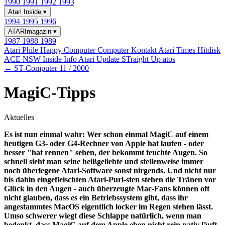
1990
1991
1992
1993
Atari Inside
▾
1994
1995
1996
ATARImagazin
▾
1987
1988
1989
Atari Phile
Happy Computer
Computer Kontakt
Atari Times
Hitdisk
ACE NSW Inside Info
Atari Update
STraight Up
atos
← ST-Computer 11 / 2000
MagiC-Tipps
Aktuelles
Es ist nun einmal wahr: Wer schon einmal MagiC auf einem
heutigen G3- oder G4-Rechner von Apple hat laufen - oder
besser "hat rennen" sehen, der bekommt feuchte Augen. So
schnell sieht man seine heißgeliebte und stellenweise immer
noch überlegene Atari-Software sonst nirgends. Und nicht nur
bis dahin eingefleischten Atari-Puri-sten stehen die Tränen vor
Glück in den Augen - auch überzeugte Mac-Fans können oft
nicht glauben, dass es ein Betriebssystem gibt, dass ihr
angestammtes MacOS eigentlich locker im Regen stehen lässt.
Umso schwerer wiegt diese Schlappe natürlich, wenn man
bedenkt, dass MagiC auf dem Apple eben nicht rein nativ läuft,