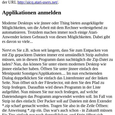
der URL
http://aicq.atari-users.net/
.
Applikationen anmelden
Moderne Desktops wie jinnee oder Thing bieten ausgeklügelte
Möglichkeiten, um die Arbeit mit dem Rechner weitestgehend zu
automatisieren. Trotzdem machen immer noch einige Atari-
Anwender keinen Gebrauch von diesen Möglichkeiten. Dabei gibt
es davon so viele...
Nervt es Sie z.B. schon seit langem, dass Sie zum Entpacken von
mit Zip gepacktem Dateien immer erst umständlich Stzip aufrufen
müssen, um in diesem Programm dann nachträglich die Zip-Datei zu
laden? Nun, das können Sie unter einem modernen Desktop wie
jinnee einfacher haben. Öffnen Sie unter jinnee einfach den
Menüpunkt Sonstiges/Applikationen.... Im nun erscheinenden
Dialog doppelklicken Sie einfach das Listenfenster auf der linken
Seite. Nun öffnet sich der Fileselector, mit dem Sie den Pfad zu
Stzip festlegen. Daraufhin wird dieses Programm in der Liste
aufgeführt. Nun müssen Sie nur noch festlegen, auf welche
Dateiendungen das Programm angewendet werden soll. Im Fall von
Stzip ist dies einfach: Der Packer soll auf Dateien mit dem Extender
*.zip scharf gemacht werden. Tragen Sie also in die Zeile Öffnen:
die Anweisung *.zip ein. Das war's auch schon - in Zukunft müssen
Sie Zips einfach nur noch doppelklicken, und Stzip öffnet sich