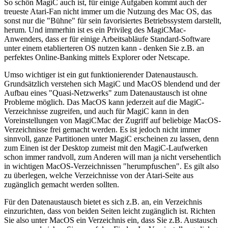
So schön MagiC auch ist, für einige Aufgaben kommt auch der
treueste Atari-Fan nicht immer um die Nutzung des Mac OS, das
sonst nur die "Bühne" für sein favorisiertes Betriebssystem darstellt,
herum. Und immerhin ist es ein Privileg des MagiCMac-
Anwenders, dass er für einige Arbeitsabläufe Standard-Software
unter einem etablierteren OS nutzen kann - denken Sie z.B. an
perfektes Online-Banking mittels Explorer oder Netscape.
Umso wichtiger ist ein gut funktionierender Datenaustausch.
Grundsätzlich verstehen sich MagiC und MacOS blendend und der
Aufbau eines "Quasi-Netzwerks" zum Datenaustausch ist ohne
Probleme möglich. Das MacOS kann jederzeit auf die MagiC-
Verzeichnisse zugreifen, und auch für MagiC kann in den
Voreinstellungen von MagiCMac der Zugriff auf beliebige MacOS-
Verzeichnisse frei gemacht werden. Es ist jedoch nicht immer
sinnvoll, ganze Partitionen unter MagiC erscheinen zu lassen, denn
zum Einen ist der Desktop zumeist mit den MagiC-Laufwerken
schon immer randvoll, zum Anderen will man ja nicht versehentlich
in wichtigen MacOS-Verzeichnissen "herumpfuschen". Es gilt also
zu überlegen, welche Verzeichnisse von der Atari-Seite aus
zugänglich gemacht werden sollten.
Für den Datenaustausch bietet es sich z.B. an, ein Verzeichnis
einzurichten, dass von beiden Seiten leicht zugänglich ist. Richten
Sie also unter MacOS ein Verzeichnis ein, dass Sie z.B. Austausch