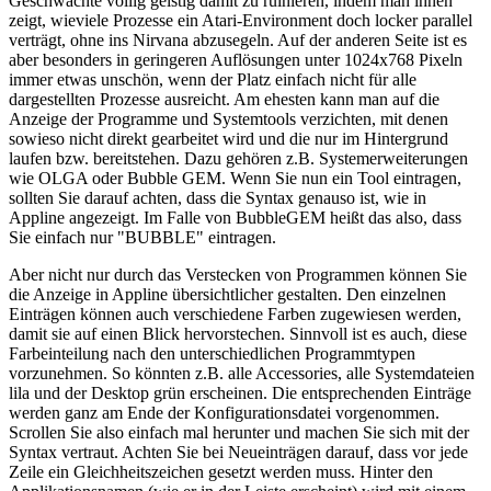
Geschwächte völlig geistig damit zu ruinieren, indem man ihnen
zeigt, wieviele Prozesse ein Atari-Environment doch locker parallel
verträgt, ohne ins Nirvana abzusegeln. Auf der anderen Seite ist es
aber besonders in geringeren Auflösungen unter 1024x768 Pixeln
immer etwas unschön, wenn der Platz einfach nicht für alle
dargestellten Prozesse ausreicht. Am ehesten kann man auf die
Anzeige der Programme und Systemtools verzichten, mit denen
sowieso nicht direkt gearbeitet wird und die nur im Hintergrund
laufen bzw. bereitstehen. Dazu gehören z.B. Systemerweiterungen
wie OLGA oder Bubble GEM. Wenn Sie nun ein Tool eintragen,
sollten Sie darauf achten, dass die Syntax genauso ist, wie in
Appline angezeigt. Im Falle von BubbleGEM heißt das also, dass
Sie einfach nur "BUBBLE" eintragen.
Aber nicht nur durch das Verstecken von Programmen können Sie
die Anzeige in Appline übersichtlicher gestalten. Den einzelnen
Einträgen können auch verschiedene Farben zugewiesen werden,
damit sie auf einen Blick hervorstechen. Sinnvoll ist es auch, diese
Farbeinteilung nach den unterschiedlichen Programmtypen
vorzunehmen. So könnten z.B. alle Accessories, alle Systemdateien
lila und der Desktop grün erscheinen. Die entsprechenden Einträge
werden ganz am Ende der Konfigurationsdatei vorgenommen.
Scrollen Sie also einfach mal herunter und machen Sie sich mit der
Syntax vertraut. Achten Sie bei Neueinträgen darauf, dass vor jede
Zeile ein Gleichheitszeichen gesetzt werden muss. Hinter den