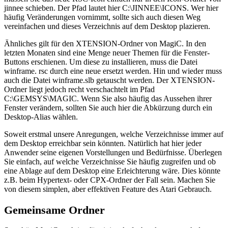
jinnee schieben. Der Pfad lautet hier C:\JINNEE\ICONS. Wer hier
häufig Veränderungen vornimmt, sollte sich auch diesen Weg
vereinfachen und dieses Verzeichnis auf dem Desktop plazieren.
Ähnliches gilt für den XTENSION-Ordner von MagiC. In den
letzten Monaten sind eine Menge neuer Themen für die Fenster-
Buttons erschienen. Um diese zu installieren, muss die Datei
winframe. rsc durch eine neue ersetzt werden. Hin und wieder muss
auch die Datei winframe.slb getauscht werden. Der XTENSION-
Ordner liegt jedoch recht verschachtelt im Pfad
C:\GEMSYS\MAGIC. Wenn Sie also häufig das Aussehen ihrer
Fenster verändern, sollten Sie auch hier die Abkürzung durch ein
Desktop-Alias wählen.
Soweit erstmal unsere Anregungen, welche Verzeichnisse immer auf
dem Desktop erreichbar sein könnten. Natürlich hat hier jeder
Anwender seine eigenen Vorstellungen und Bedürfnisse. Überlegen
Sie einfach, auf welche Verzeichnisse Sie häufig zugreifen und ob
eine Ablage auf dem Desktop eine Erleichterung wäre. Dies könnte
z.B. beim Hypertext- oder CPX-Ordner der Fall sein. Machen Sie
von diesem simplen, aber effektiven Feature des Atari Gebrauch.
Gemeinsame Ordner