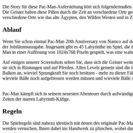
Die Story für diese Pac-Man-Auferstehung hört sich folgendermaßen 
Die Geister haben diese Pillen durch die Zeit an verschiedene Orte g
verschiedene Orte wie das alte Ägypten, den Wilden Westen und in Zei
Ablauf
Wenn Sie schon einmal Pac-Man 20th Anniversary von Namco auf der 
der Jubiläumsausgabe. Insgesamt gibt es 45 Labyrinthe im Spiel, die i
Man in einer Auflösung von 1024x768 Pixeln gespielt, was eine wah
Auf einigen unserer Screenshots sehen Sie, dass sich die Geister wei
sie sich in Rüstungen und auf Pferden. Allen Levels gemein sind die 
Balken an, wieviel Sprungkraft Sie noch besitzen - mehr zu dieser Fäh
wieviele Bälle noch aufgefressen werden müssen und wieviele Bälle 
Pac-Man kämpft sich in seinem neuesten Abenteuer durch aufwändig
Zeiten der starren Labyrinth-Käfige.
Regeln
Die Spielregeln sind nahezu identisch mit denen des originale Pac-Ma
werden versuchen, Ihnen dabei ins Handwerk zu pfuschen, wobei das