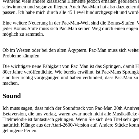
Während viele andere klassische Elemente jedoch erhalten geblieben 
schwimmen und sogar zu fliegen. Auch Pac-Man hat also dazugelernt.
passen. Ich habe mich durch alle 45 Level hindurchgespielt und wurd
Eine weitere Neuerung in der Pac-Man-Welt sind die Bonus-Stufen. W
jeder Bonus-Stufe muss sich Pac-Man seinen Weg durch einen engen Tun
möglich zu sammeln.
Ob im Westen oder bei den alten Äqyptern. Pac-Man muss sich weiterh
Probleme kämpfen.
Die wichtigste neue Fähigkeit von Pac-Man ist das Springen, damit 
80er Jahre veröffentlichte. Wie bereits erwähnt, ist Pac-Mans Sprung
sind hier richtig vorgegangen und haben verhindert, dass Pac-Man zu
machen.
Sound
Ich muss sagen, dass mich der Soundtrack von Pac-Man 20th Anniversa
Betaversion, die uns vorlag, waren zwar noch nicht alle Musikstücke
Titelmelodie ist fantastisch gelungen. Wenn Sie sich den Titel sehr
natürlich Klänge aus der Atari-2600-Version auf. Andere Stücke konnt
gelungene Perlen.