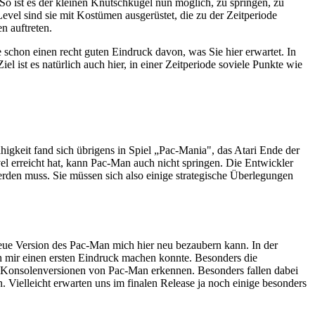
So ist es der kleinen Knutschkugel nun möglich, zu springen, zu
el sind sie mit Kostümen ausgerüstet, die zu der Zeitperiode
n auftreten.
chon einen recht guten Eindruck davon, was Sie hier erwartet. In
 ist es natürlich auch hier, in einer Zeitperiode soviele Punkte wie
gkeit fand sich übrigens in Spiel „Pac-Mania", das Atari Ende der
vel erreicht hat, kann Pac-Man auch nicht springen. Die Entwickler
rden muss. Sie müssen sich also einige strategische Überlegungen
neue Version des Pac-Man mich hier neu bezaubern kann. In der
ch mir einen ersten Eindruck machen konnte. Besonders die
nd Konsolenversionen von Pac-Man erkennen. Besonders fallen dabei
 Vielleicht erwarten uns im finalen Release ja noch einige besonders