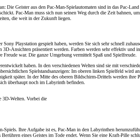
an: Die Geister aus den Pac-Man-Spielautomaten sind in das Pac-Land 
eschickt. Pac-Man muss sich nun seinen Weg durch die Zeit bahnen, um 
ten, die weit in der Zukunft liegen.
Sony Playstation gespielt haben, werden Sie sich sehr schnell zuha
n 3D-Ansichten präsentiert werden. Farben werden sehr effektiv und int
re Freude war. Die ganze Umgebung vermittelt Spaß und Spielfreude.
terentwickelt haben. In den verschiedenen Welten sind sie mit verschied
übersichtlichen Spielstandsanzeigen: Im oberen linken Spielfeld wird an
igkeit später. In der Mitte des oberen Bildschirm-Drittels werden ihre
sich überhaupt noch im Labyrinth befinden.
e 3D-Welten. Vorbei die
n-Spiels. Ihre Aufgabe ist es, Pac-Man in den Labyrinthen herumzuführ
 Berühren eines Geistes im Tode endet. Wenn Sie eine Kraft-Pille sc