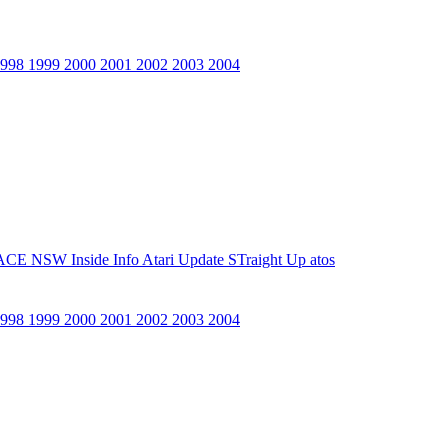
1998
1999
2000
2001
2002
2003
2004
ACE NSW Inside Info
Atari Update
STraight Up
atos
1998
1999
2000
2001
2002
2003
2004