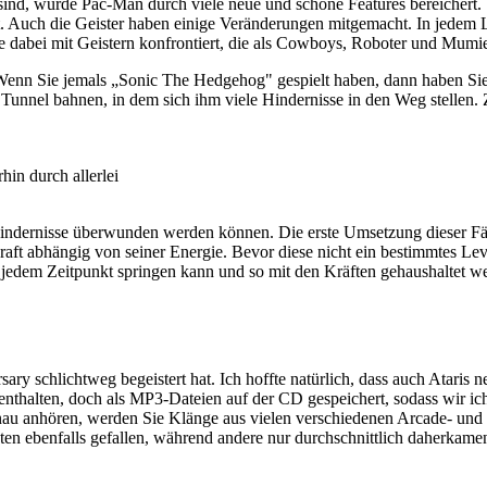
sind, wurde Pac-Man durch viele neue und schöne Features bereichert. 
 Auch die Geister haben einige Veränderungen mitgemacht. In jedem Lev
e dabei mit Geistern konfrontiert, die als Cowboys, Roboter und Mumie
enn Sie jemals „Sonic The Hedgehog" gespielt haben, dann haben Sie s
nel bahnen, in dem sich ihm viele Hindernisse in den Weg stellen. Ziel
in durch allerlei
Hindernisse überwunden werden können. Die erste Umsetzung dieser Fähi
kraft abhängig von seiner Energie. Bevor diese nicht ein bestimmtes Le
 jedem Zeitpunkt springen kann und so mit den Kräften gehaushaltet we
ry schlichtweg begeistert hat. Ich hoffte natürlich, dass auch Ataris 
 enthalten, doch als MP3-Dateien auf der CD gespeichert, sodass wir i
 genau anhören, werden Sie Klänge aus vielen verschiedenen Arcade- u
en ebenfalls gefallen, während andere nur durchschnittlich daherkamen.