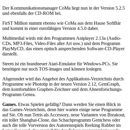
Der Kommunikationsmanager CoMa liegt nun in der Version 5.2.5
und ebenfalls der CD-ROM bei.
FirST Million stammt ebenso wie CoMa aus dem Hause SoftBär
und kommt in einer eurofähigen Version 4.5.0 daher.
Multimedial wirds mit den Programmen Aniplayer 2.13a (Audio-
CDs, MP3-Files, Video-Files aller Art usw.) und dem Programm
PlayMyCD, das einen optisch ansprechenden Software-CD-Player
darstellt.
Steem ist ein brandneuer Atari-Emulator für Windows-PCs. Sie
benötigen nur noch TOS-lmages und können loslegen.
Abgerundet wird das Angebot des Applikations-Verzeichnis durch
Programme wie Phototip in der neuen Version 2.12, GemGraph,
dem komfortablen Graphen-Zeichner und dem Ahnenforschungs-
Programm Genea.
Games.
Etwas Spielen gefällig? Dann werden Sie einen Blick in
das Games-Verzeichnis, denn hier warten einige neue Programme
auf Sie. Ob nun Tetris als Accessory, neue Varianten von Breakout,
ein toller Shanghai-Clone, das Schachprogramm Gemchess oder
auch die tolle Vorversion des Autorennspiels Reeking Rubber im