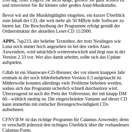
und renovieren Sie Ihr kleines oder großes Atari-Musikstudio.
Bevor wir auf die Musikhighlights eingehen, ein kurzer Überblick
zum Inhalt der CD, die weit mehr als 50 MByte tolle Software zu
bieten hat. Die Beschreibung der Programme erfolgt gemäß der
Ordnerstruktur der aktuellen Leser-CD 11/2000.
APPS.
7up233, der beliebte Texteditor, der trotz Neulingen wie
Luna noch immer hoch angesehen ist bei den vielen Atari-
Anwendern, wird tatsächlich weiterentwickelt und liegt nun in der
Version 2.33 vor. Wer also damit arbeitet, sollte sich das Update
aufspielen.
Cdlab ist ein Shareware-CD-Brenner, der vor einem knappen Jahr
erstmals in der noch fehlerbehafteten Version 0.3 aufgetaucht ist.
Mittlerweile konnten allerdings viele Probleme behoben werden,
sodass sich das Programm sicherlich schnell durchsetzen wird.
Überzeugend ist auch der Preis der Vollversion, der mit knapp DM
60.- wirklich niedrig ist. Die eingeschränkte Variante auf dieser CD
kann immerhin mit einfacher Brenngeschwindigkeit CDs
aufnehmen.
CFNVIEW ist das richtige Programm für Calamus-Anwender, denn
es verschafft jederzeit den richtigen Überblick über die vorhandenen
Calamus-Fonts.