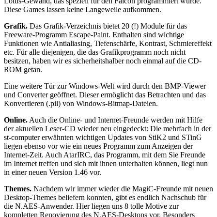
Lotus-Gewand, das speziell für den Falcon programmiert wurde.
Diese Games lassen keine Langeweile aufkommen.
Grafik.
Das Grafik-Verzeichnis bietet 20 (!) Module für das
Freeware-Programm Escape-Paint. Enthalten sind wichtige
Funktionen wie Antialiasing, Tiefenschärfe, Kontrast, Schmiereffekt
etc. Für alle diejenigen, die das Grafikprogramm noch nicht
besitzen, haben wir es sicherheitshalber noch einmal auf die CD-
ROM getan.
Eine weitere Tür zur Windows-Welt wird durch den BMP-Viewer
und Converter geöffnet. Dieser ermöglicht das Betrachten und das
Konvertieren (.pil) von Windows-Bitmap-Dateien.
Online.
Auch die Online- und Internet-Freunde werden mit Hilfe
der aktuellen Leser-CD wieder neu eingedeckt: Die mehrfach in der
st-computer erwähnten wichtigen Updates von StiK2 und STinG
liegen ebenso vor wie ein neues Programm zum Anzeigen der
Internet-Zeit. Auch AtarIRC, das Programm, mit dem Sie Freunde
im Internet treffen und sich mit ihnen unterhalten können, liegt nun
in einer neuen Version 1.46 vor.
Themes.
Nachdem wir immer wieder die MagiC-Freunde mit neuen
Desktop-Themes beliefern konnten, gibt es endlich Nachschub für
die N.AES-Anwender. Hier liegen uns 8 tolle Motive zur
kompletten Renovierung des N.AES-Desktops vor. Besonders