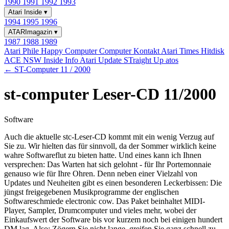
1990
1991
1992
1993
Atari Inside
▾
1994
1995
1996
ATARImagazin
▾
1987
1988
1989
Atari Phile
Happy Computer
Computer Kontakt
Atari Times
Hitdisk
ACE NSW Inside Info
Atari Update
STraight Up
atos
← ST-Computer 11 / 2000
st-computer Leser-CD 11/2000
Software
Auch die aktuelle stc-Leser-CD kommt mit ein wenig Verzug auf
Sie zu. Wir hielten das für sinnvoll, da der Sommer wirklich keine
wahre Softwareflut zu bieten hatte. Und eines kann ich Ihnen
versprechen: Das Warten hat sich gelohnt - für Ihr Portemonnaie
genauso wie für Ihre Ohren. Denn neben einer Vielzahl von
Updates und Neuheiten gibt es einen besonderen Leckerbissen: Die
jüngst freigegebenen Musikprogramme der englischen
Softwareschmiede electronic cow. Das Paket beinhaltet MIDI-
Player, Sampler, Drumcomputer und vieles mehr, wobei der
Einkaufswert der Software bis vor kurzem noch bei einigen hundert
DM lag. Also: Zögern Sie nicht lange, greifen Sie ganz schnell zu