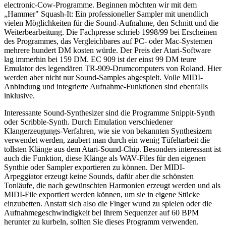
electronic-Cow-Programme. Beginnen möchten wir mit dem
„Hammer" Squash-It: Ein professioneller Sampler mit unendlich
vielen Möglichkeiten für die Sound-Aufnahme, den Schnitt und die
Weiterbearbeitung. Die Fachpresse schrieb 1998/99 bei Erscheinen
des Programmes, das Vergleichbares auf PC- oder Mac-Systemen
mehrere hundert DM kosten würde. Der Preis der Atari-Software
lag immerhin bei 159 DM. EC 909 ist der einst 99 DM teure
Emulator des legendären TR-909-Drumcomputers von Roland. Hier
werden aber nicht nur Sound-Samples abgespielt. Volle MIDI-
Anbindung und integrierte Aufnahme-Funktionen sind ebenfalls
inklusive.
Interessante Sound-Synthesizer sind die Programme Snippit-Synth
oder Scribble-Synth. Durch Emulation verschiedener
Klangerzeugungs-Verfahren, wie sie von bekannten Synthesizern
verwendet werden, zaubert man durch ein wenig Tüfeltarbeit die
tollsten Klänge aus dem Atari-Sound-Chip. Besonders interessant ist
auch die Funktion, diese Klänge als WAV-Files für den eigenen
Synthie oder Sampler exportieren zu können. Der MIDI-
Arpeggiator erzeugt keine Sounds, dafür aber die schönsten
Tonläufe, die nach gewünschten Harmonien erzeugt werden und als
MIDI-File exportiert werden können, um sie in eigene Stücke
einzubetten. Anstatt sich also die Finger wund zu spielen oder die
Aufnahmegeschwindigkeit bei Ihrem Sequenzer auf 60 BPM
herunter zu kurbeln, sollten Sie dieses Programm verwenden.