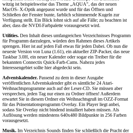
witzig ist beispielsweise das Theme „AQUA", das der neuen
MacOS- X-Optik angepasst wurde und für das Öffnen und
Schließen der Fenster bunte, farblich schimmernde Kugeln zur
Verfügung stellt. Ein Blick lohnt sich auf alle Fälle; zu beachten ist
aber, dass die NVDI-Farbpalette vorausgesetzt wird.
Utilities.
Den Inhalt dieses umfangreichen Verzeichnisses Programm
für Programm darzulegen, würden den Rahmen dieses Artikels
sprengen. Hier ist auf jeden Fall etwas für jeden Dabei. Ob nun die
neueste Version von Luna (1.61), ein aktueller ZIP-Packer, das neue
Taskbar 3.0H, ein neuer Kalender oder sogar ein Treiber für die
bekannten Connectix Quick-Farb-Cams. Nahezu jedes
Interessengebiet sollte hier abgedeckt sein.
Adventskalender.
Passend zu dem in dieser Ausgabe
veröffentlichen Adventskalender gibt es sämtliche 24 Atari-
Weihnachtsprogramme auch auf der Leser-CD. Sie müssen aber
versprechen, jeden Tag nur einen zu Ordner öffnen! Außerdem
erwartet Sie in diesem Ordner ein Weihnachtsgruß im OZZ-Format
für das Präsentationsprogramm Overlay. Ein Player liegt anbei,
sodass Sie Overlay nicht bindend installiert haben müssen. Als
Auflösung werden mindestens 640x480 Bildpunkte in 256 Farben
vorausgesetzt.
Musik.
Im Verzeichnis Sounds finden Sie schließlich die Pracht der