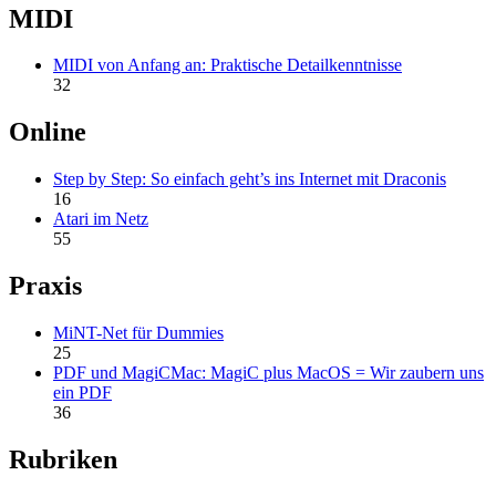
MIDI
MIDI von Anfang an: Praktische Detailkenntnisse
32
Online
Step by Step: So einfach geht’s ins Internet mit Draconis
16
Atari im Netz
55
Praxis
MiNT-Net für Dummies
25
PDF und MagiCMac: MagiC plus MacOS = Wir zaubern uns
ein PDF
36
Rubriken