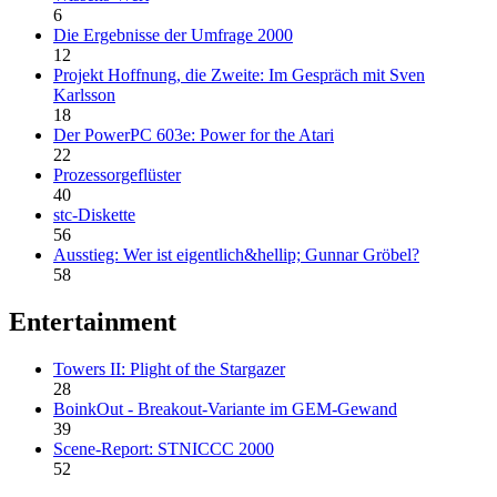
6
Die Ergebnisse der Umfrage 2000
12
Projekt Hoffnung, die Zweite: Im Gespräch mit Sven
Karlsson
18
Der PowerPC 603e: Power for the Atari
22
Prozessorgeflüster
40
stc-Diskette
56
Ausstieg: Wer ist eigentlich&hellip; Gunnar Gröbel?
58
Entertainment
Towers II: Plight of the Stargazer
28
BoinkOut - Breakout-Variante im GEM-Gewand
39
Scene-Report: STNICCC 2000
52