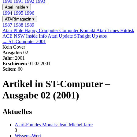
1990
1991
1992
1993
Atari Inside
▾
1994
1995
1996
ATARImagazin
▾
1987
1988
1989
Atari Phile
Happy Computer
Computer Kontakt
Atari Times
Hitdisk
ACE NSW Inside Info
Atari Update
STraight Up
atos
← ST-Computer 2001
Kein Cover
Ausgabe:
02
Jahr:
2001
Erschienen:
01.02.2001
Seiten:
60
Artikel in ST-Computer –
Ausgabe 02 (2001)
Aktuelles
Atari-Fan des Monats: Jean Michel Jarre
3
Wissens-Wert