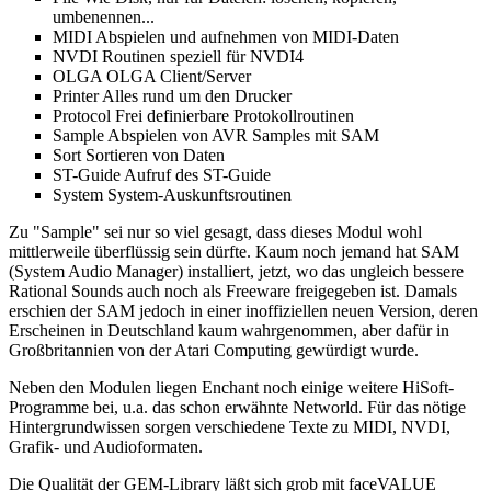
umbenennen...
MIDI Abspielen und aufnehmen von MIDI-Daten
NVDI Routinen speziell für NVDI4
OLGA OLGA Client/Server
Printer Alles rund um den Drucker
Protocol Frei definierbare Protokollroutinen
Sample Abspielen von AVR Samples mit SAM
Sort Sortieren von Daten
ST-Guide Aufruf des ST-Guide
System System-Auskunftsroutinen
Zu "Sample" sei nur so viel gesagt, dass dieses Modul wohl
mittlerweile überflüssig sein dürfte. Kaum noch jemand hat SAM
(System Audio Manager) installiert, jetzt, wo das ungleich bessere
Rational Sounds auch noch als Freeware freigegeben ist. Damals
erschien der SAM jedoch in einer inoffiziellen neuen Version, deren
Erscheinen in Deutschland kaum wahrgenommen, aber dafür in
Großbritannien von der Atari Computing gewürdigt wurde.
Neben den Modulen liegen Enchant noch einige weitere HiSoft-
Programme bei, u.a. das schon erwähnte Networld. Für das nötige
Hintergrundwissen sorgen verschiedene Texte zu MIDI, NVDI,
Grafik- und Audioformaten.
Die Qualität der GEM-Library läßt sich grob mit faceVALUE