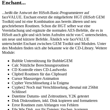
Enchant...
...heißt die Antwort der HiSoft-Basic-Programmierer auf
faceVALUE. Enchant ersetzt die mitgelieferte HGT (HiSoft GEM
Toolkit) und ist eine Kombination aus bereits älteren und neu
geschriebenen Routinen. Schon die HGT selber war eine
Vereinfachung und ergänzte die normalen AES-Befehle, die es in
HiSoft auch gibt und sich beim Aufrufen nicht von C unterscheiden,
um neue und kürzere Befehle. Ähnlich wie faceVALUE
unterscheidet Enchant zwischen GEM Toolkit und Modulen. Unter
den Modulen finden sich alte bekannte wie die CD-Library. Weitere
Module:
Bubble Unterstützung für BubbleGEM
Calc Nützliche Berechnungsroutinen
CD Kontrolle eines CD-Laufwerks
Clipbrd Routinen für das Clipboard
Cursor Mauszeiger-Animation
Cypher Verschlüsselung á la Enigma
Cypher2 Noch mal Verschlüsselung, diesmal mit 256bit
Schlüssel
Datetime Datums- und Zeitroutinen, Y2K getestet
Disk Diskroutinen, inkl. Disk kopieren und formatieren
Error Routinen zum Abfangen von Fehlern
File Wie Disk, nur für Dateien: löschen, kopieren,