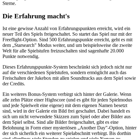
Sterne.
Die Erfahrung macht's
Ist eine gewisse Anzahl von Erfahrungspunkten erreicht, wird ein
neuer Teil des Spiels freigeschaltet. So startet das Spiel nur mit der
Freeflight-Option. Sind 500 Erfahrungspunkte erreicht, geht es mit
dem „Starsearch" Modus weiter, und um beispielsweise die zweite
Welt für alle Spielstufen freizuschalten sind sagenhafte 20.000
Punkte notwendig.
Dieses Erfahrungspunkte-System beschränkt sich jedoch nicht nur
auf die verschiedenen Spielstufen, sondern ermöglicht auch das
Freischalten der Jukebox mit allen Soundtracks aus dem Spiel sowie
der Credits.
Ein weiteres Bonus-System verbirgt sich hinter der Galerie. Wenn
alle zehn Plätze einer Highscore (und es gibt für jeden Spielmodus
und jede Spielwelt eine eigene) mit dem eigenen Namen besetzt
sind, wird in der Galerie ein Bild frei geschaltet. Dabei handelt es
sich um nicht verwendete Skizzen zum Spiel oder aber Bilder aus
dem Spiel selbst. Sind alle Bilder freigeschaltet, gibt es eine
Belohnung in Form einer mysteriösen „Another Day"-Option, hinter
der sich sicherlich ein weiterer Spielabschnitt verbirgt. Bis dorthin
sind allerdings viele Stunden zu spielen und viele Nerven zu