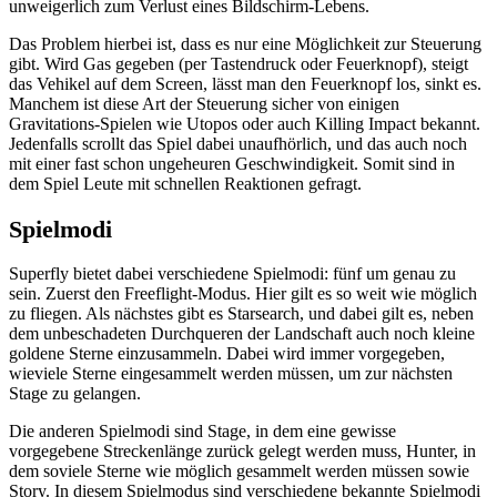
unweigerlich zum Verlust eines Bildschirm-Lebens.
Das Problem hierbei ist, dass es nur eine Möglichkeit zur Steuerung
gibt. Wird Gas gegeben (per Tastendruck oder Feuerknopf), steigt
das Vehikel auf dem Screen, lässt man den Feuerknopf los, sinkt es.
Manchem ist diese Art der Steuerung sicher von einigen
Gravitations-Spielen wie Utopos oder auch Killing Impact bekannt.
Jedenfalls scrollt das Spiel dabei unaufhörlich, und das auch noch
mit einer fast schon ungeheuren Geschwindigkeit. Somit sind in
dem Spiel Leute mit schnellen Reaktionen gefragt.
Spielmodi
Superfly bietet dabei verschiedene Spielmodi: fünf um genau zu
sein. Zuerst den Freeflight-Modus. Hier gilt es so weit wie möglich
zu fliegen. Als nächstes gibt es Starsearch, und dabei gilt es, neben
dem unbeschadeten Durchqueren der Landschaft auch noch kleine
goldene Sterne einzusammeln. Dabei wird immer vorgegeben,
wieviele Sterne eingesammelt werden müssen, um zur nächsten
Stage zu gelangen.
Die anderen Spielmodi sind Stage, in dem eine gewisse
vorgegebene Streckenlänge zurück gelegt werden muss, Hunter, in
dem soviele Sterne wie möglich gesammelt werden müssen sowie
Story. In diesem Spielmodus sind verschiedene bekannte Spielmodi