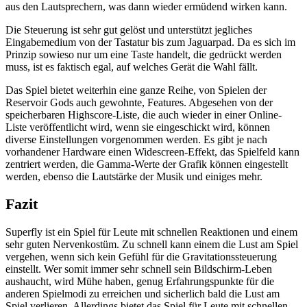
aus den Lautsprechern, was dann wieder ermüdend wirken kann.
Die Steuerung ist sehr gut gelöst und unterstützt jegliches
Eingabemedium von der Tastatur bis zum Jaguarpad. Da es sich im
Prinzip sowieso nur um eine Taste handelt, die gedrückt werden
muss, ist es faktisch egal, auf welches Gerät die Wahl fällt.
Das Spiel bietet weiterhin eine ganze Reihe, von Spielen der
Reservoir Gods auch gewohnte, Features. Abgesehen von der
speicherbaren Highscore-Liste, die auch wieder in einer Online-
Liste veröffentlicht wird, wenn sie eingeschickt wird, können
diverse Einstellungen vorgenommen werden. Es gibt je nach
vorhandener Hardware einen Widescreen-Effekt, das Spielfeld kann
zentriert werden, die Gamma-Werte der Grafik können eingestellt
werden, ebenso die Lautstärke der Musik und einiges mehr.
Fazit
Superfly ist ein Spiel für Leute mit schnellen Reaktionen und einem
sehr guten Nervenkostüm. Zu schnell kann einem die Lust am Spiel
vergehen, wenn sich kein Gefühl für die Gravitationssteuerung
einstellt. Wer somit immer sehr schnell sein Bildschirm-Leben
aushaucht, wird Mühe haben, genug Erfahrungspunkte für die
anderen Spielmodi zu erreichen und sicherlich bald die Lust am
Spiel verlieren. Allerdings bietet das Spiel für Leute mit schnellen