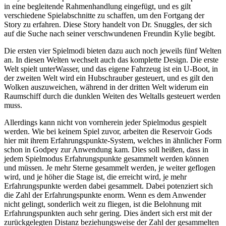
in eine begleitende Rahmenhandlung eingefügt, und es gilt
verschiedene Spielabschnitte zu schaffen, um den Fortgang der
Story zu erfahren. Diese Story handelt von Dr. Snuggles, der sich
auf die Suche nach seiner verschwundenen Freundin Kylie begibt.
Die ersten vier Spielmodi bieten dazu auch noch jeweils fünf Welten
an. In diesen Welten wechselt auch das komplette Design. Die erste
Welt spielt unterWasser, und das eigene Fahrzeug ist ein U-Boot, in
der zweiten Welt wird ein Hubschrauber gesteuert, und es gilt den
Wolken auszuweichen, während in der dritten Welt widerum ein
Raumschiff durch die dunklen Weiten des Weltalls gesteuert werden
muss.
Allerdings kann nicht von vornherein jeder Spielmodus gespielt
werden. Wie bei keinem Spiel zuvor, arbeiten die Reservoir Gods
hier mit ihrem Erfahrungspunkte-System, welches in ähnlicher Form
schon in Godpey zur Anwendung kam. Dies soll heißen, dass in
jedem Spielmodus Erfahrungspunkte gesammelt werden können
und müssen. Je mehr Sterne gesammelt werden, je weiter geflogen
wird, und je höher die Stage ist, die erreicht wird, je mehr
Erfahrungspunkte werden dabei gesammelt. Dabei potenziert sich
die Zahl der Erfahrungspunkte enorm. Wenn es dem Anwender
nicht gelingt, sonderlich weit zu fliegen, ist die Belohnung mit
Erfahrungspunkten auch sehr gering. Dies ändert sich erst mit der
zurückgelegten Distanz beziehungsweise der Zahl der gesammelten