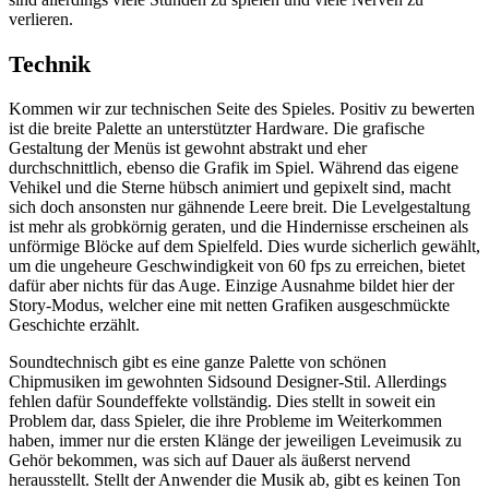
verlieren.
Technik
Kommen wir zur technischen Seite des Spieles. Positiv zu bewerten
ist die breite Palette an unterstützter Hardware. Die grafische
Gestaltung der Menüs ist gewohnt abstrakt und eher
durchschnittlich, ebenso die Grafik im Spiel. Während das eigene
Vehikel und die Sterne hübsch animiert und gepixelt sind, macht
sich doch ansonsten nur gähnende Leere breit. Die Levelgestaltung
ist mehr als grobkörnig geraten, und die Hindernisse erscheinen als
unförmige Blöcke auf dem Spielfeld. Dies wurde sicherlich gewählt,
um die ungeheure Geschwindigkeit von 60 fps zu erreichen, bietet
dafür aber nichts für das Auge. Einzige Ausnahme bildet hier der
Story-Modus, welcher eine mit netten Grafiken ausgeschmückte
Geschichte erzählt.
Soundtechnisch gibt es eine ganze Palette von schönen
Chipmusiken im gewohnten Sidsound Designer-Stil. Allerdings
fehlen dafür Soundeffekte vollständig. Dies stellt in soweit ein
Problem dar, dass Spieler, die ihre Probleme im Weiterkommen
haben, immer nur die ersten Klänge der jeweiligen Leveimusik zu
Gehör bekommen, was sich auf Dauer als äußerst nervend
herausstellt. Stellt der Anwender die Musik ab, gibt es keinen Ton