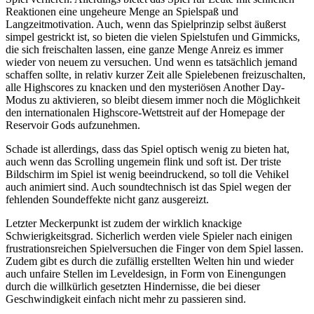
Reaktionen eine ungeheure Menge an Spielspaß und
Langzeitmotivation. Auch, wenn das Spielprinzip selbst äußerst
simpel gestrickt ist, so bieten die vielen Spielstufen und Gimmicks,
die sich freischalten lassen, eine ganze Menge Anreiz es immer
wieder von neuem zu versuchen. Und wenn es tatsächlich jemand
schaffen sollte, in relativ kurzer Zeit alle Spielebenen freizuschalten,
alle Highscores zu knacken und den mysteriösen Another Day-
Modus zu aktivieren, so bleibt diesem immer noch die Möglichkeit
den internationalen Highscore-Wettstreit auf der Homepage der
Reservoir Gods aufzunehmen.
Schade ist allerdings, dass das Spiel optisch wenig zu bieten hat,
auch wenn das Scrolling ungemein flink und soft ist. Der triste
Bildschirm im Spiel ist wenig beeindruckend, so toll die Vehikel
auch animiert sind. Auch soundtechnisch ist das Spiel wegen der
fehlenden Soundeffekte nicht ganz ausgereizt.
Letzter Meckerpunkt ist zudem der wirklich knackige
Schwierigkeitsgrad. Sicherlich werden viele Spieler nach einigen
frustrationsreichen Spielversuchen die Finger von dem Spiel lassen.
Zudem gibt es durch die zufällig erstellten Welten hin und wieder
auch unfaire Stellen im Leveldesign, in Form von Einengungen
durch die willkürlich gesetzten Hindernisse, die bei dieser
Geschwindigkeit einfach nicht mehr zu passieren sind.