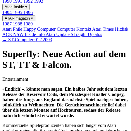
1990
1991
1992
1993
Atari Inside
▾
1994
1995
1996
ATARImagazin
▾
1987
1988
1989
Atari Phile
Happy Computer
Computer Kontakt
Atari Times
Hitdisk
ACE NSW Inside Info
Atari Update
STraight Up
atos
← ST-Computer 01 / 2003
Superfly: Neue Action auf dem
ST, TT & Falcon.
Entertainment
«Endlich!», könnte man sagen. Ein halbes Jahr seit dem letzten
Release der Reservoir Cods, dem Puzzlespiel-Knaller Codpey,
haben die Jungs aus England das nächste Spiel nachgeschoben,
pünktlich zu Weihnachten. Die Gerüchtemaschinerie lief dabei
über die letzten Monate auf Hochtouren, sodass der Release
natürlich sehnlichst erwartet wurde.
Kommerzielle Spieleproduzenten haben sich längst vom Atari
zurückgezogen, die Reservoir Gods produzieren mit ungebrochener