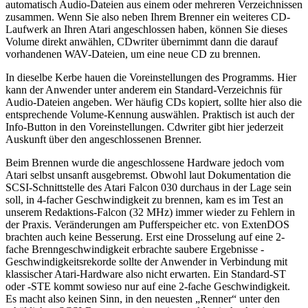
automatisch Audio-Dateien aus einem oder mehreren Verzeichnissen
zusammen. Wenn Sie also neben Ihrem Brenner ein weiteres CD-
Laufwerk an Ihren Atari angeschlossen haben, können Sie dieses
Volume direkt anwählen, CDwriter übernimmt dann die darauf
vorhandenen WAV-Dateien, um eine neue CD zu brennen.
In dieselbe Kerbe hauen die Voreinstellungen des Programms. Hier
kann der Anwender unter anderem ein Standard-Verzeichnis für
Audio-Dateien angeben. Wer häufig CDs kopiert, sollte hier also die
entsprechende Volume-Kennung auswählen. Praktisch ist auch der
Info-Button in den Voreinstellungen. Cdwriter gibt hier jederzeit
Auskunft über den angeschlossenen Brenner.
Beim Brennen wurde die angeschlossene Hardware jedoch vom
Atari selbst unsanft ausgebremst. Obwohl laut Dokumentation die
SCSI-Schnittstelle des Atari Falcon 030 durchaus in der Lage sein
soll, in 4-facher Geschwindigkeit zu brennen, kam es im Test an
unserem Redaktions-Falcon (32 MHz) immer wieder zu Fehlern in
der Praxis. Veränderungen am Pufferspeicher etc. von ExtenDOS
brachten auch keine Besserung. Erst eine Drosselung auf eine 2-
fache Brenngeschwindigkeit erbrachte saubere Ergebnisse -
Geschwindigkeitsrekorde sollte der Anwender in Verbindung mit
klassischer Atari-Hardware also nicht erwarten. Ein Standard-ST
oder -STE kommt sowieso nur auf eine 2-fache Geschwindigkeit.
Es macht also keinen Sinn, in den neuesten „Renner“ unter den