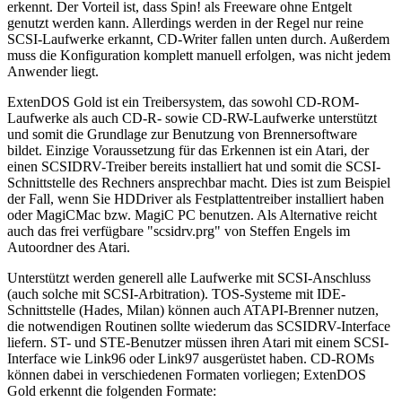
erkennt. Der Vorteil ist, dass Spin! als Freeware ohne Entgelt
genutzt werden kann. Allerdings werden in der Regel nur reine
SCSI-Laufwerke erkannt, CD-Writer fallen unten durch. Außerdem
muss die Konfiguration komplett manuell erfolgen, was nicht jedem
Anwender liegt.
ExtenDOS Gold ist ein Treibersystem, das sowohl CD-ROM-
Laufwerke als auch CD-R- sowie CD-RW-Laufwerke unterstützt
und somit die Grundlage zur Benutzung von Brennersoftware
bildet. Einzige Voraussetzung für das Erkennen ist ein Atari, der
einen SCSIDRV-Treiber bereits installiert hat und somit die SCSI-
Schnittstelle des Rechners ansprechbar macht. Dies ist zum Beispiel
der Fall, wenn Sie HDDriver als Festplattentreiber installiert haben
oder MagiCMac bzw. MagiC PC benutzen. Als Alternative reicht
auch das frei verfügbare "scsidrv.prg" von Steffen Engels im
Autoordner des Atari.
Unterstützt werden generell alle Laufwerke mit SCSI-Anschluss
(auch solche mit SCSI-Arbitration). TOS-Systeme mit IDE-
Schnittstelle (Hades, Milan) können auch ATAPI-Brenner nutzen,
die notwendigen Routinen sollte wiederum das SCSIDRV-Interface
liefern. ST- und STE-Benutzer müssen ihren Atari mit einem SCSI-
Interface wie Link96 oder Link97 ausgerüstet haben. CD-ROMs
können dabei in verschiedenen Formaten vorliegen; ExtenDOS
Gold erkennt die folgenden Formate: