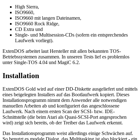
High Sierra,
ISO9660,
ISO9660 mit langen Dateinamen,
ISO9660 Rock Ridge,
CD Extra und
Single- und Multisession-CDs (sofern ein entsprechendes
Laufwerk vorliegt).
ExtenDOS arbeitet laut Hersteller mit allen bekannten TOS-
Betriebssystemen zusammen. In unseren Tests lief es problemlos
unter Single-TOS 4.04 und MagiC 6.2.
Installation
ExtenDOS Gold wird auf einer DD-Diskette ausgeliefert und mittels
eines beigelegten Installers auf das Bootlaufwerk kopiert. Dieses
Installationsprogramm nimmt dem Anwender alle notwendigen
manuellen Arbeiten ab und konfiguriert das angeschlossene
Laufwerk. Nach einem ersten Scan der SCSI- bzw. IDE-
Schnittstelle (die beim Atari als Quasi-SCSI-Port angesprochen
wird) zeigt sich bereits, ob der Treiber das Laufwerk erkennt.
Das Installationsprogramm weist allerdings einige Schwächen auf.
So benutzt es modale Dialog, das Multitasking ist also blockiert - ein