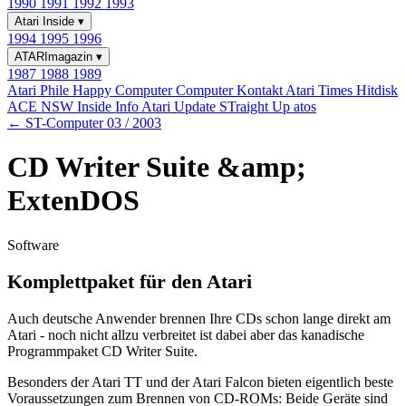
1990
1991
1992
1993
Atari Inside
▾
1994
1995
1996
ATARImagazin
▾
1987
1988
1989
Atari Phile
Happy Computer
Computer Kontakt
Atari Times
Hitdisk
ACE NSW Inside Info
Atari Update
STraight Up
atos
← ST-Computer 03 / 2003
CD Writer Suite &amp;
ExtenDOS
Software
Komplettpaket für den Atari
Auch deutsche Anwender brennen Ihre CDs schon lange direkt am
Atari - noch nicht allzu verbreitet ist dabei aber das kanadische
Programmpaket CD Writer Suite.
Besonders der Atari TT und der Atari Falcon bieten eigentlich beste
Voraussetzungen zum Brennen von CD-ROMs: Beide Geräte sind