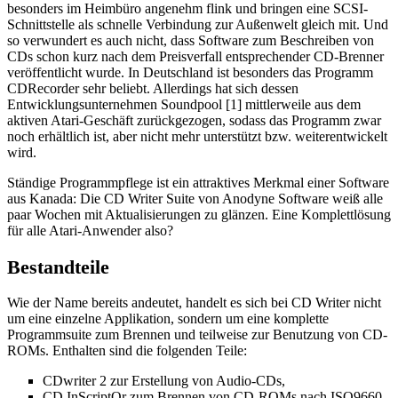
besonders im Heimbüro angenehm flink und bringen eine SCSI-
Schnittstelle als schnelle Verbindung zur Außenwelt gleich mit. Und
so verwundert es auch nicht, dass Software zum Beschreiben von
CDs schon kurz nach dem Preisverfall entsprechender CD-Brenner
veröffentlicht wurde. In Deutschland ist besonders das Programm
CDRecorder sehr beliebt. Allerdings hat sich dessen
Entwicklungsunternehmen Soundpool [1] mittlerweile aus dem
aktiven Atari-Geschäft zurückgezogen, sodass das Programm zwar
noch erhältlich ist, aber nicht mehr unterstützt bzw. weiterentwickelt
wird.
Ständige Programmpflege ist ein attraktives Merkmal einer Software
aus Kanada: Die CD Writer Suite von Anodyne Software weiß alle
paar Wochen mit Aktualisierungen zu glänzen. Eine Komplettlösung
für alle Atari-Anwender also?
Bestandteile
Wie der Name bereits andeutet, handelt es sich bei CD Writer nicht
um eine einzelne Applikation, sondern um eine komplette
Programmsuite zum Brennen und teilweise zur Benutzung von CD-
ROMs. Enthalten sind die folgenden Teile:
CDwriter 2 zur Erstellung von Audio-CDs,
CD InScriptOr zum Brennen von CD-ROMs nach ISO9660-