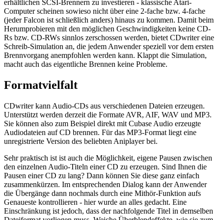
erhältlichen SCSI-Brennern zu investieren - klassische Atari-
Computer scheinen sowieso nicht über eine 2-fache bzw. 4-fache
(jeder Falcon ist schließlich anders) hinaus zu kommen. Damit beim
Herumprobieren mit den möglichen Geschwindigkeiten keine CD-
Rs bzw. CD-RWs sinnlos zerschossen werden, bietet CDwriter eine
Schreib-Simulation an, die jedem Anwender speziell vor dem ersten
Brennvorgang anempfohlen werden kann. Klappt die Simulation,
macht auch das eigentliche Brennen keine Probleme.
Formatvielfalt
CDwriter kann Audio-CDs aus verschiedenen Dateien erzeugen.
Unterstützt werden derzeit die Formate AVR, AIF, WAV und MP3.
Sie können also zum Beispiel direkt mit Cubase Audio erzeugte
Audiodateien auf CD brennen. Für das MP3-Format liegt eine
unregistrierte Version des beliebten Aniplayer bei.
Sehr praktisch ist ist auch die Möglichkeit, eigene Pausen zwischen
den einzelnen Audio-Titeln einer CD zu erzeugen. Sind Ihnen die
Pausen einer CD zu lang? Dann können Sie diese ganz einfach
zusammenkürzen. Im entsprechenden Dialog kann der Anwender
die Übergänge dann nochmals durch eine Mithör-Funktion aufs
Genaueste kontrollieren - hier wurde an alles gedacht. Eine
Einschränkung ist jedoch, dass der nachfolgende Titel in demselben
Dateiformat vorliegen muss. Weiche Überblendeffekte, wie sie zum