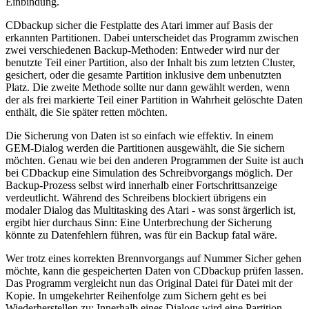
Einbindung.
CDbackup sicher die Festplatte des Atari immer auf Basis der
erkannten Partitionen. Dabei unterscheidet das Programm zwischen
zwei verschiedenen Backup-Methoden: Entweder wird nur der
benutzte Teil einer Partition, also der Inhalt bis zum letzten Cluster,
gesichert, oder die gesamte Partition inklusive dem unbenutzten
Platz. Die zweite Methode sollte nur dann gewählt werden, wenn
der als frei markierte Teil einer Partition in Wahrheit gelöschte Daten
enthält, die Sie später retten möchten.
Die Sicherung von Daten ist so einfach wie effektiv. In einem
GEM-Dialog werden die Partitionen ausgewählt, die Sie sichern
möchten. Genau wie bei den anderen Programmen der Suite ist auch
bei CDbackup eine Simulation des Schreibvorgangs möglich. Der
Backup-Prozess selbst wird innerhalb einer Fortschrittsanzeige
verdeutlicht. Während des Schreibens blockiert übrigens ein
modaler Dialog das Multitasking des Atari - was sonst ärgerlich ist,
ergibt hier durchaus Sinn: Eine Unterbrechung der Sicherung
könnte zu Datenfehlern führen, was für ein Backup fatal wäre.
Wer trotz eines korrekten Brennvorgangs auf Nummer Sicher gehen
möchte, kann die gespeicherten Daten von CDbackup prüfen lassen.
Das Programm vergleicht nun das Original Datei für Datei mit der
Kopie. In umgekehrter Reihenfolge zum Sichern geht es bei
Wiederherstellen zu: Innerhalb eines Dialogs wird eine Partition