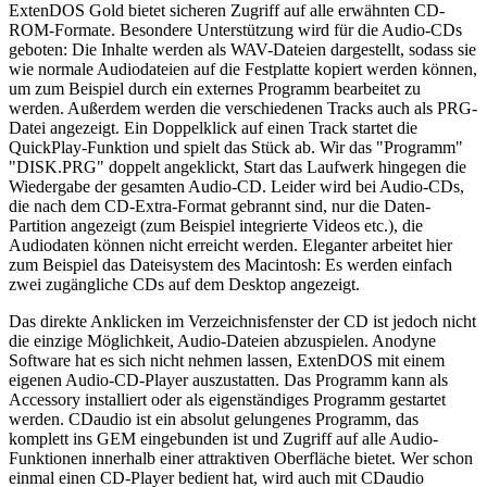
ExtenDOS Gold bietet sicheren Zugriff auf alle erwähnten CD-
ROM-Formate. Besondere Unterstützung wird für die Audio-CDs
geboten: Die Inhalte werden als WAV-Dateien dargestellt, sodass sie
wie normale Audiodateien auf die Festplatte kopiert werden können,
um zum Beispiel durch ein externes Programm bearbeitet zu
werden. Außerdem werden die verschiedenen Tracks auch als PRG-
Datei angezeigt. Ein Doppelklick auf einen Track startet die
QuickPlay-Funktion und spielt das Stück ab. Wir das "Programm"
"DISK.PRG" doppelt angeklickt, Start das Laufwerk hingegen die
Wiedergabe der gesamten Audio-CD. Leider wird bei Audio-CDs,
die nach dem CD-Extra-Format gebrannt sind, nur die Daten-
Partition angezeigt (zum Beispiel integrierte Videos etc.), die
Audiodaten können nicht erreicht werden. Eleganter arbeitet hier
zum Beispiel das Dateisystem des Macintosh: Es werden einfach
zwei zugängliche CDs auf dem Desktop angezeigt.
Das direkte Anklicken im Verzeichnisfenster der CD ist jedoch nicht
die einzige Möglichkeit, Audio-Dateien abzuspielen. Anodyne
Software hat es sich nicht nehmen lassen, ExtenDOS mit einem
eigenen Audio-CD-Player auszustatten. Das Programm kann als
Accessory installiert oder als eigenständiges Programm gestartet
werden. CDaudio ist ein absolut gelungenes Programm, das
komplett ins GEM eingebunden ist und Zugriff auf alle Audio-
Funktionen innerhalb einer attraktiven Oberfläche bietet. Wer schon
einmal einen CD-Player bedient hat, wird auch mit CDaudio