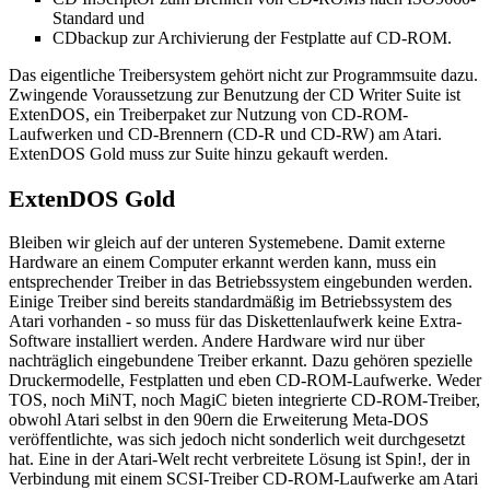
Standard und
CDbackup zur Archivierung der Festplatte auf CD-ROM.
Das eigentliche Treibersystem gehört nicht zur Programmsuite dazu.
Zwingende Voraussetzung zur Benutzung der CD Writer Suite ist
ExtenDOS, ein Treiberpaket zur Nutzung von CD-ROM-
Laufwerken und CD-Brennern (CD-R und CD-RW) am Atari.
ExtenDOS Gold muss zur Suite hinzu gekauft werden.
ExtenDOS Gold
Bleiben wir gleich auf der unteren Systemebene. Damit externe
Hardware an einem Computer erkannt werden kann, muss ein
entsprechender Treiber in das Betriebssystem eingebunden werden.
Einige Treiber sind bereits standardmäßig im Betriebssystem des
Atari vorhanden - so muss für das Diskettenlaufwerk keine Extra-
Software installiert werden. Andere Hardware wird nur über
nachträglich eingebundene Treiber erkannt. Dazu gehören spezielle
Druckermodelle, Festplatten und eben CD-ROM-Laufwerke. Weder
TOS, noch MiNT, noch MagiC bieten integrierte CD-ROM-Treiber,
obwohl Atari selbst in den 90ern die Erweiterung Meta-DOS
veröffentlichte, was sich jedoch nicht sonderlich weit durchgesetzt
hat. Eine in der Atari-Welt recht verbreitete Lösung ist Spin!, der in
Verbindung mit einem SCSI-Treiber CD-ROM-Laufwerke am Atari