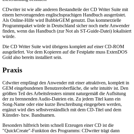
CDwriter ist wie alle anderen Bestandteile der CD Writer Suite mit
einem hervorragenden englischsprachigen Handbuch ausgerüstet.
Als Online-Hilfe wird BubbleGEM genutzt. Das kommerzielle
Programmpaket würde in Deutschland sicher noch mehr Anwender
finden, wenn das Handbuch (zur Not als ST-Guide-Datei) lokalisiert
würde.
Die CD Writer Suite wird übrigens komplett auf einer CD-ROM
ausgeliefert. Vor dem Kopieren auf die Festplatte muss ExtenDOS
Gold also bereits installiert sein.
Praxis
Cdwriter empfängt den Anwender mit einer attraktiven, komplett in
GEM eingebundenen Benutzeroberfläche, die sehr intuitiv ist. Den
größten Teil des Arbeitsfensters nimmt naturgemäß die Auflsitung
der zu brennenden Audio-Dateien ein. Zu jedem Titel kann ein
Song-Name oder eine kurze Beschreibung eingegeben werden,
ergänzt wird dies selbstverständlich mit dem CD-Titel und dem
Künstler- bzw. Bandnamen.
Besonders hilfreich beim schnell Erzeugen einer CD ist die
"QuickCreate"-Funktion des Programms: CDwriter trägt dann