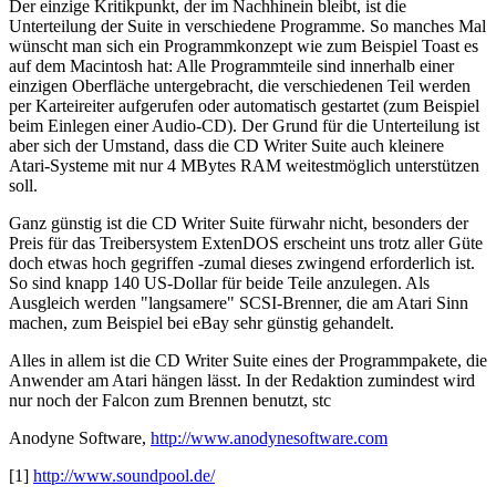
Der einzige Kritikpunkt, der im Nachhinein bleibt, ist die
Unterteilung der Suite in verschiedene Programme. So manches Mal
wünscht man sich ein Programmkonzept wie zum Beispiel Toast es
auf dem Macintosh hat: Alle Programmteile sind innerhalb einer
einzigen Oberfläche untergebracht, die verschiedenen Teil werden
per Karteireiter aufgerufen oder automatisch gestartet (zum Beispiel
beim Einlegen einer Audio-CD). Der Grund für die Unterteilung ist
aber sich der Umstand, dass die CD Writer Suite auch kleinere
Atari-Systeme mit nur 4 MBytes RAM weitestmöglich unterstützen
soll.
Ganz günstig ist die CD Writer Suite fürwahr nicht, besonders der
Preis für das Treibersystem ExtenDOS erscheint uns trotz aller Güte
doch etwas hoch gegriffen -zumal dieses zwingend erforderlich ist.
So sind knapp 140 US-Dollar für beide Teile anzulegen. Als
Ausgleich werden "langsamere" SCSI-Brenner, die am Atari Sinn
machen, zum Beispiel bei eBay sehr günstig gehandelt.
Alles in allem ist die CD Writer Suite eines der Programmpakete, die
Anwender am Atari hängen lässt. In der Redaktion zumindest wird
nur noch der Falcon zum Brennen benutzt, stc
Anodyne Software,
http://www.anodynesoftware.com
[1]
http://www.soundpool.de/