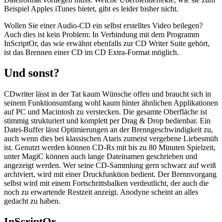
Beispiel Apples iTunes bietet, gibt es leider bisher nicht.
Wollen Sie einer Audio-CD ein selbst erstelltes Video beilegen?
Auch dies ist kein Problem: In Verbindung mit dem Programm
InScriptOr, das wie erwähnt ebenfalls zur CD Writer Suite gehört,
ist das Brennen einer CD im CD Extra-Format möglich.
Und sonst?
CDwriter lässt in der Tat kaum Wünsche offen und braucht sich in
seinem Funktionsumfang wohl kaum hinter ähnlichen Applikationen
auf PC und Macintosh zu verstecken. Die gesamte Oberfläche ist
stimmig strukturiert und komplett per Drag & Drop bedienbar. Ein
Datei-Buffer lässt Optimierungen an der Brenngeschwindigkeit zu,
auch wenn dies bei klassischen Ataris zumeist vergebene Liebesmüh
ist. Genutzt werden können CD-Rs mit bis zu 80 Minuten Spielzeit,
unter MagiC können auch lange Dateinamen geschrieben und
angezeigt werden. Wer seine CD-Sammlung gern schwarz auf weiß
archiviert, wird mit einer Druckfunktion bedient. Der Brennvorgang
selbst wird mit einem Fortschrittsbalken verdeutlicht, der auch die
noch zu erwartende Restzeit anzeigt. Anodyne scheint an alles
gedacht zu haben.
InScriptOr