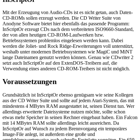
Mit der Erzeugung von Audio-CDs ist es nicht getan, auch Daten-
CD-ROMs sollen erzeugt werden. Die CD Writer Suite von
Anodyne Software bietet hier ebenfalls das passende Programm:
InScriptOr erzeugt CDs nach dem verbreiteten ISO9660-Standard,
der von allen heutigen CD-ROM-Laufwerken bzw.
Betriebssystemen problemlos eingelesen werden kann. Dabei
werden die Joliet- und Rock Ridge-Erweiterungen voll unterstützt,
weshalb unter modernen Betriebssystemen wie MagiC und MiNT
lange Dateinamen genutzt werden können. Genau wie CDwriter 2
setzt auch InScriptOr auf den ExtenDOS-Treibern auf, die
Verwendung eines anderen CD-ROM-Treibers ist nicht möglich.
Voraussetzungen
Grundsätzlich ist InScriptOr ebenso genügsam wie seine Kollegen
aus der CD Writer Suite und sollte auf jedem Atari-System, das mit
mindestens 4 MBytes RAM ausgestattet ist, seinen Dienst tun. Wer
allerdings erweiterte Dateisysteme nutzen möchte, sollte schon
etwas mehr Speicher in seinen Rechner eingebaut haben. Ein Falcon
mit 14 MBytes RAM sollte allerdings leicht ausreichen. Da
InScriptOr auf Wunsch zu jedem Brennvorgang ein temporäres
Image-File anlegt, ist außerdem eine große und
empfehlenswerterweise auch schnelle Festplatte vonnöten. Ein 650