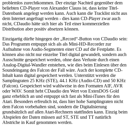
problemlos zurechtkommen. Der einzige Nachteil gegenüber dem
beliebten CD-Player von Alexander Clauss ist, dass keine Titel-
Datenbank angelegt werden kann. Auch kann die Tracklist nicht aus
dem Internet angefragt werden - dies kann CD-Player zwar auch
nicht, CDaudio hätte sich hier als Teil einer kommerziellen
Distribution aber positiv absetzen können.
Einzigartig dürfte hingegen der „Record“-Button von CDaudio sein:
Das Programm entpuppt sich als als Mini-HD-Recorder zur
Aufnahme von Audio-Segmenten einer CD auf die Festplatte. Es
können also nicht nur einzelne Titel digital gewandelt, sondern auch
Ausschnitte gespeichert werden, ohne dass Verluste durch einen
Analog-Digital-Wandler entstehen, wie dies beim Einlesen über den
Soundeingang des Falcon der Fall wäre. Auch der komplette CD-
Inhalt kann digital gespeichert werden. Unterstützt werden die
Samplingraten 25 KHz (STE), 44.1 KHz (Audio-CD) und 50 KHz
(Falcon). Gespeichert wird wahlweise in den Formaten AIF, AVR
oder WAV. Somit hebt CDaudio den Wert von ExtenDOS Gold
ganz erheblich an und entpuppt sich fast als Mini-iTunes für den
Atari. Besonders erfreulich ist, dass hier hohe Samplingraten nicht
dem Falcon vorbehalten sind, sondern die Digitalisierung
grundsätzlich auf allen Atari-Rechnern stattfinden kann. Einzig beim
Abspielen der Daten müssen auf ST, STE und TT natürlich
Abstriche in Kauf genommen werden.