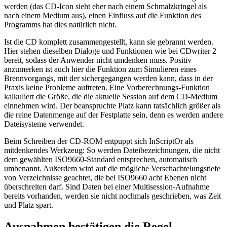
werden (das CD-Icon sieht eher nach einem Schmalzkringel als
nach einem Medium aus), einen Einfluss auf die Funktion des
Programms hat dies natürlich nicht.
Ist die CD komplett zusammengestellt, kann sie gebrannt werden.
Hier stehen dieselben Dialoge und Funktionen wie bei CDwriter 2
bereit, sodass der Anwender nicht umdenken muss. Positiv
anzumerken ist auch hier die Funktion zum Simulieren eines
Brennvorgangs, mit der sichergegangen werden kann, dass in der
Praxis keine Probleme auftreten. Eine Vorberechnungs-Funktion
kalkuliert die Größe, die die aktuelle Session auf dem CD-Medium
einnehmen wird. Der beanspruchte Platz kann tatsächlich größer als
die reine Datenmenge auf der Festplatte sein, denn es werden andere
Dateisysteme verwendet.
Beim Schreiben der CD-ROM entpuppt sich InScriptOr als
mitdenkendes Werkzeug: So werden Dateibezeichnungen, die nicht
dem gewählten ISO9660-Standard entsprechen, automatisch
umbenannt. Außerdem wird auf die mögliche Verschachtelungstiefe
von Verzeichnisse geachtet, die bei ISO9660 acht Ebenen nicht
überschreiten darf. Sind Daten bei einer Multisession-Aufnahme
bereits vorhanden, werden sie nicht nochmals geschrieben, was Zeit
und Platz spart.
Ausnahmen bestätigen die Regel