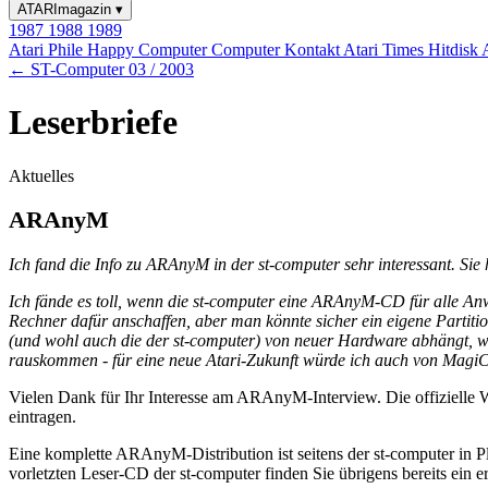
ATARImagazin
▾
1987
1988
1989
Atari Phile
Happy Computer
Computer Kontakt
Atari Times
Hitdisk
← ST-Computer 03 / 2003
Leserbriefe
Aktuelles
ARAnyM
Ich fand die Info zu ARAnyM in der st-computer sehr interessant. Sie h
Ich fände es toll, wenn die st-computer eine ARAnyM-CD für alle Anw
Rechner dafür anschaffen, aber man könnte sicher ein eigene Partit
(und wohl auch die der st-computer) von neuer Hardware abhängt, wä
rauskommen - für eine neue Atari-Zukunft würde ich auch von MagiC a
Vielen Dank für Ihr Interesse am ARAnyM-Interview. Die offizielle W
eintragen.
Eine komplette ARAnyM-Distribution ist seitens der st-computer in
vorletzten Leser-CD der st-computer finden Sie übrigens bereits ein ers