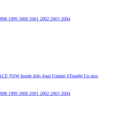
1998
1999
2000
2001
2002
2003
2004
ACE NSW Inside Info
Atari Update
STraight Up
atos
1998
1999
2000
2001
2002
2003
2004