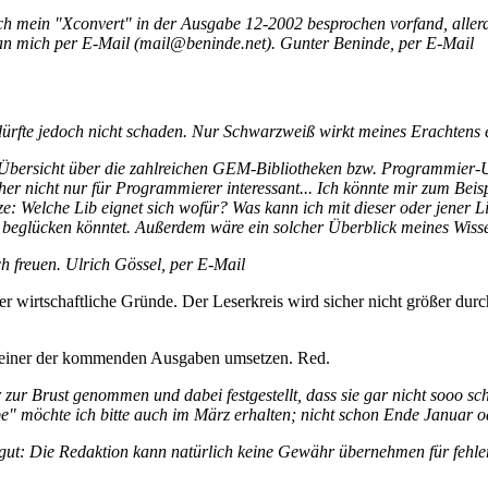
ch mein "Xconvert" in der Ausgabe 12-2002 besprochen vorfand, allerdi
 man mich per E-Mail (mail@beninde.net). Gunter Beninde, per E-Mail
ürfte jedoch nicht schaden. Nur Schwarzweiß wirkt meines Erachtens et
 Übersicht über die zahlreichen GEM-Bibliotheken bzw. Programmier
r nicht nur für Programmierer interessant... Ich könnte mir zum Beisp
e: Welche Lib eignet sich wofür? Was kann ich mit dieser oder jener Li
t beglücken könntet. Außerdem wäre ein solcher Überblick meines Wisse
ich freuen. Ulrich Gössel, per E-Mail
der wirtschaftliche Gründe. Der Leserkreis wird sicher nicht größer d
n einer der kommenden Ausgaben umsetzen. Red.
 zur Brust genommen und dabei festgestellt, dass sie gar nicht sooo schl
e" möchte ich bitte auch im März erhalten; nicht schon Ende Januar od
Na gut: Die Redaktion kann natürlich keine Gewähr übernehmen für fehl