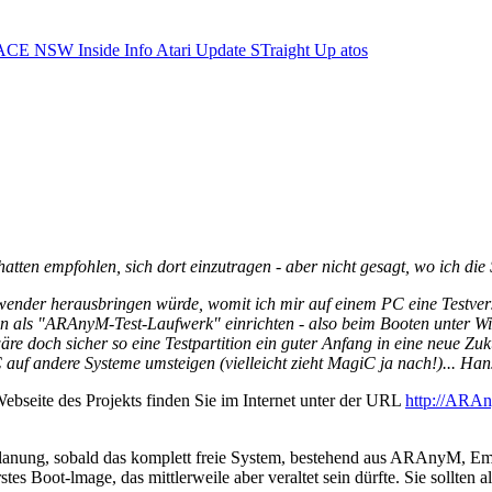
ACE NSW Inside Info
Atari Update
STraight Up
atos
atten empfohlen, sich dort einzutragen - aber nicht gesagt, wo ich die S
ender herausbringen würde, womit ich mir auf einem PC eine Testversi
ion als "ARAnyM-Test-Laufwerk" einrichten - also beim Booten unter 
re doch sicher so eine Testpartition ein guter Anfang in eine neue Z
uf andere Systeme umsteigen (vielleicht zieht MagiC ja nach!)... Han
ebseite des Projekts finden Sie im Internet unter der URL
http://ARAn
 Planung, sobald das komplett freie System, bestehend aus ARAnyM, 
tes Boot-lmage, das mittlerweile aber veraltet sein dürfte. Sie sollten 