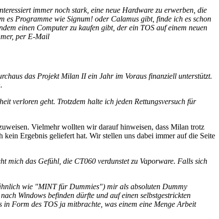
nteressiert immer noch stark, eine neue Hardware zu erwerben, die
dem es Programme wie Signum! oder Calamus gibt, finde ich es schon
mandem einen Computer zu kaufen gibt, der ein TOS auf einem neuen
hmer, per E-Mail
haus das Projekt Milan II ein Jahr im Voraus finanziell unterstützt.
.
eit verloren geht. Trotzdem halte ich jeden Rettungsversuch für
zuweisen. Vielmehr wollten wir darauf hinweisen, dass Milan trotz
kein Ergebnis geliefert hat. Wir stellen uns dabei immer auf die Seite
t mich das Gefühl, die CT060 verdunstet zu Vaporware. Falls sich
he (ähnlich wie "MINT für Dummies") mir als absoluten Dummy
nach Windows befinden dürfte und auf einen selbstgestrickten
 in Form des TOS ja mitbrachte, was einem eine Menge Arbeit