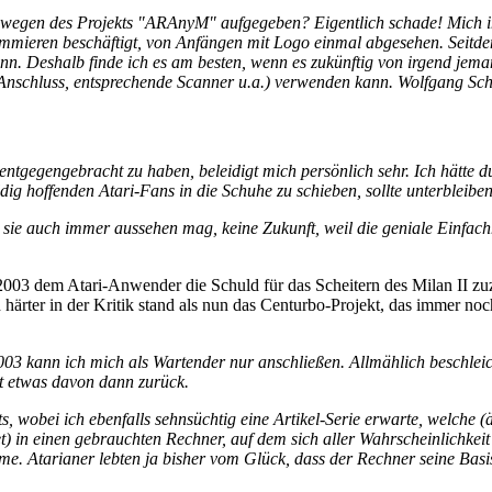
ch wegen des Projekts "ARAnyM" aufgegeben? Eigentlich schade! Mich i
grammieren beschäftigt, von Anfängen mit Logo einmal abgesehen. Seit
ann. Deshalb finde ich es am besten, wenn es zukünftig von irgend je
-Anschluss, entsprechende Scanner u.a.) verwenden kann. Wolfgang Sc
gegengebracht zu haben, beleidigt mich persönlich sehr. Ich hätte durc
ig hoffenden Atari-Fans in die Schuhe zu schieben, sollte unterbleiben
sie auch immer aussehen mag, keine Zukunft, weil die geniale Einfachh
 2003 dem Atari-Anwender die Schuld für das Scheitern des Milan II zu
ärter in der Kritik stand als nun das Centurbo-Projekt, das immer noch 
3 kann ich mich als Wartender nur anschließen. Allmählich beschleich
ht etwas davon dann zurück.
ts, wobei ich ebenfalls sehnsüchtig eine Artikel-Serie erwarte, welc
in einen gebrauchten Rechner, auf dem sich aller Wahrscheinlichkeit 
tarianer lebten ja bisher vom Glück, dass der Rechner seine Basis