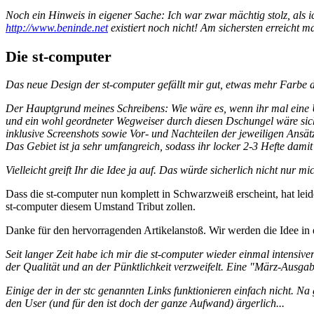
Noch ein Hinweis in eigener Sache: Ich war zwar mächtig stolz, als i
http://www.beninde.net
existiert noch nicht! Am sichersten erreicht
Die st-computer
Das neue Design der st-computer gefällt mir gut, etwas mehr Farbe d
Der Hauptgrund meines Schreibens: Wie wäre es, wenn ihr mal eine
und ein wohl geordneter Wegweiser durch diesen Dschungel wäre siche
inklusive Screenshots sowie Vor- und Nachteilen der jeweiligen Ansätz
Das Gebiet ist ja sehr umfangreich, sodass ihr locker 2-3 Hefte dami
Vielleicht greift Ihr die Idee ja auf. Das würde sicherlich nicht nur m
Dass die st-computer nun komplett in Schwarzweiß erscheint, hat lei
st-computer diesem Umstand Tribut zollen.
Danke für den hervorragenden Artikelanstoß. Wir werden die Idee i
Seit langer Zeit habe ich mir die st-computer wieder einmal intensiver
der Qualität und an der Pünktlichkeit verzweifelt. Eine "März-Ausgab
Einige der in der stc genannten Links funktionieren einfach nicht. 
den User (und für den ist doch der ganze Aufwand) ärgerlich...