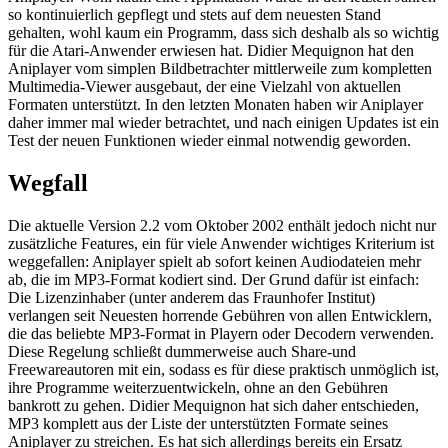
so kontinuierlich gepflegt und stets auf dem neuesten Stand
gehalten, wohl kaum ein Programm, dass sich deshalb als so wichtig
für die Atari-Anwender erwiesen hat. Didier Mequignon hat den
Aniplayer vom simplen Bildbetrachter mittlerweile zum kompletten
Multimedia-Viewer ausgebaut, der eine Vielzahl von aktuellen
Formaten unterstützt. In den letzten Monaten haben wir Aniplayer
daher immer mal wieder betrachtet, und nach einigen Updates ist ein
Test der neuen Funktionen wieder einmal notwendig geworden.
Wegfall
Die aktuelle Version 2.2 vom Oktober 2002 enthält jedoch nicht nur
zusätzliche Features, ein für viele Anwender wichtiges Kriterium ist
weggefallen: Aniplayer spielt ab sofort keinen Audiodateien mehr
ab, die im MP3-Format kodiert sind. Der Grund dafür ist einfach:
Die Lizenzinhaber (unter anderem das Fraunhofer Institut)
verlangen seit Neuesten horrende Gebühren von allen Entwicklern,
die das beliebte MP3-Format in Playern oder Decodern verwenden.
Diese Regelung schließt dummerweise auch Share-und
Freewareautoren mit ein, sodass es für diese praktisch unmöglich ist,
ihre Programme weiterzuentwickeln, ohne an den Gebühren
bankrott zu gehen. Didier Mequignon hat sich daher entschieden,
MP3 komplett aus der Liste der unterstützten Formate seines
Aniplayer zu streichen. Es hat sich allerdings bereits ein Ersatz