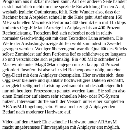
Programm aus nutzbar machen kann. Auf der anderen Seite handelt
es sich natürlich nicht um eine spezielle Entwicklung für den Atari,
weshalb jegliche Optimierung fehlt. Kein Wunder also, dass der
Rechner beim Abspielen schnell in die Knie geht: Auf einem 160
MHz schnellen Macintosh Performa 5400 benutzt ein mit 115 kbps
kodiertes Ogg-File laut Anzeige in Aniplayer bis zu 400 Prozent
Rechenleistung. Trotzdem ließ sich nebenbei noch in relativ
normaler Geschwindigkeit mit dem Texteditor Luna arbeiten. Die
Werte der Auslastungsanzeige dürfen wohl zumindest in Zweifel
gezogen werden. Weniger überzeugend war die Qualität des Stücks
selbst: Zumindest auf dem Performa lief es schlichtweg zu langsam
ab und verschluckte sich regelmäßig. Ein 400 MHz schneller G4-
Mac wurde unter MagiCMac dagegen nur zu knapp 50 Prozent
gefordert. Insofern ist also sehr viel Rechenpower nötig, um eine
Ogg-Datei mit dem Aniplayer abzuspielen. Hier erweist sich, dass
Ogg zwar kleinere und qualitativ hochwertigere Dateien erschafft,
aber gleichzeitig mehr Leistung verbraucht und deshalb eigentlich
nur mit heutigen Prozessoren genutzt werden kann. Sie sollten also
einen Emulator auf einem sehr schnellen Mac- oder PC-System
nutzen. Interessant dürfte auch der Versuch unter einer kompletten
ARAnyM-Umgebung sein. Einmal mehr zeigt Aniplayer den
Bedarf nach moderner Hardware auf.
Video auf dem Atari: Eine schnelle Hardware unter ARAnyM
macht ungebremstes Filmvergnügen mit Aniplayer erst möglich.