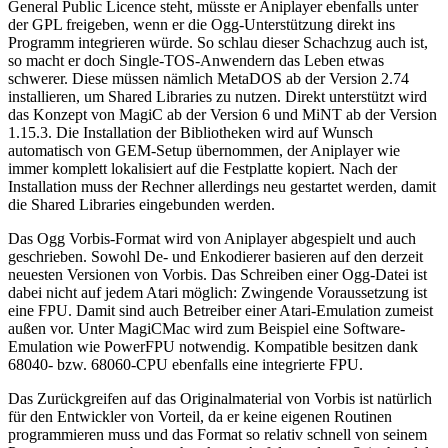
General Public Licence steht, müsste er Aniplayer ebenfalls unter
der GPL freigeben, wenn er die Ogg-Unterstützung direkt ins
Programm integrieren würde. So schlau dieser Schachzug auch ist,
so macht er doch Single-TOS-Anwendern das Leben etwas
schwerer. Diese müssen nämlich MetaDOS ab der Version 2.74
installieren, um Shared Libraries zu nutzen. Direkt unterstützt wird
das Konzept von MagiC ab der Version 6 und MiNT ab der Version
1.15.3. Die Installation der Bibliotheken wird auf Wunsch
automatisch von GEM-Setup übernommen, der Aniplayer wie
immer komplett lokalisiert auf die Festplatte kopiert. Nach der
Installation muss der Rechner allerdings neu gestartet werden, damit
die Shared Libraries eingebunden werden.
Das Ogg Vorbis-Format wird von Aniplayer abgespielt und auch
geschrieben. Sowohl De- und Enkodierer basieren auf den derzeit
neuesten Versionen von Vorbis. Das Schreiben einer Ogg-Datei ist
dabei nicht auf jedem Atari möglich: Zwingende Voraussetzung ist
eine FPU. Damit sind auch Betreiber einer Atari-Emulation zumeist
außen vor. Unter MagiCMac wird zum Beispiel eine Software-
Emulation wie PowerFPU notwendig. Kompatible besitzen dank
68040- bzw. 68060-CPU ebenfalls eine integrierte FPU.
Das Zurückgreifen auf das Originalmaterial von Vorbis ist natürlich
für den Entwickler von Vorteil, da er keine eigenen Routinen
programmieren muss und das Format so relativ schnell von seinem