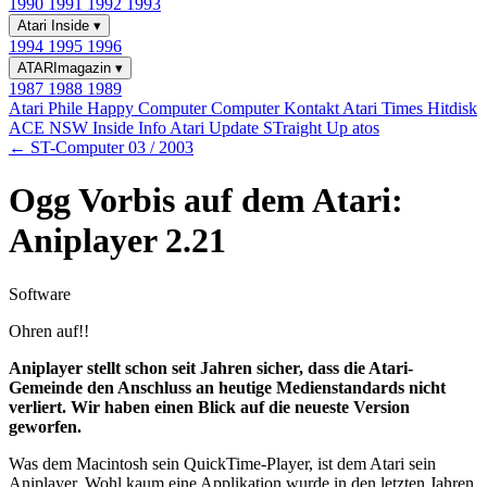
1990
1991
1992
1993
Atari Inside
▾
1994
1995
1996
ATARImagazin
▾
1987
1988
1989
Atari Phile
Happy Computer
Computer Kontakt
Atari Times
Hitdisk
ACE NSW Inside Info
Atari Update
STraight Up
atos
← ST-Computer 03 / 2003
Ogg Vorbis auf dem Atari:
Aniplayer 2.21
Software
Ohren auf!!
Aniplayer stellt schon seit Jahren sicher, dass die Atari-
Gemeinde den Anschluss an heutige Medienstandards nicht
verliert. Wir haben einen Blick auf die neueste Version
geworfen.
Was dem Macintosh sein QuickTime-Player, ist dem Atari sein
Aniplayer. Wohl kaum eine Applikation wurde in den letzten Jahren