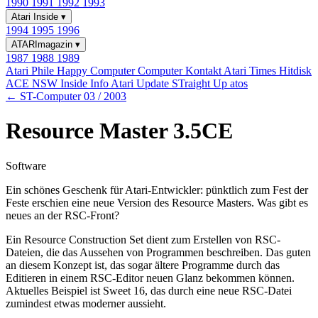
1990
1991
1992
1993
Atari Inside
▾
1994
1995
1996
ATARImagazin
▾
1987
1988
1989
Atari Phile
Happy Computer
Computer Kontakt
Atari Times
Hitdisk
ACE NSW Inside Info
Atari Update
STraight Up
atos
← ST-Computer 03 / 2003
Resource Master 3.5CE
Software
Ein schönes Geschenk für Atari-Entwickler: pünktlich zum Fest der
Feste erschien eine neue Version des Resource Masters. Was gibt es
neues an der RSC-Front?
Ein Resource Construction Set dient zum Erstellen von RSC-
Dateien, die das Aussehen von Programmen beschreiben. Das guten
an diesem Konzept ist, das sogar ältere Programme durch das
Editieren in einem RSC-Editor neuen Glanz bekommen können.
Aktuelles Beispiel ist Sweet 16, das durch eine neue RSC-Datei
zumindest etwas moderner aussieht.