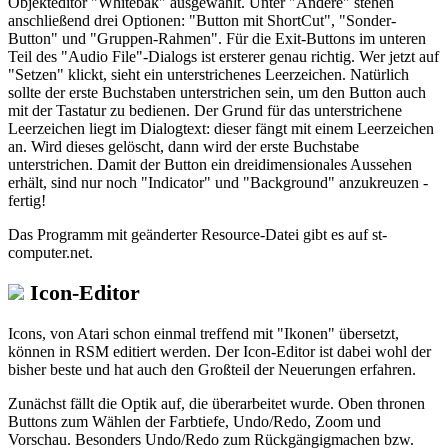
Objekteditor "Whitebak" ausgewählt. Unter "Andere" stehen
anschließend drei Optionen: "Button mit ShortCut", "Sonder-
Button" und "Gruppen-Rahmen". Für die Exit-Buttons im unteren
Teil des "Audio File"-Dialogs ist ersterer genau richtig. Wer jetzt auf
"Setzen" klickt, sieht ein unterstrichenes Leerzeichen. Natürlich
sollte der erste Buchstaben unterstrichen sein, um den Button auch
mit der Tastatur zu bedienen. Der Grund für das unterstrichene
Leerzeichen liegt im Dialogtext: dieser fängt mit einem Leerzeichen
an. Wird dieses gelöscht, dann wird der erste Buchstabe
unterstrichen. Damit der Button ein dreidimensionales Aussehen
erhält, sind nur noch "Indicator" und "Background" anzukreuzen -
fertig!
Das Programm mit geänderter Resource-Datei gibt es auf st-
computer.net.
Icon-Editor
Icons, von Atari schon einmal treffend mit "Ikonen" übersetzt,
können in RSM editiert werden. Der Icon-Editor ist dabei wohl der
bisher beste und hat auch den Großteil der Neuerungen erfahren.
Zunächst fällt die Optik auf, die überarbeitet wurde. Oben thronen
Buttons zum Wählen der Farbtiefe, Undo/Redo, Zoom und
Vorschau. Besonders Undo/Redo zum Rückgängigmachen bzw.