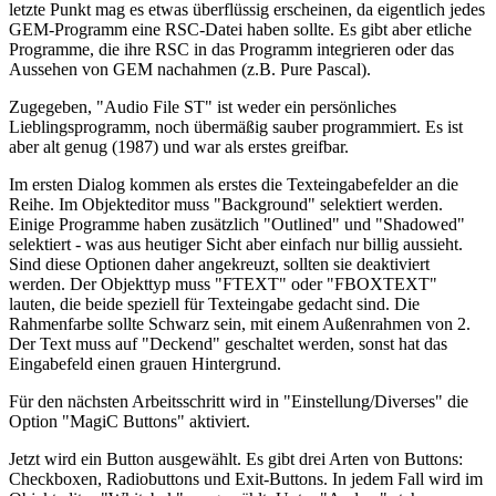
letzte Punkt mag es etwas überflüssig erscheinen, da eigentlich jedes
GEM-Programm eine RSC-Datei haben sollte. Es gibt aber etliche
Programme, die ihre RSC in das Programm integrieren oder das
Aussehen von GEM nachahmen (z.B. Pure Pascal).
Zugegeben, "Audio File ST" ist weder ein persönliches
Lieblingsprogramm, noch übermäßig sauber programmiert. Es ist
aber alt genug (1987) und war als erstes greifbar.
Im ersten Dialog kommen als erstes die Texteingabefelder an die
Reihe. Im Objekteditor muss "Background" selektiert werden.
Einige Programme haben zusätzlich "Outlined" und "Shadowed"
selektiert - was aus heutiger Sicht aber einfach nur billig aussieht.
Sind diese Optionen daher angekreuzt, sollten sie deaktiviert
werden. Der Objekttyp muss "FTEXT" oder "FBOXTEXT"
lauten, die beide speziell für Texteingabe gedacht sind. Die
Rahmenfarbe sollte Schwarz sein, mit einem Außenrahmen von 2.
Der Text muss auf "Deckend" geschaltet werden, sonst hat das
Eingabefeld einen grauen Hintergrund.
Für den nächsten Arbeitsschritt wird in "Einstellung/Diverses" die
Option "MagiC Buttons" aktiviert.
Jetzt wird ein Button ausgewählt. Es gibt drei Arten von Buttons:
Checkboxen, Radiobuttons und Exit-Buttons. In jedem Fall wird im