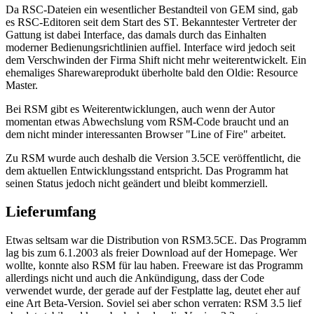
Da RSC-Dateien ein wesentlicher Bestandteil von GEM sind, gab
es RSC-Editoren seit dem Start des ST. Bekanntester Vertreter der
Gattung ist dabei Interface, das damals durch das Einhalten
moderner Bedienungsrichtlinien auffiel. Interface wird jedoch seit
dem Verschwinden der Firma Shift nicht mehr weiterentwickelt. Ein
ehemaliges Sharewareprodukt überholte bald den Oldie: Resource
Master.
Bei RSM gibt es Weiterentwicklungen, auch wenn der Autor
momentan etwas Abwechslung vom RSM-Code braucht und an
dem nicht minder interessanten Browser "Line of Fire" arbeitet.
Zu RSM wurde auch deshalb die Version 3.5CE veröffentlicht, die
dem aktuellen Entwicklungsstand entspricht. Das Programm hat
seinen Status jedoch nicht geändert und bleibt kommerziell.
Lieferumfang
Etwas seltsam war die Distribution von RSM3.5CE. Das Programm
lag bis zum 6.1.2003 als freier Download auf der Homepage. Wer
wollte, konnte also RSM für lau haben. Freeware ist das Programm
allerdings nicht und auch die Ankündigung, dass der Code
verwendet wurde, der gerade auf der Festplatte lag, deutet eher auf
eine Art Beta-Version. Soviel sei aber schon verraten: RSM 3.5 lief