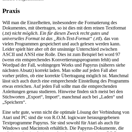
Praxis
Will man die Einzelheiten, insbesondere die Formatierung des
Dokumentes, mit übertragen, so ist dies mit dem reinen Textformat
(
.txt) nicht möglich. Ein für diesen Zweck recht gutes und
universelles Format ist das „Rich-Text-Format“ (
.rtf). das von
vielen Programmen gespeichert und auch gelesen werden kann.
Leider spielt hier aber oft der unsinnige Unterschied zwischen
ASCII und ANSI eine Rolle. Dies ist zum Beispiel bei word 97
(wenn ein entsprechendes Konvertierungsprogramm fehlt) und
Wordpad der Fall, wohingegen Works und Papyrus (näheres siehe
nächsten Absatz) korrekt laden. Man sollte auf jeden Fall aber
vorher prüfen, ob eine korrekte Übertragung möglich ist. Manchmal
lässt sich auch durch eine entsprechende Einstellung des Programms
etwas erreichen. Auf jeden Fall sollte man die entsprechenden
Anleitungen genau studieren. Hinweise finden sich meist bei den
Stichworten „Export“, Import“, manchmal auch bei „Laden“ und
„Speichern“.
Eine sehr gute, wenn nicht die optimale Lösung der Verbindung von
Atari und PC sind die von R.O.M. logicware herausgegebenen
Textprogramme Papyrus. Sie sind sowohl für Atari als auch für
Windows und Macintosh erhältlich. Die Papyrus-Dokumente, die