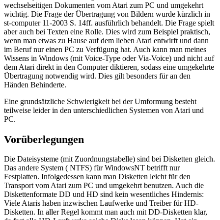
wechselseitigen Dokumenten vom Atari zum PC und umgekehrt
wichtig. Die Frage der Übertragung von Bildern wurde kürzlich in
st-computer 11-2003 S. 14ff. ausführlich behandelt. Die Frage spielt
aber auch bei Texten eine Rolle. Dies wird zum Beispiel praktisch,
wenn man etwas zu Hause auf dem lieben Atari entwirft und dann
im Beruf nur einen PC zu Verfügung hat. Auch kann man meines
Wissens in Windows (mit Voice-Type oder Via-Voice) und nicht auf
dem Atari direkt in den Computer diktieren, sodass eine umgekehrte
Übertragung notwendig wird. Dies gilt besonders für an den
Händen Behinderte.
Eine grundsätzliche Schwierigkeit bei der Umformung besteht
teilweise leider in den unterschiedlichen Systemen von Atari und
PC.
Vorüberlegungen
Die Dateisysteme (mit Zuordnungstabelle) sind bei Disketten gleich.
Das andere System ( NTFS) für WindowsNT betrifft nur
Festplatten. Infolgedessen kann man Disketten leicht für den
Transport vom Atari zum PC und umgekehrt benutzen. Auch die
Diskettenformate DD und HD sind kein wesentliches Hindernis:
Viele Ataris haben inzwischen Laufwerke und Treiber für HD-
Disketten. In aller Regel kommt man auch mit DD-Disketten klar,