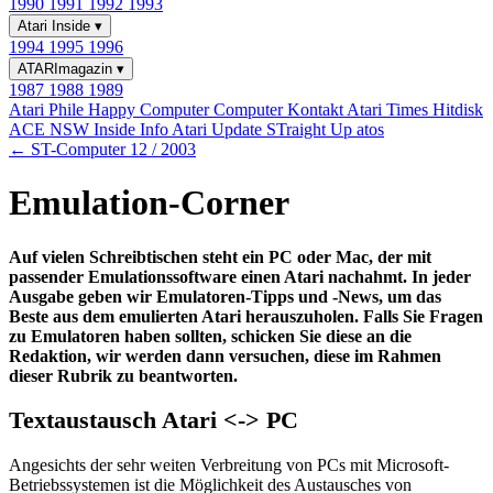
1990
1991
1992
1993
Atari Inside
▾
1994
1995
1996
ATARImagazin
▾
1987
1988
1989
Atari Phile
Happy Computer
Computer Kontakt
Atari Times
Hitdisk
ACE NSW Inside Info
Atari Update
STraight Up
atos
← ST-Computer 12 / 2003
Emulation-Corner
Auf vielen Schreibtischen steht ein PC oder Mac, der mit
passender Emulationssoftware einen Atari nachahmt. In jeder
Ausgabe geben wir Emulatoren-Tipps und -News, um das
Beste aus dem emulierten Atari herauszuholen. Falls Sie Fragen
zu Emulatoren haben sollten, schicken Sie diese an die
Redaktion, wir werden dann versuchen, diese im Rahmen
dieser Rubrik zu beantworten.
Textaustausch Atari <-> PC
Angesichts der sehr weiten Verbreitung von PCs mit Microsoft-
Betriebssystemen ist die Möglichkeit des Austausches von