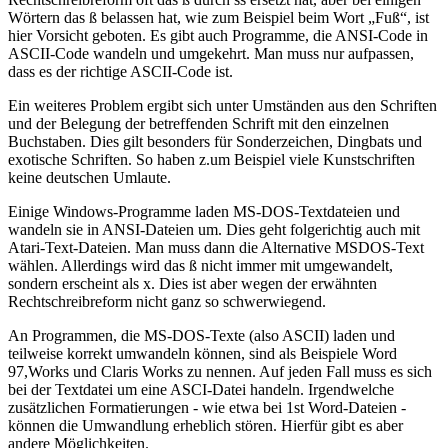
Wörtern das ß belassen hat, wie zum Beispiel beim Wort „Fuß“, ist
hier Vorsicht geboten. Es gibt auch Programme, die ANSI-Code in
ASCII-Code wandeln und umgekehrt. Man muss nur aufpassen,
dass es der richtige ASCII-Code ist.
Ein weiteres Problem ergibt sich unter Umständen aus den Schriften
und der Belegung der betreffenden Schrift mit den einzelnen
Buchstaben. Dies gilt besonders für Sonderzeichen, Dingbats und
exotische Schriften. So haben z.um Beispiel viele Kunstschriften
keine deutschen Umlaute.
Einige Windows-Programme laden MS-DOS-Textdateien und
wandeln sie in ANSI-Dateien um. Dies geht folgerichtig auch mit
Atari-Text-Dateien. Man muss dann die Alternative MSDOS-Text
wählen. Allerdings wird das ß nicht immer mit umgewandelt,
sondern erscheint als x. Dies ist aber wegen der erwähnten
Rechtschreibreform nicht ganz so schwerwiegend.
An Programmen, die MS-DOS-Texte (also ASCII) laden und
teilweise korrekt umwandeln können, sind als Beispiele Word
97,Works und Claris Works zu nennen. Auf jeden Fall muss es sich
bei der Textdatei um eine ASCI-Datei handeln. Irgendwelche
zusätzlichen Formatierungen - wie etwa bei 1st Word-Dateien -
können die Umwandlung erheblich stören. Hierfür gibt es aber
andere Möglichkeiten.