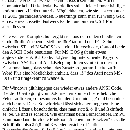
da fast alle HD-Laufwerke solche Disks lesen können. Hat ein
Computer kein Diskettenlaufwerk dies soll ja leider immer häufiger
vorkommen - bleiben nur die Möglichkeiten, wie sie in stcomputer
11-2003 geschildert werden. Neuerdings kann man für wenig Geld
ein externes Diskettenlaufwerk kaufen und an den USB-Port
anschliessen.
Eine weitere Komplikation ergibt sich aus dem unterschiedlichen
Code für die Zeichendarstellung für Atari und den PC. Schon
zwischen ST und MS-DOS bestanden Unterschiede, obwohl beide
den ASCII-Code benutzten. Für MS-DOS galt ein etwas
abgewandelter ASCI-Code. Folgerichtig unterscheidet Papyrus
zwischen ASCII- und Atari-Belegung. Interessant ist in diesem
Zusammenhang, dass schon das Zusatzprogramm 1stxtra zu 1st
Word Plus eine Möglichkeit enthielt, dass „ß“ des Atari nach MS-
DOS und umgekehrt zu wandeln.
Für Windows gilt hingegen der wieder etwas andere ANSI-Code.
Bei der Übertragung von Dokumenten können hier erhebliche
Fehler auftreten, so besonders bei den Umlauten „,? und besonders
auch beim ß. Diese Schwierigkeit lässt sich aber umgehen. Eine
einfache Lösung besteht darin, dass man statt ä, ö, ü und ß einfach
ae, oe, ue und ss schreibt, wie einstmals beim Fernschreiber. Im PC
kann man dann durch die Funktion „Suchen und Ersetzen“ das alte
Schriftbild, also ä,ö,ü und ß wiederherstellen. Da die
Rechtschreibreform oft das ß durch ss ersetzt hat, aber bei einigen