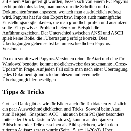
auf einem Atari gefertigt wurden, lassen sich von einem PC-Papyrus
recht problemlos laden, man muss nur die Schriften und das
Dokumentenformat anpassen, wonach man ausdrücklich gefragt
wird. Papyrus hat für den Export bzw. Import auch mannigfache
Einstellungsmöglichkeiten, die man gründlich prüfen und ausnützen
sollte. Ein gewisses Problem bieten zum Beispiel die
Anführungszeichen. Der Unterschied zwischen ANSI und ASCII
spielt keine Rolle, die „Übertragung erfolgt korrekt. Dies
Übertragungen gehen selbst bei unterschiedlichen Papyrus-
Versionen.
Da man somit zwei Papyrus-Versionen (eine für Atari und eine für
Windows) benötigt, kommt möglicherweise das sogenannte „Cross-
Update“ in Frage. Auf jeden Fall sollte man nach einer Übertragung
jedes Dokument gründlich durchlesen und eventuelle
Übertragungfehler beseitigen.
Tipps & Tricks
Gott sei Dank gibt es wie für Bilder auch für Textdateien zusätzlich
ein paar Ausweichmöglichkeiten und Tricks. Sowohl beim Atari,
zum Beispiel „Snapshot. ACC“, als auch beim PC (hier besonders
mittels der Druck-Taste in Windows), kann man den ganzen
Bildschirm oder Teile desselben als Bild speichern, wie in dem
zitierten Aufsatz gesagt wurde (Seite 15, stc 11-20o3). Über