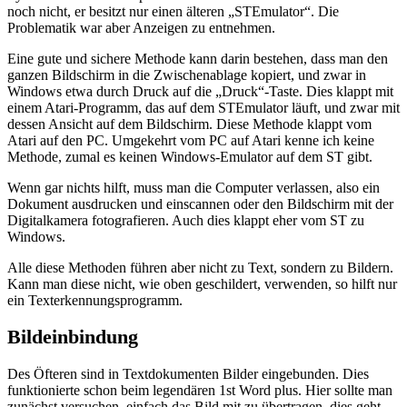
noch nicht, er besitzt nur einen älteren „STEmulator“. Die
Problematik war aber Anzeigen zu entnehmen.
Eine gute und sichere Methode kann darin bestehen, dass man den
ganzen Bildschirm in die Zwischenablage kopiert, und zwar in
Windows etwa durch Druck auf die „Druck“-Taste. Dies klappt mit
einem Atari-Programm, das auf dem STEmulator läuft, und zwar mit
dessen Ansicht auf dem Bildschirm. Diese Methode klappt vom
Atari auf den PC. Umgekehrt vom PC auf Atari kenne ich keine
Methode, zumal es keinen Windows-Emulator auf dem ST gibt.
Wenn gar nichts hilft, muss man die Computer verlassen, also ein
Dokument ausdrucken und einscannen oder den Bildschirm mit der
Digitalkamera fotografieren. Auch dies klappt eher vom ST zu
Windows.
Alle diese Methoden führen aber nicht zu Text, sondern zu Bildern.
Kann man diese nicht, wie oben geschildert, verwenden, so hilft nur
ein Texterkennungsprogramm.
Bildeinbindung
Des Öfteren sind in Textdokumenten Bilder eingebunden. Dies
funktionierte schon beim legendären 1st Word plus. Hier sollte man
zunächst versuchen, einfach das Bild mit zu übertragen, dies geht