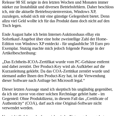
Release 98 SE neigte in den letzten Wochen und Monaten immer
stärker zur Instabilität und diversen Betriebsfehlern. Daher beschloss
ich, mir die aktuelle Betriebssystemversion, Windows XP,
zuzulegen, sobald sich mir eine günstige Gelegenheit bietet. Denn
allzu viel Geld wollte ich für das Produkt dann doch nicht auf den
Tisch legen.
Ende August habe ich beim Internet-Auktionshaus eBay ein
Sofortkauf-Angebot über eine hohe zweistellige Zahl der Home-
Edition von Windows XP entdeckt - für unglaubliche 59 Euro pro
Exemplar. Stutzig machte mich jedoch folgende Passage in der
Artikelbeschreibung:
„Das Echtheits-ICOA-Zertifikat wurde vom PC-Gehäuse entfernt
und dabei zerstört. Der Product-Key wird als Aufkleber auf die
Kurzanleitung geklebt. Da das COA-Zertitikat zerstört wurde und
niemand außer Ihnen den Product-Key hat, ist die Verwendung
dieser Software nach Anfrage bei Microsoft legal.“
Dieser letzten Aussage stand ich skeptisch bis ungläubig gegenüber,
da ich nie zuvor von einer solchen Rechtslage gehört hatte - im
Gegenteil: Ohne Produktlizenz, in diesem Fall das „Certificate of
Authenticity“ (COA), darf auch eine Original-Software nicht
verwendet werden.