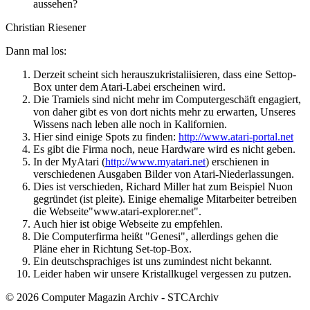
aussehen?
Christian Riesener
Dann mal los:
Derzeit scheint sich herauszukristaliisieren, dass eine Settop-
Box unter dem Atari-Labei erscheinen wird.
Die Tramiels sind nicht mehr im Computergeschäft engagiert,
von daher gibt es von dort nichts mehr zu erwarten, Unseres
Wissens nach leben alle noch in Kalifornien.
Hier sind einige Spots zu finden:
http://www.atari-portal.net
Es gibt die Firma noch, neue Hardware wird es nicht geben.
In der MyAtari (
http://www.myatari.net
) erschienen in
verschiedenen Ausgaben Bilder von Atari-Niederlassungen.
Dies ist verschieden, Richard Miller hat zum Beispiel Nuon
gegründet (ist pleite). Einige ehemalige Mitarbeiter betreiben
die Webseite"www.atari-explorer.net".
Auch hier ist obige Webseite zu empfehlen.
Die Computerfirma heißt "Genesi", allerdings gehen die
Pläne eher in Richtung Set-top-Box.
Ein deutschsprachiges ist uns zumindest nicht bekannt.
Leider haben wir unsere Kristallkugel vergessen zu putzen.
© 2026 Computer Magazin Archiv - STCArchiv