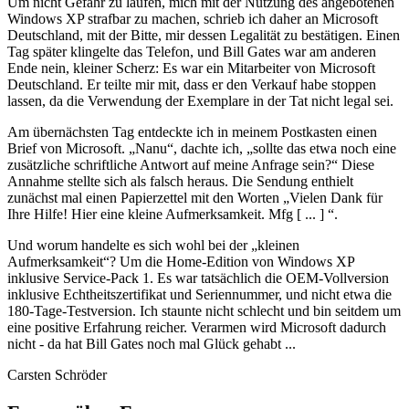
Um nicht Gefahr zu laufen, mich mit der Nutzung des angebotenen
Windows XP strafbar zu machen, schrieb ich daher an Microsoft
Deutschland, mit der Bitte, mir dessen Legalität zu bestätigen. Einen
Tag später klingelte das Telefon, und Bill Gates war am anderen
Ende nein, kleiner Scherz: Es war ein Mitarbeiter von Microsoft
Deutschland. Er teilte mir mit, dass er den Verkauf habe stoppen
lassen, da die Verwendung der Exemplare in der Tat nicht legal sei.
Am übernächsten Tag entdeckte ich in meinem Postkasten einen
Brief von Microsoft. „Nanu“, dachte ich, „sollte das etwa noch eine
zusätzliche schriftliche Antwort auf meine Anfrage sein?“ Diese
Annahme stellte sich als falsch heraus. Die Sendung enthielt
zunächst mal einen Papierzettel mit den Worten „Vielen Dank für
Ihre Hilfe! Hier eine kleine Aufmerksamkeit. Mfg [ ... ] “.
Und worum handelte es sich wohl bei der „kleinen
Aufmerksamkeit“? Um die Home-Edition von Windows XP
inklusive Service-Pack 1. Es war tatsächlich die OEM-Vollversion
inklusive Echtheitszertifikat und Seriennummer, und nicht etwa die
180-Tage-Testversion. Ich staunte nicht schlecht und bin seitdem um
eine positive Erfahrung reicher. Verarmen wird Microsoft dadurch
nicht - da hat Bill Gates noch mal Glück gehabt ...
Carsten Schröder