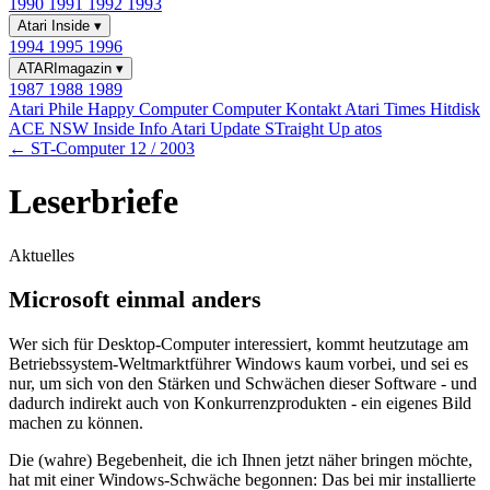
1990
1991
1992
1993
Atari Inside
▾
1994
1995
1996
ATARImagazin
▾
1987
1988
1989
Atari Phile
Happy Computer
Computer Kontakt
Atari Times
Hitdisk
ACE NSW Inside Info
Atari Update
STraight Up
atos
← ST-Computer 12 / 2003
Leserbriefe
Aktuelles
Microsoft einmal anders
Wer sich für Desktop-Computer interessiert, kommt heutzutage am
Betriebssystem-Weltmarktführer Windows kaum vorbei, und sei es
nur, um sich von den Stärken und Schwächen dieser Software - und
dadurch indirekt auch von Konkurrenzprodukten - ein eigenes Bild
machen zu können.
Die (wahre) Begebenheit, die ich Ihnen jetzt näher bringen möchte,
hat mit einer Windows-Schwäche begonnen: Das bei mir installierte