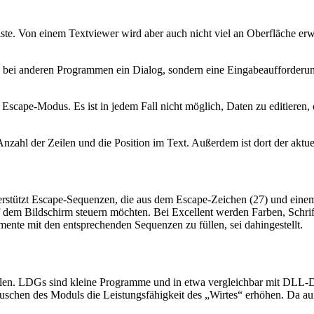
eiste. Von einem Textviewer wird aber auch nicht viel an Oberfläche er
wie bei anderen Programmen ein Dialog, sondern eine Eingabeaufforderun
scape-Modus. Es ist in jedem Fall nicht möglich, Daten zu editieren,
e Anzahl der Zeilen und die Position im Text. Außerdem ist dort der akt
nterstützt Escape-Sequenzen, die aus dem Escape-Zeichen (27) und ei
em Bildschirm steuern möchten. Bei Excellent werden Farben, Schrifta
ente mit den entsprechenden Sequenzen zu füllen, sei dahingestellt.
dulen. LDGs sind kleine Programme und in etwa vergleichbar mit DLL
schen des Moduls die Leistungsfähigkeit des „Wirtes“ erhöhen. Da auß