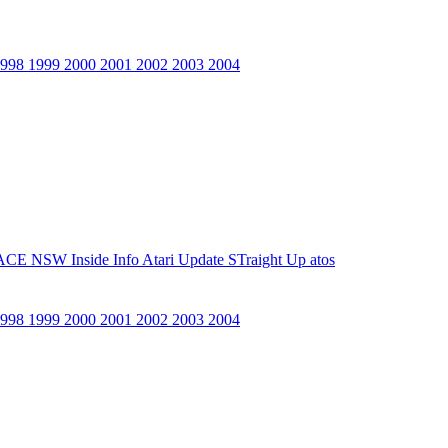
1998
1999
2000
2001
2002
2003
2004
ACE NSW Inside Info
Atari Update
STraight Up
atos
1998
1999
2000
2001
2002
2003
2004