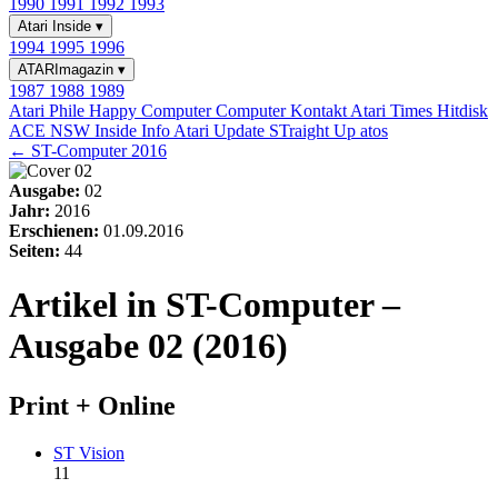
1990
1991
1992
1993
Atari Inside
▾
1994
1995
1996
ATARImagazin
▾
1987
1988
1989
Atari Phile
Happy Computer
Computer Kontakt
Atari Times
Hitdisk
ACE NSW Inside Info
Atari Update
STraight Up
atos
← ST-Computer 2016
Ausgabe:
02
Jahr:
2016
Erschienen:
01.09.2016
Seiten:
44
Artikel in ST-Computer –
Ausgabe 02 (2016)
Print + Online
ST Vision
11