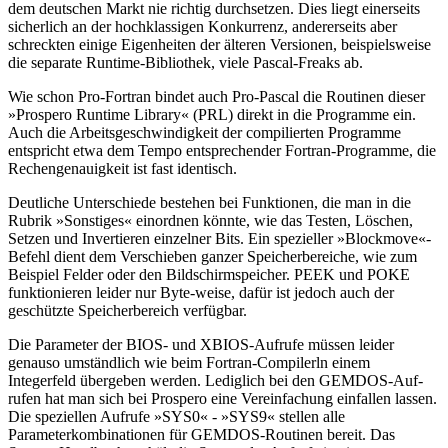
dem deutschen Markt nie richtig durchsetzen. Dies liegt einerseits
sicherlich an der hochklassigen Konkurrenz, andererseits aber
schreckten einige Eigenheiten der älteren Versionen, beispielsweise
die separate Runtime-Bibliothek, viele Pascal-Freaks ab.
Wie schon Pro-Fortran bindet auch Pro-Pascal die Routinen dieser
»Prospero Runtime Library« (PRL) direkt in die Programme ein.
Auch die Arbeitsgeschwindigkeit der compilierten Programme
entspricht etwa dem Tempo entsprechender Fortran-Programme, die
Rechengenauigkeit ist fast identisch.
Deutliche Unterschiede bestehen bei Funktionen, die man in die
Rubrik »Sonstiges« einordnen könnte, wie das Testen, Löschen,
Setzen und Invertieren einzelner Bits. Ein spezieller »Blockmove«-
Befehl dient dem Verschieben ganzer Speicherbereiche, wie zum
Beispiel Felder oder den Bildschirmspeicher. PEEK und POKE
funktionieren leider nur Byte-weise, dafür ist jedoch auch der
geschützte Speicherbereich verfügbar.
Die Parameter der BIOS- und XBIOS-Aufrufe müssen leider
genauso umständlich wie beim Fortran-Compilerln einem
Integerfeld übergeben werden. Lediglich bei den GEMDOS-Auf-
rufen hat man sich bei Prospero eine Vereinfachung einfallen lassen.
Die speziellen Aufrufe »SYS0« - »SYS9« stellen alle
Parameterkombinationen für GEMDOS-Routinen bereit. Das