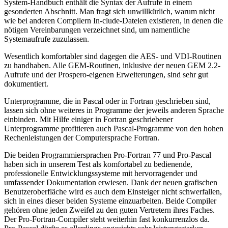
System-Handbuch enthält die Syntax der Aufrufe in einem
gesonderten Abschnitt. Man fragt sich unwillkürlich, warum nicht
wie bei anderen Compilern In-clude-Dateien existieren, in denen die
nötigen Vereinbarungen verzeichnet sind, um namentliche
Systemaufrufe zuzulassen.
Wesentlich komfortabler sind dagegen die AES- und VDI-Routinen
zu handhaben. Alle GEM-Routinen, inklusive der neuen GEM 2.2-
Aufrufe und der Prospero-eigenen Erweiterungen, sind sehr gut
dokumentiert.
Unterprogramme, die in Pascal oder in Fortran geschrieben sind,
lassen sich ohne weiteres in Programme der jeweils anderen Sprache
einbinden. Mit Hilfe einiger in Fortran geschriebener
Unterprogramme profitieren auch Pascal-Programme von den hohen
Rechenleistungen der Computersprache Fortran.
Die beiden Programmiersprachen Pro-Fortran 77 und Pro-Pascal
haben sich in unserem Test als komfortabel zu bedienende,
professionelle Entwicklungssysteme mit hervorragender und
umfassender Dokumentation erwiesen. Dank der neuen grafischen
Benutzeroberfläche wird es auch dem Einsteiger nicht schwerfallen,
sich in eines dieser beiden Systeme einzuarbeiten. Beide Compiler
gehören ohne jeden Zweifel zu den guten Vertretern ihres Faches.
Der Pro-Fortran-Compiler steht weiterhin fast konkurrenzlos da.