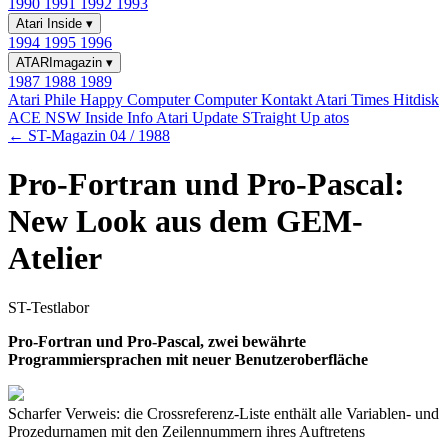
1990
1991
1992
1993
Atari Inside
▾
1994
1995
1996
ATARImagazin
▾
1987
1988
1989
Atari Phile
Happy Computer
Computer Kontakt
Atari Times
Hitdisk
ACE NSW Inside Info
Atari Update
STraight Up
atos
← ST-Magazin 04 / 1988
Pro-Fortran und Pro-Pascal:
New Look aus dem GEM-
Atelier
ST-Testlabor
Pro-Fortran und Pro-Pascal, zwei bewährte
Programmiersprachen mit neuer Benutzeroberfläche
Scharfer Verweis: die Crossreferenz-Liste enthält alle Variablen- und
Prozedurnamen mit den Zeilennummern ihres Auftretens