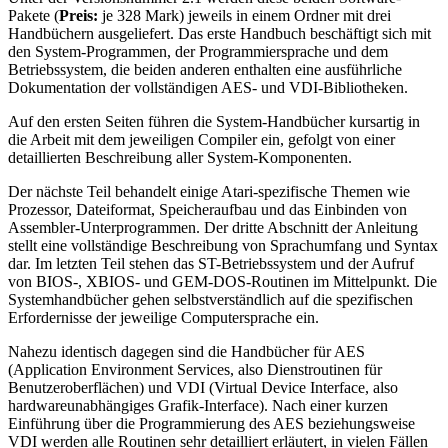
Pakete (
Preis:
je 328 Mark) jeweils in einem Ordner mit drei
Handbüchern ausgeliefert. Das erste Handbuch beschäftigt sich mit
den System-Programmen, der Programmiersprache und dem
Betriebssystem, die beiden anderen enthalten eine ausführliche
Dokumentation der vollständigen AES- und VDI-Bibliotheken.
Auf den ersten Seiten führen die System-Handbücher kursartig in
die Arbeit mit dem jeweiligen Compiler ein, gefolgt von einer
detaillierten Beschreibung aller System-Komponenten.
Der nächste Teil behandelt einige Atari-spezifische Themen wie
Prozessor, Dateiformat, Speicheraufbau und das Einbinden von
Assembler-Unterprogrammen. Der dritte Abschnitt der Anleitung
stellt eine vollständige Beschreibung von Sprachumfang und Syntax
dar. Im letzten Teil stehen das ST-Betriebssystem und der Aufruf
von BIOS-, XBIOS- und GEM-DOS-Routinen im Mittelpunkt. Die
Systemhandbücher gehen selbstverständlich auf die spezifischen
Erfordernisse der jeweilige Computersprache ein.
Nahezu identisch dagegen sind die Handbücher für AES
(Application Environment Services, also Dienstroutinen für
Benutzeroberflächen) und VDI (Virtual Device Interface, also
hardwareunabhängiges Grafik-Interface). Nach einer kurzen
Einführung über die Programmierung des AES beziehungsweise
VDI werden alle Routinen sehr detailliert erläutert, in vielen Fällen