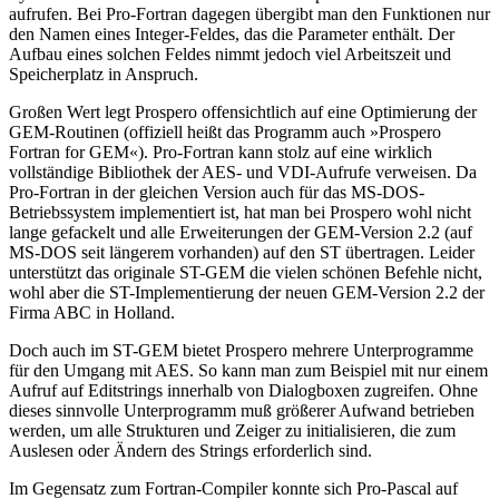
aufrufen. Bei Pro-Fortran dagegen übergibt man den Funktionen nur
den Namen eines Integer-Feldes, das die Parameter enthält. Der
Aufbau eines solchen Feldes nimmt jedoch viel Arbeitszeit und
Speicherplatz in Anspruch.
Großen Wert legt Prospero offensichtlich auf eine Optimierung der
GEM-Routinen (offiziell heißt das Programm auch »Prospero
Fortran for GEM«). Pro-Fortran kann stolz auf eine wirklich
vollständige Bibliothek der AES- und VDI-Aufrufe verweisen. Da
Pro-Fortran in der gleichen Version auch für das MS-DOS-
Betriebssystem implementiert ist, hat man bei Prospero wohl nicht
lange gefackelt und alle Erweiterungen der GEM-Version 2.2 (auf
MS-DOS seit längerem vorhanden) auf den ST übertragen. Leider
unterstützt das originale ST-GEM die vielen schönen Befehle nicht,
wohl aber die ST-Implementierung der neuen GEM-Version 2.2 der
Firma ABC in Holland.
Doch auch im ST-GEM bietet Prospero mehrere Unterprogramme
für den Umgang mit AES. So kann man zum Beispiel mit nur einem
Aufruf auf Editstrings innerhalb von Dialogboxen zugreifen. Ohne
dieses sinnvolle Unterprogramm muß größerer Aufwand betrieben
werden, um alle Strukturen und Zeiger zu initialisieren, die zum
Auslesen oder Ändern des Strings erforderlich sind.
Im Gegensatz zum Fortran-Compiler konnte sich Pro-Pascal auf