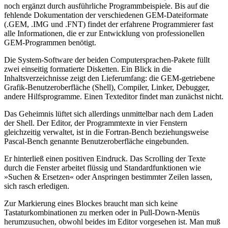
noch ergänzt durch ausführliche Programmbeispiele. Bis auf die
fehlende Dokumentation der verschiedenen GEM-Dateiformate
(.GEM, .IMG und .FNT) findet der erfahrene Programmierer fast
alle Informationen, die er zur Entwicklung von professionellen
GEM-Programmen benötigt.
Die System-Software der beiden Computersprachen-Pakete füllt
zwei einseitig formatierte Disketten. Ein Blick in die
Inhaltsverzeichnisse zeigt den Lieferumfang: die GEM-getriebene
Grafik-Benutzeroberfläche (Shell), Compiler, Linker, Debugger,
andere Hilfsprogramme. Einen Texteditor findet man zunächst nicht.
Das Geheimnis lüftet sich allerdings unmittelbar nach dem Laden
der Shell. Der Editor, der Programmtexte in vier Fenstern
gleichzeitig verwaltet, ist in die Fortran-Bench beziehungsweise
Pascal-Bench genannte Benutzeroberfläche eingebunden.
Er hinterließ einen positiven Eindruck. Das Scrolling der Texte
durch die Fenster arbeitet flüssig und Standardfunktionen wie
»Suchen & Ersetzen« oder Anspringen bestimmter Zeilen lassen,
sich rasch erledigen.
Zur Markierung eines Blockes braucht man sich keine
Tastaturkombinationen zu merken oder in Pull-Down-Menüs
herumzusuchen, obwohl beides im Editor vorgesehen ist. Man muß