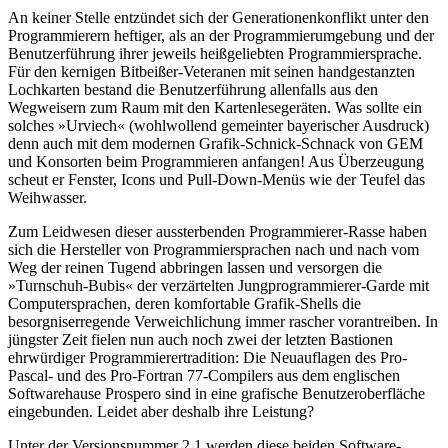
An keiner Stelle entzündet sich der Generationenkonflikt unter den
Programmierern heftiger, als an der Programmierumgebung und der
Benutzerführung ihrer jeweils heißgeliebten Programmiersprache.
Für den kernigen Bitbeißer-Veteranen mit seinen handgestanzten
Lochkarten bestand die Benutzerführung allenfalls aus den
Wegweisern zum Raum mit den Kartenlesegeräten. Was sollte ein
solches »Urviech« (wohlwollend gemeinter bayerischer Ausdruck)
denn auch mit dem modernen Grafik-Schnick-Schnack von GEM
und Konsorten beim Programmieren anfangen! Aus Überzeugung
scheut er Fenster, Icons und Pull-Down-Menüs wie der Teufel das
Weihwasser.
Zum Leidwesen dieser aussterbenden Programmierer-Rasse haben
sich die Hersteller von Programmiersprachen nach und nach vom
Weg der reinen Tugend abbringen lassen und versorgen die
»Turnschuh-Bubis« der verzärtelten Jungprogrammierer-Garde mit
Computersprachen, deren komfortable Grafik-Shells die
besorgniserregende Verweichlichung immer rascher vorantreiben. In
jüngster Zeit fielen nun auch noch zwei der letzten Bastionen
ehrwürdiger Programmierertradition: Die Neuauflagen des Pro-
Pascal- und des Pro-Fortran 77-Compilers aus dem englischen
Softwarehause Prospero sind in eine grafische Benutzeroberfläche
eingebunden. Leidet aber deshalb ihre Leistung?
Unter der Versionsnummer 2.1 werden diese beiden Software-