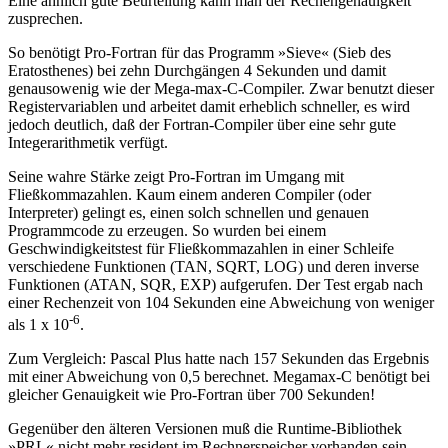
Eine ähnlich gute Beurteilung kann man der Rechengenauigkeit
zusprechen.
So benötigt Pro-Fortran für das Programm »Sieve« (Sieb des
Eratosthenes) bei zehn Durchgängen 4 Sekunden und damit
genausowenig wie der Mega-max-C-Compiler. Zwar benutzt dieser
Registervariablen und arbeitet damit erheblich schneller, es wird
jedoch deutlich, daß der Fortran-Compiler über eine sehr gute
Integerarithmetik verfügt.
Seine wahre Stärke zeigt Pro-Fortran im Umgang mit
Fließkommazahlen. Kaum einem anderen Compiler (oder
Interpreter) gelingt es, einen solch schnellen und genauen
Programmcode zu erzeugen. So wurden bei einem
Geschwindigkeitstest für Fließkommazahlen in einer Schleife
verschiedene Funktionen (TAN, SQRT, LOG) und deren inverse
Funktionen (ATAN, SQR, EXP) aufgerufen. Der Test ergab nach
einer Rechenzeit von 104 Sekunden eine Abweichung von weniger
-6
als 1 x 10
.
Zum Vergleich: Pascal Plus hatte nach 157 Sekunden das Ergebnis
mit einer Abweichung von 0,5 berechnet. Megamax-C benötigt bei
gleicher Genauigkeit wie Pro-Fortran über 700 Sekunden!
Gegenüber den älteren Versionen muß die Runtime-Bibliothek
»PRL« nicht mehr resident im Rechnerspeicher vorhanden sein,