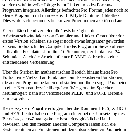
sondern wird in voller Länge beim Linken in jedes Fortran-
Programm integriert. Allerdings befrachtet Pro-Fortran jedes noch so
kleine Programm mit mindestens 18 KByte Runtime-Bibliothek.
Dies wirkt sich besonders bei kurzen Programmen als störend aus.
Eher enttäuschend verliefen die Tests bezüglich der
Arbeitsgeschwindigkeit von Compiler und Linker. Gegenüber der
ersten Version scheinen sie sogar noch etwas langsamer geworden
zu sein. So braucht der Compiler für das Programm Sieve auf einer
halbvollen Festplatten-Partition 16 Sekunden, der Linker gar 24
Sekunden. Auch die Arbeit auf einer RAM-Disk brachte keine
entscheidende Verbesserung.
Über die Stärken im mathematischen Bereich hinaus bietet Pro-
Fortran eine Vielzahl an Funktionen an. Es existieren Funktionen,
die andere Programme laden und starten und ihnen sogar Parameter
in einer Kommandozeile übergeben. Wer gerne im Speicher
herummogelt, kann auf verschiedene PEEK- und POKE-Befehle
zurückgreifen.
Betriebssystem-Zugriffe erfolgen über die Routinen BIOS, XBIOS
und SYS. Leider haben die Programmierer bei der Umsetzung des
Betriebssystem-Zugangs keine besonders glückliche Hand
bewiesen. Bei den meisten anderen Compilern lassen sich die
Systemroutinen als Funktionen mit den entsprechenden Parametern