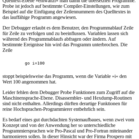
Quelltext-Ebene »entwanzt« man damit die übersetzten Programme.
Probe ist jedoch auf bestimmte Compiler-Einstellungen, wie zum
Beispiel auf die Einfügung der Zeilennummern des Quelltextes in
das lauffähige Programm angewiesen.
Der Debugger erlaubt es dem Benutzer, den Programmablauf Zeile
für Zeile zu verfolgen und zu beeinflussen. Variablen lassen sich
während des Programmablaufs abfragen oder ändern. Auf
bestimmte Ereignisse hin wird das Programm unterbrochen. Die
Zeile
stoppt beispielsweise das Programm, wenn die Variable »i« den
Wert 100 angenommen hat.
Leider fehlen dem Debugger Probe Funktionen zum Zugriff auf die
Maschinensprache-Ebene. Disassembler- und Hexdump-Routinen
sind nicht enthalten. Allerdings dürften derartige Funktionen für
reine Hochsprachen-Programmierer entbehrlich sein.
Es bedarf eines gut durchdachten Systemaufbaues, wenn zwei vom
Konzept und von der Anwendung her so unterschiedliche
Programmiersprachen wie Pro-Pascal und Pro-Fortran miteinander
harmonieren sollen. In dieser Hinsicht war der Firma Prospero mit