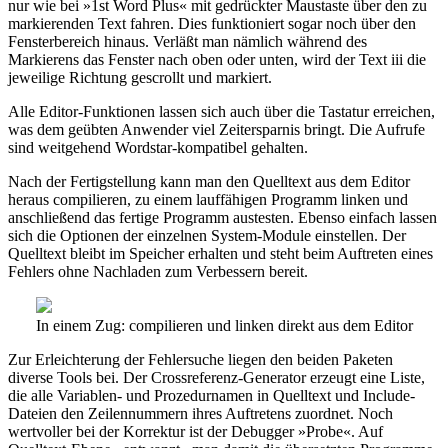
nur wie bei »1st Word Plus« mit gedrückter Maustaste über den zu
markierenden Text fahren. Dies funktioniert sogar noch über den
Fensterbereich hinaus. Verläßt man nämlich während des
Markierens das Fenster nach oben oder unten, wird der Text iii die
jeweilige Richtung gescrollt und markiert.
Alle Editor-Funktionen lassen sich auch über die Tastatur erreichen,
was dem geübten Anwender viel Zeitersparnis bringt. Die Aufrufe
sind weitgehend Wordstar-kompatibel gehalten.
Nach der Fertigstellung kann man den Quelltext aus dem Editor
heraus compilieren, zu einem lauffähigen Programm linken und
anschließend das fertige Programm austesten. Ebenso einfach lassen
sich die Optionen der einzelnen System-Module einstellen. Der
Quelltext bleibt im Speicher erhalten und steht beim Auftreten eines
Fehlers ohne Nachladen zum Verbessern bereit.
In einem Zug: compilieren und linken direkt aus dem Editor
Zur Erleichterung der Fehlersuche liegen den beiden Paketen
diverse Tools bei. Der Crossreferenz-Generator erzeugt eine Liste,
die alle Variablen- und Prozedurnamen in Quelltext und Include-
Dateien den Zeilennummern ihres Auftretens zuordnet. Noch
wertvoller bei der Korrektur ist der Debugger »Probe«. Auf