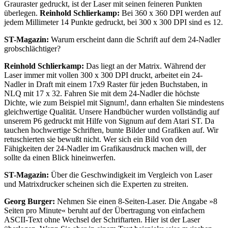
Grauraster gedruckt, ist der Laser mit seinen feineren Punkten
überlegen.
Reinhold Schlierkamp:
Bei 360 x 360 DPI werden auf
jedem Millimeter 14 Punkte gedruckt, bei 300 x 300 DPI sind es 12.
ST-Magazin:
Warum erscheint dann die Schrift auf dem 24-Nadler
grobschlächtiger?
Reinhold Schlierkamp:
Das liegt an der Matrix. Während der
Laser immer mit vollen 300 x 300 DPI druckt, arbeitet ein 24-
Nadler in Draft mit einem 17x9 Raster für jeden Buchstaben, in
NLQ mit 17 x 32. Fahren Sie mit dem 24-Nadler die höchste
Dichte, wie zum Beispiel mit Signum!, dann erhalten Sie mindestens
gleichwertige Qualität. Unsere Handbücher wurden vollständig auf
unserem P6 gedruckt mit Hilfe von Signum auf dem Atari ST. Da
tauchen hochwertige Schriften, bunte Bilder und Grafiken auf. Wir
retuschierten sie bewußt nicht. Wer sich ein Bild von den
Fähigkeiten der 24-Nadler im Grafikausdruck machen will, der
sollte da einen Blick hineinwerfen.
ST-Magazin:
Über die Geschwindigkeit im Vergleich von Laser
und Matrixdrucker scheinen sich die Experten zu streiten.
Georg Burger:
Nehmen Sie einen 8-Seiten-Laser. Die Angabe »8
Seiten pro Minute« beruht auf der Übertragung von einfachem
ASCII-Text ohne Wechsel der Schriftarten. Hier ist der Laser