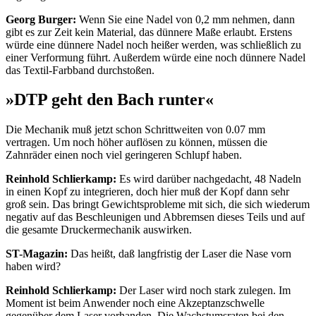
Georg Burger:
Wenn Sie eine Nadel von 0,2 mm nehmen, dann
gibt es zur Zeit kein Material, das dünnere Maße erlaubt. Erstens
würde eine dünnere Nadel noch heißer werden, was schließlich zu
einer Verformung führt. Außerdem würde eine noch dünnere Nadel
das Textil-Farbband durchstoßen.
»DTP geht den Bach runter«
Die Mechanik muß jetzt schon Schrittweiten von 0.07 mm
vertragen. Um noch höher auflösen zu können, müssen die
Zahnräder einen noch viel geringeren Schlupf haben.
Reinhold Schlierkamp:
Es wird darüber nachgedacht, 48 Nadeln
in einen Kopf zu integrieren, doch hier muß der Kopf dann sehr
groß sein. Das bringt Gewichtsprobleme mit sich, die sich wiederum
negativ auf das Beschleunigen und Abbremsen dieses Teils und auf
die gesamte Druckermechanik auswirken.
ST-Magazin:
Das heißt, daß langfristig der Laser die Nase vorn
haben wird?
Reinhold Schlierkamp:
Der Laser wird noch stark zulegen. Im
Moment ist beim Anwender noch eine Akzeptanzschwelle
gegenüber dem Laser vorhanden. Die Wachstumsraten bei den