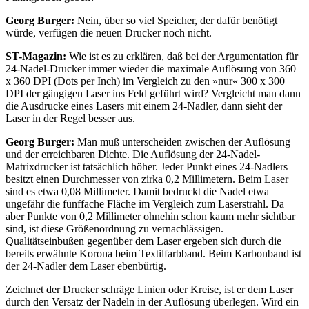
Georg Burger:
Nein, über so viel Speicher, der dafür benötigt
würde, verfügen die neuen Drucker noch nicht.
ST-Magazin:
Wie ist es zu erklären, daß bei der Argumentation für
24-Nadel-Drucker immer wieder die maximale Auflösung von 360
x 360 DPI (Dots per Inch) im Vergleich zu den »nur« 300 x 300
DPI der gängigen Laser ins Feld geführt wird? Vergleicht man dann
die Ausdrucke eines Lasers mit einem 24-Nadler, dann sieht der
Laser in der Regel besser aus.
Georg Burger:
Man muß unterscheiden zwischen der Auflösung
und der erreichbaren Dichte. Die Auflösung der 24-Nadel-
Matrixdrucker ist tatsächlich höher. Jeder Punkt eines 24-Nadlers
besitzt einen Durchmesser von zirka 0,2 Millimetern. Beim Laser
sind es etwa 0,08 Millimeter. Damit bedruckt die Nadel etwa
ungefähr die fünffache Fläche im Vergleich zum Laserstrahl. Da
aber Punkte von 0,2 Millimeter ohnehin schon kaum mehr sichtbar
sind, ist diese Größenordnung zu vernachlässigen.
Qualitätseinbußen gegenüber dem Laser ergeben sich durch die
bereits erwähnte Korona beim Textilfarbband. Beim Karbonband ist
der 24-Nadler dem Laser ebenbürtig.
Zeichnet der Drucker schräge Linien oder Kreise, ist er dem Laser
durch den Versatz der Nadeln in der Auflösung überlegen. Wird ein