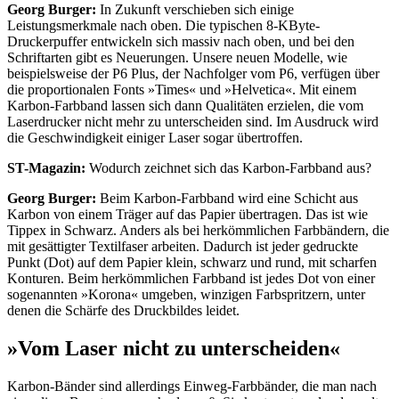
Georg Burger:
In Zukunft verschieben sich einige
Leistungsmerkmale nach oben. Die typischen 8-KByte-
Druckerpuffer entwickeln sich massiv nach oben, und bei den
Schriftarten gibt es Neuerungen. Unsere neuen Modelle, wie
beispielsweise der P6 Plus, der Nachfolger vom P6, verfügen über
die proportionalen Fonts »Times« und »Helvetica«. Mit einem
Karbon-Farbband lassen sich dann Qualitäten erzielen, die vom
Laserdrucker nicht mehr zu unterscheiden sind. Im Ausdruck wird
die Geschwindigkeit einiger Laser sogar übertroffen.
ST-Magazin:
Wodurch zeichnet sich das Karbon-Farbband aus?
Georg Burger:
Beim Karbon-Farbband wird eine Schicht aus
Karbon von einem Träger auf das Papier übertragen. Das ist wie
Tippex in Schwarz. Anders als bei herkömmlichen Farbbändern, die
mit gesättigter Textilfaser arbeiten. Dadurch ist jeder gedruckte
Punkt (Dot) auf dem Papier klein, schwarz und rund, mit scharfen
Konturen. Beim herkömmlichen Farbband ist jedes Dot von einer
sogenannten »Korona« umgeben, winzigen Farbspritzern, unter
denen die Schärfe des Druckbildes leidet.
»Vom Laser nicht zu unterscheiden«
Karbon-Bänder sind allerdings Einweg-Farbbänder, die man nach