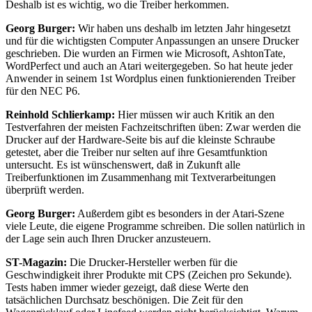
Deshalb ist es wichtig, wo die Treiber herkommen.
Georg Burger:
Wir haben uns deshalb im letzten Jahr hingesetzt
und für die wichtigsten Computer Anpassungen an unsere Drucker
geschrieben. Die wurden an Firmen wie Microsoft, AshtonTate,
WordPerfect und auch an Atari weitergegeben. So hat heute jeder
Anwender in seinem 1st Wordplus einen funktionierenden Treiber
für den NEC P6.
Reinhold Schlierkamp:
Hier müssen wir auch Kritik an den
Testverfahren der meisten Fachzeitschriften üben: Zwar werden die
Drucker auf der Hardware-Seite bis auf die kleinste Schraube
getestet, aber die Treiber nur selten auf ihre Gesamtfunktion
untersucht. Es ist wünschenswert, daß in Zukunft alle
Treiberfunktionen im Zusammenhang mit Textverarbeitungen
überprüft werden.
Georg Burger:
Außerdem gibt es besonders in der Atari-Szene
viele Leute, die eigene Programme schreiben. Die sollen natürlich in
der Lage sein auch Ihren Drucker anzusteuern.
ST-Magazin:
Die Drucker-Hersteller werben für die
Geschwindigkeit ihrer Produkte mit CPS (Zeichen pro Sekunde).
Tests haben immer wieder gezeigt, daß diese Werte den
tatsächlichen Durchsatz beschönigen. Die Zeit für den