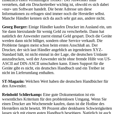
verstehen, daß ein Druckertreiber wichtig ist, obwohl es sich dabei
»nur« um Software handelt. Die beste Adresse um diese
Informationen zu erfragen sind immer noch die Hersteller selbst.
Manche Händler kennen sich da auch sehr gut aus, andere nicht.
Georg Burger:
Einige Händler kaufen Drucker im Ausland ein, um
Sie dann hierzulande für wenig Geld zu verscherbeln. Dann hat
natürlich der Anwender zuerst einmal Geld gespart. Doch die Geräte
werden dann nicht billiger, sondern ohne Service verkauft. Die
Probleme fangen meist schon beim ersten Anschluß an. Der
Drucker, der sich laut Händler angeblich an irgendeinen XYZ-
Standard hält, ist nicht einmal in der Lage, die deutschen Umlaute
auszudrucken, weil der Anwender nicht ohne fremde Hilfe von US-
ASCII auf DIN-ASCII umschalten kann. Einen Support für die
Geräte gibt es nicht, ein deutsches Handbuch und ein Treiber ist
nicht im Lieferumfang enthalten.
ST-Magazin:
Welchen Wert haben die deutschen Handbücher für
den Anwender.
Reinhold Schlierkamp:
Eine gute Dokumentation ist ein
wesentliches Kriterium für den problemlosen Umgang. Wenn Sie
einen Drucker am Wochenende kaufen, dann ist die Hotline des
Herstellers nicht besetzt. 99 Prozent aller denkbaren Schwierigkeiten
lassen sich mit einem guten Handbuch beseitigen. Natürlich ist auch