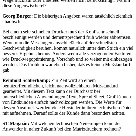
Wagenrücklauf oder Linefeed werden nicht berücksichtigt. Warum
diese Augenwischerei?
Georg Burger:
Die bisherigen Angaben waren tatsächlich ziemlich
chaotisch.
Bei einem sehr schnellen Drucker muß der Kopf sehr schnell
beschleunigt werden und dementsprechend früh wieder abbremsen.
Wenn nun die Messungen ausschließlich auf der schnellsten
Geschwindigkeit beruhen, kommt natürlich unter dem Strich ein viel
besseres Ergebnis heraus. Anders wenn alle verzögernden Faktoren,
wie Druckwegoptimierung, Vorschub und so weiter mit einbezogen
werden. Das Problem war eben bisher, daß es keinen Meßstandard
gab.
Reinhold Schlierkamp:
Zur Zeit wird an einem
benutzerfreundlichen, leicht nachvollziehbaren Meßstandard
gearbeitet. Mit diesem Text kann der Durchsatz bei
unterschiedlichen Anwendungen (Text, Spread Sheet, Grafik) auch
von Endkunden einfach nachvollzogen werden. Die Werte für
dessen Ausdruck werden viele Hersteller in ihren technischen Daten
mit aufnehmen. Darauf sollte der Kunde dann besonders achten.
ST-Magazin:
Mit welchen technischen Neuerungen kann der
Anwender in naher Zukunft bei den Matrixdruckern rechnen?