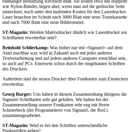
einmaliger Benutzung wechseln muß. Sie kosten etwa das doppelte
wie Nylon-Bänder, liegen aber, wenn man auf die gedruckte Seite
umrechnet, noch unter den laufenden Kosten für den Laserdrucker.
Laser brauchen im Schnitt nach 3000 Blatt eine neue Tonerkassette
und nach 7000 Blatt eine neue Bildtrommel.
ST-Magazin:
Werden Matrixdrucker ähnlich wie Laserdrucker um
Schriftarten erweiterbar sein?
Reinhold Schlierkamp:
Was bisher nur mit »Signum!« auf dem
Atari machbar war, wird in Zukunft auch mit jeder anderen
Textverarbeitung und auf jedem anderen Computer erreichbar sein,
so auch auf PCs. Einerseits schon durch die eingebauten Schriften
des Druckers.
Außerdem sind die neuen Drucker über Fontkarten zum Einstecken
erweiterbar.
Georg Burger:
Uns haben in diesem Zusammenhang übrigens die
Signum!-Schriftarten sehr gut gefallen. Wir haben bei der
Zusammenstellung unserer Fontkarten sehr eng mit Herrn
Schmerbeck (der Programmierer von Signum!, die Red.)
zusammengearbeitet.
ST-Magazin:
Wird es bei den Schriften unterschiedliche
Punktgrößen geben?