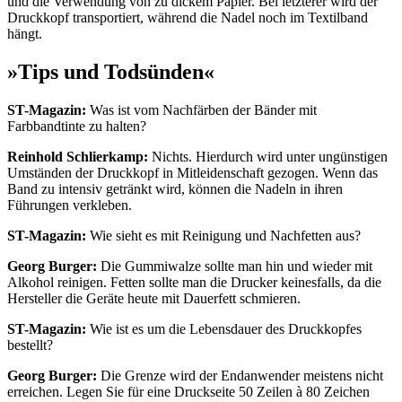
und die Verwendung von zu dickem Papier. Bei letzterer wird der
Druckkopf transportiert, während die Nadel noch im Textilband
hängt.
»Tips und Todsünden«
ST-Magazin:
Was ist vom Nachfärben der Bänder mit
Farbbandtinte zu halten?
Reinhold Schlierkamp:
Nichts. Hierdurch wird unter ungünstigen
Umständen der Druckkopf in Mitleidenschaft gezogen. Wenn das
Band zu intensiv getränkt wird, können die Nadeln in ihren
Führungen verkleben.
ST-Magazin:
Wie sieht es mit Reinigung und Nachfetten aus?
Georg Burger:
Die Gummiwalze sollte man hin und wieder mit
Alkohol reinigen. Fetten sollte man die Drucker keinesfalls, da die
Hersteller die Geräte heute mit Dauerfett schmieren.
ST-Magazin:
Wie ist es um die Lebensdauer des Druckkopfes
bestellt?
Georg Burger:
Die Grenze wird der Endanwender meistens nicht
erreichen. Legen Sie für eine Druckseite 50 Zeilen à 80 Zeichen