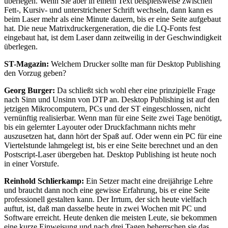
überlegen. Wenn Sie aber in einem Text beispielsweise zwischen
Fett-, Kursiv- und unterstrichener Schrift wechseln, dann kann es
beim Laser mehr als eine Minute dauern, bis er eine Seite aufgebaut
hat. Die neue Matrixdruckergeneration, die die LQ-Fonts fest
eingebaut hat, ist dem Laser dann zeitweilig in der Geschwindigkeit
überlegen.
ST-Magazin:
Welchem Drucker sollte man für Desktop Publishing
den Vorzug geben?
Georg Burger:
Da schließt sich wohl eher eine prinzipielle Frage
nach Sinn und Unsinn von DTP an. Desktop Publishing ist auf den
jetzigen Mikrocomputern, PCs und der ST eingeschlossen, nicht
vernünftig realisierbar. Wenn man für eine Seite zwei Tage benötigt,
bis ein gelernter Layouter oder Druckfachmann nichts mehr
auszusetzen hat, dann hört der Spaß auf. Oder wenn ein PC für eine
Viertelstunde lahmgelegt ist, bis er eine Seite berechnet und an den
Postscript-Laser übergeben hat. Desktop Publishing ist heute noch
in einer Vorstufe.
Reinhold Schlierkamp:
Ein Setzer macht eine dreijährige Lehre
und braucht dann noch eine gewisse Erfahrung, bis er eine Seite
professionell gestalten kann. Der Irrtum, der sich heute vielfach
auftut, ist, daß man dasselbe heute in zwei Wochen mit PC und
Software erreicht. Heute denken die meisten Leute, sie bekommen
eine kurze Einweisung und nach drei Tagen beherrschen sie das