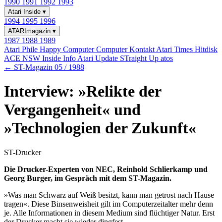
1990
1991
1992
1993
Atari Inside
▾
1994
1995
1996
ATARImagazin
▾
1987
1988
1989
Atari Phile
Happy Computer
Computer Kontakt
Atari Times
Hitdisk
ACE NSW Inside Info
Atari Update
STraight Up
atos
← ST-Magazin 05 / 1988
Interview: »Relikte der
Vergangenheit« und
»Technologien der Zukunft«
ST-Drucker
Die Drucker-Experten von NEC, Reinhold Schlierkamp und
Georg Burger, im Gespräch mit dem ST-Magazin.
»Was man Schwarz auf Weiß besitzt, kann man getrost nach Hause
tragen«. Diese Binsenweisheit gilt im Computerzeitalter mehr denn
je. Alle Informationen in diesem Medium sind flüchtiger Natur. Erst
der Drucker macht sie wieder dingfest.