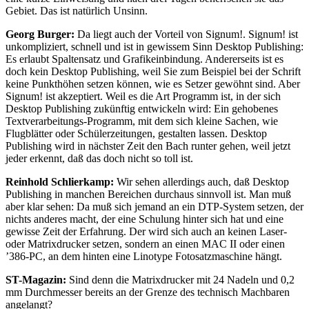
Gebiet. Das ist natürlich Unsinn.
Georg Burger:
Da liegt auch der Vorteil von Signum!. Signum! ist
unkompliziert, schnell und ist in gewissem Sinn Desktop Publishing:
Es erlaubt Spaltensatz und Grafikeinbindung. Andererseits ist es
doch kein Desktop Publishing, weil Sie zum Beispiel bei der Schrift
keine Punkthöhen setzen können, wie es Setzer gewöhnt sind. Aber
Signum! ist akzeptiert. Weil es die Art Programm ist, in der sich
Desktop Publishing zukünftig entwickeln wird: Ein gehobenes
Textverarbeitungs-Programm, mit dem sich kleine Sachen, wie
Flugblätter oder Schülerzeitungen, gestalten lassen. Desktop
Publishing wird in nächster Zeit den Bach runter gehen, weil jetzt
jeder erkennt, daß das doch nicht so toll ist.
Reinhold Schlierkamp:
Wir sehen allerdings auch, daß Desktop
Publishing in manchen Bereichen durchaus sinnvoll ist. Man muß
aber klar sehen: Da muß sich jemand an ein DTP-System setzen, der
nichts anderes macht, der eine Schulung hinter sich hat und eine
gewisse Zeit der Erfahrung. Der wird sich auch an keinen Laser-
oder Matrixdrucker setzen, sondern an einen MAC II oder einen
’386-PC, an dem hinten eine Linotype Fotosatzmaschine hängt.
ST-Magazin:
Sind denn die Matrixdrucker mit 24 Nadeln und 0,2
mm Durchmesser bereits an der Grenze des technisch Machbaren
angelangt?