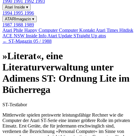
1990
1991
1992
1993
Atari Inside
▾
1994
1995
1996
ATARImagazin
▾
1987
1988
1989
Atari Phile
Happy Computer
Computer Kontakt
Atari Times
Hitdisk
ACE NSW Inside Info
Atari Update
STraight Up
atos
← ST-Magazin 05 / 1988
»Literat«, eine
Literaturverwaltung unter
Adimens ST: Ordnung Lite im
Bücherrega
ST-Testlabor
Mittlerweile spielen preiswerte leistungsfähige Rechner wie die
Computer der Atari ST-Serie eine immer größere Rolle im privaten
Einsatz. Erst Geräte, die für jedermann erschwinglich sind,
verdienen die Bezeichnung »Personal Computer« im Sinne von