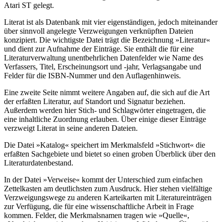
Atari ST gelegt.
Literat ist als Datenbank mit vier eigenständigen, jedoch miteinander
über sinnvoll angelegte Verzweigungen verknüpften Dateien
konzipiert. Die wichtigste Datei trägt die Bezeichnung »Literatur«
und dient zur Aufnahme der Einträge. Sie enthält die für eine
Literaturverwaltung unentbehrlichen Datenfelder wie Name des
Verfassers, Titel, Erscheinungsort und -jahr, Verlagsangabe und
Felder für die ISBN-Nummer und den Auflagenhinweis.
Eine zweite Seite nimmt weitere Angaben auf, die sich auf die Art
der erfaßten Literatur, auf Standort und Signatur beziehen.
Außerdem werden hier Stich- und Schlagwörter eingetragen, die
eine inhaltliche Zuordnung erlauben. Über einige dieser Einträge
verzweigt Literat in seine anderen Dateien.
Die Datei »Katalog« speichert im Merkmalsfeld »Stichwort« die
erfaßten Sachgebiete und bietet so einen groben Überblick über den
Literaturdatenbestand.
In der Datei »Verweise« kommt der Unterschied zum einfachen
Zettelkasten am deutlichsten zum Ausdruck. Hier stehen vielfältige
Verzweigungswege zu anderen Karteikarten mit Literatureinträgen
zur Verfügung, die für eine wissenschaftliche Arbeit in Frage
kommen. Felder, die Merkmalsnamen tragen wie »Quelle«,