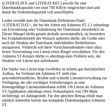
(LITERAT.INX und LITERAT.REC) jeweils für eine
Datenbankkapazität von rund 700 KByte eingerichtet sind und
damit die Diskettenkapazität voll ausschöpfen.
Leider vermißt man die Datenbank-Definitions-Datei
»LITERAT.DAT«, die bei der Arbeit mit Adimens ST 2.1 unbedingt
zur Erweiterung oder Veränderung der Datenbank erforderlich ist.
Dieser Mangel bleibt gerade deshalb unverständlich, da besonders
bei Festplattenbetrieb der Wunsch auftreten dürfte, die Größe oder
auch die Struktur der Datenbank individuellen Bedürfnissen
anzupassen. Vielleicht soll diese Vorsichtsmaßnahme einer allzu
freien Verwendung von Literat einen Riegel vorschieben. Für den
Adimens ST-Kenner dürfte es allerdings kein Problem sein, die
Struktur von Literat neu aufzubauen.
Die Stärke von Literat liegt zweifellos in seinem gut durchdachten
Aufbau. Im Verbund mit Adimens ST steht eine
anwenderfreundliche, flexible und schnelle Literaturverwaltung zur
Verfügung, die alle wichtigen Anforderungen an eine
leistungsfähige Literaturdatenbank erfüllt. Ob Literat als Adimens
ST-Applikation allerdings einen Verkaufspreis von 199 Mark
rechtfertigt, sei dahingestellt. Für den gleichen Betrag erhält man
nämlich immerhin bereits das komplette Datenbankpaket Adimens
ST.