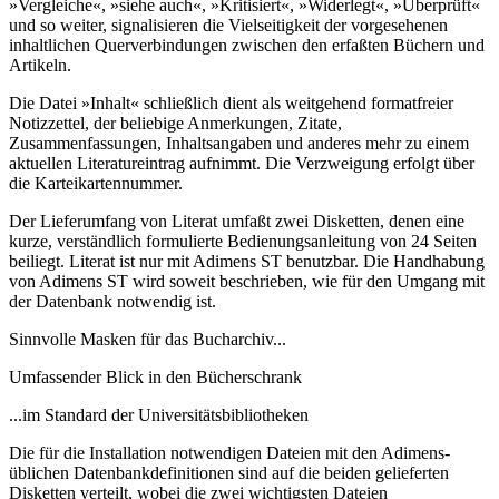
»Vergleiche«, »siehe auch«, »Kritisiert«, »Widerlegt«, »Überprüft«
und so weiter, signalisieren die Vielseitigkeit der vorgesehenen
inhaltlichen Querverbindungen zwischen den erfaßten Büchern und
Artikeln.
Die Datei »Inhalt« schließlich dient als weitgehend formatfreier
Notizzettel, der beliebige Anmerkungen, Zitate,
Zusammenfassungen, Inhaltsangaben und anderes mehr zu einem
aktuellen Literatureintrag aufnimmt. Die Verzweigung erfolgt über
die Karteikartennummer.
Der Lieferumfang von Literat umfaßt zwei Disketten, denen eine
kurze, verständlich formulierte Bedienungsanleitung von 24 Seiten
beiliegt. Literat ist nur mit Adimens ST benutzbar. Die Handhabung
von Adimens ST wird soweit beschrieben, wie für den Umgang mit
der Datenbank notwendig ist.
Sinnvolle Masken für das Bucharchiv...
Umfassender Blick in den Bücherschrank
...im Standard der Universitätsbibliotheken
Die für die Installation notwendigen Dateien mit den Adimens-
üblichen Datenbankdefinitionen sind auf die beiden gelieferten
Disketten verteilt, wobei die zwei wichtigsten Dateien