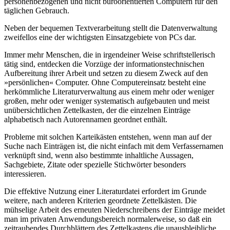
personenbezogenen und nicht büroorientierten Computern für den
täglichen Gebrauch.
Neben der bequemen Textverarbeitung stellt die Datenverwaltung
zweifellos eine der wichtigsten Einsatzgebiete von PCs dar.
Immer mehr Menschen, die in irgendeiner Weise schriftstellerisch
tätig sind, entdecken die Vorzüge der informationstechnischen
Aufbereitung ihrer Arbeit und setzen zu diesem Zweck auf den
»persönlichen« Computer. Ohne Computereinsatz besteht eine
herkömmliche Literaturverwaltung aus einem mehr oder weniger
großen, mehr oder weniger systematisch aufgebauten und meist
unübersichtlichen Zettelkasten, der die einzelnen Einträge
alphabetisch nach Autorennamen geordnet enthält.
Probleme mit solchen Karteikästen entstehen, wenn man auf der
Suche nach Einträgen ist, die nicht einfach mit dem Verfassernamen
verknüpft sind, wenn also bestimmte inhaltliche Aussagen,
Sachgebiete, Zitate oder spezielle Stichwörter besonders
interessieren.
Die effektive Nutzung einer Literaturdatei erfordert im Grunde
weitere, nach anderen Kriterien geordnete Zettelkästen. Die
mühselige Arbeit des erneuten Niederschreibens der Einträge meidet
man im privaten Anwendungsbereich normalerweise, so daß ein
zeitraubendes Durchblättern des Zettelkastens die unausbleibliche