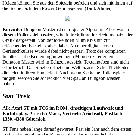
Helden können Sie aus den Spiegeln befreien und sich mit ihnen auf
die Suche nach dem Power-Gem begeben. (Tarik Ahmia)
Kurzinfo:
Dungeon Master ist ein digitaler Alptraum. Alles was in
diesem Rollenspiel passiert, wird in trickfilmreifer, dreidimensionaler
Grafik dargestellt. Von der torkelnden Mumie bis hin zur
erlöschenden Fackel ist alles dabei. An einer digitalisierten
Geräuschkulisse wurde dabei nicht gespart. Trotz des komplexen
Inhaltes ist die Bedienung in wenigen Minuten zu erlernen.
Dungeon Master wird in Echtzeit gespielt, Texteingaben sind nicht
erforderlich. Das Spiel eröffnet eine Welt bizarrer Scheußlichkeiten,
die jeden in ihren Bann zieht. Auch wenn Sie keine Rollenspiele
mögen, werden Sie schrecklich viel Spaß an Dungeon Master
haben.
Star Trek
Alle Atari ST mit TOS im ROM, einseitigem Laufwerk und
Farbdisplay. Preis: 65 Mark, Vertrieb: Ariolasoft, Postfach
1350, 4380 Gütersloh
ST-Fans haben lange darauf gewartet: Fast ein Jahr nach dem ersten
Test ist das Spiel um das Raumschiff Enterprise endlich da.