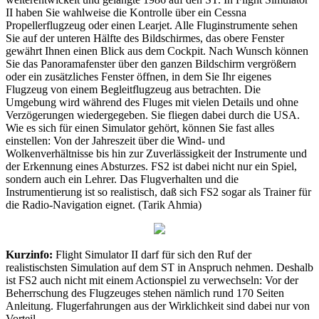
II haben Sie wahlweise die Kontrolle über ein Cessna
Propellerflugzeug oder einen Learjet. Alle Fluginstrumente sehen
Sie auf der unteren Hälfte des Bildschirmes, das obere Fenster
gewährt Ihnen einen Blick aus dem Cockpit. Nach Wunsch können
Sie das Panoramafenster über den ganzen Bildschirm vergrößern
oder ein zusätzliches Fenster öffnen, in dem Sie Ihr eigenes
Flugzeug von einem Begleitflugzeug aus betrachten. Die
Umgebung wird während des Fluges mit vielen Details und ohne
Verzögerungen wiedergegeben. Sie fliegen dabei durch die USA.
Wie es sich für einen Simulator gehört, können Sie fast alles
einstellen: Von der Jahreszeit über die Wind- und
Wolkenverhältnisse bis hin zur Zuverlässigkeit der Instrumente und
der Erkennung eines Absturzes. FS2 ist dabei nicht nur ein Spiel,
sondern auch ein Lehrer. Das Flugverhalten und die
Instrumentierung ist so realistisch, daß sich FS2 sogar als Trainer für
die Radio-Navigation eignet. (Tarik Ahmia)
Kurzinfo:
Flight Simulator II darf für sich den Ruf der
realistischsten Simulation auf dem ST in Anspruch nehmen. Deshalb
ist FS2 auch nicht mit einem Actionspiel zu verwechseln: Vor der
Beherrschung des Flugzeuges stehen nämlich rund 170 Seiten
Anleitung. Flugerfahrungen aus der Wirklichkeit sind dabei nur von
Vorteil.