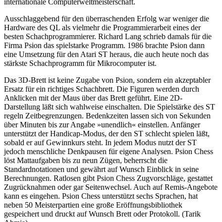
internationale Computerweltmeisterschaft.
Ausschlaggebend für den überraschenden Erfolg war weniger die
Hardware des QL als vielmehr die Programmierarbeit eines der
besten Schachprogrammierer. Richard Lang schrieb damals für die
Firma Psion das spielstarke Programm. 1986 brachte Psion dann
eine Umsetzung für den Atari ST heraus, die auch heute noch das
stärkste Schachprogramm für Mikrocomputer ist.
Das 3D-Brett ist keine Zugabe von Psion, sondern ein akzeptabler
Ersatz für ein richtiges Schachbrett. Die Figuren werden durch
Anklicken mit der Maus über das Brett geführt. Eine 2D-
Darstellung läßt sich wahlweise einschalten. Die Spielstärke des ST
regeln Zeitbegrenzungen. Bedenkzeiten lassen sich von Sekunden
über Minuten bis zur Angabe »unendlich« einstellen. Anfänger
unterstützt der Handicap-Modus, der den ST schlecht spielen läßt,
sobald er auf Gewinnkurs steht. In jedem Modus nutzt der ST
jedoch menschliche Denkpausen für eigene Analysen. Psion Chess
löst Mattaufgaben bis zu neun Zügen, beherrscht die
Standardnotationen und gewährt auf Wunsch Einblick in seine
Berechnungen. Ratlosen gibt Psion Chess Zugvorschläge, gestattet
Zugrücknahmen oder gar Seitenwechsel. Auch auf Remis-Angebote
kann es eingehen. Psion Chess unterstützt sechs Sprachen, hat
neben 50 Meisterpartien eine große Eröffnungsbibliothek
gespeichert und druckt auf Wunsch Brett oder Protokoll. (Tarik