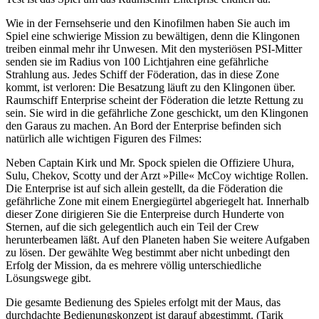
Wie in der Fernsehserie und den Kinofilmen haben Sie auch im
Spiel eine schwierige Mission zu bewältigen, denn die Klingonen
treiben einmal mehr ihr Unwesen. Mit den mysteriösen PSI-Mitter
senden sie im Radius von 100 Lichtjahren eine gefährliche
Strahlung aus. Jedes Schiff der Föderation, das in diese Zone
kommt, ist verloren: Die Besatzung läuft zu den Klingonen über.
Raumschiff Enterprise scheint der Föderation die letzte Rettung zu
sein. Sie wird in die gefährliche Zone geschickt, um den Klingonen
den Garaus zu machen. An Bord der Enterprise befinden sich
natürlich alle wichtigen Figuren des Filmes:
Neben Captain Kirk und Mr. Spock spielen die Offiziere Uhura,
Sulu, Chekov, Scotty und der Arzt »Pille« McCoy wichtige Rollen.
Die Enterprise ist auf sich allein gestellt, da die Föderation die
gefährliche Zone mit einem Energiegürtel abgeriegelt hat. Innerhalb
dieser Zone dirigieren Sie die Enterpreise durch Hunderte von
Sternen, auf die sich gelegentlich auch ein Teil der Crew
herunterbeamen läßt. Auf den Planeten haben Sie weitere Aufgaben
zu lösen. Der gewählte Weg bestimmt aber nicht unbedingt den
Erfolg der Mission, da es mehrere völlig unterschiedliche
Lösungswege gibt.
Die gesamte Bedienung des Spieles erfolgt mit der Maus, das
durchdachte Bedienungskonzept ist darauf abgestimmt. (Tarik