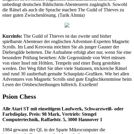
unbedingt deutschen Bildschirm-Abenteurern zugänglich. Sowohl
die Rätsel als auch die Sprache machen The Guild of Thieves zu
einer guten Zwischenlösung. (Tarik Ahmia)
Kurzinfo:
The Guild of Thieves ist das zweite und bisher
spielbarste Abenteuer der englischen Adventure-Experten Magnetic
Scrolls. Im Land Kerovnia möchten Sie als junger Gauner der
Diebesgilde beitreten. Die Aufnahme erfolgt aber nur, wenn Sie eine
besondere Prüfung bestehen: Alle Gegenstände von Wert müssen
von einer Insel mit Höhlen, Tempeln und einer Burg gestohlen
werden. Der Weg führt Sie über viele Stationen, trickreiche Rätsel
und rund 30 zauberhaft gemalte Schauplatz-Grafiken. Wie bei allen
Adventures von Magnetic Scrolls sind gute Englischkenntnisse beim
Lesen der Ortsbeschreibungen hilfreich. Exzellent!
Psion Chess
Alle Atari ST mit einseitigem Laufwerk, Schwarzweiß- oder
Farbdisplay. Preis: 98 Mark, Vertrieb: Stengel
Computertechnik, Raffaelstr. 5, 3000 Hannover 1
1984 gewann der QL in der Sparte Mikrocomputer die