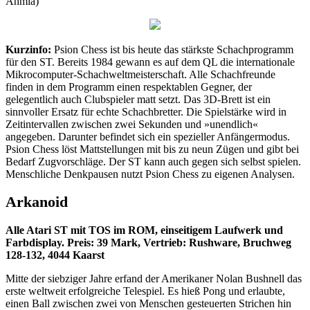
Ahmia)
Kurzinfo:
Psion Chess ist bis heute das stärkste Schachprogramm
für den ST. Bereits 1984 gewann es auf dem QL die internationale
Mikrocomputer-Schachweltmeisterschaft. Alle Schachfreunde
finden in dem Programm einen respektablen Gegner, der
gelegentlich auch Clubspieler matt setzt. Das 3D-Brett ist ein
sinnvoller Ersatz für echte Schachbretter. Die Spielstärke wird in
Zeitintervallen zwischen zwei Sekunden und »unendlich«
angegeben. Darunter befindet sich ein spezieller Anfängermodus.
Psion Chess löst Mattstellungen mit bis zu neun Zügen und gibt bei
Bedarf Zugvorschläge. Der ST kann auch gegen sich selbst spielen.
Menschliche Denkpausen nutzt Psion Chess zu eigenen Analysen.
Arkanoid
Alle Atari ST mit TOS im ROM, einseitigem Laufwerk und
Farbdisplay. Preis: 39 Mark, Vertrieb: Rushware, Bruchweg
128-132, 4044 Kaarst
Mitte der siebziger Jahre erfand der Amerikaner Nolan Bushnell das
erste weltweit erfolgreiche Telespiel. Es hieß Pong und erlaubte,
einen Ball zwischen zwei von Menschen gesteuerten Strichen hin