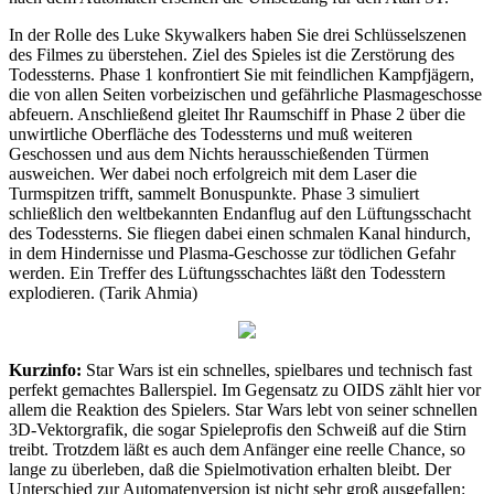
In der Rolle des Luke Skywalkers haben Sie drei Schlüsselszenen
des Filmes zu überstehen. Ziel des Spieles ist die Zerstörung des
Todessterns. Phase 1 konfrontiert Sie mit feindlichen Kampfjägern,
die von allen Seiten vorbeizischen und gefährliche Plasmageschosse
abfeuern. Anschließend gleitet Ihr Raumschiff in Phase 2 über die
unwirtliche Oberfläche des Todessterns und muß weiteren
Geschossen und aus dem Nichts herausschießenden Türmen
ausweichen. Wer dabei noch erfolgreich mit dem Laser die
Turmspitzen trifft, sammelt Bonuspunkte. Phase 3 simuliert
schließlich den weltbekannten Endanflug auf den Lüftungsschacht
des Todessterns. Sie fliegen dabei einen schmalen Kanal hindurch,
in dem Hindernisse und Plasma-Geschosse zur tödlichen Gefahr
werden. Ein Treffer des Lüftungsschachtes läßt den Todesstern
explodieren. (Tarik Ahmia)
Kurzinfo:
Star Wars ist ein schnelles, spielbares und technisch fast
perfekt gemachtes Ballerspiel. Im Gegensatz zu OIDS zählt hier vor
allem die Reaktion des Spielers. Star Wars lebt von seiner schnellen
3D-Vektorgrafik, die sogar Spieleprofis den Schweiß auf die Stirn
treibt. Trotzdem läßt es auch dem Anfänger eine reelle Chance, so
lange zu überleben, daß die Spielmotivation erhalten bleibt. Der
Unterschied zur Automatenversion ist nicht sehr groß ausgefallen: