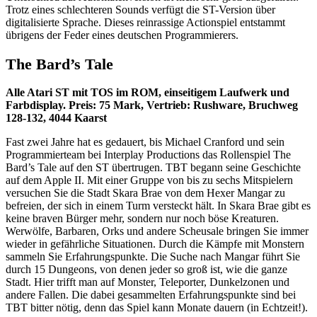
Trotz eines schlechteren Sounds verfügt die ST-Version über
digitalisierte Sprache. Dieses reinrassige Actionspiel entstammt
übrigens der Feder eines deutschen Programmierers.
The Bard’s Tale
Alle Atari ST mit TOS im ROM, einseitigem Laufwerk und
Farbdisplay. Preis: 75 Mark, Vertrieb: Rushware, Bruchweg
128-132, 4044 Kaarst
Fast zwei Jahre hat es gedauert, bis Michael Cranford und sein
Programmierteam bei Interplay Productions das Rollenspiel The
Bard’s Tale auf den ST übertrugen. TBT begann seine Geschichte
auf dem Apple II. Mit einer Gruppe von bis zu sechs Mitspielern
versuchen Sie die Stadt Skara Brae von dem Hexer Mangar zu
befreien, der sich in einem Turm versteckt hält. In Skara Brae gibt es
keine braven Bürger mehr, sondern nur noch böse Kreaturen.
Werwölfe, Barbaren, Orks und andere Scheusale bringen Sie immer
wieder in gefährliche Situationen. Durch die Kämpfe mit Monstern
sammeln Sie Erfahrungspunkte. Die Suche nach Mangar führt Sie
durch 15 Dungeons, von denen jeder so groß ist, wie die ganze
Stadt. Hier trifft man auf Monster, Teleporter, Dunkelzonen und
andere Fallen. Die dabei gesammelten Erfahrungspunkte sind bei
TBT bitter nötig, denn das Spiel kann Monate dauern (in Echtzeit!).