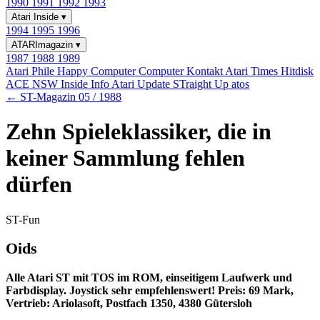
1990
1991
1992
1993
Atari Inside
▾
1994
1995
1996
ATARImagazin
▾
1987
1988
1989
Atari Phile
Happy Computer
Computer Kontakt
Atari Times
Hitdisk
ACE NSW Inside Info
Atari Update
STraight Up
atos
← ST-Magazin 05 / 1988
Zehn Spieleklassiker, die in
keiner Sammlung fehlen
dürfen
ST-Fun
Oids
Alle Atari ST mit TOS im ROM, einseitigem Laufwerk und
Farbdisplay. Joystick sehr empfehlenswert! Preis: 69 Mark,
Vertrieb: Ariolasoft, Postfach 1350, 4380 Gütersloh