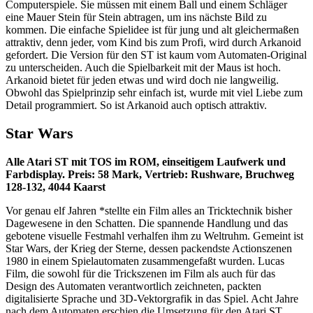
Computerspiele. Sie müssen mit einem Ball und einem Schläger
eine Mauer Stein für Stein abtragen, um ins nächste Bild zu
kommen. Die einfache Spielidee ist für jung und alt gleichermaßen
attraktiv, denn jeder, vom Kind bis zum Profi, wird durch Arkanoid
gefordert. Die Version für den ST ist kaum vom Automaten-Original
zu unterscheiden. Auch die Spielbarkeit mit der Maus ist hoch.
Arkanoid bietet für jeden etwas und wird doch nie langweilig.
Obwohl das Spielprinzip sehr einfach ist, wurde mit viel Liebe zum
Detail programmiert. So ist Arkanoid auch optisch attraktiv.
Star Wars
Alle Atari ST mit TOS im ROM, einseitigem Laufwerk und
Farbdisplay. Preis: 58 Mark, Vertrieb: Rushware, Bruchweg
128-132, 4044 Kaarst
Vor genau elf Jahren *stellte ein Film alles an Tricktechnik bisher
Dagewesene in den Schatten. Die spannende Handlung und das
gebotene visuelle Festmahl verhalfen ihm zu Weltruhm. Gemeint ist
Star Wars, der Krieg der Sterne, dessen packendste Actionszenen
1980 in einem Spielautomaten zusammengefaßt wurden. Lucas
Film, die sowohl für die Trickszenen im Film als auch für das
Design des Automaten verantwortlich zeichneten, packten
digitalisierte Sprache und 3D-Vektorgrafik in das Spiel. Acht Jahre
nach dem Automaten erschien die Umsetzung für den Atari ST.