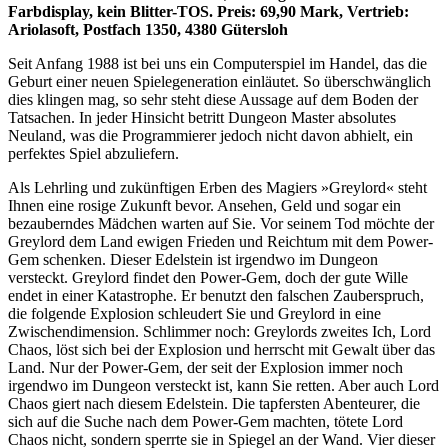
Farbdisplay, kein Blitter-TOS. Preis: 69,90 Mark, Vertrieb:
Ariolasoft, Postfach 1350, 4380 Gütersloh
Seit Anfang 1988 ist bei uns ein Computerspiel im Handel, das die
Geburt einer neuen Spielegeneration einläutet. So überschwänglich
dies klingen mag, so sehr steht diese Aussage auf dem Boden der
Tatsachen. In jeder Hinsicht betritt Dungeon Master absolutes
Neuland, was die Programmierer jedoch nicht davon abhielt, ein
perfektes Spiel abzuliefern.
Als Lehrling und zukünftigen Erben des Magiers »Greylord« steht
Ihnen eine rosige Zukunft bevor. Ansehen, Geld und sogar ein
bezauberndes Mädchen warten auf Sie. Vor seinem Tod möchte der
Greylord dem Land ewigen Frieden und Reichtum mit dem Power-
Gem schenken. Dieser Edelstein ist irgendwo im Dungeon
versteckt. Greylord findet den Power-Gem, doch der gute Wille
endet in einer Katastrophe. Er benutzt den falschen Zauberspruch,
die folgende Explosion schleudert Sie und Greylord in eine
Zwischendimension. Schlimmer noch: Greylords zweites Ich, Lord
Chaos, löst sich bei der Explosion und herrscht mit Gewalt über das
Land. Nur der Power-Gem, der seit der Explosion immer noch
irgendwo im Dungeon versteckt ist, kann Sie retten. Aber auch Lord
Chaos giert nach diesem Edelstein. Die tapfersten Abenteurer, die
sich auf die Suche nach dem Power-Gem machten, tötete Lord
Chaos nicht, sondern sperrte sie in Spiegel an der Wand. Vier dieser