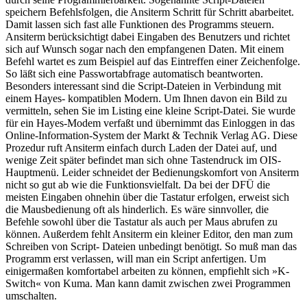
speichern Befehlsfolgen, die Ansiterm Schritt für Schritt abarbeitet.
Damit lassen sich fast alle Funktionen des Programms steuern.
Ansiterm berücksichtigt dabei Eingaben des Benutzers und richtet
sich auf Wunsch sogar nach den empfangenen Daten. Mit einem
Befehl wartet es zum Beispiel auf das Eintreffen einer Zeichenfolge.
So läßt sich eine Passwortabfrage automatisch beantworten.
Besonders interessant sind die Script-Dateien in Verbindung mit
einem Hayes- kompatiblen Modern. Um Ihnen davon ein Bild zu
vermitteln, sehen Sie im Listing eine kleine Script-Datei. Sie wurde
für ein Hayes-Modem verfaßt und übernimmt das Einloggen in das
Online-Information-System der Markt & Technik Verlag AG. Diese
Prozedur ruft Ansiterm einfach durch Laden der Datei auf, und
wenige Zeit später befindet man sich ohne Tastendruck im OIS-
Hauptmenü. Leider schneidet der Bedienungskomfort von Ansiterm
nicht so gut ab wie die Funktionsvielfalt. Da bei der DFÜ die
meisten Eingaben ohnehin über die Tastatur erfolgen, erweist sich
die Mausbedienung oft als hinderlich. Es wäre sinnvoller, die
Befehle sowohl über die Tastatur als auch per Maus abrufen zu
können. Außerdem fehlt Ansiterm ein kleiner Editor, den man zum
Schreiben von Script- Dateien unbedingt benötigt. So muß man das
Programm erst verlassen, will man ein Script anfertigen. Um
einigermaßen komfortabel arbeiten zu können, empfiehlt sich »K-
Switch« von Kuma. Man kann damit zwischen zwei Programmen
umschalten.