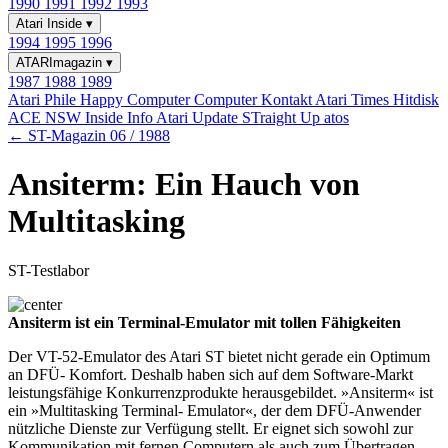
1990
1991
1992
1993
Atari Inside
▾
1994
1995
1996
ATARImagazin
▾
1987
1988
1989
Atari Phile
Happy Computer
Computer Kontakt
Atari Times
Hitdisk
ACE NSW Inside Info
Atari Update
STraight Up
atos
← ST-Magazin 06 / 1988
Ansiterm: Ein Hauch von
Multitasking
ST-Testlabor
Ansiterm ist ein Terminal-Emulator mit tollen Fähigkeiten
Der VT-52-Emulator des Atari ST bietet nicht gerade ein Optimum
an DFÜ- Komfort. Deshalb haben sich auf dem Software-Markt
leistungsfähige Konkurrenzprodukte herausgebildet. »Ansiterm« ist
ein »Multitasking Terminal- Emulator«, der dem DFÜ-Anwender
nützliche Dienste zur Verfügung stellt. Er eignet sich sowohl zur
Kommunikation mit fernen Computern als auch zum Übertragen