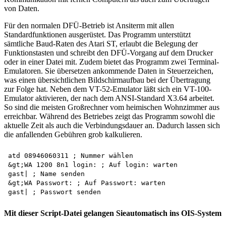
von Daten.
Für den normalen DFÜ-Betrieb ist Ansiterm mit allen
Standardfunktionen ausgerüstet. Das Programm unterstützt
sämtliche Baud-Raten des Atari ST, erlaubt die Belegung der
Funktionstasten und schreibt den DFÜ-Vorgang auf dem Drucker
oder in einer Datei mit. Zudem bietet das Programm zwei Terminal-
Emulatoren. Sie übersetzen ankommende Daten in Steuerzeichen,
was einen übersichtlichen Bildschirmaufbau bei der Übertragung
zur Folge hat. Neben dem VT-52-Emulator läßt sich ein VT-100-
Emulator aktivieren, der nach dem ANSI-Standard X3.64 arbeitet.
So sind die meisten Großrechner vom heimischen Wohnzimmer aus
erreichbar. Während des Betriebes zeigt das Programm sowohl die
aktuelle Zeit als auch die Verbindungsdauer an. Dadurch lassen sich
die anfallenden Gebühren grob kalkulieren.
atd 08946060311 ; Nummer wählen

&gt;WA 1200 8n1 login: ; Auf login: warten

gast| ; Name senden

&gt;WA Passwort: ; Auf Passwort: warten

Mit dieser Script-Datei gelangen Sieautomatisch ins OIS-System