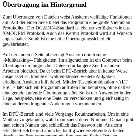
Übertragung im Hintergrund
Zum Übertragen von Dateien weist Ansiterm vielfältige Funktionen
auf. Auf der einen Seite bietet das Programm eine große Vielfalt an
Protokollen. Der DC2/DC4-Standard ist ebenso verfügbar wie das
XMODEM-Protokoll. Auch das Kermit-Protokoll wird auf Wunsch
angeschaltet. Somit ist eine hohe Übertragungssicherheit
gewährleistet.
Auf der anderen Seite überzeugt Ansiterm durch seine
»Multitasking«- Fähigkeiten. Im allgemeinen ist ein Computer beim
Übertragen umfangreicher Dateien für längere Zeit für andere
Arbeiten blockiert. Da er beim DFÜ-Betrieb aber in keiner Weise
ausgelastet ist, könnte er währenddessen weitere Aufgaben
erledigen. Ansiterm hilft dabei. Mit der Tastenkombination <ALT
ESC > läßt sich ein Programm aufrufen und benutzen, ohne daß es
eine gerade laufende Übertragung stört. So ist der Anwender in der
Lage, beispielsweise eine Datei zu verschicken und gleichzeitig in
einer anderen dringende Änderungen vorzunehmen.
Im DFÜ-Betrieb sind viele Vorgänge Routinearbeiten. Um in eine
Mailbox zu gelangen, wählt man zuerst deren Nummer. Danach gibt
man seinen Namen und schließlich das Passwort ein. Ansiterm
erleichtert solche und ähnliche, häufig wiederkehrende Arbeiten
durch seine Programmierbarkeit. Sogenannte Script-Dateien